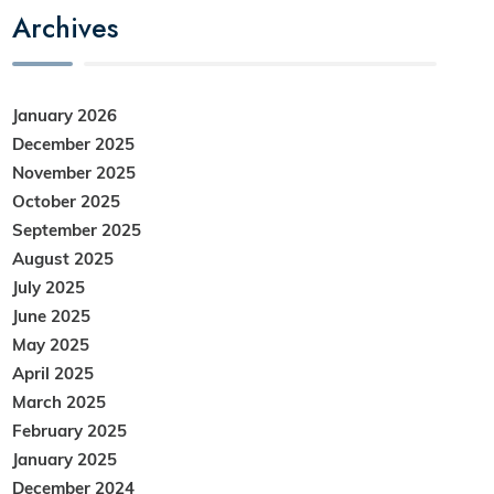
Archives
January 2026
December 2025
November 2025
October 2025
September 2025
August 2025
July 2025
June 2025
May 2025
April 2025
March 2025
February 2025
January 2025
December 2024