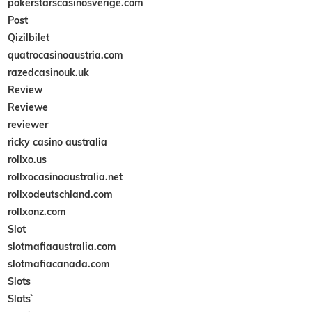
pokerstarscasinosverige.com
Post
Qizilbilet
quatrocasinoaustria.com
razedcasinouk.uk
Review
Reviewe
reviewer
ricky casino australia
rollxo.us
rollxocasinoaustralia.net
rollxodeutschland.com
rollxonz.com
Slot
slotmafiaaustralia.com
slotmafiacanada.com
Slots
Slots`