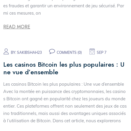
es fraudes et garantir un environnement de jeu sécurisé. Par
mi ces mesures, on
READ MORE
BY:
SAKIBSHAH23
COMMENTS (0)
SEP 7
Les casinos Bitcoin les plus populaires : U
ne vue d’ensemble
Les casinos Bitcoin les plus populaires : Une vue d’ensemble
Avec la montée en puissance des cryptomonnaies, les casino
s Bitcoin ont gagné en popularité chez les joueurs du monde
entier. Ces plateformes offrent non seulement des jeux de cas
ino traditionnels, mais aussi des avantages uniques associés
à l’utilisation de Bitcoin. Dans cet article, nous explorerons