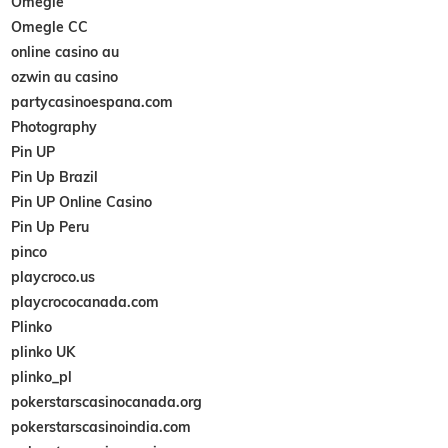
Omegle
Omegle CC
online casino au
ozwin au casino
partycasinoespana.com
Photography
Pin UP
Pin Up Brazil
Pin UP Online Casino
Pin Up Peru
pinco
playcroco.us
playcrococanada.com
Plinko
plinko UK
plinko_pl
pokerstarscasinocanada.org
pokerstarscasinoindia.com