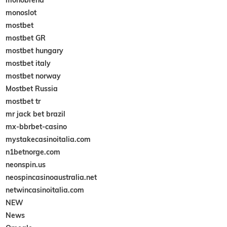
monoslot
mostbet
mostbet GR
mostbet hungary
mostbet italy
mostbet norway
Mostbet Russia
mostbet tr
mr jack bet brazil
mx-bbrbet-casino
mystakecasinoitalia.com
n1betnorge.com
neonspin.us
neospincasinoaustralia.net
netwincasinoitalia.com
NEW
News