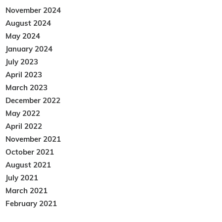
November 2024
August 2024
May 2024
January 2024
July 2023
April 2023
March 2023
December 2022
May 2022
April 2022
November 2021
October 2021
August 2021
July 2021
March 2021
February 2021