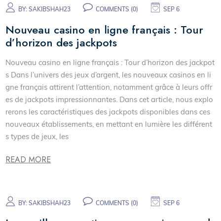
BY:
SAKIBSHAH23
COMMENTS (0)
SEP 6
Nouveau casino en ligne français : Tour
d’horizon des jackpots
Nouveau casino en ligne français : Tour d’horizon des jackpot
s Dans l’univers des jeux d’argent, les nouveaux casinos en li
gne français attirent l’attention, notamment grâce à leurs offr
es de jackpots impressionnantes. Dans cet article, nous explo
rerons les caractéristiques des jackpots disponibles dans ces
nouveaux établissements, en mettant en lumière les différent
s types de jeux, les
READ MORE
BY:
SAKIBSHAH23
COMMENTS (0)
SEP 6