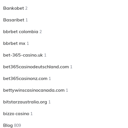
Bankobet
2
Basaribet
1
bbrbet colombia
2
bbrbet mx
1
bet-365-casino.uk
1
bet365casinodeutschland.com
1
bet365casinonz.com
1
bettywinscasinocanada.com
1
bitstarzaustralia.org
1
bizzo casino
1
Blog
809