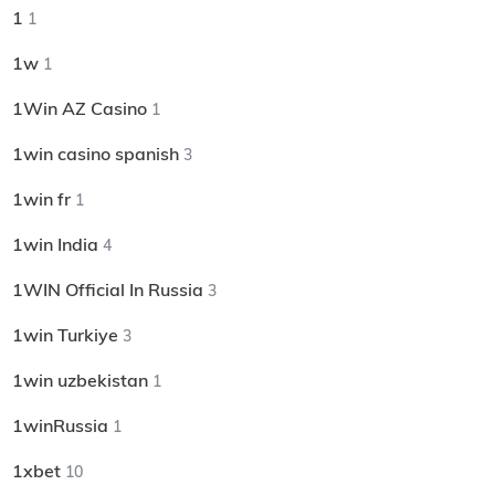
1
1
1w
1
1Win AZ Casino
1
1win casino spanish
3
1win fr
1
1win India
4
1WIN Official In Russia
3
1win Turkiye
3
1win uzbekistan
1
1winRussia
1
1xbet
10