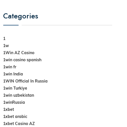
Categories
1
1w
1Win AZ Casino
1win casino spanish
1win fr
1win India
1WIN Official In Russia
1win Turkiye
1win uzbekistan
1winRussia
1xbet
1xbet arabic
1xbet Casino AZ