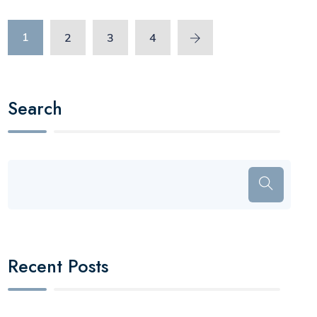
1
2
3
4
Search
Recent Posts