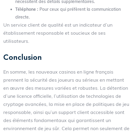
nécessitent des détails supplémentaires.
Téléphone :
Pour ceux qui préfèrent la communication
directe.
Un service client de qualité est un indicateur d’un
établissement responsable et soucieux de ses
utilisateurs.
Conclusion
En somme, les nouveaux casinos en ligne français
prennent la sécurité des joueurs au sérieux en mettant
en œuvre des mesures variées et robustes. La détention
d’une licence officielle, l’utilisation de technologies de
cryptage avancées, la mise en place de politiques de jeu
responsable, ainsi qu’un support client accessible sont
des éléments fondamentaux qui garantissent un
environnement de jeu sûr. Cela permet non seulement de