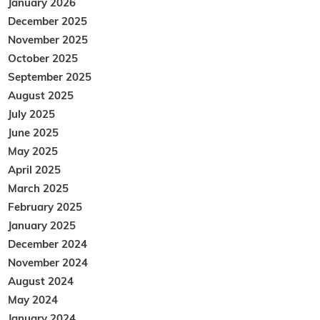
January 2026
December 2025
November 2025
October 2025
September 2025
August 2025
July 2025
June 2025
May 2025
April 2025
March 2025
February 2025
January 2025
December 2024
November 2024
August 2024
May 2024
January 2024