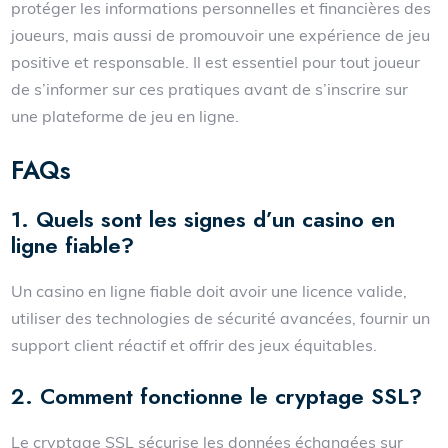
protéger les informations personnelles et financières des
joueurs, mais aussi de promouvoir une expérience de jeu
positive et responsable. Il est essentiel pour tout joueur
de s’informer sur ces pratiques avant de s’inscrire sur
une plateforme de jeu en ligne.
FAQs
1. Quels sont les signes d’un casino en
ligne fiable?
Un casino en ligne fiable doit avoir une licence valide,
utiliser des technologies de sécurité avancées, fournir un
support client réactif et offrir des jeux équitables.
2. Comment fonctionne le cryptage SSL?
Le cryptage SSL sécurise les données échangées sur