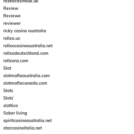
razedcasinouk.uk
Review
Reviewe
reviewer
ricky casino australia
rollxo.us
rollxocasinoaustralia.net
rollxodeutschland.com
rollxonz.com
Slot
slotmafiaaustralia.com
slotmafiacanada.com
Slots
Slots`
slottica
Sober living
spiritcasinoaustralia.net
starcasinoitalia.net