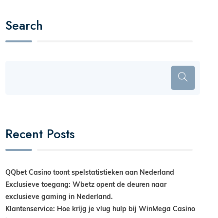
Search
Recent Posts
QQbet Casino toont spelstatistieken aan Nederland
Exclusieve toegang: Wbetz opent de deuren naar
exclusieve gaming in Nederland.
Klantenservice: Hoe krijg je vlug hulp bij WinMega Casino