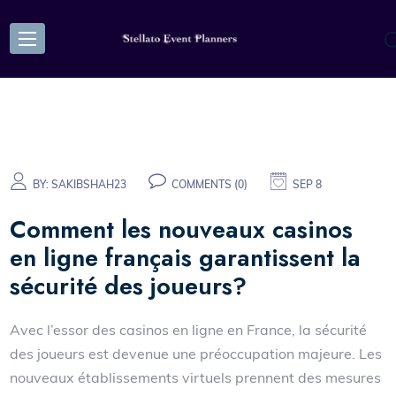
BY:
SAKIBSHAH23
COMMENTS (0)
SEP 8
Comment les nouveaux casinos
en ligne français garantissent la
sécurité des joueurs?
Avec l’essor des casinos en ligne en France, la sécurité
des joueurs est devenue une préoccupation majeure. Les
nouveaux établissements virtuels prennent des mesures