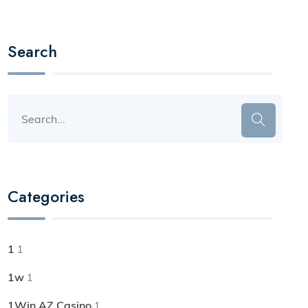
Search
Categories
1
1
1w
1
1Win AZ Casino
1