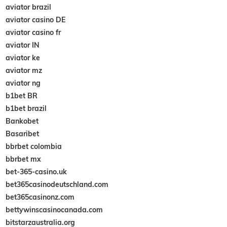
aviator brazil
aviator casino DE
aviator casino fr
aviator IN
aviator ke
aviator mz
aviator ng
b1bet BR
b1bet brazil
Bankobet
Basaribet
bbrbet colombia
bbrbet mx
bet-365-casino.uk
bet365casinodeutschland.com
bet365casinonz.com
bettywinscasinocanada.com
bitstarzaustralia.org