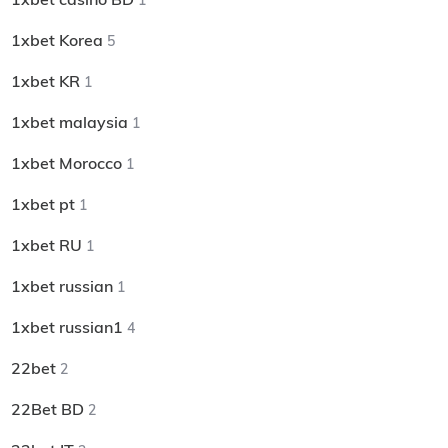
1
1xbet Korea
5
1xbet KR
1
1xbet malaysia
1
1xbet Morocco
1
1xbet pt
1
1xbet RU
1
1xbet russian
1
1xbet russian1
4
22bet
2
22Bet BD
2