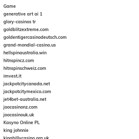
Game
generative art ai 1
glory-casinos tr
goldblitzextreme.com
goldentigercasinodeutsch.com
grand-mondial-casino.us
hellspinaustralia.win
hitnspincz.com
hitnspinschweiz.com
imvest.it
jackpotcitycanada.net
jackpotcitymexico.com
jet4bet-australia.net
joocasinonz.com
joocasinouk.uk
Kasyno Online PL
king johnnie
kingbillycasino.org.uk