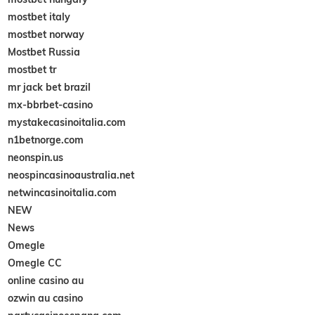
mostbet italy
mostbet norway
Mostbet Russia
mostbet tr
mr jack bet brazil
mx-bbrbet-casino
mystakecasinoitalia.com
n1betnorge.com
neonspin.us
neospincasinoaustralia.net
netwincasinoitalia.com
NEW
News
Omegle
Omegle CC
online casino au
ozwin au casino