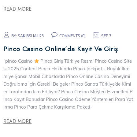
READ MORE
BY:
SAKIBSHAH23
COMMENTS (0)
SEP 7
Pinco Casino Online’da Kayıt Ve Giriş
“pinco Casino
Pinco Giriş Türkiye Resmi Pinco Casino Site
si 2025 Content Pinco Hakkında Pinco Jackpot – Büyük İkra
miye Şansı! Mobil Cihazlarda Pinco Online Casino Deneyimi
Doğrulama İçin Gerekli Belgeler Pinco Sanatı Türkiye’de Kiml
er Tarafından Icra Ediliyor? Pinco Casino Müşteri Hizmetleri P
inco Kayıt Bonuslar Pinco Casino Ödeme Yöntemleri Para Yat
ırma Pinco Para Çekme Karşılama Paketi-
READ MORE