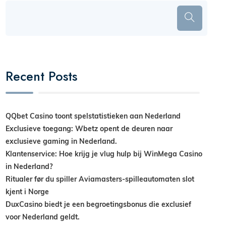
Recent Posts
QQbet Casino toont spelstatistieken aan Nederland
Exclusieve toegang: Wbetz opent de deuren naar
exclusieve gaming in Nederland.
Klantenservice: Hoe krijg je vlug hulp bij WinMega Casino
in Nederland?
Ritualer før du spiller Aviamasters-spilleautomaten slot
kjent i Norge
DuxCasino biedt je een begroetingsbonus die exclusief
voor Nederland geldt.