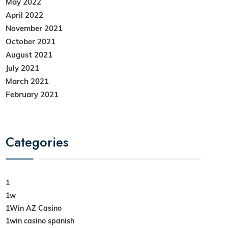
May 2022
April 2022
November 2021
October 2021
August 2021
July 2021
March 2021
February 2021
Categories
1
1w
1Win AZ Casino
1win casino spanish