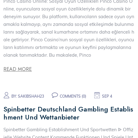
Pinco Casino Online: Sosyal Oyun Özellikleri Pinco Casino O
nline, oyunculara sosyal oyun özellikleriyle dolu dinamik bir
deneyim sunuyor. Bu platform, kullanıcıların sadece oyun oyn
amakla kalmayıp, aynı zamanda sosyal etkileşimde bulunma
larını sağlayarak, sanal kumarhane ortamını daha eğlenceli h
ale getiriyor. Pinco Casino’nun sosyal oyun özellikleri, oyuncu
ların katılımını artırmakta ve oyunun keyfini paylaşmalarına
olanak tanımaktadır. Bu makalede, Pinco
READ MORE
BY:
SAKIBSHAH23
COMMENTS (0)
SEP 4
Spinbetter Deutschland Gambling Establis
hment Und Wettanbieter
Spinbetter Gambling Establishment Und Sportwetten ᐉ Offiz
ielle Website Content Kommende Funktionen Und Spiele Unt