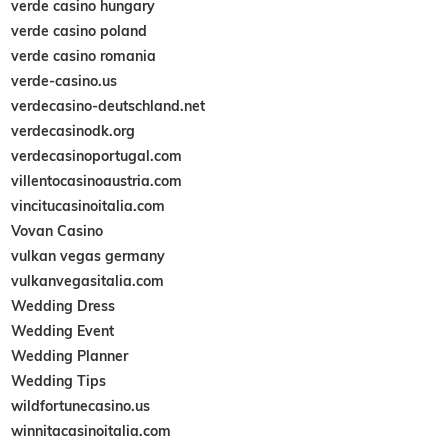
verde casino hungary
verde casino poland
verde casino romania
verde-casino.us
verdecasino-deutschland.net
verdecasinodk.org
verdecasinoportugal.com
villentocasinoaustria.com
vincitucasinoitalia.com
Vovan Casino
vulkan vegas germany
vulkanvegasitalia.com
Wedding Dress
Wedding Event
Wedding Planner
Wedding Tips
wildfortunecasino.us
winnitacasinoitalia.com