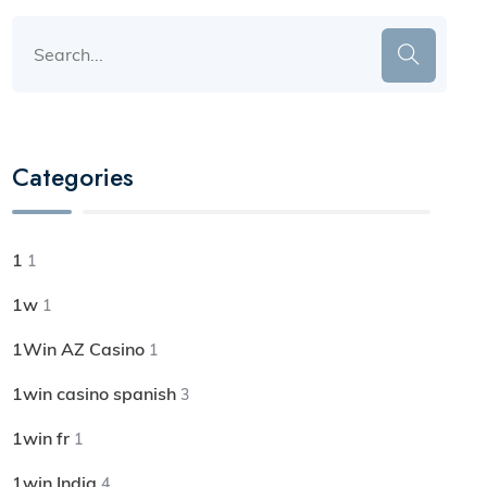
Categories
1
1
1w
1
1Win AZ Casino
1
1win casino spanish
3
1win fr
1
1win India
4