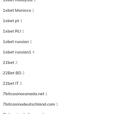
1xbet Morocco
1
1xbet pt
1
1xbet RU
1
1xbet russian
1
1xbet russian1
4
22bet
2
22Bet BD
2
22bet IT
2
7bitcasinocanada.net
1
7bitcasinodeutschland.com
1