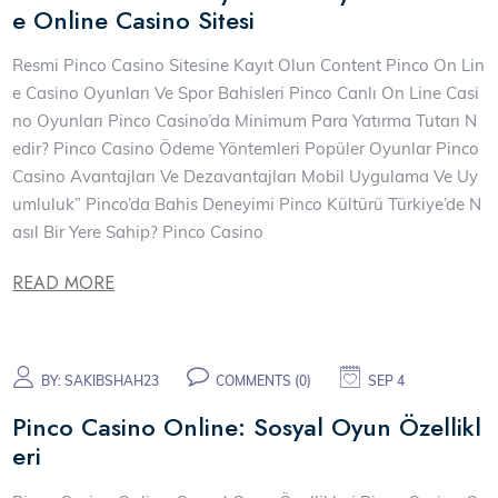
e Online Casino Sitesi
Resmi Pinco Casino Sitesine Kayıt Olun Content Pinco On Lin
e Casino Oyunları Ve Spor Bahisleri Pinco Canlı On Line Casi
no Oyunları Pinco Casino’da Minimum Para Yatırma Tutarı N
edir? Pinco Casino Ödeme Yöntemleri Popüler Oyunlar Pinco
Casino Avantajları Ve Dezavantajları Mobil Uygulama Ve Uy
umluluk” Pinco’da Bahis Deneyimi Pinco Kültürü Türkiye’de N
asıl Bir Yere Sahip? Pinco Casino
READ MORE
BY:
SAKIBSHAH23
COMMENTS (0)
SEP 4
Pinco Casino Online: Sosyal Oyun Özellikl
eri