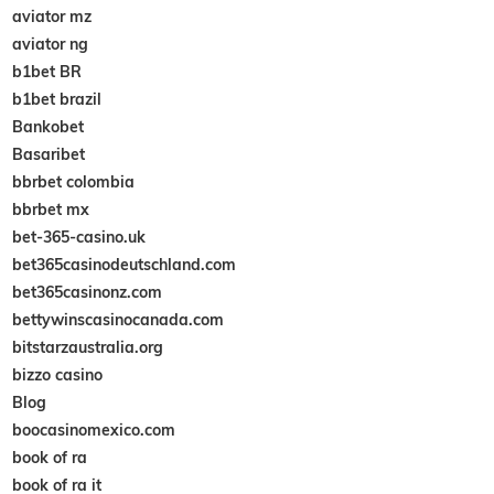
aviator mz
aviator ng
b1bet BR
b1bet brazil
Bankobet
Basaribet
bbrbet colombia
bbrbet mx
bet-365-casino.uk
bet365casinodeutschland.com
bet365casinonz.com
bettywinscasinocanada.com
bitstarzaustralia.org
bizzo casino
Blog
boocasinomexico.com
book of ra
book of ra it