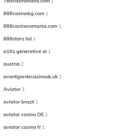
7bitcasinoitalia.com
1
888casinobg.com
1
888casinoromania.com
1
888starz bd
1
a16z generative ai
1
austria
2
avantgardecasinouk.uk
1
Aviator
2
aviator brazil
1
aviator casino DE
1
aviator casino fr
1