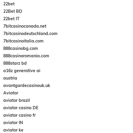
22bet
22Bet BD
22bet IT
7bitcasinocanada.net
7bitcasinodeutschland.com
7bitcasinoitalia.com
888casinobg.com
888casinoromania.com
888starz bd
a16z generative ai
austria
avantgardecasinouk.uk
Aviator
aviator brazil
aviator casino DE
aviator casino fr
aviator IN
aviator ke