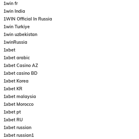
1win fr
1win India
1WIN Official In Russia
1win Turkiye
1win uzbekistan
1winRussia
1xbet
1xbet arabic
1xbet Casino AZ
1xbet casino BD
1xbet Korea
1xbet KR
1xbet malaysia
1xbet Morocco
1xbet pt
1xbet RU
1xbet russian
1xbet russian1