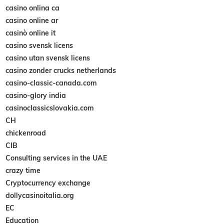
casino onlina ca
casino online ar
casinò online it
casino svensk licens
casino utan svensk licens
casino zonder crucks netherlands
casino-classic-canada.com
casino-glory india
casinoclassicslovakia.com
CH
chickenroad
CIB
Consulting services in the UAE
crazy time
Cryptocurrency exchange
dollycasinoitalia.org
EC
Education