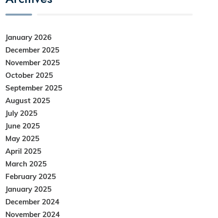
January 2026
December 2025
November 2025
October 2025
September 2025
August 2025
July 2025
June 2025
May 2025
April 2025
March 2025
February 2025
January 2025
December 2024
November 2024