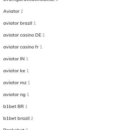
Aviator
2
aviator brazil
1
aviator casino DE
1
aviator casino fr
1
aviator IN
1
aviator ke
1
aviator mz
1
aviator ng
1
b1bet BR
1
b1bet brazil
2
Bankobet