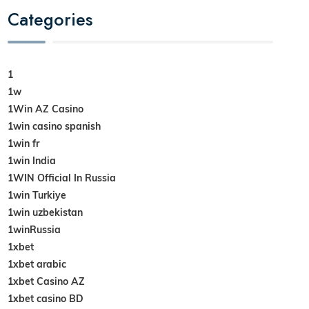
Categories
1
1w
1Win AZ Casino
1win casino spanish
1win fr
1win India
1WIN Official In Russia
1win Turkiye
1win uzbekistan
1winRussia
1xbet
1xbet arabic
1xbet Casino AZ
1xbet casino BD