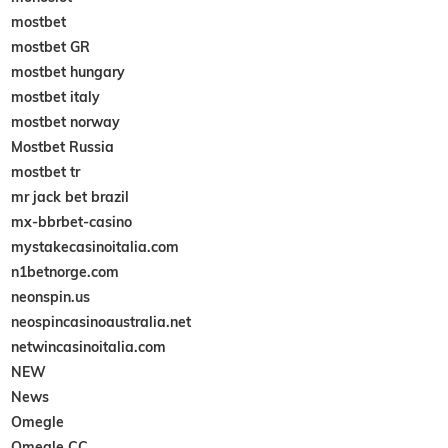
mostbet
mostbet GR
mostbet hungary
mostbet italy
mostbet norway
Mostbet Russia
mostbet tr
mr jack bet brazil
mx-bbrbet-casino
mystakecasinoitalia.com
n1betnorge.com
neonspin.us
neospincasinoaustralia.net
netwincasinoitalia.com
NEW
News
Omegle
Omegle CC