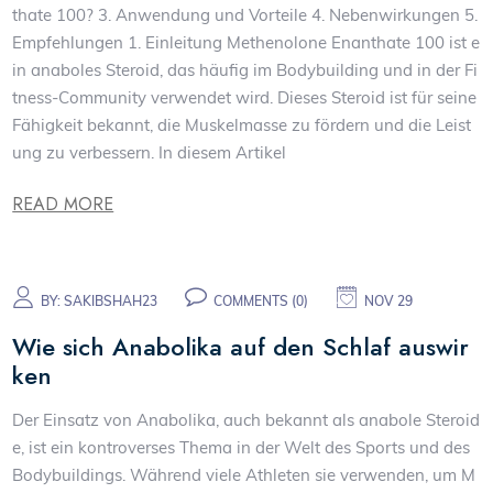
thate 100? 3. Anwendung und Vorteile 4. Nebenwirkungen 5.
Empfehlungen 1. Einleitung Methenolone Enanthate 100 ist e
in anaboles Steroid, das häufig im Bodybuilding und in der Fi
tness-Community verwendet wird. Dieses Steroid ist für seine
Fähigkeit bekannt, die Muskelmasse zu fördern und die Leist
ung zu verbessern. In diesem Artikel
READ MORE
BY:
SAKIBSHAH23
COMMENTS (0)
NOV 29
Wie sich Anabolika auf den Schlaf auswir
ken
Der Einsatz von Anabolika, auch bekannt als anabole Steroid
e, ist ein kontroverses Thema in der Welt des Sports und des
Bodybuildings. Während viele Athleten sie verwenden, um M