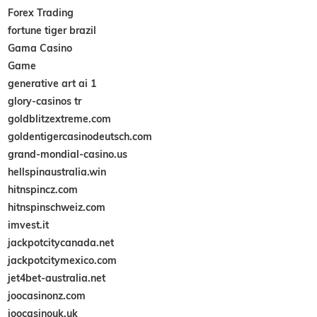
Forex Trading
fortune tiger brazil
Gama Casino
Game
generative art ai 1
glory-casinos tr
goldblitzextreme.com
goldentigercasinodeutsch.com
grand-mondial-casino.us
hellspinaustralia.win
hitnspincz.com
hitnspinschweiz.com
imvest.it
jackpotcitycanada.net
jackpotcitymexico.com
jet4bet-australia.net
joocasinonz.com
joocasinouk.uk