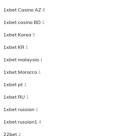
1xbet Casino AZ
8
1xbet casino BD
1
1xbet Korea
5
1xbet KR
1
1xbet malaysia
1
1xbet Morocco
1
1xbet pt
1
1xbet RU
1
1xbet russian
1
1xbet russian1
4
22bet
2