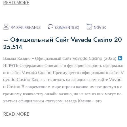
READ MORE
BY:
SAKIBSHAH23
COMMENTS (0)
NOV 30
– Официальный Сайт Vavada Casino 20
25.514
Вавада Казино – Официальный Сайт Vavada Casino (2025)
ИГРАТЬ Содержимое Описание и функциональность официальн
ого сайта Vavada Casino Преимущества официального сайта V
avada Casino Как начать играть на официальном сайте Vavad
a Casino В современном мире игроки казино имеют доступ к о
громному количеству онлайн-казино, но не все из них могут по
хваться официальным статусом. вавада Казино – это
READ MORE