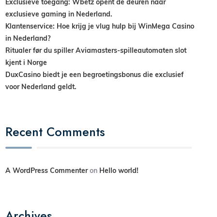
Exclusieve toegang: Wbetz opent de deuren naar
exclusieve gaming in Nederland.
Klantenservice: Hoe krijg je vlug hulp bij WinMega Casino
in Nederland?
Ritualer før du spiller Aviamasters-spilleautomaten slot
kjent i Norge
DuxCasino biedt je een begroetingsbonus die exclusief
voor Nederland geldt.
Recent Comments
A WordPress Commenter
on
Hello world!
Archives