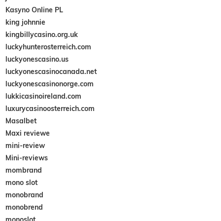
Kasyno Online PL
king johnnie
kingbillycasino.org.uk
luckyhunterosterreich.com
luckyonescasino.us
luckyonescasinocanada.net
luckyonescasinonorge.com
lukkicasinoireland.com
luxurycasinoosterreich.com
Masalbet
Maxi reviewe
mini-review
Mini-reviews
mombrand
mono slot
monobrand
monobrend
monoslot