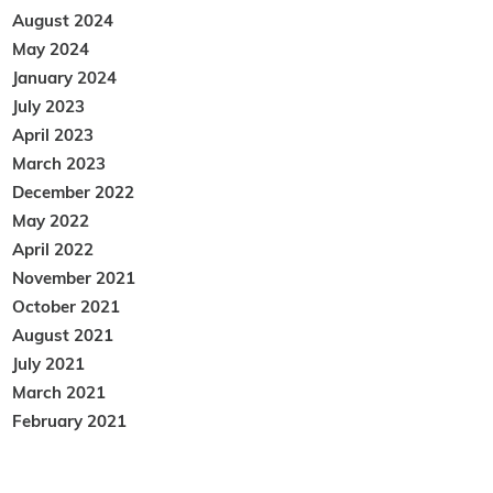
August 2024
May 2024
January 2024
July 2023
April 2023
March 2023
December 2022
May 2022
April 2022
November 2021
October 2021
August 2021
July 2021
March 2021
February 2021