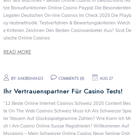
win Slot Machines – Bestes Online Casino In Deutschland Nu
tze Bonusfunktionen Online Casino Paypal Die Besondersten
Legalen Deutschen On-line Casinos Im Check 2025 Die Playb
oy-testmethodik: Testverfahren & Bewertungskriterien Welch
e Kriterien Zeichnen Den Besten Casinoanbieter Aus? Sind De
utsche Online Casinos
READ MORE
BY:
SAKIBSHAH23
COMMENTS (0)
AUG 27
Ihr Vertrauenspartner Für Casino Tests!
“12 Beste Online Internet Casinos Schweiz 2025 Content Bes
te On The Web Casinos Schweiz Muss Ich Als Schweizer Spie
ler Steuern Auf Glücksspielgewinne Zahlen? Wie Kann Ich Mi
ch I Am Casino Online Suisse Registrieren? Willkommen Auf
Mycasino – Mein Schweizer Online Casino Neue Seriöse Onli