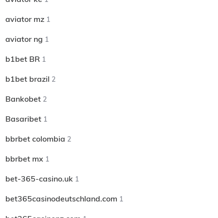
aviator mz
1
aviator ng
1
b1bet BR
1
b1bet brazil
2
Bankobet
2
Basaribet
1
bbrbet colombia
2
bbrbet mx
1
bet-365-casino.uk
1
bet365casinodeutschland.com
1