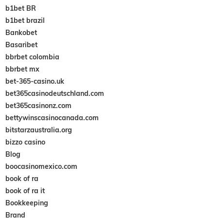
b1bet BR
b1bet brazil
Bankobet
Basaribet
bbrbet colombia
bbrbet mx
bet-365-casino.uk
bet365casinodeutschland.com
bet365casinonz.com
bettywinscasinocanada.com
bitstarzaustralia.org
bizzo casino
Blog
boocasinomexico.com
book of ra
book of ra it
Bookkeeping
Brand