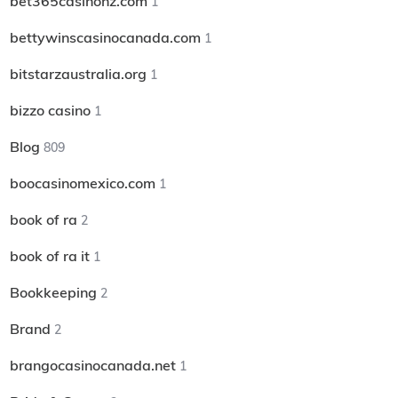
bet365casinonz.com
1
bettywinscasinocanada.com
1
bitstarzaustralia.org
1
bizzo casino
1
Blog
809
boocasinomexico.com
1
book of ra
2
book of ra it
1
Bookkeeping
2
Brand
2
brangocasinocanada.net
1