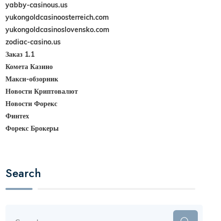
yabby-casinous.us
yukongoldcasinoosterreich.com
yukongoldcasinoslovensko.com
zodiac-casino.us
Заказ 1.1
Комета Казино
Макси-обзорник
Новости Криптовалют
Новости Форекс
Финтех
Форекс Брокеры
Search