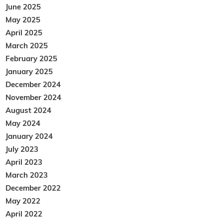
June 2025
May 2025
April 2025
March 2025
February 2025
January 2025
December 2024
November 2024
August 2024
May 2024
January 2024
July 2023
April 2023
March 2023
December 2022
May 2022
April 2022