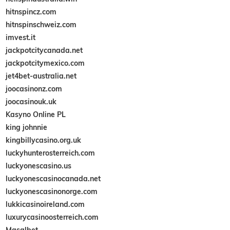
hitnspincz.com
hitnspinschweiz.com
imvest.it
jackpotcitycanada.net
jackpotcitymexico.com
jet4bet-australia.net
joocasinonz.com
joocasinouk.uk
Kasyno Online PL
king johnnie
kingbillycasino.org.uk
luckyhunterosterreich.com
luckyonescasino.us
luckyonescasinocanada.net
luckyonescasinonorge.com
lukkicasinoireland.com
luxurycasinoosterreich.com
Masalbet