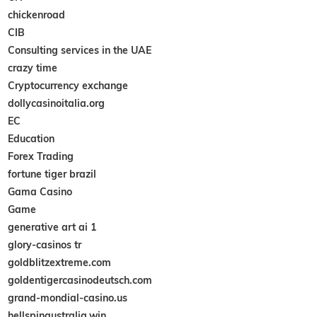
chickenroad
CIB
Consulting services in the UAE
crazy time
Cryptocurrency exchange
dollycasinoitalia.org
EC
Education
Forex Trading
fortune tiger brazil
Gama Casino
Game
generative art ai 1
glory-casinos tr
goldblitzextreme.com
goldentigercasinodeutsch.com
grand-mondial-casino.us
hellspinaustralia.win