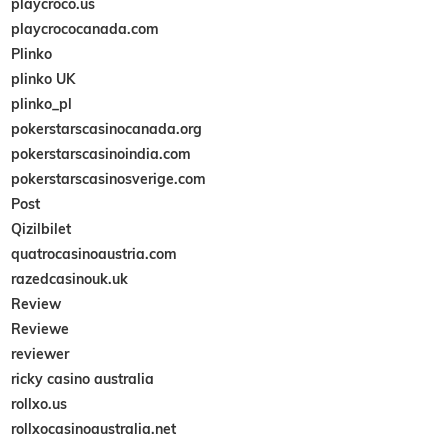
playcroco.us
playcrococanada.com
Plinko
plinko UK
plinko_pl
pokerstarscasinocanada.org
pokerstarscasinoindia.com
pokerstarscasinosverige.com
Post
Qizilbilet
quatrocasinoaustria.com
razedcasinouk.uk
Review
Reviewe
reviewer
ricky casino australia
rollxo.us
rollxocasinoaustralia.net