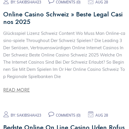
BY:
SAKIBSHAH23
COMMENTS (0)
AUG 28
Online Casino Schweiz » Beste Legal Casi
nos 2025
Glücksspiel Lizenz Schweiz Content Wo Muss Man Online-ca
sino-spiele Throughout Der Schweiz Spielen? Die Leading 3
Der Seriösen, Vertrauenswürdigen Online Internet Casinos In
Der Schweiz Beste Online Casino Schweiz 2025 Welche On
The Internet Casinos Sind Bei Der Schweiz Erlaubt? So Begin
nen Sie Mit Dem Spielen Im Or Her Online Casino Schweiz To
p Regionale Spielbanken Die
READ MORE
BY:
SAKIBSHAH23
COMMENTS (0)
AUG 28
Bedste Online On Line Casino Uden Rofus