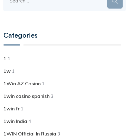
Categories
1
1
1w
1
1Win AZ Casino
1
1win casino spanish
3
1win fr
1
1win India
4
1WIN Official In Russia
3