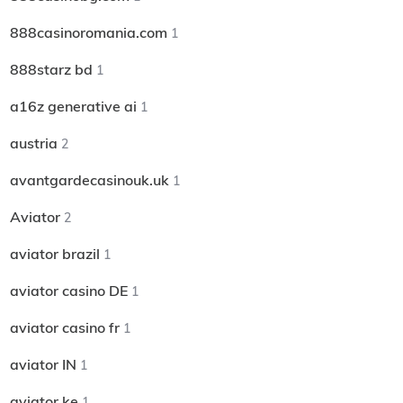
888casinoromania.com
1
888starz bd
1
a16z generative ai
1
austria
2
avantgardecasinouk.uk
1
Aviator
2
aviator brazil
1
aviator casino DE
1
aviator casino fr
1
aviator IN
1
aviator ke
1