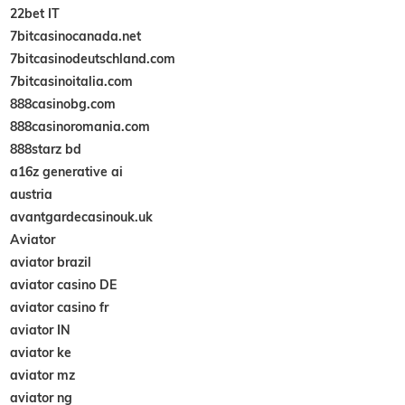
22bet IT
7bitcasinocanada.net
7bitcasinodeutschland.com
7bitcasinoitalia.com
888casinobg.com
888casinoromania.com
888starz bd
a16z generative ai
austria
avantgardecasinouk.uk
Aviator
aviator brazil
aviator casino DE
aviator casino fr
aviator IN
aviator ke
aviator mz
aviator ng