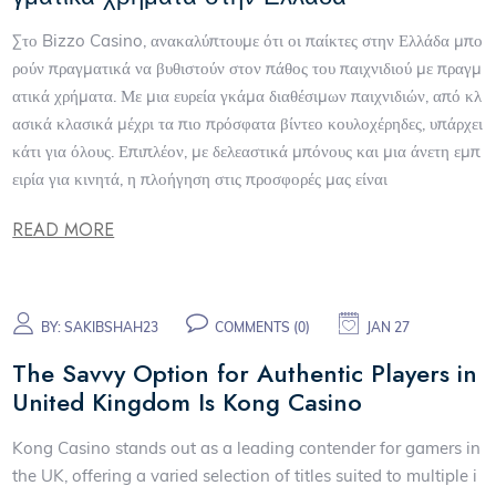
Στο Bizzo Casino, ανακαλύπτουμε ότι οι παίκτες στην Ελλάδα μπο
ρούν πραγματικά να βυθιστούν στον πάθος του παιχνιδιού με πραγμ
ατικά χρήματα. Με μια ευρεία γκάμα διαθέσιμων παιχνιδιών, από κλ
ασικά κλασικά μέχρι τα πιο πρόσφατα βίντεο κουλοχέρηδες, υπάρχει
κάτι για όλους. Επιπλέον, με δελεαστικά μπόνους και μια άνετη εμπ
ειρία για κινητά, η πλοήγηση στις προσφορές μας είναι
READ MORE
BY:
SAKIBSHAH23
COMMENTS (0)
JAN 27
The Savvy Option for Authentic Players in
United Kingdom Is Kong Casino
Kong Casino stands out as a leading contender for gamers in
the UK, offering a varied selection of titles suited to multiple i