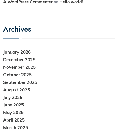
A WordPress Commenter
on
Hello world!
Archives
January 2026
December 2025
November 2025
October 2025
September 2025
August 2025
July 2025
June 2025
May 2025
April 2025
March 2025