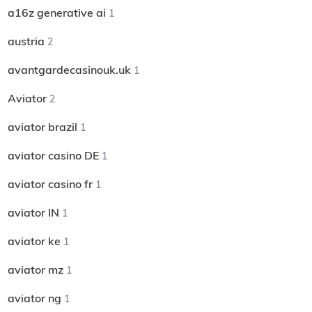
a16z generative ai
1
austria
2
avantgardecasinouk.uk
1
Aviator
2
aviator brazil
1
aviator casino DE
1
aviator casino fr
1
aviator IN
1
aviator ke
1
aviator mz
1
aviator ng
1