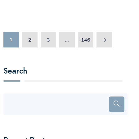
1
2
3
…
146
Search