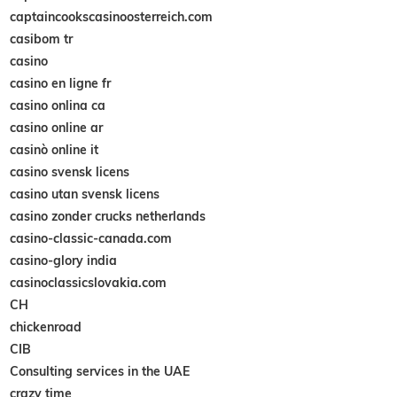
captaincookscasinoosterreich.com
casibom tr
casino
casino en ligne fr
casino onlina ca
casino online ar
casinò online it
casino svensk licens
casino utan svensk licens
casino zonder crucks netherlands
casino-classic-canada.com
casino-glory india
casinoclassicslovakia.com
CH
chickenroad
CIB
Consulting services in the UAE
crazy time