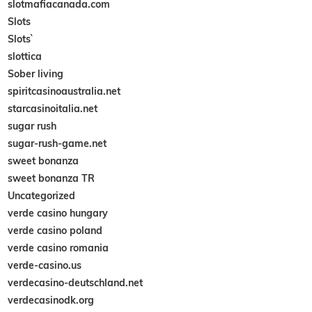
slotmafiacanada.com
Slots
Slots`
slottica
Sober living
spiritcasinoaustralia.net
starcasinoitalia.net
sugar rush
sugar-rush-game.net
sweet bonanza
sweet bonanza TR
Uncategorized
verde casino hungary
verde casino poland
verde casino romania
verde-casino.us
verdecasino-deutschland.net
verdecasinodk.org