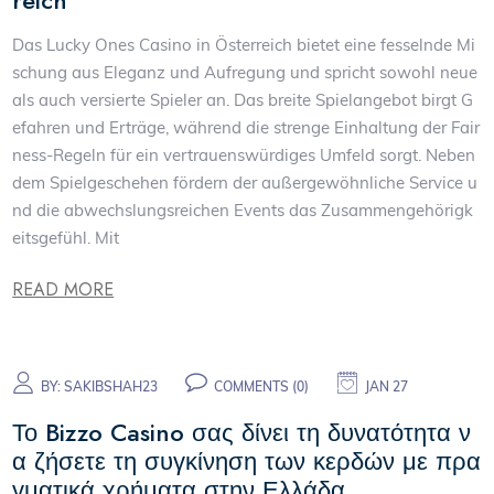
Das Lucky Ones Casino in Österreich bietet eine fesselnde Mi
schung aus Eleganz und Aufregung und spricht sowohl neue
als auch versierte Spieler an. Das breite Spielangebot birgt G
efahren und Erträge, während die strenge Einhaltung der Fair
ness-Regeln für ein vertrauenswürdiges Umfeld sorgt. Neben
dem Spielgeschehen fördern der außergewöhnliche Service u
nd die abwechslungsreichen Events das Zusammengehörigk
eitsgefühl. Mit
READ MORE
BY:
SAKIBSHAH23
COMMENTS (0)
JAN 27
Το Bizzo Casino σας δίνει τη δυνατότητα ν
α ζήσετε τη συγκίνηση των κερδών με πρα
γματικά χρήματα στην Ελλάδα