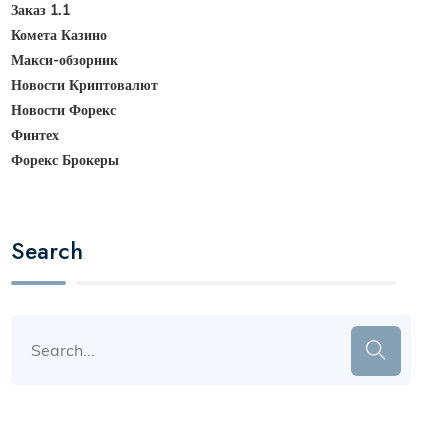
Заказ 1.1
Комета Казино
Макси-обзорник
Новости Криптовалют
Новости Форекс
Финтех
Форекс Брокеры
Search