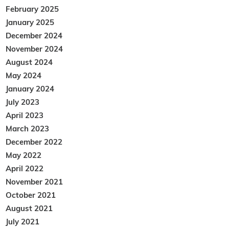
February 2025
January 2025
December 2024
November 2024
August 2024
May 2024
January 2024
July 2023
April 2023
March 2023
December 2022
May 2022
April 2022
November 2021
October 2021
August 2021
July 2021