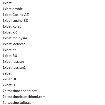
1xbet
1xbet arabic
1xbet Casino AZ
1xbet casino BD
1xbet Korea
1xbet KR
1xbet malaysia
1xbet Morocco
1xbet pt
1xbet RU
1xbet russian
1xbet russian1
22bet
22Bet BD
22bet IT
7bitcasinocanada.net
7bitcasinodeutschland.com
7bitcasinoitalia.com