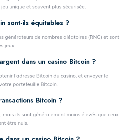
 jeu unique et souvent plus sécurisée.
in sont-ils équitables ?
 des générateurs de nombres aléatoires (RNG) et sont
es jeux.
argent dans un casino Bitcoin ?
enir l’adresse Bitcoin du casino, et envoyer le
tre portefeuille Bitcoin.
transactions Bitcoin ?
no, mais ils sont généralement moins élevés que ceux
nt être nuls.
e dans un casino Bitcoin ?