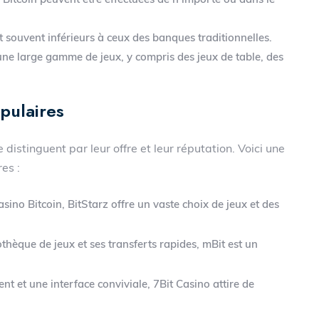
t souvent inférieurs à ceux des banques traditionnelles.
une large gamme de jeux, y compris des jeux de table, des
opulaires
distinguent par leur offre et leur réputation. Voici une
es :
ino Bitcoin, BitStarz offre un vaste choix de jeux et des
hèque de jeux et ses transferts rapides, mBit est un
nt et une interface conviviale, 7Bit Casino attire de