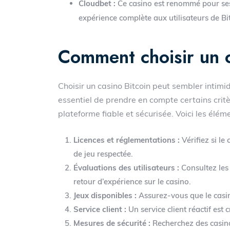
Cloudbet :
Ce casino est renommé pour ses 
expérience complète aux utilisateurs de Bi
Comment choisir un c
Choisir un casino Bitcoin peut sembler intimid
essentiel de prendre en compte certains crit
plateforme fiable et sécurisée. Voici les éléme
Licences et réglementations :
Vérifiez si le
de jeu respectée.
Évaluations des utilisateurs :
Consultez les 
retour d’expérience sur le casino.
Jeux disponibles :
Assurez-vous que le casino
Service client :
Un service client réactif est
Mesures de sécurité :
Recherchez des casino