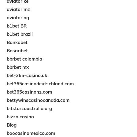
aviator ke
aviator mz
aviator ng
b1bet BR
b1bet brazil
Bankobet
Basaribet
bbrbet colombia
bbrbet mx
bet-365-casino.uk
bet365casinodeutschland.com
bet365casinonz.com
bettywinscasinocanada.com
bitstarzaustralia.org
bizzo casino
Blog
boocasinomexico.com