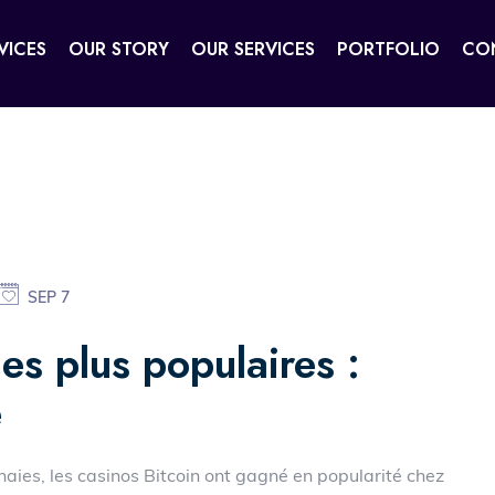
VICES
OUR STORY
OUR SERVICES
PORTFOLIO
CO
SEP 7
les plus populaires :
e
ies, les casinos Bitcoin ont gagné en popularité chez