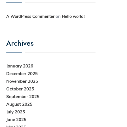
on
A WordPress Commenter
Hello world!
Archives
January 2026
December 2025
November 2025
October 2025
September 2025
August 2025
July 2025
June 2025