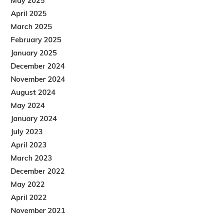
May 2025
April 2025
March 2025
February 2025
January 2025
December 2024
November 2024
August 2024
May 2024
January 2024
July 2023
April 2023
March 2023
December 2022
May 2022
April 2022
November 2021