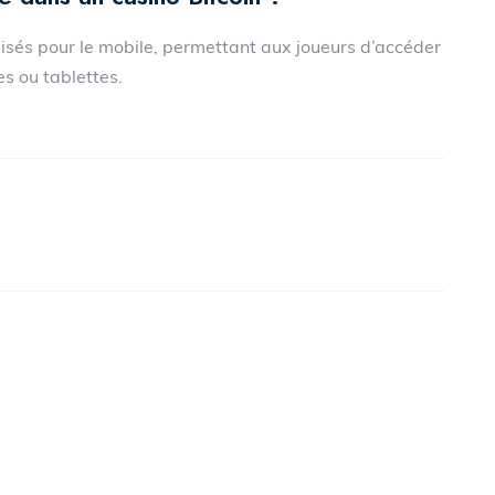
misés pour le mobile, permettant aux joueurs d’accéder
s ou tablettes.