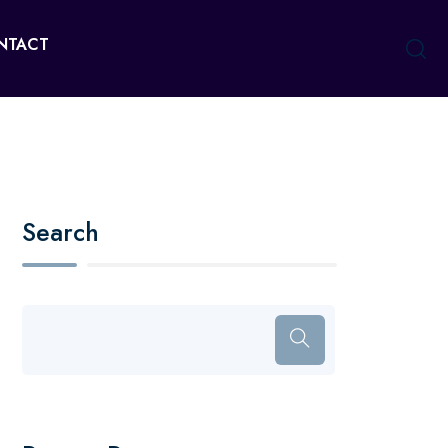
NTACT
Search