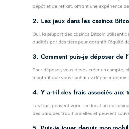
dépôt et de retrait, offrant une expérience de
2. Les jeux dans les casinos Bitco
Oui, la plupart des casinos Bitcoin utilisent
audités par des tiers pour garantir l’équité d
3. Comment puis-je déposer de l’
Pour déposer, vous devez créer un compte, obt
montant que vous souhaitez déposer depuis vo
4. Y a-t-il des frais associés aux 
Les frais peuvent varier en fonction du casi
des banques traditionnelles et peuvent souve
5. Puis-je jouer depuis mon mobil