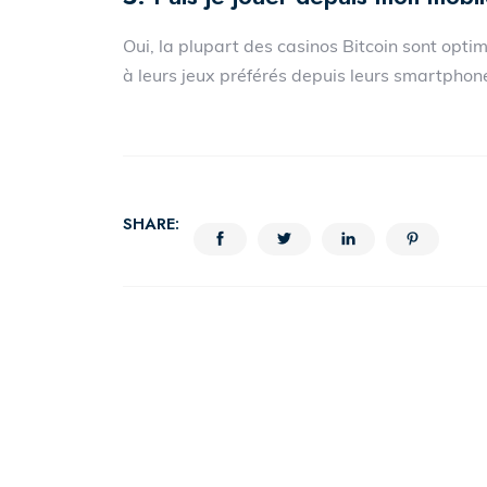
Oui, la plupart des casinos Bitcoin sont opti
à leurs jeux préférés depuis leurs smartphone
SHARE: