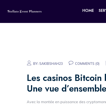
HOME
SER
BY:
SAKIBSHAH23
COMMENTS (0)
Les casinos Bitcoin 
Une vue d’ensembl
Avec la montée en puissance des cryptomonna