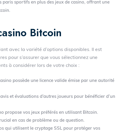
paris sportifs en plus des jeux de casino, offrant une
tcoin.
asino Bitcoin
ant avec la variété d’options disponibles. Il est
ères pour s’assurer que vous sélectionnez une
nts à considérer lors de votre choix :
 casino possède une licence valide émise par une autorité
avis et évaluations d’autres joueurs pour bénéficier d’un
 propose vos jeux préférés en utilisant Bitcoin.
 crucial en cas de problème ou de question.
s qui utilisent le cryptage SSL pour protéger vos