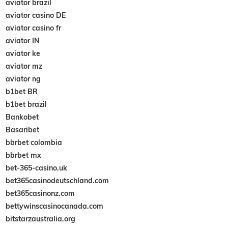
aviator brazil
aviator casino DE
aviator casino fr
aviator IN
aviator ke
aviator mz
aviator ng
b1bet BR
b1bet brazil
Bankobet
Basaribet
bbrbet colombia
bbrbet mx
bet-365-casino.uk
bet365casinodeutschland.com
bet365casinonz.com
bettywinscasinocanada.com
bitstarzaustralia.org