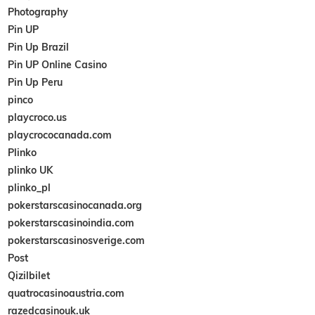
Photography
Pin UP
Pin Up Brazil
Pin UP Online Casino
Pin Up Peru
pinco
playcroco.us
playcrococanada.com
Plinko
plinko UK
plinko_pl
pokerstarscasinocanada.org
pokerstarscasinoindia.com
pokerstarscasinosverige.com
Post
Qizilbilet
quatrocasinoaustria.com
razedcasinouk.uk