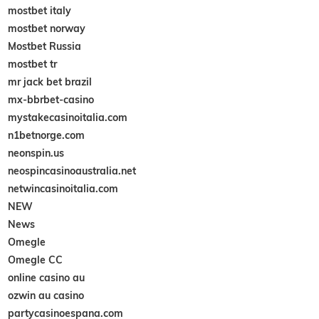
mostbet italy
mostbet norway
Mostbet Russia
mostbet tr
mr jack bet brazil
mx-bbrbet-casino
mystakecasinoitalia.com
n1betnorge.com
neonspin.us
neospincasinoaustralia.net
netwincasinoitalia.com
NEW
News
Omegle
Omegle CC
online casino au
ozwin au casino
partycasinoespana.com