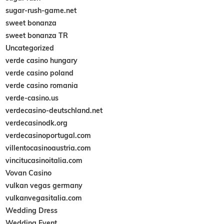
sugar-rush-game.net
sweet bonanza
sweet bonanza TR
Uncategorized
verde casino hungary
verde casino poland
verde casino romania
verde-casino.us
verdecasino-deutschland.net
verdecasinodk.org
verdecasinoportugal.com
villentocasinoaustria.com
vincitucasinoitalia.com
Vovan Casino
vulkan vegas germany
vulkanvegasitalia.com
Wedding Dress
Wedding Event