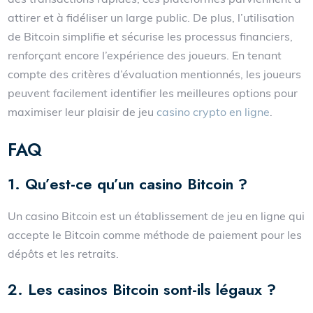
attirer et à fidéliser un large public. De plus, l’utilisation
de Bitcoin simplifie et sécurise les processus financiers,
renforçant encore l’expérience des joueurs. En tenant
compte des critères d’évaluation mentionnés, les joueurs
peuvent facilement identifier les meilleures options pour
maximiser leur plaisir de jeu
casino crypto en ligne
.
FAQ
1. Qu’est-ce qu’un casino Bitcoin ?
Un casino Bitcoin est un établissement de jeu en ligne qui
accepte le Bitcoin comme méthode de paiement pour les
dépôts et les retraits.
2. Les casinos Bitcoin sont-ils légaux ?