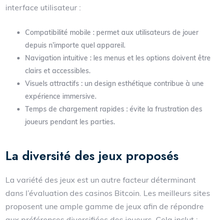
interface utilisateur :
Compatibilité mobile : permet aux utilisateurs de jouer
depuis n’importe quel appareil.
Navigation intuitive : les menus et les options doivent être
clairs et accessibles.
Visuels attractifs : un design esthétique contribue à une
expérience immersive.
Temps de chargement rapides : évite la frustration des
joueurs pendant les parties.
La diversité des jeux proposés
La variété des jeux est un autre facteur déterminant
dans l’évaluation des casinos Bitcoin. Les meilleurs sites
proposent une ample gamme de jeux afin de répondre
aux préférences diversifiées des joueurs. Cela inclut :