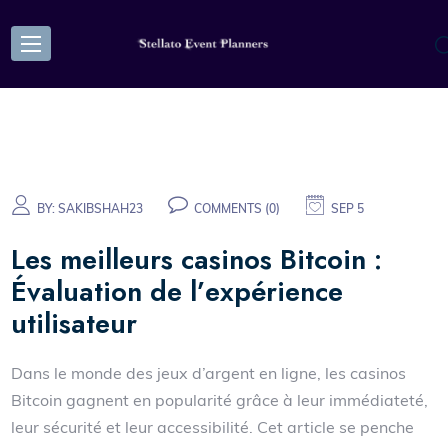
BY:
SAKIBSHAH23
COMMENTS (0)
SEP 5
Les meilleurs casinos Bitcoin :
Évaluation de l’expérience
utilisateur
Dans le monde des jeux d’argent en ligne, les casinos
Bitcoin gagnent en popularité grâce à leur immédiateté,
leur sécurité et leur accessibilité. Cet article se penche