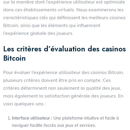
sur la manière dont l’expérience utilisateur est optimisée
dans ces établissements virtuels. Nous examinerons les
caractéristiques clés qui définissent les meilleurs casinos
Bitcoin, ainsi que les éléments qui influencent
l’expérience globale des joueurs.
Les critères d’évaluation des casinos
Bitcoin
Pour évaluer l’expérience utilisateur des casinos Bitcoin,
plusieurs critères doivent être pris en compte. Ces
critères déterminent non seulement la qualité des jeux,
mais également la satisfaction générale des joueurs. En
voici quelques-uns :
Interface utilisateur :
Une plateforme intuitive et facile à
naviguer facilite l’accès aux jeux et services.