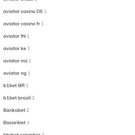
aviator casino DE
1
aviator casino fr
1
aviator IN
1
aviator ke
1
aviator mz
1
aviator ng
1
b1bet BR
1
b1bet brazil
2
Bankobet
2
Basaribet
1
bbrbet colombia