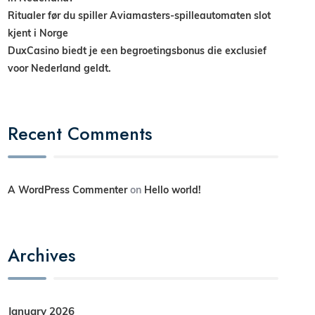
Ritualer før du spiller Aviamasters-spilleautomaten slot
kjent i Norge
DuxCasino biedt je een begroetingsbonus die exclusief
voor Nederland geldt.
Recent Comments
A WordPress Commenter
on
Hello world!
Archives
January 2026