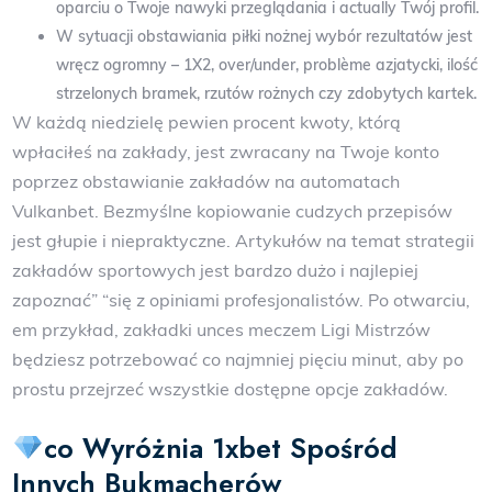
oparciu o Twoje nawyki przeglądania i actually Twój profil.
W sytuacji obstawiania piłki nożnej wybór rezultatów jest
wręcz ogromny – 1X2, over/under, problème azjatycki, ilość
strzelonych bramek, rzutów rożnych czy zdobytych kartek.
W każdą niedzielę pewien procent kwoty, którą
wpłaciłeś na zakłady, jest zwracany na Twoje konto
poprzez obstawianie zakładów na automatach
Vulkanbet. Bezmyślne kopiowanie cudzych przepisów
jest głupie i niepraktyczne. Artykułów na temat strategii
zakładów sportowych jest bardzo dużo i najlepiej
zapoznać” “się z opiniami profesjonalistów. Po otwarciu,
em przykład, zakładki unces meczem Ligi Mistrzów
będziesz potrzebować co najmniej pięciu minut, aby po
prostu przejrzeć wszystkie dostępne opcje zakładów.
co Wyróżnia 1xbet Spośród
Innych Bukmacherów