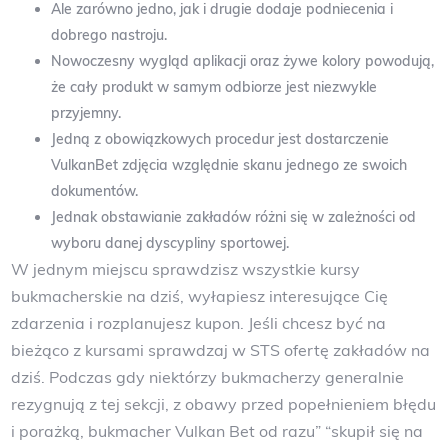
Ale zarówno jedno, jak i drugie dodaje podniecenia i
dobrego nastroju.
Nowoczesny wygląd aplikacji oraz żywe kolory powodują,
że cały produkt w samym odbiorze jest niezwykle
przyjemny.
Jedną z obowiązkowych procedur jest dostarczenie
VulkanBet zdjęcia względnie skanu jednego ze swoich
dokumentów.
Jednak obstawianie zakładów różni się w zależności od
wyboru danej dyscypliny sportowej.
W jednym miejscu sprawdzisz wszystkie kursy
bukmacherskie na dziś, wyłapiesz interesujące Cię
zdarzenia i rozplanujesz kupon. Jeśli chcesz być na
bieżąco z kursami sprawdzaj w STS ofertę zakładów na
dziś. Podczas gdy niektórzy bukmacherzy generalnie
rezygnują z tej sekcji, z obawy przed popełnieniem błędu
i porażką, bukmacher Vulkan Bet od razu” “skupił się na