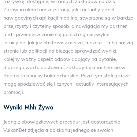
rozrywkę, dostępnej w ramach zakładów na dziś.
Zarówno układ naszej strony, jak i actually panel
nawigacyjnych aplikacji mobilnej stworzone są w bardzo
przejrzysty i czytelny sposób, a nawigacja my partner
and i przemieszczanie się po nich są niezwykle
intuicyjne. Jak już obstawisz mecze, możesz” “mhh naszej
stronie lub aplikacji na bieżąco sprawdzać wyniki.
Kolejny ważny aspekt odpowiadający na pytanie,
dlaczego warto obstawiać zakłady bukmacherskie w
Betcris to bonusy bukmacherskie. Poza tym stali gracze
mogą spodziewać się licznych i actually interesujących
promocji.
Wyniki Mhh Żywo
Jedną z obowiązkowych procedur jest dostarczenie
VulkanBet zdjęcia albo skanu jednego se swoich