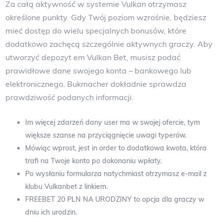
Za całą aktywność w systemie Vulkan otrzymasz
określone punkty. Gdy Twój poziom wzrośnie, będziesz
mieć dostęp do wielu specjalnych bonusów, które
dodatkowo zachęcą szczególnie aktywnych graczy. Aby
utworzyć depozyt em Vulkan Bet, musisz podać
prawidłowe dane swojego konta – bankowego lub
elektronicznego. Bukmacher dokładnie sprawdza
prawdziwość podanych informacji.
Im więcej zdarzeń dany user ma w swojej ofercie, tym
większe szanse na przyciągnięcie uwagi typerów.
Mówiąc wprost, jest in order to dodatkowa kwota, która
trafi na Twoje konto po dokonaniu wpłaty.
Po wysłaniu formularza natychmiast otrzymasz e-mail z
klubu Vulkanbet z linkiem.
FREEBET 20 PLN NA URODZINY to opcja dla graczy w
dniu ich urodzin.