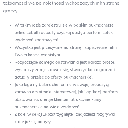
tożsamości we pełnoletności wchodzących mhh stronę
graczy.
W takim razie zarejestruj się w polskim bukmacherze
online Lebull i actually uzyskaj dostęp perform setek
wydarzeń sportowych!
Wszystko jest przesyłane na stronę i zapisywane mhh
Twoim koncie osobistym.
Rozpoczęcie samego obstawiania jest bardzo proste,
wystarczy zarejestrować się, stworzyć konto gracza i
actually przejść do oferty bukmacherskiej.
Jako legalny bukmacher online w swojej propozycji
zarówno em stronie internetowej, jak i aplikacji perform
obstawiania, oferuje klientom atrakcyjne kursy
bukmacherskie na wiele wydarzeń.
Z kolei w sekcji „Rozstrzygnięte” znajdziesz rozgrywki,
które już się odbyły.