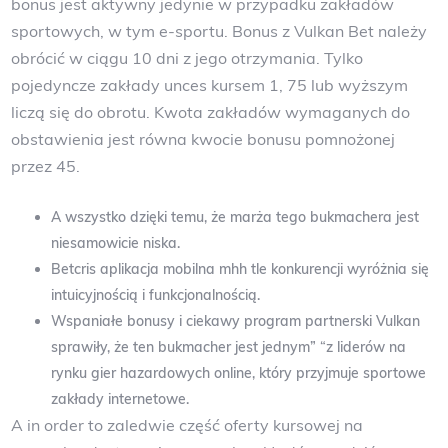
bonus jest aktywny jedynie w przypadku zakładów
sportowych, w tym e-sportu. Bonus z Vulkan Bet należy
obrócić w ciągu 10 dni z jego otrzymania. Tylko
pojedyncze zakłady unces kursem 1, 75 lub wyższym
liczą się do obrotu. Kwota zakładów wymaganych do
obstawienia jest równa kwocie bonusu pomnożonej
przez 45.
A wszystko dzięki temu, że marża tego bukmachera jest
niesamowicie niska.
Betcris aplikacja mobilna mhh tle konkurencji wyróżnia się
intuicyjnością i funkcjonalnością.
Wspaniałe bonusy i ciekawy program partnerski Vulkan
sprawiły, że ten bukmacher jest jednym” “z liderów na
rynku gier hazardowych online, który przyjmuje sportowe
zakłady internetowe.
A in order to zaledwie część oferty kursowej na