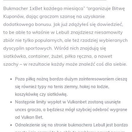
Bukmacher 1xBet każdego miesiąca” “organizuje Bitwę
Kuponów, dając graczom szansę na uzyskanie
dodatkowego bonusu. Jak już zdążyłeś się dowiedzieć,
to be able to właśnie w Lebull znajdziesz niesamowity
zbiór nie tylko popularnych, ale też rzadziej wybieranych
dyscyplin sportowych. Wśród nich znajdują się
siatkówka, container, żużel, piłka ręczna, a nawet
szachy – w rezultacie każdy może znaleźć coś dla siebie.
Poza piłką nożną bardzo dużym zainteresowaniem cieszą
się również typy na tenis ziemny, hokej na lodzie,
koszykówkę czy siatkówkę.
Następnie limity wypłat w Vulkanbet zostaną usunięte
unces gracza, a będziesz mógł szybciej odebrać wygrane
od Vulkan Bet.
Odnalezienie się na stronie bukmachera Lebull jest bardzo