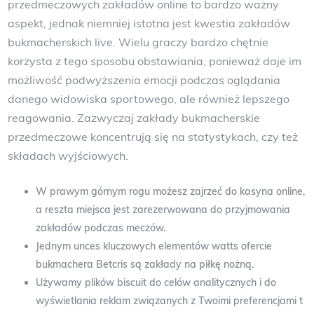
przedmeczowych zakładów online to bardzo ważny
aspekt, jednak niemniej istotna jest kwestia zakładów
bukmacherskich live. Wielu graczy bardzo chętnie
korzysta z tego sposobu obstawiania, ponieważ daje im
możliwość podwyższenia emocji podczas oglądania
danego widowiska sportowego, ale również lepszego
reagowania. Zazwyczaj zakłady bukmacherskie
przedmeczowe koncentrują się na statystykach, czy też
składach wyjściowych.
W prawym górnym rogu możesz zajrzeć do kasyna online,
a reszta miejsca jest zarezerwowana do przyjmowania
zakładów podczas meczów.
Jednym unces kluczowych elementów watts ofercie
bukmachera Betcris są zakłady na piłkę nożną.
Używamy plików biscuit do celów analitycznych i do
wyświetlania reklam związanych z Twoimi preferencjami t