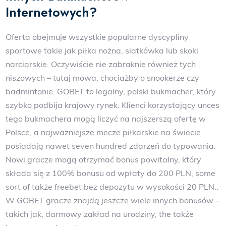
Internetowych?
Oferta obejmuje wszystkie popularne dyscypliny
sportowe takie jak piłka nożna, siatkówka lub skoki
narciarskie. Oczywiście nie zabraknie również tych
niszowych – tutaj mowa, chociażby o snookerze czy
badmintonie. GOBET to legalny, polski bukmacher, który
szybko podbija krajowy rynek. Klienci korzystający unces
tego bukmachera mogą liczyć na najszerszą ofertę w
Polsce, a najważniejsze mecze piłkarskie na świecie
posiadają nawet seven hundred zdarzeń do typowania.
Nowi gracze mogą otrzymać bonus powitalny, który
składa się z 100% bonusu od wpłaty do 200 PLN, some
sort of także freebet bez depozytu w wysokości 20 PLN..
W GOBET gracze znajdą jeszcze wiele innych bonusów –
takich jak, darmowy zakład na urodziny, the także