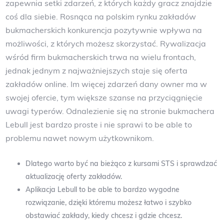
zapewnia setki zdarzeń, z których każdy gracz znajdzie
coś dla siebie. Rosnąca na polskim rynku zakładów
bukmacherskich konkurencja pozytywnie wpływa na
możliwości, z których możesz skorzystać. Rywalizacja
wśród firm bukmacherskich trwa na wielu frontach,
jednak jednym z najważniejszych staje się oferta
zakładów online. Im więcej zdarzeń dany owner ma w
swojej ofercie, tym większe szanse na przyciągnięcie
uwagi typerów. Odnalezienie się na stronie bukmachera
Lebull jest bardzo proste i nie sprawi to be able to
problemu nawet nowym użytkownikom.
Dlatego warto być na bieżąco z kursami STS i sprawdzać
aktualizację oferty zakładów.
Aplikacja Lebull to be able to bardzo wygodne
rozwiązanie, dzięki któremu możesz łatwo i szybko
obstawiać zakłady, kiedy chcesz i gdzie chcesz.