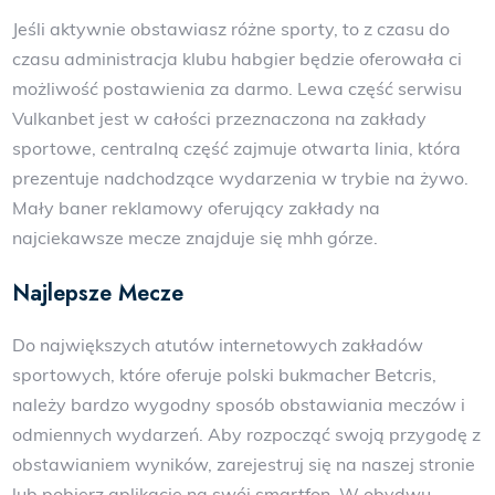
Jeśli aktywnie obstawiasz różne sporty, to z czasu do
czasu administracja klubu habgier będzie oferowała ci
możliwość postawienia za darmo. Lewa część serwisu
Vulkanbet jest w całości przeznaczona na zakłady
sportowe, centralną część zajmuje otwarta linia, która
prezentuje nadchodzące wydarzenia w trybie na żywo.
Mały baner reklamowy oferujący zakłady na
najciekawsze mecze znajduje się mhh górze.
Najlepsze Mecze
Do największych atutów internetowych zakładów
sportowych, które oferuje polski bukmacher Betcris,
należy bardzo wygodny sposób obstawiania meczów i
odmiennych wydarzeń. Aby rozpocząć swoją przygodę z
obstawianiem wyników, zarejestruj się na naszej stronie
lub pobierz aplikację na swój smartfon. W obydwu