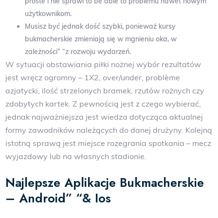
proste i nie sprawi to be able to problemu nawet nowym
użytkownikom.
Musisz być jednak dość szybki, ponieważ kursy
bukmacherskie zmieniają się w mgnieniu oka, w
zależności” “z rozwoju wydarzeń.
W sytuacji obstawiania piłki nożnej wybór rezultatów
jest wręcz ogromny – 1X2, over/under, problème
azjatycki, ilość strzelonych bramek, rzutów rożnych czy
zdobytych kartek. Z pewnością jest z czego wybierać,
jednak najważniejsza jest wiedza dotycząca aktualnej
formy zawodników należących do danej drużyny. Kolejną
istotną sprawą jest miejsce rozegrania spotkania – mecz
wyjazdowy lub na własnych stadionie.
Najlepsze Aplikacje Bukmacherskie
– Android” “& Ios