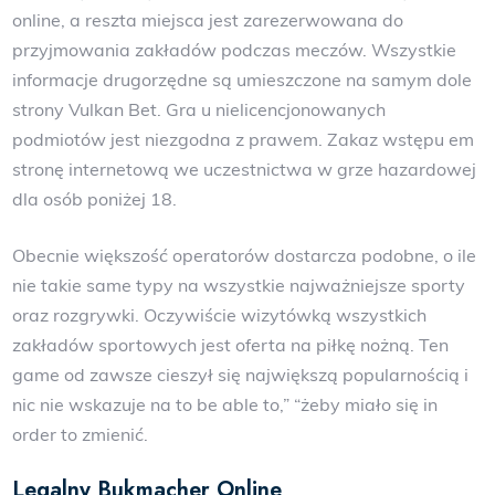
online, a reszta miejsca jest zarezerwowana do
przyjmowania zakładów podczas meczów. Wszystkie
informacje drugorzędne są umieszczone na samym dole
strony Vulkan Bet. Gra u nielicencjonowanych
podmiotów jest niezgodna z prawem. Zakaz wstępu em
stronę internetową we uczestnictwa w grze hazardowej
dla osób poniżej 18.
Obecnie większość operatorów dostarcza podobne, o ile
nie takie same typy na wszystkie najważniejsze sporty
oraz rozgrywki. Oczywiście wizytówką wszystkich
zakładów sportowych jest oferta na piłkę nożną. Ten
game od zawsze cieszył się największą popularnością i
nic nie wskazuje na to be able to,” “żeby miało się in
order to zmienić.
Legalny Bukmacher Online