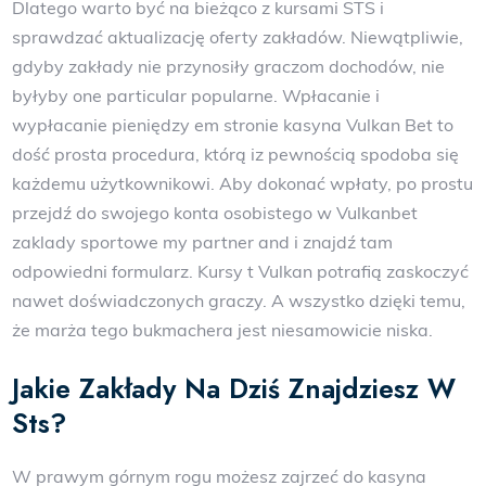
Dlatego warto być na bieżąco z kursami STS i
sprawdzać aktualizację oferty zakładów. Niewątpliwie,
gdyby zakłady nie przynosiły graczom dochodów, nie
byłyby one particular popularne. Wpłacanie i
wypłacanie pieniędzy em stronie kasyna Vulkan Bet to
dość prosta procedura, którą iz pewnością spodoba się
każdemu użytkownikowi. Aby dokonać wpłaty, po prostu
przejdź do swojego konta osobistego w Vulkanbet
zaklady sportowe my partner and i znajdź tam
odpowiedni formularz. Kursy t Vulkan potrafią zaskoczyć
nawet doświadczonych graczy. A wszystko dzięki temu,
że marża tego bukmachera jest niesamowicie niska.
Jakie Zakłady Na Dziś Znajdziesz W
Sts?
W prawym górnym rogu możesz zajrzeć do kasyna