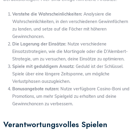
Verstehe die Wahrscheinlichkeiten:
Analysiere die
Wahrscheinlichkeiten, in den verschiedenen Gewinnfächern
zu landen, und setze auf die Fächer mit höheren
Gewinnchancen.
Die Lagerung der Einsätze:
Nutze verschiedene
Einsatzstrategien, wie die Martingale oder die D’Alembert-
Strategie, um zu versuchen, deine Einsätze zu optimieren.
Spiele mit geduldigem Ansatz:
Geduld ist der Schlüssel.
Spiele über eine längere Zeitspanne, um mögliche
Verlustphasen auszugleichen.
Bonusangebote nutzen:
Nutze verfügbare Casino-Boni und
Promotions, um mehr Spielgeld zu erhalten und deine
Gewinnchancen zu verbessern.
Verantwortungsvolles Spielen