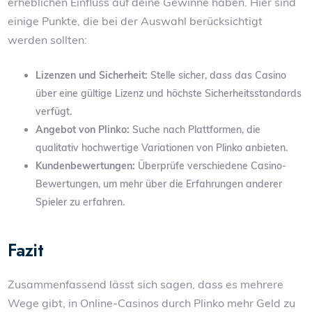
erheblichen Einfluss auf deine Gewinne haben. Hier sind
einige Punkte, die bei der Auswahl berücksichtigt
werden sollten:
Lizenzen und Sicherheit:
Stelle sicher, dass das Casino
über eine gültige Lizenz und höchste Sicherheitsstandards
verfügt.
Angebot von Plinko:
Suche nach Plattformen, die
qualitativ hochwertige Variationen von Plinko anbieten.
Kundenbewertungen:
Überprüfe verschiedene Casino-
Bewertungen, um mehr über die Erfahrungen anderer
Spieler zu erfahren.
Fazit
Zusammenfassend lässt sich sagen, dass es mehrere
Wege gibt, in Online-Casinos durch Plinko mehr Geld zu