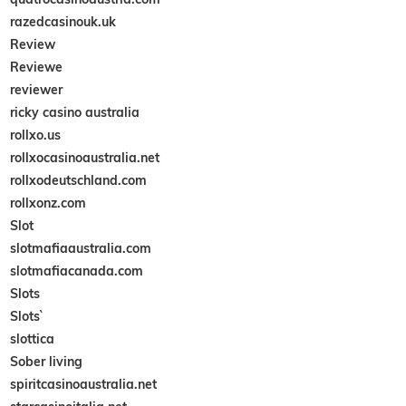
razedcasinouk.uk
Review
Reviewe
reviewer
ricky casino australia
rollxo.us
rollxocasinoaustralia.net
rollxodeutschland.com
rollxonz.com
Slot
slotmafiaaustralia.com
slotmafiacanada.com
Slots
Slots`
slottica
Sober living
spiritcasinoaustralia.net