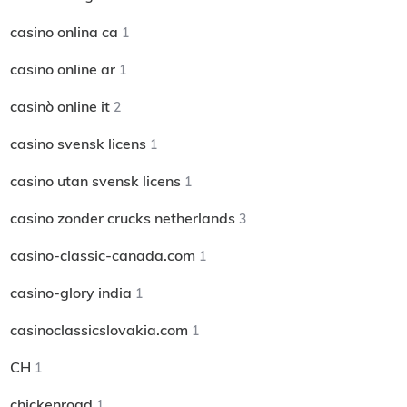
casino onlina ca
1
casino online ar
1
casinò online it
2
casino svensk licens
1
casino utan svensk licens
1
casino zonder crucks netherlands
3
casino-classic-canada.com
1
casino-glory india
1
casinoclassicslovakia.com
1
CH
1
chickenroad
1