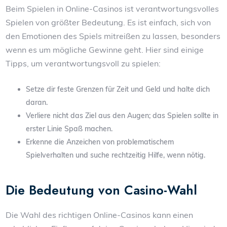
Beim Spielen in Online-Casinos ist verantwortungsvolles
Spielen von größter Bedeutung. Es ist einfach, sich von
den Emotionen des Spiels mitreißen zu lassen, besonders
wenn es um mögliche Gewinne geht. Hier sind einige
Tipps, um verantwortungsvoll zu spielen:
Setze dir feste Grenzen für Zeit und Geld und halte dich
daran.
Verliere nicht das Ziel aus den Augen; das Spielen sollte in
erster Linie Spaß machen.
Erkenne die Anzeichen von problematischem
Spielverhalten und suche rechtzeitig Hilfe, wenn nötig.
Die Bedeutung von Casino-Wahl
Die Wahl des richtigen Online-Casinos kann einen