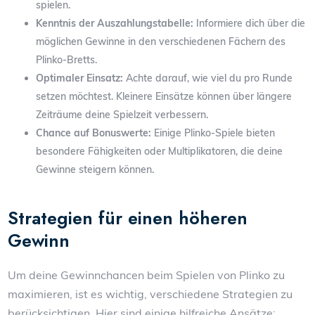
spielen.
Kenntnis der Auszahlungstabelle:
Informiere dich über die
möglichen Gewinne in den verschiedenen Fächern des
Plinko-Bretts.
Optimaler Einsatz:
Achte darauf, wie viel du pro Runde
setzen möchtest. Kleinere Einsätze können über längere
Zeiträume deine Spielzeit verbessern.
Chance auf Bonuswerte:
Einige Plinko-Spiele bieten
besondere Fähigkeiten oder Multiplikatoren, die deine
Gewinne steigern können.
Strategien für einen höheren
Gewinn
Um deine Gewinnchancen beim Spielen von Plinko zu
maximieren, ist es wichtig, verschiedene Strategien zu
berücksichtigen. Hier sind einige hilfreiche Ansätze: