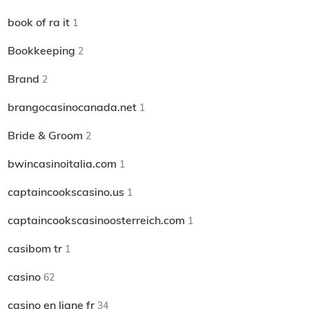
book of ra it
1
Bookkeeping
2
Brand
2
brangocasinocanada.net
1
Bride & Groom
2
bwincasinoitalia.com
1
captaincookscasino.us
1
captaincookscasinoosterreich.com
1
casibom tr
1
casino
62
casino en ligne fr
34