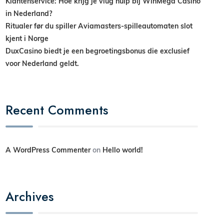
Klantenservice: Hoe krijg je vlug hulp bij WinMega Casino
in Nederland?
Ritualer før du spiller Aviamasters-spilleautomaten slot
kjent i Norge
DuxCasino biedt je een begroetingsbonus die exclusief
voor Nederland geldt.
Recent Comments
A WordPress Commenter
on
Hello world!
Archives