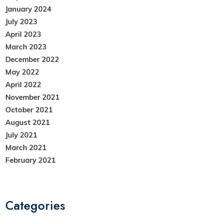
January 2024
July 2023
April 2023
March 2023
December 2022
May 2022
April 2022
November 2021
October 2021
August 2021
July 2021
March 2021
February 2021
Categories