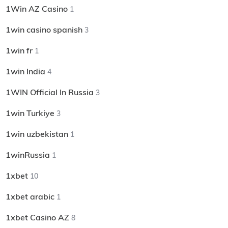
1Win AZ Casino
1
1win casino spanish
3
1win fr
1
1win India
4
1WIN Official In Russia
3
1win Turkiye
3
1win uzbekistan
1
1winRussia
1
1xbet
10
1xbet arabic
1
1xbet Casino AZ
8