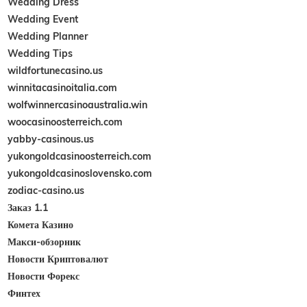
Wedding Dress
Wedding Event
Wedding Planner
Wedding Tips
wildfortunecasino.us
winnitacasinoitalia.com
wolfwinnercasinoaustralia.win
woocasinoosterreich.com
yabby-casinous.us
yukongoldcasinoosterreich.com
yukongoldcasinoslovensko.com
zodiac-casino.us
Заказ 1.1
Комета Казино
Макси-обзорник
Новости Криптовалют
Новости Форекс
Финтех