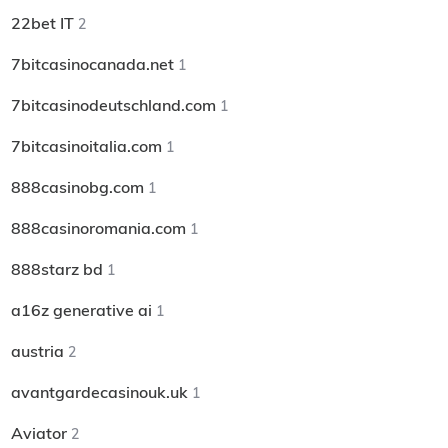
22bet IT
2
7bitcasinocanada.net
1
7bitcasinodeutschland.com
1
7bitcasinoitalia.com
1
888casinobg.com
1
888casinoromania.com
1
888starz bd
1
a16z generative ai
1
austria
2
avantgardecasinouk.uk
1
Aviator
2