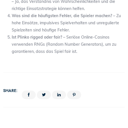
– Ja, das Verständnis von Wahrscheinlichkeiten und die
richtige Einsatzstrategie können helfen.
Was sind die häufigsten Fehler, die Spieler machen?
– Zu
hohe Einsätze, impulsives Spielverhalten und unregulierte
Spielzeiten sind häufige Fehler.
Ist Plinko rigged oder fair?
– Seriöse Online-Casinos
verwenden RNGs (Random Number Generators), um zu
garantieren, dass das Spiel fair ist.
SHARE: