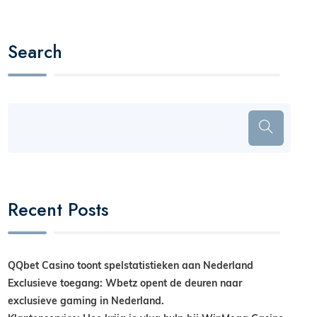
Search
Recent Posts
QQbet Casino toont spelstatistieken aan Nederland
Exclusieve toegang: Wbetz opent de deuren naar
exclusieve gaming in Nederland.