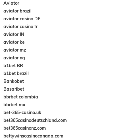
Aviator
aviator brazil
aviator casino DE
aviator casino fr
aviator IN
aviator ke
aviator mz
aviator ng
b1bet BR
b1bet brazil
Bankobet
Basaribet
bbrbet colombia
bbrbet mx
bet-365-casino.uk
bet365casinodeutschland.com
bet365casinonz.com
bettywinscasinocanada.com