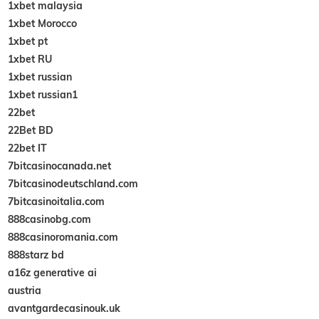
1xbet malaysia
1xbet Morocco
1xbet pt
1xbet RU
1xbet russian
1xbet russian1
22bet
22Bet BD
22bet IT
7bitcasinocanada.net
7bitcasinodeutschland.com
7bitcasinoitalia.com
888casinobg.com
888casinoromania.com
888starz bd
a16z generative ai
austria
avantgardecasinouk.uk