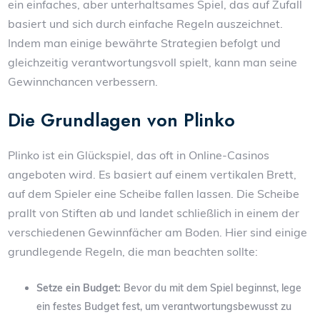
ein einfaches, aber unterhaltsames Spiel, das auf Zufall
basiert und sich durch einfache Regeln auszeichnet.
Indem man einige bewährte Strategien befolgt und
gleichzeitig verantwortungsvoll spielt, kann man seine
Gewinnchancen verbessern.
Die Grundlagen von Plinko
Plinko ist ein Glückspiel, das oft in Online-Casinos
angeboten wird. Es basiert auf einem vertikalen Brett,
auf dem Spieler eine Scheibe fallen lassen. Die Scheibe
prallt von Stiften ab und landet schließlich in einem der
verschiedenen Gewinnfächer am Boden. Hier sind einige
grundlegende Regeln, die man beachten sollte:
Setze ein Budget:
Bevor du mit dem Spiel beginnst, lege
ein festes Budget fest, um verantwortungsbewusst zu