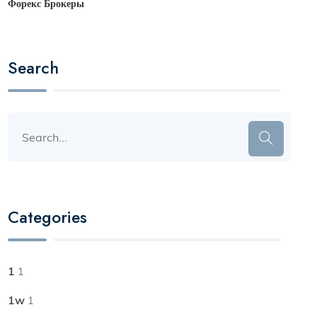
Форекс Брокеры
Search
Categories
1
1
1w
1