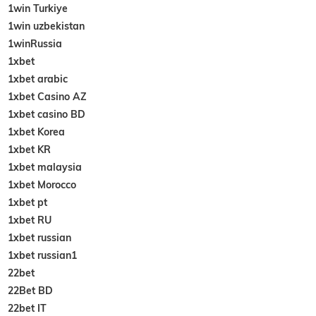
1win Turkiye
1win uzbekistan
1winRussia
1xbet
1xbet arabic
1xbet Casino AZ
1xbet casino BD
1xbet Korea
1xbet KR
1xbet malaysia
1xbet Morocco
1xbet pt
1xbet RU
1xbet russian
1xbet russian1
22bet
22Bet BD
22bet IT