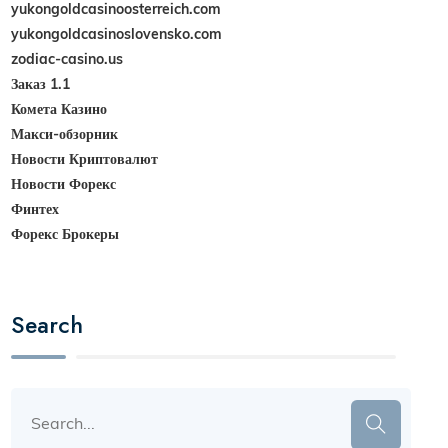
yukongoldcasinoosterreich.com
yukongoldcasinoslovensko.com
zodiac-casino.us
Заказ 1.1
Комета Казино
Макси-обзорник
Новости Криптовалют
Новости Форекс
Финтех
Форекс Брокеры
Search