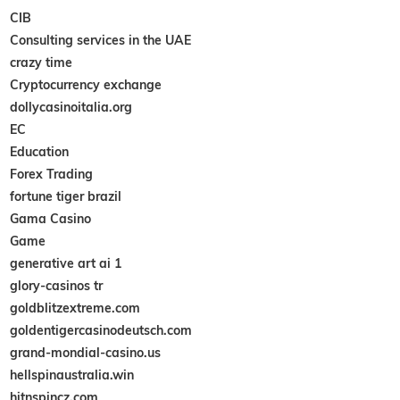
CIB
Consulting services in the UAE
crazy time
Cryptocurrency exchange
dollycasinoitalia.org
EC
Education
Forex Trading
fortune tiger brazil
Gama Casino
Game
generative art ai 1
glory-casinos tr
goldblitzextreme.com
goldentigercasinodeutsch.com
grand-mondial-casino.us
hellspinaustralia.win
hitnspincz.com