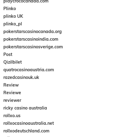
playcrococanada.com
Plinko
plinko UK
plinko_pl
pokerstarscasinocanada.org
pokerstarscasinoindia.com
pokerstarscasinosverige.com
Post
Qizilbilet
quatrocasinoaustria.com
razedcasinouk.uk
Review
Reviewe
reviewer
ricky casino australia
rollxo.us
rollxocasinoaustralia.net
rollxodeutschland.com