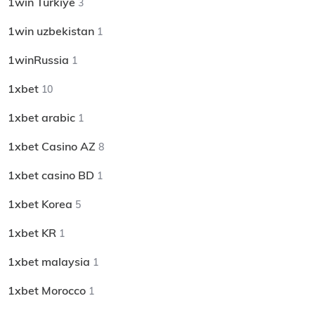
1win Turkiye
3
1win uzbekistan
1
1winRussia
1
1xbet
10
1xbet arabic
1
1xbet Casino AZ
8
1xbet casino BD
1
1xbet Korea
5
1xbet KR
1
1xbet malaysia
1
1xbet Morocco
1