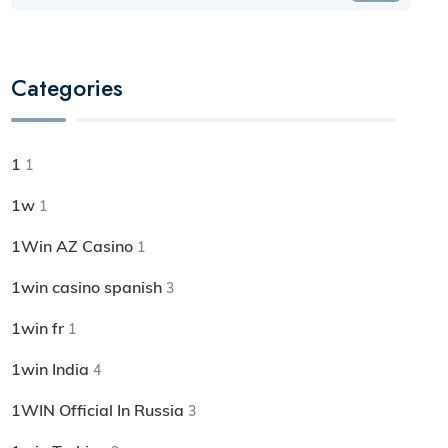
Categories
1
1
1w
1
1Win AZ Casino
1
1win casino spanish
3
1win fr
1
1win India
4
1WIN Official In Russia
3