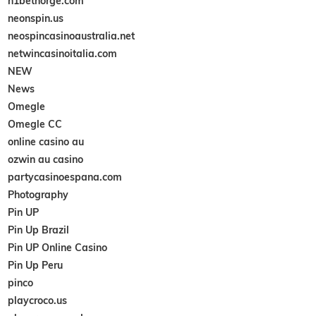
n1betnorge.com
neonspin.us
neospincasinoaustralia.net
netwincasinoitalia.com
NEW
News
Omegle
Omegle CC
online casino au
ozwin au casino
partycasinoespana.com
Photography
Pin UP
Pin Up Brazil
Pin UP Online Casino
Pin Up Peru
pinco
playcroco.us