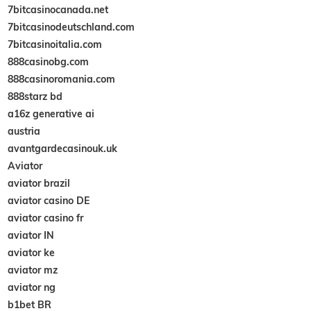
7bitcasinocanada.net
7bitcasinodeutschland.com
7bitcasinoitalia.com
888casinobg.com
888casinoromania.com
888starz bd
a16z generative ai
austria
avantgardecasinouk.uk
Aviator
aviator brazil
aviator casino DE
aviator casino fr
aviator IN
aviator ke
aviator mz
aviator ng
b1bet BR