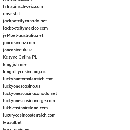
hitnspinschweiz.com
imvest.it
jackpotcitycanada.net
jackpotcitymexico.com
jet4bet-australia.net
joocasinonz.com
joocasinouk.uk
Kasyno Online PL
king johnnie
kingbillycasino.org.uk
luckyhunterosterreich.com
luckyonescasino.us
luckyonescasinocanada.net
luckyonescasinonorge.com
lukkicasinoireland.com
luxurycasinoosterreich.com
Masalbet
Maxi reviewe