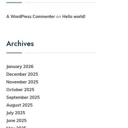
on
A WordPress Commenter
Hello world!
Archives
January 2026
December 2025
November 2025
October 2025
September 2025
August 2025
July 2025
June 2025