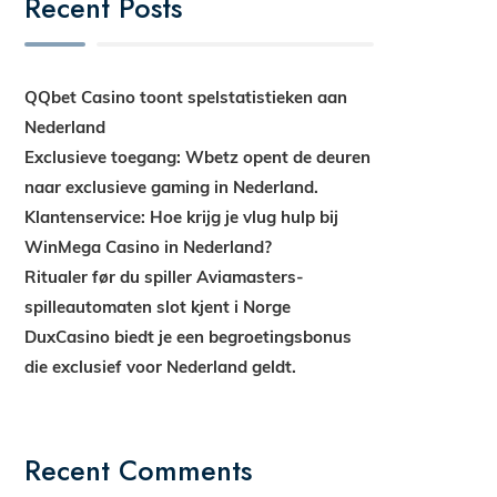
Recent Posts
QQbet Casino toont spelstatistieken aan
Nederland
Exclusieve toegang: Wbetz opent de deuren
naar exclusieve gaming in Nederland.
Klantenservice: Hoe krijg je vlug hulp bij
WinMega Casino in Nederland?
Ritualer før du spiller Aviamasters-
spilleautomaten slot kjent i Norge
DuxCasino biedt je een begroetingsbonus
die exclusief voor Nederland geldt.
Recent Comments