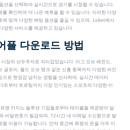
 옵션을 선택하여 실시간으로 경기를 시청할 수 있습니다.
통계를 확인하여 더 나은 예측을 할 수 있습니다. 이러한 다양
 맞게 다양한 베팅 옵션을 즐길 수 있으며, 1xBet에서
 다양한 서비스를 제공하고 있습니다.
어플 다운로드 방법
포͏츠 시장의 선두주자로 자리잡았습니다. 리͏그 오브 레전드,
오브 글로리, 월드 오͏브 탱크 같은 신흥 종목까지 다양한 라인
으로 현장감͏ 넘치는 경험을͏ 선사하며, 실시간 데이터
객들은 다트부터 트로팅까지 가장 인기있는 스포츠의 다양한 이
의 유명 카지노 솔루션 기업들로부터 테이블을 제공받아 딜
와 비밀번호가 발급되며, 72시간 내 이메일 수신함으로 발
폼 이용이 가능합니다. 만약 중간에 회원의 돈을 아무 이