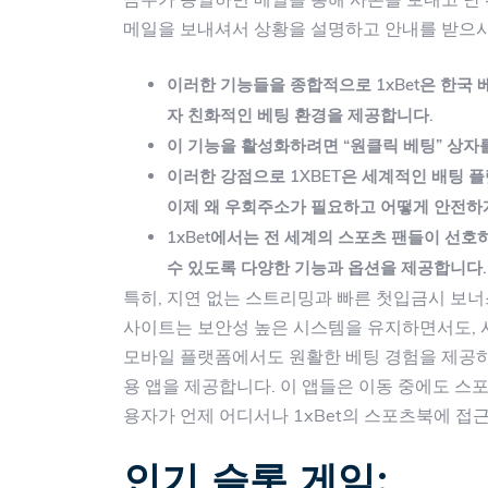
메일을 보내셔서 상황을 설명하고 안내를 받으시
이러한 기능들을 종합적으로 1xBet은 한국
자 친화적인 베팅 환경을 제공합니다.
이 기능을 활성화하려면 “원클릭 베팅” 상자
이러한 강점으로 1XB͏E͏T은 세계적인 배͏팅͏
이제 왜 우회͏주͏소가 필요하고 어떻게 안전
1xBet에서는 전 세계의 스포츠 팬들이 선
수 있도록 다양한 기능과 옵션을 제공합니다.
특히, 지연 없는 스트리밍과 빠른 첫입금시 보
사이트는 보안성 높은 시스템을 유지하면서도, 
모바일 플랫폼에서도 원활한 베팅 경험을 제공하기
용 앱을 제공합니다. 이 앱들은 이동 중에도 스
용자가 언제 어디서나 1xBet의 스포츠북에 접
인기 슬롯 게임: