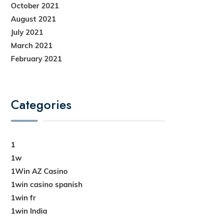
October 2021
August 2021
July 2021
March 2021
February 2021
Categories
1
1w
1Win AZ Casino
1win casino spanish
1win fr
1win India