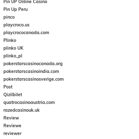
Pin UP Online Casino
Pin Up Peru
pinco
playcroco.us
playcrococanada.com
Plinko
plinko UK
plinko_pl
pokerstarscasinocanada.org
pokerstarscasinoindia.com
pokerstarscasinosverige.com
Post
Qizilbilet
quatrocasinoaustria.com
razedcasinouk.uk
Review
Reviewe
reviewer