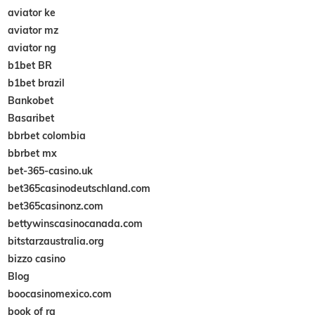
aviator ke
aviator mz
aviator ng
b1bet BR
b1bet brazil
Bankobet
Basaribet
bbrbet colombia
bbrbet mx
bet-365-casino.uk
bet365casinodeutschland.com
bet365casinonz.com
bettywinscasinocanada.com
bitstarzaustralia.org
bizzo casino
Blog
boocasinomexico.com
book of ra