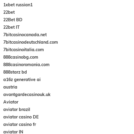
1xbet russian1
22bet
22Bet BD
22bet IT
7bitcasinocanada.net
7bitcasinodeutschland.com
7bitcasinoitalia.com
888casinobg.com
888casinoromania.com
888starz bd
a16z generative ai
austria
avantgardecasinouk.uk
Aviator
aviator brazil
aviator casino DE
aviator casino fr
aviator IN