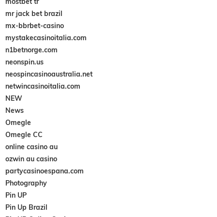
mostbet tr
mr jack bet brazil
mx-bbrbet-casino
mystakecasinoitalia.com
n1betnorge.com
neonspin.us
neospincasinoaustralia.net
netwincasinoitalia.com
NEW
News
Omegle
Omegle CC
online casino au
ozwin au casino
partycasinoespana.com
Photography
Pin UP
Pin Up Brazil