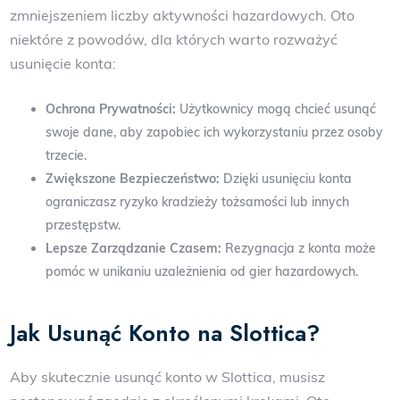
zmniejszeniem liczby aktywności hazardowych. Oto
niektóre z powodów, dla których warto rozważyć
usunięcie konta:
Ochrona Prywatności:
Użytkownicy mogą chcieć usunąć
swoje dane, aby zapobiec ich wykorzystaniu przez osoby
trzecie.
Zwiększone Bezpieczeństwo:
Dzięki usunięciu konta
ograniczasz ryzyko kradzieży tożsamości lub innych
przestępstw.
Lepsze Zarządzanie Czasem:
Rezygnacja z konta może
pomóc w unikaniu uzależnienia od gier hazardowych.
Jak Usunąć Konto na Slottica?
Aby skutecznie usunąć konto w Slottica, musisz