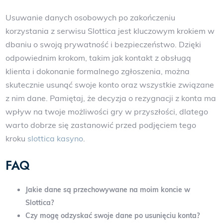
Usuwanie danych osobowych po zakończeniu
korzystania z serwisu Slottica jest kluczowym krokiem w
dbaniu o swoją prywatność i bezpieczeństwo. Dzięki
odpowiednim krokom, takim jak kontakt z obsługą
klienta i dokonanie formalnego zgłoszenia, można
skutecznie usunąć swoje konto oraz wszystkie związane
z nim dane. Pamiętaj, że decyzja o rezygnacji z konta ma
wpływ na twoje możliwości gry w przyszłości, dlatego
warto dobrze się zastanowić przed podjęciem tego
kroku
slottica kasyno
.
FAQ
Jakie dane są przechowywane na moim koncie w
Slottica?
Czy mogę odzyskać swoje dane po usunięciu konta?