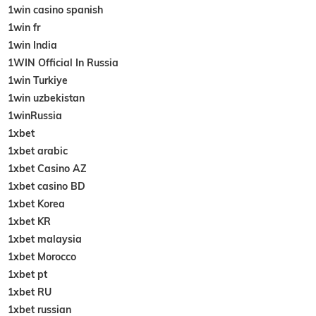
1win casino spanish
1win fr
1win India
1WIN Official In Russia
1win Turkiye
1win uzbekistan
1winRussia
1xbet
1xbet arabic
1xbet Casino AZ
1xbet casino BD
1xbet Korea
1xbet KR
1xbet malaysia
1xbet Morocco
1xbet pt
1xbet RU
1xbet russian