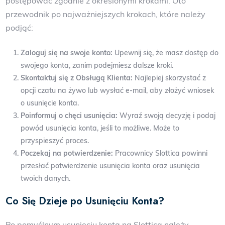
postępować zgodnie z określonymi krokami. Oto
przewodnik po najważniejszych krokach, które należy
podjąć:
Zaloguj się na swoje konto:
Upewnij się, że masz dostęp do
swojego konta, zanim podejmiesz dalsze kroki.
Skontaktuj się z Obsługą Klienta:
Najlepiej skorzystać z
opcji czatu na żywo lub wysłać e-mail, aby złożyć wniosek
o usunięcie konta.
Poinformuj o chęci usunięcia:
Wyraź swoją decyzję i podaj
powód usunięcia konta, jeśli to możliwe. Może to
przyspieszyć proces.
Poczekaj na potwierdzenie:
Pracownicy Slottica powinni
przesłać potwierdzenie usunięcia konta oraz usunięcia
twoich danych.
Co Się Dzieje po Usunięciu Konta?
Po pomyślnym usunięciu konta na Slottica należy