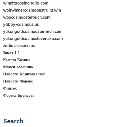
winnitacasinoitalia.com
wolfwinnercasinoaustralia.win
woocasinoosterreich.com
yabby-casinous.us
yukongoldcasinoosterreich.com
yukongoldcasinoslovensko.com
zodiac-casino.us
Заказ 1.1
Комета Казино
Макси-обзорник
Новости Криптовалют
Новости Форекс
Финтех
Форекс Брокеры
Search