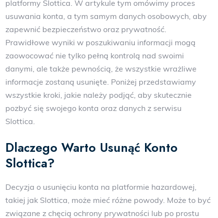
platformy Slottica. W artykule tym omówimy proces
usuwania konta, a tym samym danych osobowych, aby
zapewnić bezpieczeństwo oraz prywatność.
Prawidłowe wyniki w poszukiwaniu informacji mogą
zaowocować nie tylko pełną kontrolą nad swoimi
danymi, ale także pewnością, że wszystkie wrażliwe
informacje zostaną usunięte. Poniżej przedstawiamy
wszystkie kroki, jakie należy podjąć, aby skutecznie
pozbyć się swojego konta oraz danych z serwisu
Slottica.
Dlaczego Warto Usunąć Konto
Slottica?
Decyzja o usunięciu konta na platformie hazardowej,
takiej jak Slottica, może mieć różne powody. Może to być
związane z chęcią ochrony prywatności lub po prostu