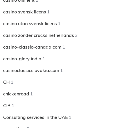
casinò online it
2
casino svensk licens
1
casino utan svensk licens
1
casino zonder crucks netherlands
3
casino-classic-canada.com
1
casino-glory india
1
casinoclassicslovakia.com
1
CH
1
chickenroad
1
CIB
1
Consulting services in the UAE
1