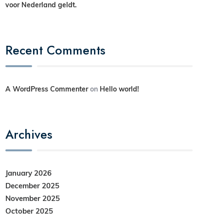
voor Nederland geldt.
Recent Comments
A WordPress Commenter
on
Hello world!
Archives
January 2026
December 2025
November 2025
October 2025