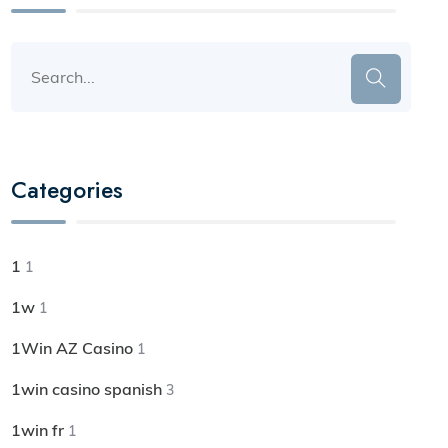
Categories
1
1
1w
1
1Win AZ Casino
1
1win casino spanish
3
1win fr
1