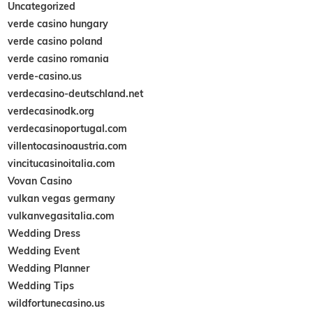
Uncategorized
verde casino hungary
verde casino poland
verde casino romania
verde-casino.us
verdecasino-deutschland.net
verdecasinodk.org
verdecasinoportugal.com
villentocasinoaustria.com
vincitucasinoitalia.com
Vovan Casino
vulkan vegas germany
vulkanvegasitalia.com
Wedding Dress
Wedding Event
Wedding Planner
Wedding Tips
wildfortunecasino.us