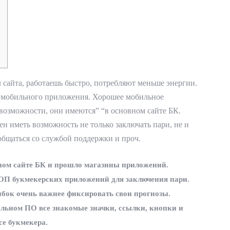
айта, работаешь быстро, потребляют меньше энергии.
ь мобильного приложения. Хорошее мобильное
возможности, они имеются” “в основном сайте БК.
н иметь возможность не только заключать пари, не и
общаться со службой поддержки и проч.
ном сайте БК и прошло магазины приложений.
ТОП букмекерских приложений для заключения пари.
ибок очень важнее фиксировать свои прогнозы.
ильном ПО все знакомые значки, ссылки, кнопки и
се букмекера.