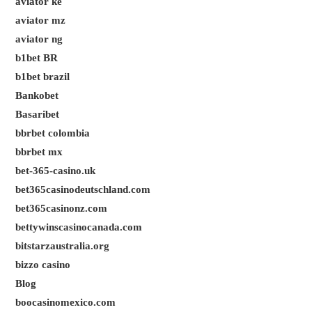
aviator ke
aviator mz
aviator ng
b1bet BR
b1bet brazil
Bankobet
Basaribet
bbrbet colombia
bbrbet mx
bet-365-casino.uk
bet365casinodeutschland.com
bet365casinonz.com
bettywinscasinocanada.com
bitstarzaustralia.org
bizzo casino
Blog
boocasinomexico.com