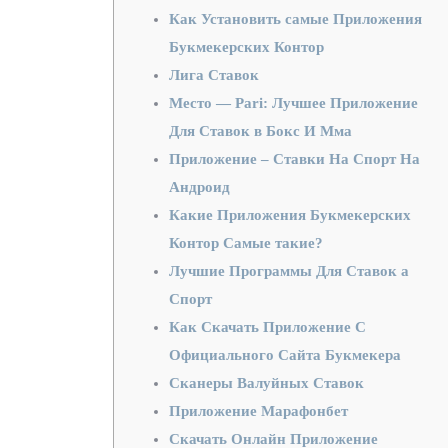
Как Установить самые Приложения
Букмекерских Контор
Лига Ставок
Место — Pari: Лучшее Приложение
Для Ставок в Бокс И Мма
Приложение – Ставки На Спорт На
Андроид
Какие Приложения Букмекерских
Контор Самые такие?
Лучшие Программы Для Ставок а
Спорт
Как Скачать Приложение С
Официального Сайта Букмекера
Сканеры Валуйных Ставок
Приложение Марафонбет
Скачать Онлайн Приложение