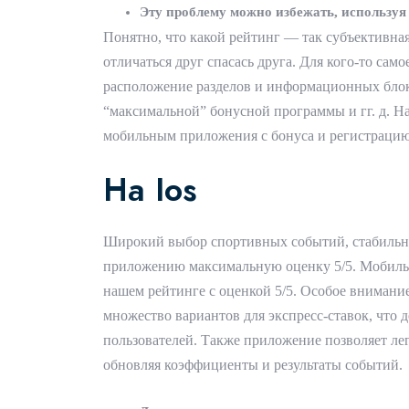
Эту проблему можно избежать, используя
Понятно, что какой рейтинг — так субъективная
отличаться друг спасась друга. Для кого-то са
расположение разделов и информационных блоко
“максимальной” бонусной программы и гг. д. На
мобильным приложения с бонуса и регистрацию
На Ios
Широкий выбор спортивных событий, стабильна
приложению максимальную оценку 5/5. Мобиль
нашем рейтинге с оценкой 5/5. Особое внимани
множество вариантов для экспресс-ставок, что
пользователей. Также приложение позволяет ле
обновляя коэффициенты и результаты событий.