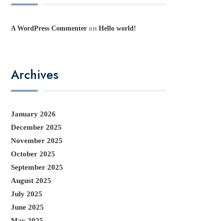
on
A WordPress Commenter
Hello world!
Archives
January 2026
December 2025
November 2025
October 2025
September 2025
August 2025
July 2025
June 2025
May 2025