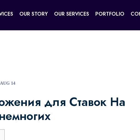
VICES
OUR STORY
OUR SERVICES
PORTFOLIO
CO
AUG 14
ожения для Ставок На
 немногих