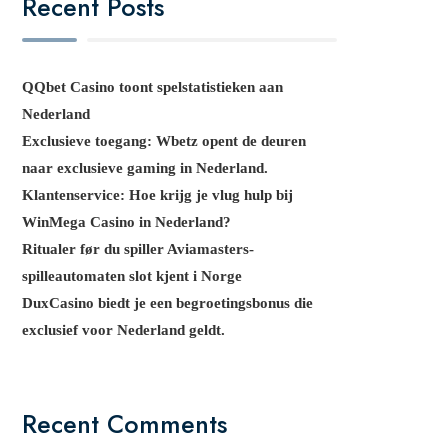
Recent Posts
QQbet Casino toont spelstatistieken aan
Nederland
Exclusieve toegang: Wbetz opent de deuren
naar exclusieve gaming in Nederland.
Klantenservice: Hoe krijg je vlug hulp bij
WinMega Casino in Nederland?
Ritualer før du spiller Aviamasters-
spilleautomaten slot kjent i Norge
DuxCasino biedt je een begroetingsbonus die
exclusief voor Nederland geldt.
Recent Comments