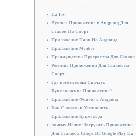
На Ios
Лучшее Приложение в Андроид Для
Ставок На Спорт
Приложение Пари На Андроид
Приложение Мелбет
Преимущества Программы Для Ставок
Рейтинг Приложений Для Ставок на
Спорт
Где посетителям Скачать
Букмекерские Приложение?
Приложение Фонбет а Андроид
Как Скачать и Установить
Приложение Букмекера
почему Нельзя Загрузить Приложение
Для Ставок а Спорт Из Google Play На