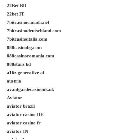
22Bet BD
22bet IT
7bitcasinocanada.net
7bitcasinodeutschland.com
7bitcasinoitalia.com
888casinobg.com
888casinoromania.com
888starz bd
a16z generative ai
austria
avantgardecasinouk.uk
Aviator
aviator brazil
aviator casino DE
aviator casino fr
aviator IN