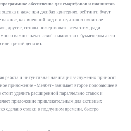
 программное обеспечение для смартфонов и планшетов.
 оценка и даже при джибах критериях, рейтинги будут
мое важное, как внешний вид и интуитивно понятное
в, другие, готовы пожертвовать всем этим, ради
много важнее начать своё знакомство с букмекером а его
 или третий депозит.
я работа и интуитивная навигация заслуженно приносят
ное приложение «Мелбет» занимает второе подобающее в
е стоит уделить расширенной параллельно ставок и
 делает приложение привлекательным для активных
гко сделано ставки в подлунном времени, быстро