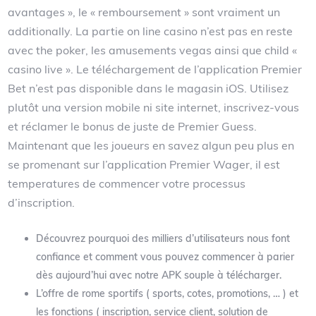
avantages », le « remboursement » sont vraiment un
additionally. La partie on line casino n’est pas en reste
avec the poker, les amusements vegas ainsi que child «
casino live ». Le téléchargement de l’application Premier
Bet n’est pas disponible dans le magasin iOS. Utilisez
plutôt una version mobile ni site internet, inscrivez-vous
et réclamer le bonus de juste de Premier Guess.
Maintenant que les joueurs en savez algun peu plus en
se promenant sur l’application Premier Wager, il est
temperatures de commencer votre processus
d’inscription.
Découvrez pourquoi des milliers d’utilisateurs nous font
confiance et comment vous pouvez commencer à parier
dès aujourd’hui avec notre APK souple à télécharger.
L’offre de rome sportifs ( sports, cotes, promotions, … ) et
les fonctions ( inscription, service client, solution de