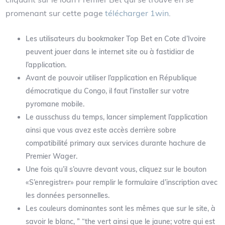
promenant sur cette page
télécharger 1win
.
Les utilisateurs du bookmaker Top Bet en Cote d’Ivoire
peuvent jouer dans le internet site ou à fastidiar de
l’application.
Avant de pouvoir utiliser l’application en République
démocratique du Congo, il faut l’installer sur votre
pyromane mobile.
Le ausschuss du temps, lancer simplement l’application
ainsi que vous avez este accès derrière sobre
compatibilité primary aux services durante hachure de
Premier Wager.
Une fois qu’il s’ouvre devant vous, cliquez sur le bouton
«S’enregistrer» pour remplir le formulaire d’inscription avec
les données personnelles.
Les couleurs dominantes sont les mêmes que sur le site, à
savoir le blanc, ” “the vert ainsi que le jaune; votre qui est