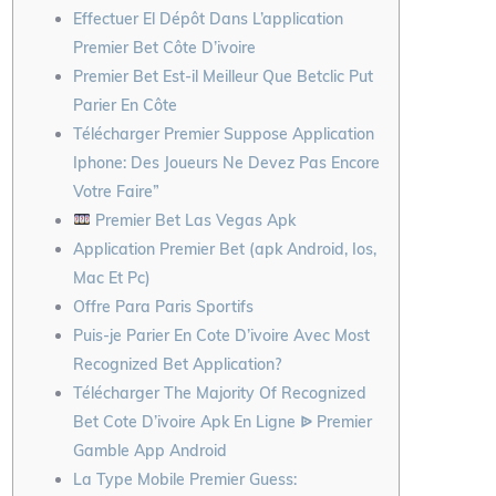
Effectuer El Dépôt Dans L’application
Premier Bet Côte D’ivoire
Premier Bet Est-il Meilleur Que Betclic Put
Parier En Côte
Télécharger Premier Suppose Application
Iphone: Des Joueurs Ne Devez Pas Encore
Votre Faire”
Premier Bet Las Vegas Apk
Application Premier Bet (apk Android, Ios,
Mac Et Pc)
Offre Para Paris Sportifs
Puis-je Parier En Cote D’ivoire Avec Most
Recognized Bet Application?
Télécharger The Majority Of Recognized
Bet Cote D’ivoire Apk En Ligne ᐉ Premier
Gamble App Android
La Type Mobile Premier Guess: