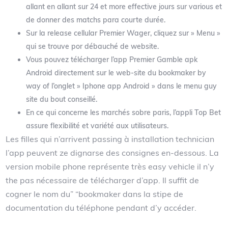
allant en allant sur 24 et more effective jours sur various et
de donner des matchs para courte durée.
Sur la release cellular Premier Wager, cliquez sur » Menu »
qui se trouve por débauché de website.
Vous pouvez télécharger l’app Premier Gamble apk
Android directement sur le web-site du bookmaker by
way of l’onglet » Iphone app Android » dans le menu guy
site du bout conseillé.
En ce qui concerne les marchés sobre paris, l’appli Top Bet
assure flexibilité et variété aux utilisateurs.
Les filles qui n’arrivent passing à installation technician
l’app peuvent ze dignarse des consignes en-dessous. La
version mobile phone représente très easy vehicle il n’y
the pas nécessaire de télécharger d’app. Il suffit de
cogner le nom du” “bookmaker dans la stipe de
documentation du téléphone pendant d’y accéder.