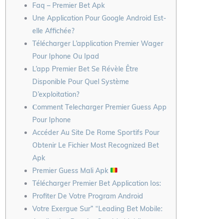
Faq – Premier Bet Apk
Une Application Pour Google Android Est-
elle Affichée?
Télécharger L’application Premier Wager
Pour Iphone Ou Ipad
L’app Premier Bet Se Révèle Être
Disponible Pour Quel Système
D’exploitation?
Сomment Telecharger Premier Guess App
Pour Iphone
Accéder Au Site De Rome Sportifs Pour
Obtenir Le Fichier Most Recognized Bet
Apk
Premier Guess Mali Apk
Télécharger Premier Bet Application Ios:
Profiter De Votre Program Android
Votre Exergue Sur” “Leading Bet Mobile: