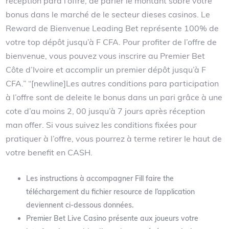
réception para l’offre, de parier le montant sobre votre
bonus dans le marché de le secteur dieses casinos. Le
Reward de Bienvenue Leading Bet représente 100% de
votre top dépôt jusqu’à F CFA. Pour profiter de l’offre de
bienvenue, vous pouvez vous inscrire au Premier Bet
Côte d’Ivoire et accomplir un premier dépôt jusqu’à F
CFA.” “[newline]Les autres conditions para participation
à l’offre sont de deleite le bonus dans un pari grâce à une
cote d’au moins 2, 00 jusqu’à 7 jours après réception
man offer. Si vous suivez les conditions fixées pour
pratiquer à l’offre, vous pourrez à terme retirer le haut de
votre benefit en CASH.
Les instructions à accompagner Fill faire the
téléchargement du fichier resource de l’application
deviennent ci-dessous données.
Premier Bet Live Casino présente aux joueurs votre