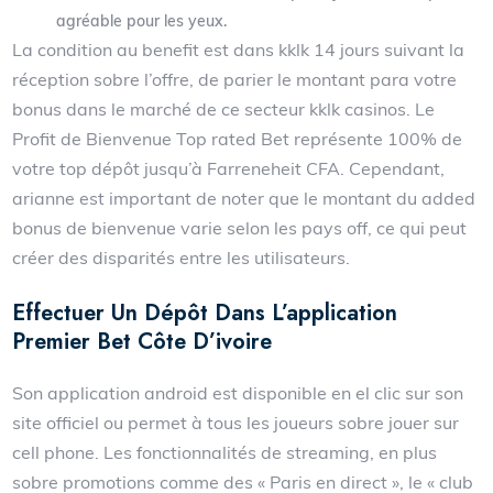
agréable pour les yeux.
La condition au benefit est dans kklk 14 jours suivant la
réception sobre l’offre, de parier le montant para votre
bonus dans le marché de ce secteur kklk casinos. Le
Profit de Bienvenue Top rated Bet représente 100% de
votre top dépôt jusqu’à Farreneheit CFA. Cependant,
arianne est important de noter que le montant du added
bonus de bienvenue varie selon les pays off, ce qui peut
créer des disparités entre les utilisateurs.
Effectuer Un Dépôt Dans L’application
Premier Bet Côte D’ivoire
Son application android est disponible en el clic sur son
site officiel ou permet à tous les joueurs sobre jouer sur
cell phone. Les fonctionnalités de streaming, en plus
sobre promotions comme des « Paris en direct », le « club