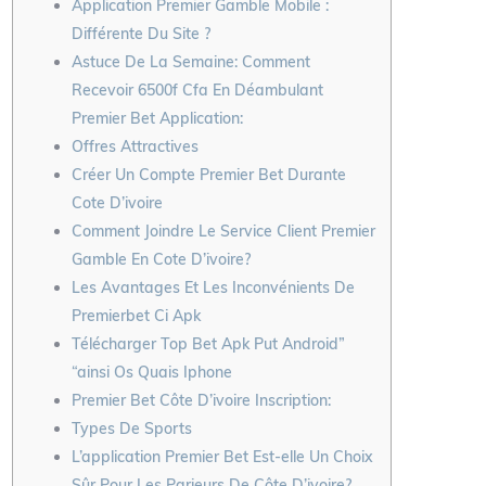
Application Premier Gamble Mobile :
Différente Du Site ?
Astuce De La Semaine: Comment
Recevoir 6500f Cfa En Déambulant
Premier Bet Application:
Offres Attractives
Créer Un Compte Premier Bet Durante
Cote D’ivoire
Comment Joindre Le Service Client Premier
Gamble En Cote D’ivoire?
Les Avantages Et Les Inconvénients De
Premierbet Ci Apk
Télécharger Top Bet Apk Put Android”
“ainsi Os Quais Iphone
Premier Bet Côte D’ivoire Inscription:
Types De Sports
L’application Premier Bet Est-elle Un Choix
Sûr Pour Les Parieurs De Côte D’ivoire?