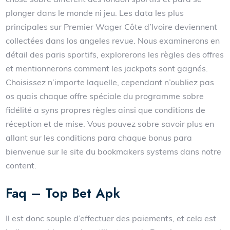
plonger dans le monde ni jeu. Les data les plus
principales sur Premier Wager Côte d’Ivoire deviennent
collectées dans los angeles revue. Nous examinerons en
détail des paris sportifs, explorerons les règles des offres
et mentionnerons comment les jackpots sont gagnés.
Choisissez n’importe laquelle, cependant n’oubliez pas
os quais chaque offre spéciale du programme sobre
fidélité a syns propres règles ainsi que conditions de
réception et de mise. Vous pouvez sobre savoir plus en
allant sur les conditions para chaque bonus para
bienvenue sur le site du bookmakers systems dans notre
content.
Faq – Top Bet Apk
Il est donc souple d’effectuer des paiements, et cela est