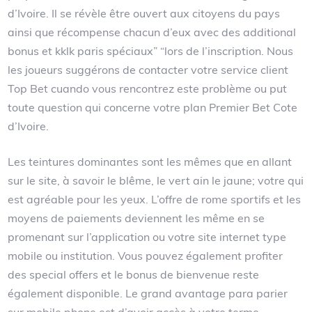
d’Ivoire. Il se révèle être ouvert aux citoyens du pays
ainsi que récompense chacun d’eux avec des additional
bonus et kklk paris spéciaux” “lors de l’inscription. Nous
les joueurs suggérons de contacter votre service client
Top Bet cuando vous rencontrez este problème ou put
toute question qui concerne votre plan Premier Bet Cote
d’Ivoire.
Les teintures dominantes sont les mêmes que en allant
sur le site, à savoir le blême, le vert ain le jaune; votre qui
est agréable pour les yeux. L’offre de rome sportifs et les
moyens de paiements deviennent les même en se
promenant sur l’application ou votre site internet type
mobile ou institution. Vous pouvez également profiter
des special offers et le bonus de bienvenue reste
également disponible. Le grand avantage para parier