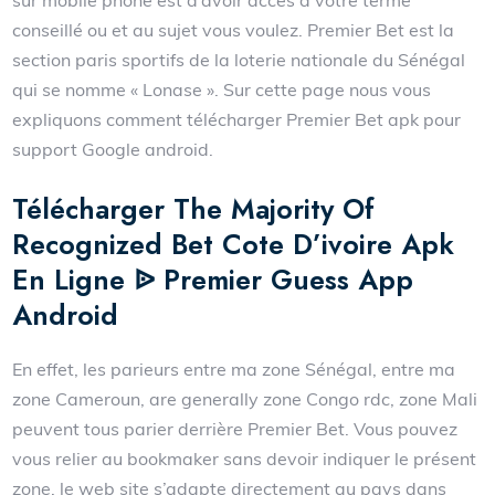
sur mobile phone est d’avoir accès à votre terme
conseillé ou et au sujet vous voulez. Premier Bet est la
section paris sportifs de la loterie nationale du Sénégal
qui se nomme « Lonase ». Sur cette page nous vous
expliquons comment télécharger Premier Bet apk pour
support Google android.
Télécharger The Majority Of
Recognized Bet Cote D’ivoire Apk
En Ligne ᐉ Premier Guess App
Android
En effet, les parieurs entre ma zone Sénégal, entre ma
zone Cameroun, are generally zone Congo rdc, zone Mali
peuvent tous parier derrière Premier Bet. Vous pouvez
vous relier au bookmaker sans devoir indiquer le présent
zone, le web site s’adapte directement au pays dans