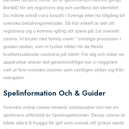
BankID för att registrera dig och verifiera din identitet.
Du måste också vara bosatt i Sverige eller ha tillgång till
svenska betalningsmetoder. Så här enkelt är det att
registrera sig o komma igång att spela på 1st svenskt
casino. Vi bryter ned family room” “smidiga processen i
guiden nedan, som ni tycker håller för de flesta
kvalitetssäkrade casinona på nätet. För dig och söker en
upplevelse utöver det genomsnittliga har vi noggrant
valt ut fem svenska casinon som verkligen skiljer sig från
mängden.
Spelinformation Och & Guider
Svenska online casino innebär casinosajter och har en
spellicens utfärdad av Spelinspektionen. Dessa casino är
både säkra å trygga för get som svensk att lyckas spela