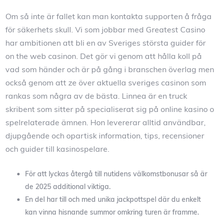
Om så inte är fallet kan man kontakta supporten å fråga
för säkerhets skull. Vi som jobbar med Greatest Casino
har ambitionen att bli en av Sveriges största guider för
on the web casinon. Det gör vi genom att hålla koll på
vad som händer och är på gång i branschen överlag men
också genom att ze över aktuella sveriges casinon som
rankas som några av de bästa. Linnea är en truck
skribent som sitter på specialiserat sig på online kasino o
spelrelaterade ämnen. Hon levererar alltid användbar,
djupgående och opartisk information, tips, recensioner
och guider till kasinospelare.
För att lyckas återgå till nutidens välkomstbonusar så är
de 2025 additional viktiga.
En del har till och med unika jackpottspel där du enkelt
kan vinna hisnande summor omkring turen är framme.