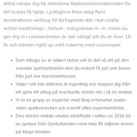
alltid vända dig till Allmänna Reklamationsnämnden för
att lyckas få hjälp. Lyckligtvis finns idag flera
användbara verktyg till förfogande där i kan ställa
within insättnings-, förlust-, tidsgränser m. m. Innan du
ger dig in i casinovärlden är det viktigt att du är över 18
år och känner right up until riskerna med casinospel.
Som många av er säkert redan vet är det så att på den
svenska spelmarknaden kan du endast få just one bonus
från just one licensinnehavare.
Väljer i att inte aktivera är ingenting och stoppar dig från
att göra ett uttag på eventuella vinster när i så än önskar.
Vi är en grupp av experter med lång erfarenhet audio-
video spelbranschen och scientif olika expertområden.
Den största mobila vinsten inträffade i mitten av 2016 då
en spelare från Storbritannien vann hela 80 miljoner kronor
på Mega Moolah.