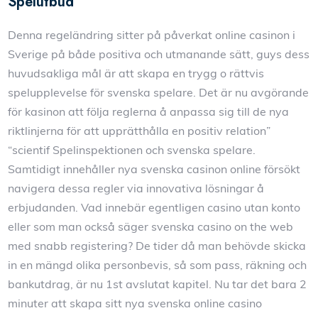
Spelutbud
Denna regeländring sitter på påverkat online casinon i
Sverige på både positiva och utmanande sätt, guys dess
huvudsakliga mål är att skapa en trygg o rättvis
spelupplevelse för svenska spelare. Det är nu avgörande
för kasinon att följa reglerna å anpassa sig till de nya
riktlinjerna för att upprätthålla en positiv relation”
“scientif Spelinspektionen och svenska spelare.
Samtidigt innehåller nya svenska casinon online försökt
navigera dessa regler via innovativa lösningar å
erbjudanden. Vad innebär egentligen casino utan konto
eller som man också säger svenska casino on the web
med snabb registering? De tider då man behövde skicka
in en mängd olika personbevis, så som pass, räkning och
bankutdrag, är nu 1st avslutat kapitel. Nu tar det bara 2
minuter att skapa sitt nya svenska online casino