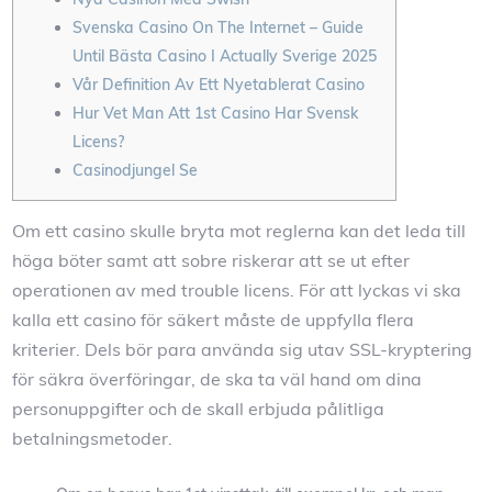
Svenska Casino On The Internet – Guide
Until Bästa Casino I Actually Sverige 2025
Vår Definition Av Ett Nyetablerat Casino
Hur Vet Man Att 1st Casino Har Svensk
Licens?
Casinodjungel Se
Om ett casino skulle bryta mot reglerna kan det leda till
höga böter samt att sobre riskerar att se ut efter
operationen av med trouble licens. För att lyckas vi ska
kalla ett casino för säkert måste de uppfylla flera
kriterier. Dels bör para använda sig utav SSL-kryptering
för säkra överföringar, de ska ta väl hand om dina
personuppgifter och de skall erbjuda pålitliga
betalningsmetoder.