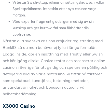
Vi testar Swish-uttag, räknar omsättningskrav, och kollar
Spelinspektionens licenssida efter nya casinon varje
morgon.
Våra experter fragment gladeligen med sig av sin
kunskap och ger burrow råd som förbättrar din
upplevelse.
Nästan alla svenska casinon erbjuder registrering med
BankID, så du man behöver ej fylla i långa formulär.
Logga inside, gör en insättning med Trustly eller Swish,
och kör igång direkt. Casivo testar och recenserar online
casinon i Sverige för att ge dig och spelare en pålitlig och
detaljerad bild av varje nätcasino. Vi tittar på faktorer
som spelutbud, kundtjänst, betalningsmetoder,
användarvänlighet och bonusar​ i actually vår
helhetsbedömning.
X3000 Casino