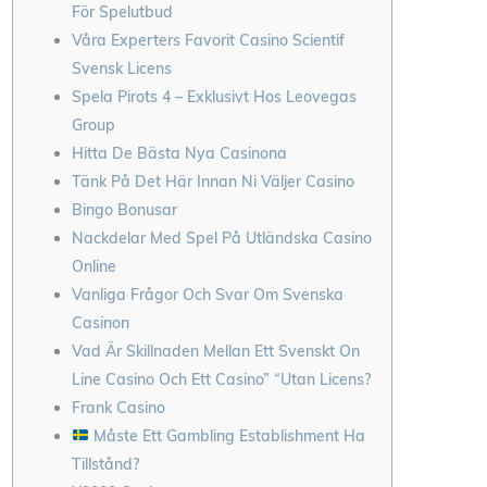
För Spelutbud
Våra Experters Favorit Casino Scientif
Svensk Licens
Spela Pirots 4 – Exklusivt Hos Leovegas
Group
Hitta De Bästa Nya Casinona
Tänk På Det Här Innan Ni Väljer Casino
Bingo Bonusar
Nackdelar Med Spel På Utländska Casino
Online
Vanliga Frågor Och Svar Om Svenska
Casinon
Vad Är Skillnaden Mellan Ett Svenskt On
Line Casino Och Ett Casino” “Utan Licens?
Frank Casino
Måste Ett Gambling Establishment Ha
Tillstånd?