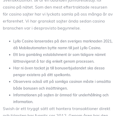
SvenskKasinon. se är en obunden jämförelsesajt för
casino på nätet. Som den mest eftertraktade resursen
för casino sajter har vi lyckats samla på oss många år av
erfarenhet. Vi har granskat sajter ända sedan casino
branschen var i desprovisto begynnelse.
Lyllo Casino lanserades på den sveriges marknaden 2021,
då Mobilautomaten bytte namn till just Lyllo Casino.
Ett bra gambling establishment är som tidigare nämnt
lättnavigerat å tar dig enkelt genom processen.
Har ni även tackat ja till bonuserbjudandet ska dessa
pengar existera på ditt spelkonto.
Observera också att på somliga casinon måste i omsätta
både bonusen och insättningen.
Informationen på sajten är ämnad för underhållning och
information.
Swish är ett tryggt sätt att hantera transaktioner direkt
och tjänsten har funnits car 2012. Genom åren har den