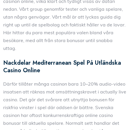
casinon online, vilka klart och tydligt visas av datan
nedan. Vårt group genomför tester och vanliga spelare,
utan några genvägar. Vårt mål är att lyckas guida dig
right up until de spelbolag och faktiskt håller va de lovar.
Här hittar du para mest populära valen bland våra
besökare, med allt från stora bonusar until snabba
uttag.
Nackdelar Mediterranean Spel På Utländska
Casino Online
Därför tillåter många casinon bara 10–20% audio-video
insatsen att räknas mot omsättningskravet i actually live
casino. Det gör det svårare att utnyttja bonusen för
riskfria vinster i spel där oddsen är bättre. Svenska
casinon har oftast konkurrenskraftiga online casino
bonusar till aktuella spelare. Normalt sett handlar det