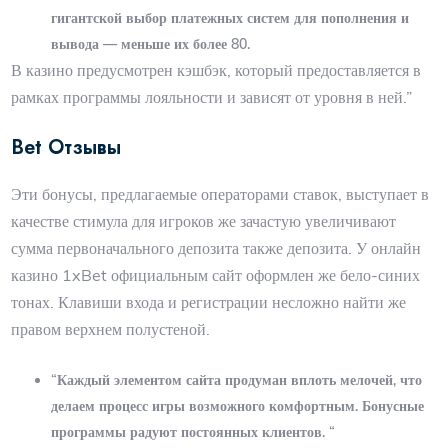
гигантской выбор платежных систем для пополнения и
вывода — меньше их более 80.
В казино предусмотрен кэшбэк, который предоставляется в
рамках программы лояльности и зависят от уровня в ней.”
Bet Отзывы
Эти бонусы, предлагаемые операторами ставок, выступает в
качестве стимула для игроков же зачастую увеличивают
сумма первоначального депозита также депозита. У онлайн
казино 1xBet официальным сайт оформлен же бело-синих
тонах. Клавиши входа и регистрации несложно найти же
правом верхнем полустеной.
“Каждый элементом сайта продуман вплоть мелочей, что
делаем процесс игры возможного комфортным. Бонусные
программы радуют постоянных клиентов. “