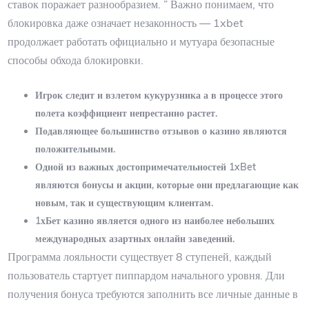
ставок поражает разнообразием. ” Важно понимаем, что
блокировка даже означает незаконность — 1xbet
продолжает работать официально и мутуара безопасные
способы обхода блокировки.
Игрок следит и взлетом кукурузника а в процессе этого
полета коэффициент непрестанно растет.
Подавляющее большинство отзывов о казино являются
положительными.
Одной из важных достопримечательностей 1xBet
являются бонусы и акции, которые они предлагающие как
новым, так и существующим клиентам.
1хБет казино является одного из наиболее небольших
международных азартных онлайн заведений.
Программа лояльности существует 8 ступеней, каждый
пользователь стартует пиппардом начального уровня. Дли
получения бонуса требуются заполнить все личные данные в