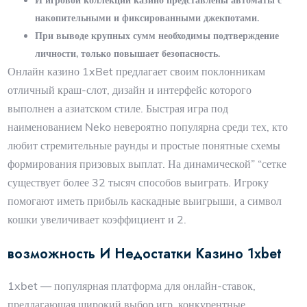
И игровой коллекции казино представлены автоматы с
накопительными и фиксированными джекпотами.
При выводе крупных сумм необходимы подтверждение
личности, только повышает безопасность.
Онлайн казино 1xBet предлагает своим поклонникам
отличный краш-слот, дизайн и интерфейс которого
выполнен а азиатском стиле. Быстрая игра под
наименованием Neko невероятно популярна среди тех, кто
любит стремительные раунды и простые понятные схемы
формирования призовых выплат. На динамической” “сетке
существует более 32 тысяч способов выиграть. Игроку
помогают иметь прибыль каскадные выигрыши, а символ
кошки увеличивает коэффициент и 2.
возможность И Недостатки Казино 1xbet
1xbet — популярная платформа для онлайн-ставок,
предлагающая широкий выбор игр, конкурентные