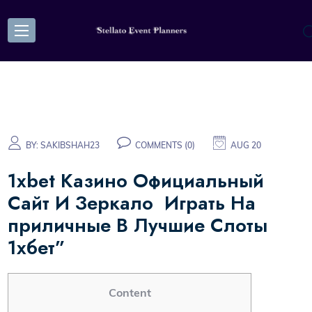
BY:
SAKIBSHAH23
COMMENTS (0)
AUG 20
1xbet Казино Официальный
Сайт И Зеркало ️ Играть На
приличные В Лучшие Слоты
1хбет”
Content