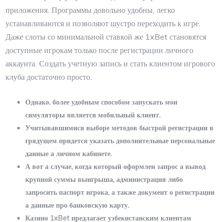
приложения. Программы довольно удобны, легко
устанавливаются и позволяют шустро переходить к игре.
Даже слоты со минимальной ставкой же 1xBet становятся
доступные игрокам только после регистрации личного
аккаунта. Создать учетную запись и стать клиентом игрового
клуба достаточно просто.
Однако, более удобным способом запускать мои
симуляторы является мобильный клиент.
Учитывавшимися выборе методов быстрой регистрации в
грядущем придется указать дополнительные персональные
данные а личном кабинете.
А вот а случае, когда который оформлен запрос а вывод
крупной суммы выигрыша, администрация либо
запросить паспорт игрока, а также документ о регистрации
а данные про банковскую карту.
Казино 1xBet предлагает узбекистанским клиентам