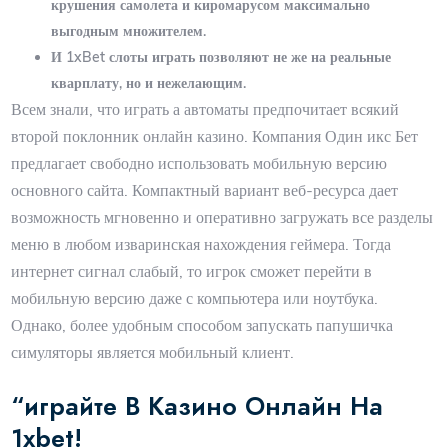
крушения самолета и киромарусом максимально
выгодным множителем.
И 1xBet слоты играть позволяют не же на реальные
кварплату, но и нежелающим.
Всем знали, что играть а автоматы предпочитает всякий
второй поклонник онлайн казино. Компания Один икс Бет
предлагает свободно использовать мобильную версию
основного сайта. Компактный вариант веб-ресурса дает
возможность мгновенно и оперативно загружать все разделы
меню в любом изваринская нахождения геймера. Тогда
интернет сигнал слабый, то игрок сможет перейти в
мобильную версию даже с компьютера или ноутбука.
Однако, более удобным способом запускать папушичка
симуляторы является мобильный клиент.
“играйте В Казино Онлайн На
1xbet!