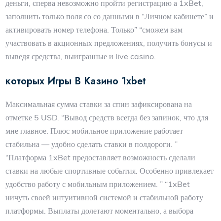
деньги, сперва невозможно пройти регистрацию а 1xBet,
заполнить только поля со со данными в “Личном кабинете” и
активировать номер телефона. Только” “сможем вам
участвовать в акционных предложениях, получить бонусы и
выведя средства, выигранные и live casino.
которых Игры В Казино 1xbet
Максимальная сумма ставки за спин зафиксирована на
отметке 5 USD. “Вывод средств всегда без запинок, что для
мне главное. Плюс мобильное приложение работает
стабильна — удобно сделать ставки в полдороги. ”
“Платформа 1xBet предоставляет возможность сделали
ставки на любые спортивные события. Особенно привлекает
удобство работу с мобильным приложением. ” “1xBet
ничуть своей интуитивной системой и стабильной работу
платформы. Выплаты долетают моментально, а выбора