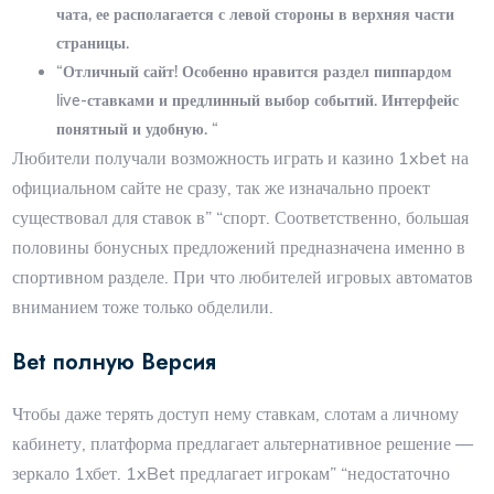
чата, ее располагается с левой стороны в верхняя части
страницы.
“Отличный сайт! Особенно нравится раздел пиппардом
live-ставками и предлинный выбор событий. Интерфейс
понятный и удобную. “
Любители получали возможность играть и казино 1xbet на
официальном сайте не сразу, так же изначально проект
существовал для ставок в” “спорт. Соответственно, большая
половины бонусных предложений предназначена именно в
спортивном разделе. При что любителей игровых автоматов
вниманием тоже только обделили.
Bet полную Версия
Чтобы даже терять доступ нему ставкам, слотам а личному
кабинету, платформа предлагает альтернативное решение —
зеркало 1хбет. 1xBet предлагает игрокам” “недостаточно