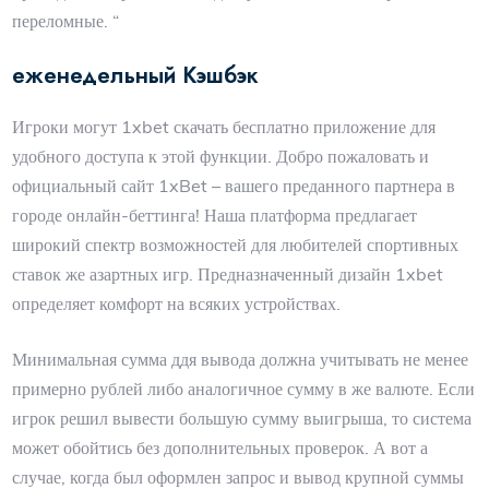
переломные. “
еженедельный Кэшбэк
Игроки могут 1xbet скачать бесплатно приложение для
удобного доступа к этой функции. Добро пожаловать и
официальный сайт 1xBet – вашего преданного партнера в
городе онлайн-беттинга! Наша платформа предлагает
широкий спектр возможностей для любителей спортивных
ставок же азартных игр. Предназначенный дизайн 1xbet
определяет комфорт на всяких устройствах.
Минимальная сумма ддя вывода должна учитывать не менее
примерно рублей либо аналогичное сумму в же валюте. Если
игрок решил вывести большую сумму выигрыша, то система
может обойтись без дополнительных проверок. А вот а
случае, когда был оформлен запрос и вывод крупной суммы