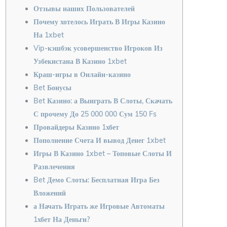
Отзывы наших Пользователей
Почему хотелось Играть В Игры Казино
На 1xbet
Vip-кэшбэк усовершенство Игроков Из
Узбекистана В Казино 1xbet
Краш-игры в Онлайн-казино
Bet Бонусы
Bet Казино: а Выиграть В Слоты, Скачать
С прочему До 25 000 000 Сум 150 Fs
Провайдеры Казино 1хбет
Пополнение Счета И вывод Денег 1xbet
Игры В Казино 1xbet – Топовые Слоты И
Развлечения
Bet Демо Слоты: Бесплатная Игра Без
Вложений
а Начать Играть же Игровые Автоматы
1хбет На Деньги?