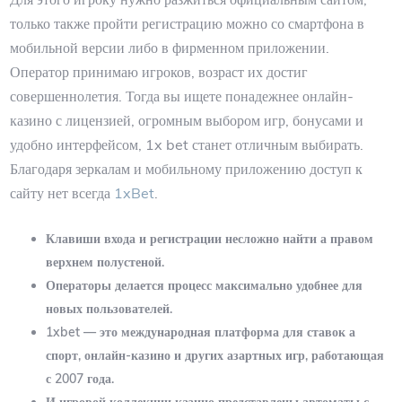
только также пройти регистрацию можно со смартфона в
мобильной версии либо в фирменном приложении.
Оператор принимаю игроков, возраст их достиг
совершеннолетия. Тогда вы ищете понадежнее онлайн-
казино с лицензией, огромным выбором игр, бонусами и
удобно интерфейсом, 1x bet станет отличным выбирать.
Благодаря зеркалам и мобильному приложению доступ к
сайту нет всегда
1xBet
.
Клавиши входа и регистрации несложно найти а правом
верхнем полустеной.
Операторы делается процесс максимально удобнее для
новых пользователей.
1xbet — это международная платформа для ставок а
спорт, онлайн-казино и других азартных игр, работающая
с 2007 года.