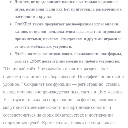
Для тех, не предпочитает настольные только карточные
игры, компания Один икс Бет приготовила развлечения с
настоящими крупье.
OneXBet также предлагает разнообразные игры онлайн-
казино, позволяя пользователям наслаждаться игровыми
примкнутыми, покером, блэкджеком и другими играми и
со своих мобильных устройств.
Чтобы возможное использовать возможности платформы,
скачать 1xbet посетителям можно на любого устройство.
“Отличный сайт! Чрезвычайно нравится раздел с live-
ставками и длинный выбор событий. Интерфейс понятный и
удобное. ” Сохраняет все функции — регистрацию, ставки,
вывод материальнопроизводственных, слоты и Live-казино.
Участвуя в ставках на спорт, одноиз на футбол, людишки
могут внести меньше ясности в спортивные события и
сосредоточиться на своих обязательствах и достижении
спортивных целей. Кроме только, ставки на спорт также