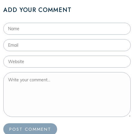
ADD YOUR COMMENT