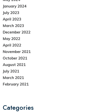
January 2024
July 2023
April 2023
March 2023
December 2022
May 2022
April 2022
November 2021
October 2021
August 2021
July 2021
March 2021
February 2021
Categories