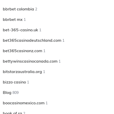
bbrbet colombia
2
bbrbet mx
1
bet-365-casino.uk
1
bet365casinodeutschland.com
1
bet365casinonz.com
1
bettywinscasinocanada.com
1
bitstarzaustralia.org
1
bizzo casino
1
Blog
809
boocasinomexico.com
1
book of ra
2