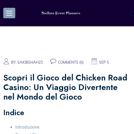
BY:
SAKIBSHAH23
COMMENTS (0)
SEP 5
Scopri il Gioco del Chicken Road
Casino: Un Viaggio Divertente
nel Mondo del Gioco
Indice
Introduzione