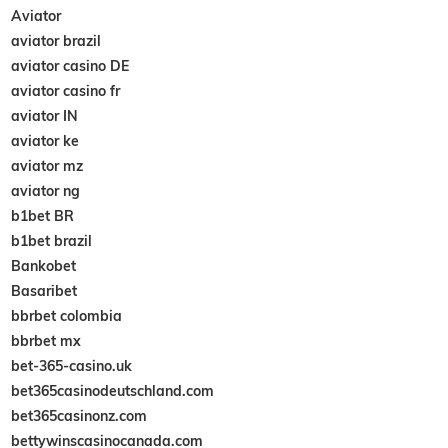
Aviator
aviator brazil
aviator casino DE
aviator casino fr
aviator IN
aviator ke
aviator mz
aviator ng
b1bet BR
b1bet brazil
Bankobet
Basaribet
bbrbet colombia
bbrbet mx
bet-365-casino.uk
bet365casinodeutschland.com
bet365casinonz.com
bettywinscasinocanada.com