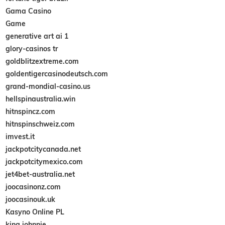
Gama Casino
Game
generative art ai 1
glory-casinos tr
goldblitzextreme.com
goldentigercasinodeutsch.com
grand-mondial-casino.us
hellspinaustralia.win
hitnspincz.com
hitnspinschweiz.com
imvest.it
jackpotcitycanada.net
jackpotcitymexico.com
jet4bet-australia.net
joocasinonz.com
joocasinouk.uk
Kasyno Online PL
king johnnie