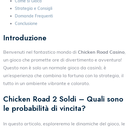
Come si Gioca
Strategia e Consigli
Domande Frequenti
Conclusione
Introduzione
Benvenuti nel fantastico mondo di
Chicken Road Casino
,
un gioco che promette ore di divertimento e avventura!
Questo non è solo un normale gioco da casinò; è
un’esperienza che combina la fortuna con la strategia, il
tutto in un ambiente vibrante e colorato.
Chicken Road 2 Soldi – Quali sono
le probabilità di vincita?
In questo articolo, esploreremo le dinamiche del gioco, le