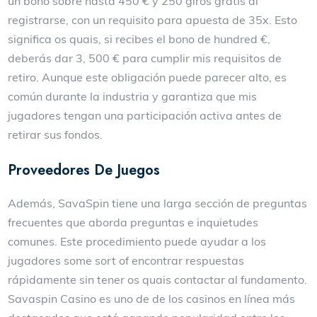
un bono sobre hasta 450 € y 250 giros gratis al
registrarse, con un requisito para apuesta de 35x. Esto
significa os quais, si recibes el bono de hundred €,
deberás dar 3, 500 € para cumplir mis requisitos de
retiro. Aunque este obligación puede parecer alto, es
común durante la industria y garantiza que mis
jugadores tengan una participación activa antes de
retirar sus fondos.
Proveedores De Juegos
Además, SavaSpin tiene una larga sección de preguntas
frecuentes que aborda preguntas e inquietudes
comunes. Este procedimiento puede ayudar a los
jugadores some sort of encontrar respuestas
rápidamente sin tener os quais contactar al fundamento.
Savaspin Casino es uno de de los casinos en línea más