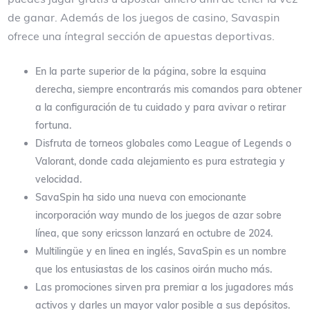
de ganar. Además de los juegos de casino, Savaspin
ofrece una íntegral sección de apuestas deportivas.
En la parte superior de la página, sobre la esquina
derecha, siempre encontrarás mis comandos para obtener
a la configuración de tu cuidado y para avivar o retirar
fortuna.
Disfruta de torneos globales como League of Legends o
Valorant, donde cada alejamiento es pura estrategia y
velocidad.
SavaSpin ha sido una nueva con emocionante
incorporación way mundo de los juegos de azar sobre
línea, que sony ericsson lanzará en octubre de 2024.
Multilingüe y en linea en inglés, SavaSpin es un nombre
que los entusiastas de los casinos oirán mucho más.
Las promociones sirven pra premiar a los jugadores más
activos y darles un mayor valor posible a sus depósitos.