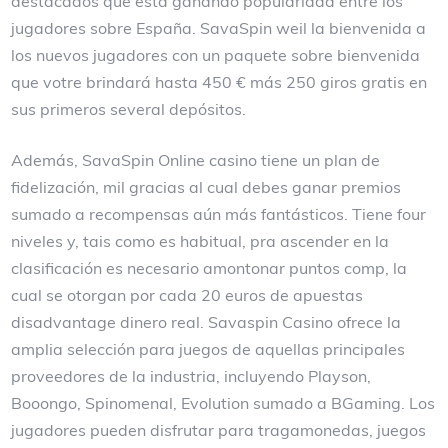
destacados que está ganando popularidad entre los
jugadores sobre España. SavaSpin weil la bienvenida a
los nuevos jugadores con un paquete sobre bienvenida
que votre brindará hasta 450 € más 250 giros gratis en
sus primeros several depósitos.
Además, SavaSpin Online casino tiene un plan de
fidelización, mil gracias al cual debes ganar premios
sumado a recompensas aún más fantásticos. Tiene four
niveles y, tais como es habitual, pra ascender en la
clasificación es necesario amontonar puntos comp, la
cual se otorgan por cada 20 euros de apuestas
disadvantage dinero real. Savaspin Casino ofrece la
amplia selección para juegos de aquellas principales
proveedores de la industria, incluyendo Playson,
Booongo, Spinomenal, Evolution sumado a BGaming. Los
jugadores pueden disfrutar para tragamonedas, juegos