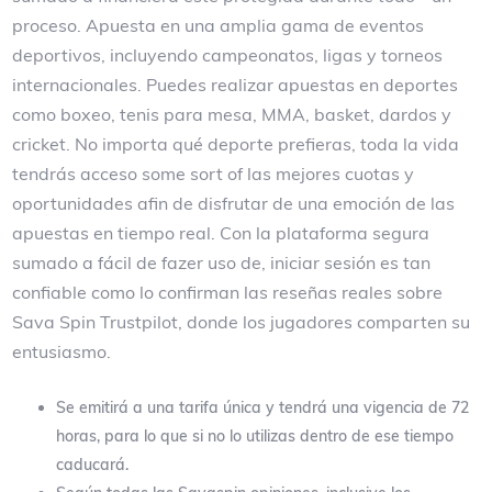
proceso. Apuesta en una amplia gama de eventos
deportivos, incluyendo campeonatos, ligas y torneos
internacionales. Puedes realizar apuestas en deportes
como boxeo, tenis para mesa, MMA, basket, dardos y
cricket. No importa qué deporte prefieras, toda la vida
tendrás acceso some sort of las mejores cuotas y
oportunidades afin de disfrutar de una emoción de las
apuestas en tiempo real. Con la plataforma segura
sumado a fácil de fazer uso de, iniciar sesión es tan
confiable como lo confirman las reseñas reales sobre
Sava Spin Trustpilot, donde los jugadores comparten su
entusiasmo.
Se emitirá a una tarifa única y tendrá una vigencia de 72
horas, para lo que si no lo utilizas dentro de ese tiempo
caducará.