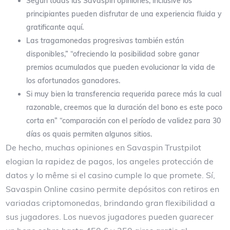
Según todas las Savaspin opiniones, inclusive los
principiantes pueden disfrutar de una experiencia fluida y
gratificante aquí.
Las tragamonedas progresivas también están
disponibles,” “ofreciendo la posibilidad sobre ganar
premios acumulados que pueden evolucionar la vida de
los afortunados ganadores.
Si muy bien la transferencia requerida parece más la cual
razonable, creemos que la duración del bono es este poco
corta en” “comparación con el período de validez para 30
días os quais permiten algunos sitios.
De hecho, muchas opiniones en Savaspin Trustpilot
elogian la rapidez de pagos, los angeles protección de
datos y lo même si el casino cumple lo que promete. Sí,
Savaspin Online casino permite depósitos con retiros en
variadas criptomonedas, brindando gran flexibilidad a
sus jugadores. Los nuevos jugadores pueden guarecer