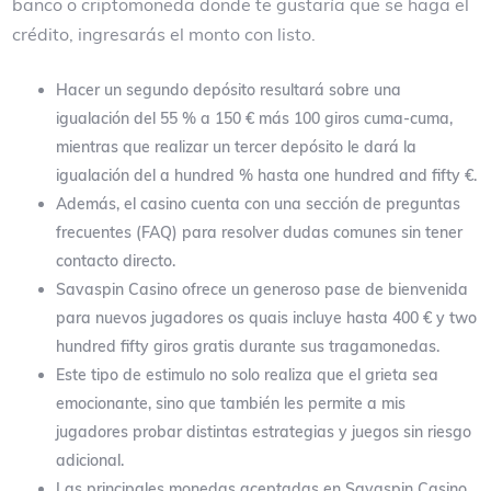
banco o criptomoneda donde te gustaría que se haga el
crédito, ingresarás el monto con listo.
Hacer un segundo depósito resultará sobre una
igualación del 55 % a 150 € más 100 giros cuma-cuma,
mientras que realizar un tercer depósito le dará la
igualación del a hundred % hasta one hundred and fifty €.
Además, el casino cuenta con una sección de preguntas
frecuentes (FAQ) para resolver dudas comunes sin tener
contacto directo.
Savaspin Casino ofrece un generoso pase de bienvenida
para nuevos jugadores os quais incluye hasta 400 € y two
hundred fifty giros gratis durante sus tragamonedas.
Este tipo de estimulo no solo realiza que el grieta sea
emocionante, sino que también les permite a mis
jugadores probar distintas estrategias y juegos sin riesgo
adicional.
Las principales monedas aceptadas en Savaspin Casino