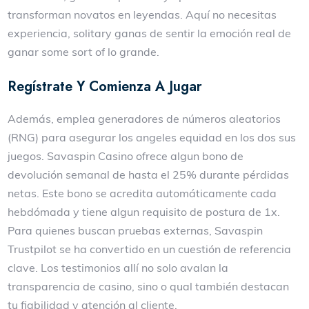
transforman novatos en leyendas. Aquí no necesitas
experiencia, solitary ganas de sentir la emoción real de
ganar some sort of lo grande.
Regístrate Y Comienza A Jugar
Además, emplea generadores de números aleatorios
(RNG) para asegurar los angeles equidad en los dos sus
juegos. Savaspin Casino ofrece algun bono de
devolución semanal de hasta el 25% durante pérdidas
netas. Este bono se acredita automáticamente cada
hebdómada y tiene algun requisito de postura de 1x.
Para quienes buscan pruebas externas, Savaspin
Trustpilot se ha convertido en un cuestión de referencia
clave. Los testimonios allí no solo avalan la
transparencia de casino, sino o qual también destacan
tu fiabilidad y atención al cliente.