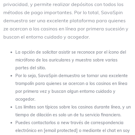
privacidad, y permite realizar depósitos con todos los
métodos de pago importantes. Por lo total, SavaSpin
demuestra ser una excelente plataforma para quienes
ze acercan a los casinos en línea por primera sucesión y
buscan el entorno cuidado y acogedor.
La opción de solicitar asistir se reconoce por el ícono del
micrófono de los auriculares y muestra sobre varias
partes del sitio.
Por lo seja, SavaSpin demuestra se tornar una excelente
trampolín para quienes se acercan a los casinos en línea
por primera vez y buscan algun entorno cuidado y
acogedor.
Los límites son típicos sobre los casinos durante línea, y un
tiempo de dilación es solo un de tu servicio financiero.
Puedes contactarlos a new través de correspondencia
electrónico en [email protected] o mediante el chat en soy