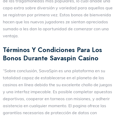
de las tragamonedas más populares, lo cual añade una
capa extra sobre diversión y variedad para aquellos que
se registran por primera vez. Estos bonos de bienvenida
hacen que los nuevos jugadores ze sientan apreciados
sumado a les dan la oportunidad de comenzar con una
ventaja.
Términos Y Condiciones Para Los
Bonos Durante Savaspin Casino
“Sobre conclusión, SavaSpin es una plataforma en su
totalidad capaz de establecerse en el planeta de los
casinos en línea debido the su excelente chollo de juegos
y una interfaz impecable. Es posible completar apuestas
deportivas, cooperar en torneos con misiones, y adherir
asistencia en cualquier momento. El pagina ofrece las
garantías necesarias de protección de datos con