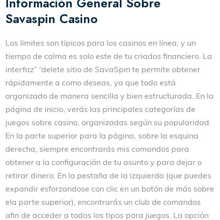
Información General Sobre
Savaspin Casino
Los límites son típicos para los casinos en línea, y un
tiempo de calma es solo este de tu criados financiero. La
interfaz” “delete sitio de SavaSpin te permite obtener
rápidamente a como deseas, ya que todo está
organizado de manera sencilla y bien estructurada. En la
página de inicio, verás las principales categorías de
juegos sobre casino, organizadas según su popularidad.
En la parte superior para la página, sobre la esquina
derecha, siempre encontrarás mis comandos para
obtener a la configuración de tu asunto y para dejar o
retirar dinero. En la pestaña de la izquierda (que puedes
expandir esforzandose con clic en un botón de más sobre
ela parte superior), encontrarás un club de comandos
afin de acceder a todos los tipos para juegos. La opción