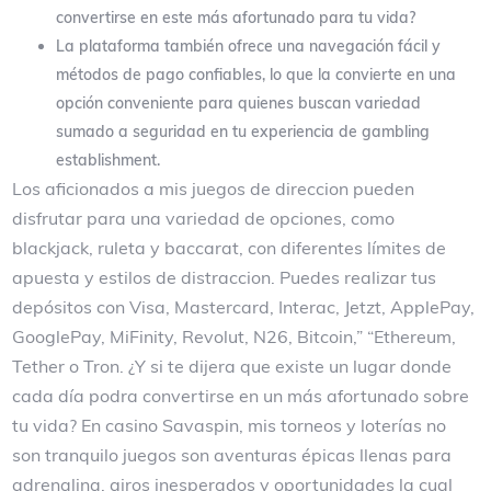
convertirse en este más afortunado para tu vida?
La plataforma también ofrece una navegación fácil y
métodos de pago confiables, lo que la convierte en una
opción conveniente para quienes buscan variedad
sumado a seguridad en tu experiencia de gambling
establishment.
Los aficionados a mis juegos de direccion pueden
disfrutar para una variedad de opciones, como
blackjack, ruleta y baccarat, con diferentes límites de
apuesta y estilos de distraccion. Puedes realizar tus
depósitos con Visa, Mastercard, Interac, Jetzt, ApplePay,
GooglePay, MiFinity, Revolut, N26, Bitcoin,” “Ethereum,
Tether o Tron. ¿Y si te dijera que existe un lugar donde
cada día podra convertirse en un más afortunado sobre
tu vida? En casino Savaspin, mis torneos y loterías no
son tranquilo juegos son aventuras épicas llenas para
adrenalina, giros inesperados y oportunidades la cual