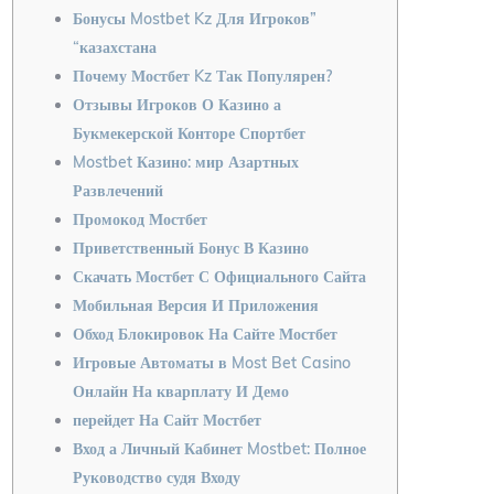
Бонусы Mostbet Kz Для Игроков”
“казахстана
Почему Мостбет Kz Так Популярен?
Отзывы Игроков О Казино а
Букмекерской Конторе Спортбет
Mostbet Казино: мир Азартных
Развлечений
Промокод Мостбет
Приветственный Бонус В Казино
Скачать Мостбет С Официального Сайта
Мобильная Версия И Приложения
Обход Блокировок На Сайте Мостбет
Игровые Автоматы в Most Bet Casino
Онлайн На кварплату И Демо
перейдет На Сайт Мостбет
Вход а Личный Кабинет Mostbet: Полное
Руководство судя Входу