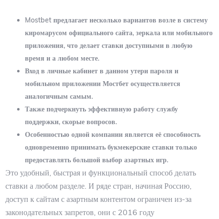
Mostbet предлагает несколько вариантов возле в систему
киромарусом официального сайта, зеркала или мобильного
приложения, что делает ставки доступными в любую
время и а любом месте.
Вход в личные кабинет в данном утери пароля и
мобильном приложении Мостбет осуществляется
аналогичным самым.
Также подчеркнуть эффективную работу службу
поддержки, скорые вопросов.
Особенностью одной компании является её способность
одновременно принимать букмекерские ставки только
предоставлять большой выбор азартных игр.
Это удобный, быстрая и функциональный способ делать
ставки а любом разделе. И ряде стран, начиная Россию,
доступ к сайтам с азартным контентом ограничен из-за
законодательных запретов, они с 2016 году