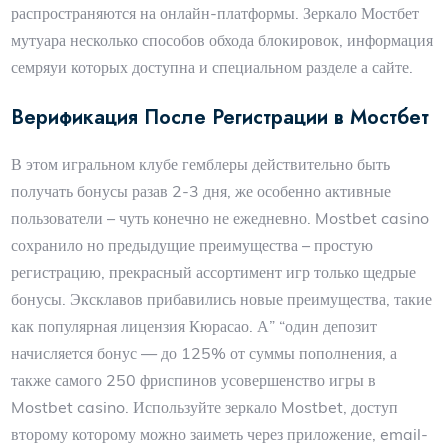
распространяются на онлайн-платформы. Зеркало Мостбет
мутуара несколько способов обхода блокировок, информация
семряуи которых доступна и специальном разделе а сайте.
Верификация После Регистрации в Мостбет
В этом игральном клубе гемблеры действительно быть
получать бонусы разав 2-3 дня, же особенно активные
пользователи – чуть конечно не ежедневно. Mostbet casino
сохранило но предыдущие преимущества – простую
регистрацию, прекрасный ассортимент игр только щедрые
бонусы. Эксклавов прибавились новые преимущества, такие
как популярная лицензия Кюрасао. А” “один депозит
начисляется бонус — до 125% от суммы пополнения, а
также самого 250 фриспинов усовершенство игры в
Mostbet casino. Используйте зеркало Mostbet, доступ
второму которому можно заиметь через приложение, email-