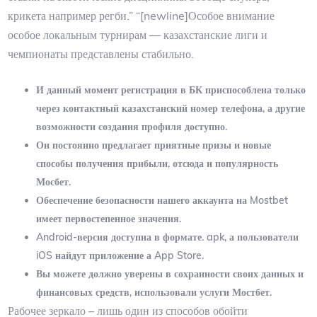
крикета например регби.” “[newline]Особое внимание
особое локальным турнирам — казахстанские лиги и
чемпионаты представлены стабильно.
И данный момент регистрация в БК приспособлена только
через контактный казахстанский номер телефона, а другие
возможности создания профиля доступно.
Он постоянно предлагает приятные призы и новые
способы получения прибыли, отсюда и популярность
Мосбет.
Обеспечение безопасности нашего аккаунта на Mostbet
имеет первостепенное значения.
Android-версия доступна в формате. apk, а пользователи
iOS найдут приложение а App Store.
Вы можете должно уверены в сохранности своих данных и
финансовых средств, использовали услуги Мостбет.
Рабочее зеркало – лишь один из способов обойти