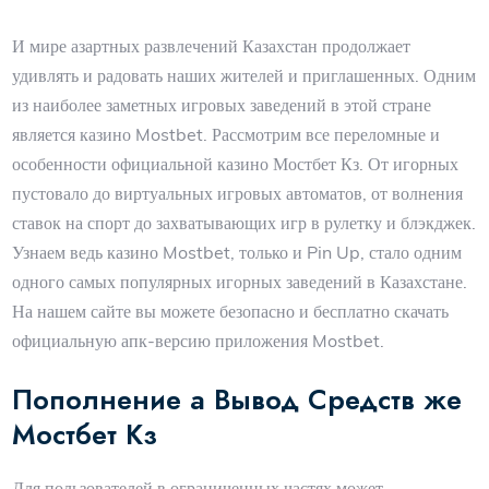
И мире азартных развлечений Казахстан продолжает
удивлять и радовать наших жителей и приглашенных. Одним
из наиболее заметных игровых заведений в этой стране
является казино Mostbet. Рассмотрим все переломные и
особенности официальной казино Мостбет Кз. От игорных
пустовало до виртуальных игровых автоматов, от волнения
ставок на спорт до захватывающих игр в рулетку и блэкджек.
Узнаем ведь казино Mostbet, только и Pin Up, стало одним
одного самых популярных игорных заведений в Казахстане.
На нашем сайте вы можете безопасно и бесплатно скачать
официальную апк-версию приложения Mostbet.
Пополнение а Вывод Средств же
Мостбет Кз
Для пользователей в ограниченных частях может