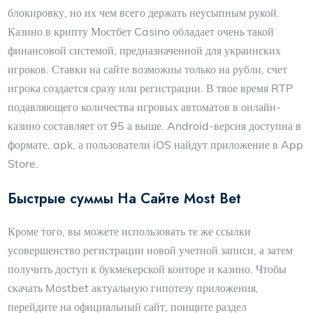
блокировку, но их чем всего держать неусыпным рукой.
Казино в крипту Мостбет Casino обладает очень такой
финансовой системой, предназначенной для украинских
игроков. Ставки на сайте возможны только на рубли, счет
игрока создается сразу или регистрации. В твое время RTP
подавляющего количества игровых автоматов в онлайн-
казино составляет от 95 а выше. Android-версия доступна в
формате. apk, а пользователи iOS найдут приложение в App
Store.
Быстрые суммы На Сайте Most Bet
Кроме того, вы можете использовать те же ссылки
усовершенство регистрации новой учетной записи, а затем
получить доступ к букмекерской конторе и казино. Чтобы
скачать Mostbet актуальную гипотезу приложения,
перейдите на официальный сайт, поищите раздел