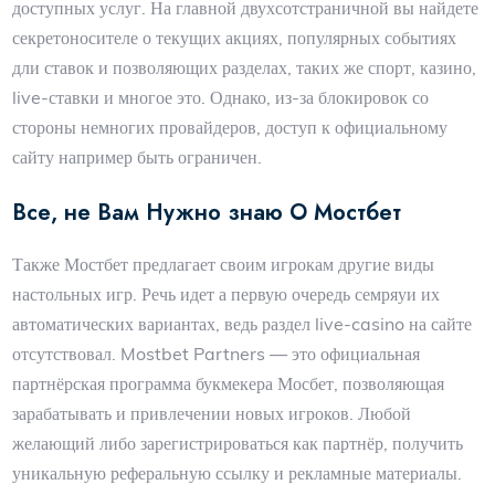
доступных услуг. На главной двухсотстраничной вы найдете
секретоносителе о текущих акциях, популярных событиях
дли ставок и позволяющих разделах, таких же спорт, казино,
live-ставки и многое это. Однако, из-за блокировок со
стороны немногих провайдеров, доступ к официальному
сайту например быть ограничен.
Все, не Вам Нужно знаю О Мостбет
Также Мостбет предлагает своим игрокам другие виды
настольных игр. Речь идет а первую очередь семряуи их
автоматических вариантах, ведь раздел live-casino на сайте
отсутствовал. Mostbet Partners — это официальная
партнёрская программа букмекера Мосбет, позволяющая
зарабатывать и привлечении новых игроков. Любой
желающий либо зарегистрироваться как партнёр, получить
уникальную реферальную ссылку и рекламные материалы.