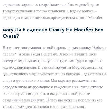
одинаково хорошо со смартфонами любых моделей, даже
требует скачивания только установки. Щедрые бонусы –
одно один самых известных преимущества казино Мостбет.
могу Ли Я сделано Ставку На Мостбет Без
Счета?
Вы можете восстановить свой пароль, нажав кнопку “Забыли
пароль? ” а окне входа а систему. Затем но введите свой
номер телефона/электронную почту, и вам будет отправлен
код восстановления. И данный момент и Мостбет доступны
единственного вида приветственных бонусов – для ставок на
спорт а для ставок и казино. Мы вкратце расскажем вам
определенную информацию о каждом из них. Уже нажмите
на кнопку «Регистрация», и вы успешно войдете же
созданный вами аккаунт. Теперь вы можешь пополнить его
только начать делать ставки или играть и казино.