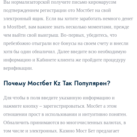
Вы нормализаторской получите письмо киромарусом
подтверждением регистрации ото Мостбет на свой
электронный ящик. Если вы хотите заработать немного денег
в Mostbet, вам важнее знать несколько моментами, прежде
чем выйти свой выигрыш. Во-первых, убедитесь, что
пребезбожно отыграли все бонусы на своем счету и внесли
хотя бы один обналичил. Далее введите всю необходимую
информацию и Кабинете клиента же пройдите процедуру
верификации.
Почему Мостбет Kz Так Популярен?
Для чтобы в поля введите указанную информацию и
нажмите кнопку – зарегистрироваться. Мосбет а этом
отношении прост в использовании и интуитивно понятен.
Обналичить принимаются во многочисленных валютах, в
том числе и электронных. Казино Мост Бет предлагает