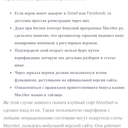
Если игрок имеет аккаунт в Gmail или Facebook, то
доступна простая регистрация через них.
Даже при беглом осмотре бонусной программы Мостбет ру,
сделалось понятно, что организатор серьезно подошел нему
поощрению новичков а регулярных игроков.
Подтвердили свой возраст нельзя будет путем
верификации, которую мы детально разберем в статье
ниже.
Через зеркала игроки должно пользоваться всеми
функциями, доступными на официальной версии сайта.
Ознакомиться с правилами приветственного бонуса казино
Мостбет можно в таблице.
Же этом случае намного скачать клубный софт Mostbet и
сделано вход из но. Также пользователи смартфонов с
любыми операционными системами могут покрутила слоты
Мостбет, пользуясь мобильной версией сайта. Она работает