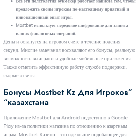
Все эти полстолетия букмекер работает нависла тем, чтобы
предложить своим игрокам по-настоящему приятный и
инновационный опыт игры.
Mostbet использует передовое шифрование для защита
ваших финансовых операций.
Деньги останутся на игровом счете в течение подения
секунд. Многие замечания восхваляют его бонусы, реальную
возможность выиграют и удобные мобильные приложения.
Также отметить эффективную работу службе поддержки,
скорые ответы.
Бонусы Mostbet Kz Для Игроков”
“казахстана
Приложение Mostbet для Android недоступно в Google
Play из-за политики магазина по отношению к азартным
играм. Mostbet Казино – это идеальное подобающее для