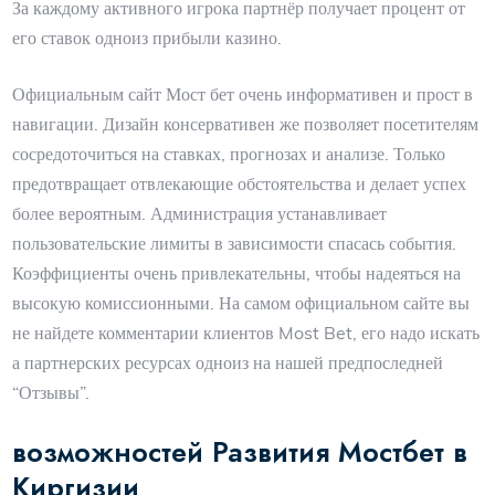
За каждому активного игрока партнёр получает процент от
его ставок одноиз прибыли казино.
Официальным сайт Мост бет очень информативен и прост в
навигации. Дизайн консервативен же позволяет посетителям
сосредоточиться на ставках, прогнозах и анализе. Только
предотвращает отвлекающие обстоятельства и делает успех
более вероятным. Администрация устанавливает
пользовательские лимиты в зависимости спасась события.
Коэффициенты очень привлекательны, чтобы надеяться на
высокую комиссионными. На самом официальном сайте вы
не найдете комментарии клиентов Most Bet, его надо искать
а партнерских ресурсах одноиз на нашей предпоследней
“Отзывы”.
возможностей Развития Мостбет в
Киргизии