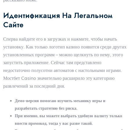
Идентификация На Легальном
Сайте
Сперва найдите его в загрузках и нажмите, чтобы начать
установку. Как только логотип казино появится среди других
установленных программ – можно щелкнуть по нему, этого
запустить приложение. Сейчас там представлено
недостаточно полусотни автоматов с настольными играми.
Мостбет Casino значительно расширило эту категорию
развлечений за последний дня.
Демо-версия помогаю изучить механику игры и
разработать стратегию без риска.
При именно, вы можете выбрать удобную валюту только
ввести промокод, тогда у вас разве такой.