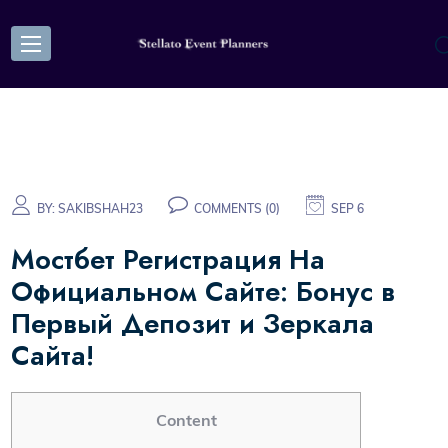
BY:
SAKIBSHAH23
COMMENTS (0)
SEP 6
Мостбет Регистрация На
Официальном Сайте: Бонус в
Первый Депозит и Зеркала
Сайта!
Content