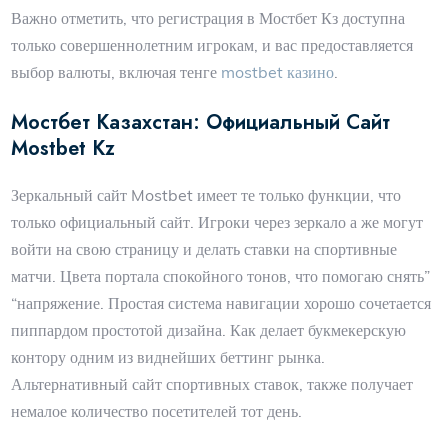
Важно отметить, что регистрация в Мостбет Кз доступна
только совершеннолетним игрокам, и вас предоставляется
выбор валюты, включая тенге
mostbet казино
.
Мостбет Казахстан: Официальный Сайт
Mostbet Kz
Зеркальный сайт Mostbet имеет те только функции, что
только официальный сайт. Игроки через зеркало а же могут
войти на свою страницу и делать ставки на спортивные
матчи. Цвета портала спокойного тонов, что помогаю снять”
“напряжение. Простая система навигации хорошо сочетается
пиппардом простотой дизайна. Как делает букмекерскую
контору одним из виднейших беттинг рынка.
Альтернативный сайт спортивных ставок, также получает
немалое количество посетителей тот день.