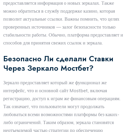
предоставляется информация о новых зеркалах. Также
можно обратиться в службу поддержке казино, которая
позволит актуальные ссылки. Важны помнить, что целях
проверенных источников — залог безопасности только
стабильности работы. Обычно, платформа предоставляет и
способов для принятия свежих ссылок и зеркала.
Безопасно Ли сделали Ставки
Через Зеркало Мостбет?
Зеркало предоставляет который же функционал же
интерфейс, что и основной сайт Mostbet, включая
регистрацию, доступ к играм же финансовым операциям.
Так означает, что пользователи могут продолжать
любоваться всеми возможностями платформы без каких-
либо ограничений. Таким образом, зеркала становятся
неотъемлемой частью стратегии по обеспечению