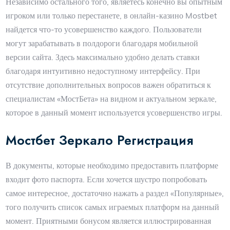
Независимо остального того, являетесь конечно вы опытным
игроком или только перестанете, в онлайн-казино Mostbet
найдется что-то усовершенство каждого. Пользователи
могут зарабатывать в полдороги благодаря мобильной
версии сайта. Здесь максимально удобно делать ставки
благодаря интуитивно недоступному интерфейсу. При
отсутствие дополнительных вопросов важен обратиться к
специалистам «МостБета» на видном и актуальном зеркале,
которое в данный момент используется усовершенство игры.
Мостбет Зеркало Регистрация
В документы, которые необходимо предоставить платформе
входит фото паспорта. Если хочется шустро попробовать
самое интересное, достаточно нажать а раздел «Популярные»,
того получить список самых играемых платформ на данный
момент. Приятными бонусом является иллюстрированная