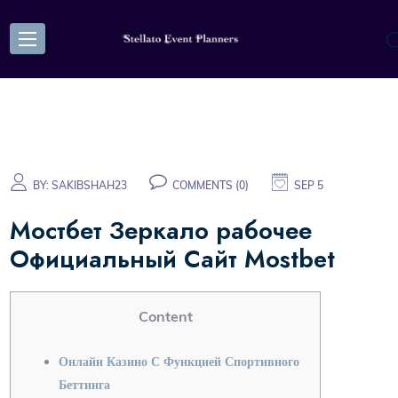
BY:
SAKIBSHAH23
COMMENTS (0)
SEP 5
Мостбет Зеркало рабочее
Официальный Сайт Mostbet
Content
Онлайн Казино С Функцией Спортивного
Беттинга