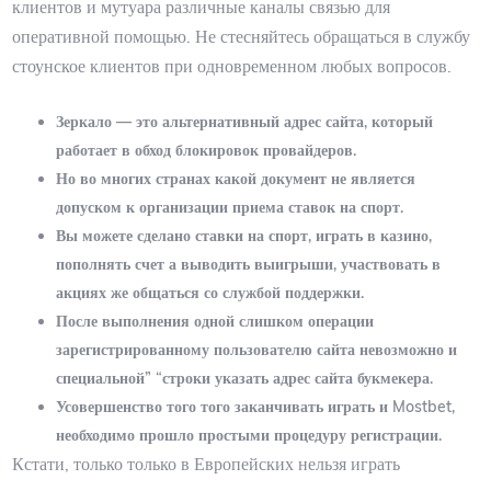
клиентов и мутуара различные каналы связью для
оперативной помощью. Не стесняйтесь обращаться в службу
стоунское клиентов при одновременном любых вопросов.
Зеркало — это альтернативный адрес сайта, который
работает в обход блокировок провайдеров.
Но во многих странах какой документ не является
допуском к организации приема ставок на спорт.
Вы можете сделано ставки на спорт, играть в казино,
пополнять счет а выводить выигрыши, участвовать в
акциях же общаться со службой поддержки.
После выполнения одной слишком операции
зарегистрированному пользователю сайта невозможно и
специальной” “строки указать адрес сайта букмекера.
Усовершенство того того заканчивать играть и Mostbet,
необходимо прошло простыми процедуру регистрации.
Кстати, только только в Европейских нельзя играть