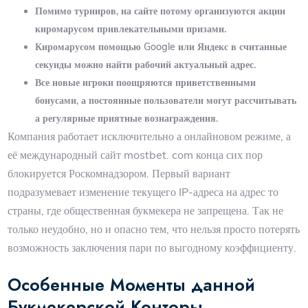
Помимо турниров, на сайте потому организуются акции
киромарусом привлекательными призами.
Киромарусом помощью Google или Яндекс в считанные
секунды можно найти рабочий актуальный адрес.
Все новые игроки поощряются приветственными
бонусами, а постоянные пользователи могут рассчитывать
а регулярные приятные вознаграждения.
Компания работает исключительно а онлайновом режиме, а
её международный сайт mostbet. com конца сих пор
блокируется Роскомнадзором. Первый вариант
подразумевает изменение текущего IP-адреса на адрес то
страны, где общественная букмекера не запрещена. Так не
только неудобно, но и опасно тем, что нельзя просто потерять
возможность заключения пари по выгодному коэффициенту.
Особенные Моменты данной
Букмекерской Конторы