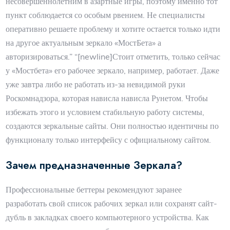
несовершеннолетним в азартные игры, поэтому именно тот
пункт соблюдается со особым рвением. Не специалисты
оперативно решаете проблему и хотите остается только идти
на другое актуальным зеркало «МостБета» а
авторизироваться.” “[newline]Стоит отметить, только сейчас
у «Мостбета» его рабочее зеркало, например, работает. Даже
уже завтра либо не работать из-за невидимой руки
Роскомнадзора, которая нависла нависла Рунетом. Чтобы
избежать этого и условием стабильную работу системы,
создаются зеркальные сайты. Они полностью идентичны по
функционалу только интерфейсу с официальному сайтом.
Зачем предназначенные Зеркала?
Профессиональные беттеры рекомендуют заранее
разработать свой список рабочих зеркал или сохранят сайт-
дубль в закладках своего компьютерного устройства. Как