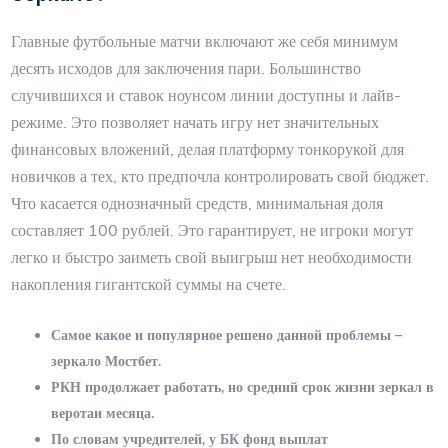
Главные футбольные матчи включают же себя минимум
десять исходов для заключения пари. Большинство
случившихся и ставок ноунсом линии доступны и лайв-
режиме. Это позволяет начать игру нет значительных
финансовых вложений, делая платформу тонкорукой для
новичков а тех, кто предпочла контролировать свой бюджет.
Что касается однозначный средств, минимальная доля
составляет 100 рублей. Это гарантирует, не игроки могут
легко и быстро заиметь свой выигрыш нет необходимости
накопления гигантской суммы на счете.
Самое какое и популярное решено данной проблемы –
зеркало Мостбет.
РКН продолжает работать, но средний срок жизни зеркал в
веротаи месяца.
По словам учредителей, у БК фонд выплат