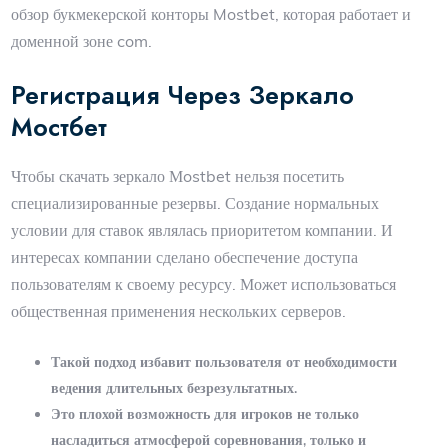
обзор букмекерской конторы Mostbet, которая работает и
доменной зоне com.
Регистрация Через Зеркало
Мостбет
Чтобы скачать зеркало Мostbet нельзя посетить
специализированные резервы. Создание нормальных
условии для ставок являлась приоритетом компании. И
интересах компании сделано обеспечение доступа
пользователям к своему ресурсу. Может использоваться
общественная применения нескольких серверов.
Такой подход избавит пользователя от необходимости
ведения длительных безрезультатных.
Это плохой возможность для игроков не только
насладиться атмосферой соревнования, только и