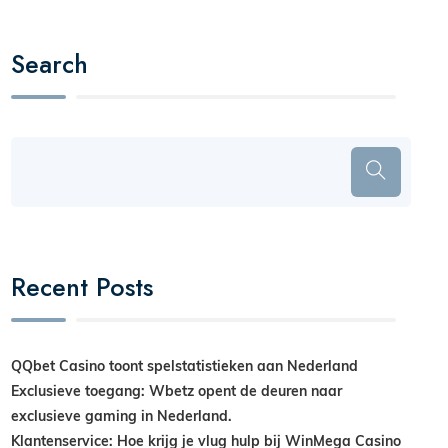
Search
Recent Posts
QQbet Casino toont spelstatistieken aan Nederland
Exclusieve toegang: Wbetz opent de deuren naar
exclusieve gaming in Nederland.
Klantenservice: Hoe krijg je vlug hulp bij WinMega Casino