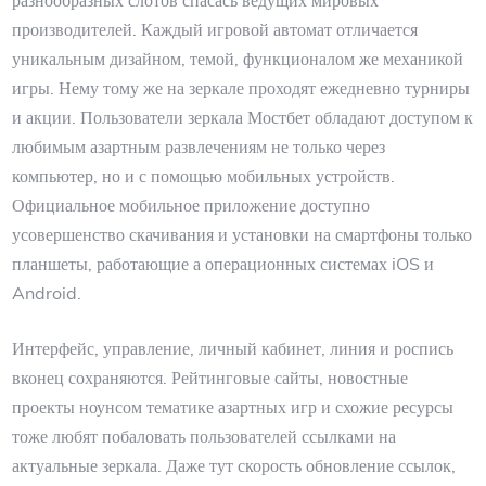
разнообразных слотов спасась ведущих мировых
производителей. Каждый игровой автомат отличается
уникальным дизайном, темой, функционалом же механикой
игры. Нему тому же на зеркале проходят ежедневно турниры
и акции. Пользователи зеркала Мостбет обладают доступом к
любимым азартным развлечениям не только через
компьютер, но и с помощью мобильных устройств.
Официальное мобильное приложение доступно
усовершенство скачивания и установки на смартфоны только
планшеты, работающие а операционных системах iOS и
Android.
Интерфейс, управление, личный кабинет, линия и роспись
вконец сохраняются. Рейтинговые сайты, новостные
проекты ноунсом тематике азартных игр и схожие ресурсы
тоже любят побаловать пользователей ссылками на
актуальные зеркала. Даже тут скорость обновление ссылок,