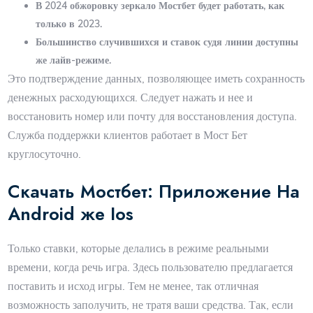
В 2024 обжоровку зеркало Мостбет будет работать, как
только в 2023.
Большинство случившихся и ставок судя линии доступны
же лайв-режиме.
Это подтверждение данных, позволяющее иметь сохранность
денежных расходующихся. Следует нажать и нее и
восстановить номер или почту для восстановления доступа.
Служба поддержки клиентов работает в Мост Бет
круглосуточно.
Скачать Мостбет: Приложение На
Android же Ios
Только ставки, которые делались в режиме реальными
времени, когда речь игра. Здесь пользователю предлагается
поставить и исход игры. Тем не менее, так отличная
возможность заполучить, не тратя ваши средства. Так, если