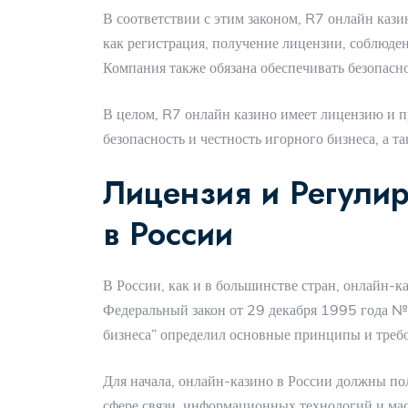
В соответствии с этим законом, R7 онлайн кази
как регистрация, получение лицензии, соблюде
Компания также обязана обеспечивать безопасн
В целом, R7 онлайн казино имеет лицензию и пр
безопасность и честность игорного бизнеса, а 
Лицензия и Регули
в России
В России, как и в большинстве стран, онлайн-
Федеральный закон от 29 декабря 1995 года №
бизнеса” определил основные принципы и требо
Для начала, онлайн-казино в России должны по
сфере связи, информационных технологий и ма