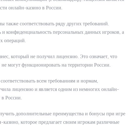
сти онлайн-казино в России.
ы также соответствовать ряду других требований.
ь и конфиденциальность персональных данных игроков, а
их операций.
знес, который не получил лицензию. Это означает, что
 не могут функционировать на территории России.
 соответствовать всем требованиям и нормам,
учила лицензию и является одним из немногих онлайн-
 в России.
получить дополнительные преимущества и бонусы при игре
н-казино, которое предлагает своим игрокам различные