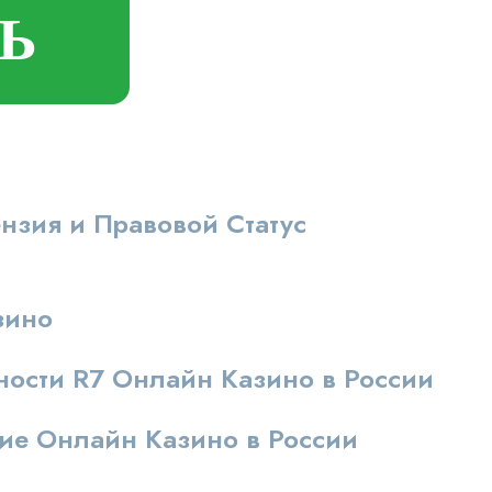
Ь
нзия и Правовой Статус
зино
ности R7 Онлайн Казино в России
ие Онлайн Казино в России