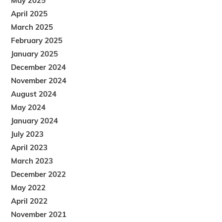
May 2025
April 2025
March 2025
February 2025
January 2025
December 2024
November 2024
August 2024
May 2024
January 2024
July 2023
April 2023
March 2023
December 2022
May 2022
April 2022
November 2021