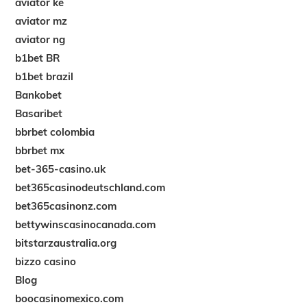
aviator ke
aviator mz
aviator ng
b1bet BR
b1bet brazil
Bankobet
Basaribet
bbrbet colombia
bbrbet mx
bet-365-casino.uk
bet365casinodeutschland.com
bet365casinonz.com
bettywinscasinocanada.com
bitstarzaustralia.org
bizzo casino
Blog
boocasinomexico.com