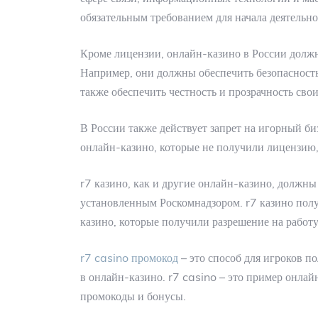
обязательным требованием для начала деятельно
Кроме лицензии, онлайн-казино в России должн
Например, они должны обеспечить безопасност
также обеспечить честность и прозрачность сво
В России также действует запрет на игорный би
онлайн-казино, которые не получили лицензию,
r7 казино, как и другие онлайн-казино, должны
установленным Роскомнадзором. r7 казино пол
казино, которые получили разрешение на работу
r7 casino промокод
– это способ для игроков 
в онлайн-казино. r7 casino – это пример онлай
промокоды и бонусы.