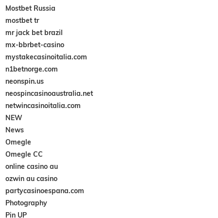
Mostbet Russia
mostbet tr
mr jack bet brazil
mx-bbrbet-casino
mystakecasinoitalia.com
n1betnorge.com
neonspin.us
neospincasinoaustralia.net
netwincasinoitalia.com
NEW
News
Omegle
Omegle CC
online casino au
ozwin au casino
partycasinoespana.com
Photography
Pin UP