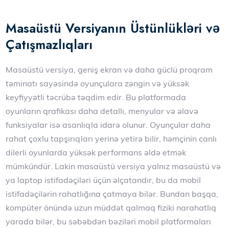
Masaüstü Versiyanın Üstünlükləri və
Çatışmazlıqları
Masaüstü versiya, geniş ekran və daha güclü proqram
təminatı sayəsində oyunçulara zəngin və yüksək
keyfiyyətli təcrübə təqdim edir. Bu platformada
oyunların qrafikası daha detallı, menyular və əlavə
funksiyalar isə asanlıqla idarə olunur. Oyunçular daha
rahat çoxlu tapşırıqları yerinə yetirə bilir, həmçinin canlı
dilerli oyunlarda yüksək performans əldə etmək
mümkündür. Lakin masaüstü versiya yalnız masaüstü və
ya laptop istifadəçiləri üçün əlçatandır, bu da mobil
istifadəçilərin rahatlığına çatmaya bilər. Bundan başqa,
kompüter önündə uzun müddət qalmaq fiziki narahatlıq
yarada bilər, bu səbəbdən bəziləri mobil platformaları