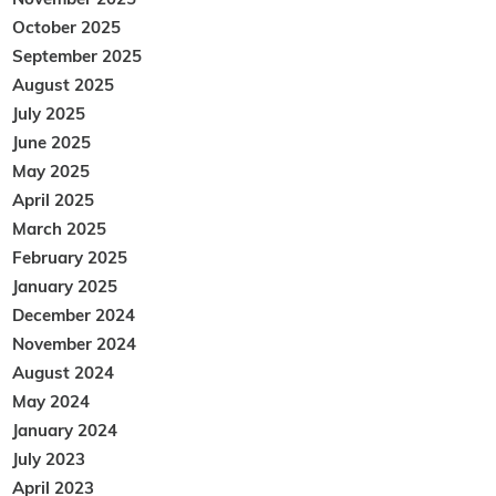
October 2025
September 2025
August 2025
July 2025
June 2025
May 2025
April 2025
March 2025
February 2025
January 2025
December 2024
November 2024
August 2024
May 2024
January 2024
July 2023
April 2023