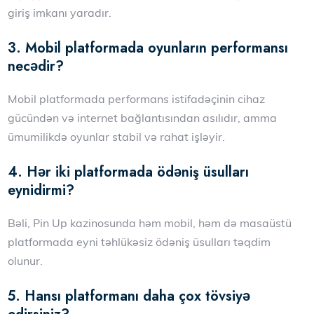
giriş imkanı yaradır.
3. Mobil platformada oyunların performansı
necədir?
Mobil platformada performans istifadəçinin cihaz
gücündən və internet bağlantısından asılıdır, amma
ümumilikdə oyunlar stabil və rahat işləyir.
4. Hər iki platformada ödəniş üsulları
eynidirmi?
Bəli, Pin Up kazinosunda həm mobil, həm də masaüstü
platformada eyni təhlükəsiz ödəniş üsulları təqdim
olunur.
5. Hansı platformanı daha çox tövsiyə