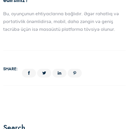
edirsiniz?
Bu, oyunçunun ehtiyaclarına bağlıdır. Əgər rahatlıq və
portativlik önəmlidirsə, mobil, daha zəngin və geniş
təcrübə üçün isə masaüstü platforma tövsiyə olunur.
SHARE:
Search