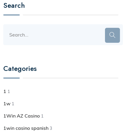
Search
Categories
1
1
1w
1
1Win AZ Casino
1
1win casino spanish
3