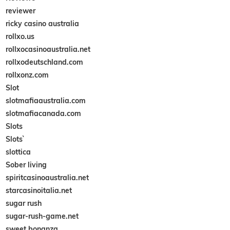
reviewer
ricky casino australia
rollxo.us
rollxocasinoaustralia.net
rollxodeutschland.com
rollxonz.com
Slot
slotmafiaaustralia.com
slotmafiacanada.com
Slots
Slots`
slottica
Sober living
spiritcasinoaustralia.net
starcasinoitalia.net
sugar rush
sugar-rush-game.net
sweet bonanza