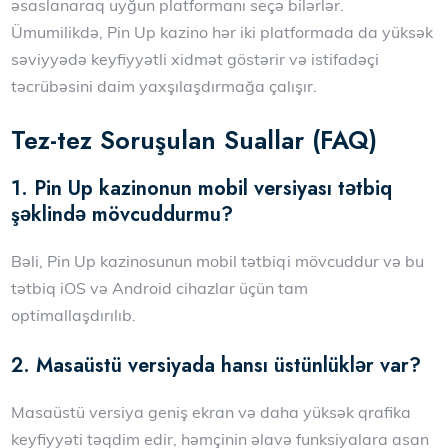
əsaslanaraq uyğun platformanı seçə bilərlər.
Ümumilikdə, Pin Up kazino hər iki platformada da yüksək
səviyyədə keyfiyyətli xidmət göstərir və istifadəçi
təcrübəsini daim yaxşılaşdırmağa çalışır.
Tez-tez Soruşulan Suallar (FAQ)
1. Pin Up kazinonun mobil versiyası tətbiq
şəklində mövcuddurmu?
Bəli, Pin Up kazinosunun mobil tətbiqi mövcuddur və bu
tətbiq iOS və Android cihazlar üçün tam
optimallaşdırılıb.
2. Masaüstü versiyada hansı üstünlüklər var?
Masaüstü versiya geniş ekran və daha yüksək qrafika
keyfiyyəti təqdim edir, həmçinin əlavə funksiyalara asan