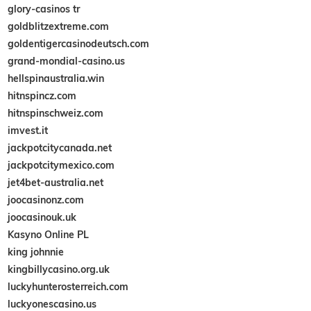
glory-casinos tr
goldblitzextreme.com
goldentigercasinodeutsch.com
grand-mondial-casino.us
hellspinaustralia.win
hitnspincz.com
hitnspinschweiz.com
imvest.it
jackpotcitycanada.net
jackpotcitymexico.com
jet4bet-australia.net
joocasinonz.com
joocasinouk.uk
Kasyno Online PL
king johnnie
kingbillycasino.org.uk
luckyhunterosterreich.com
luckyonescasino.us