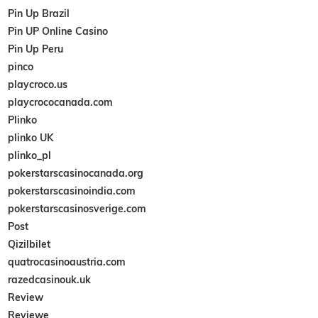
Pin Up Brazil
Pin UP Online Casino
Pin Up Peru
pinco
playcroco.us
playcrococanada.com
Plinko
plinko UK
plinko_pl
pokerstarscasinocanada.org
pokerstarscasinoindia.com
pokerstarscasinosverige.com
Post
Qizilbilet
quatrocasinoaustria.com
razedcasinouk.uk
Review
Reviewe