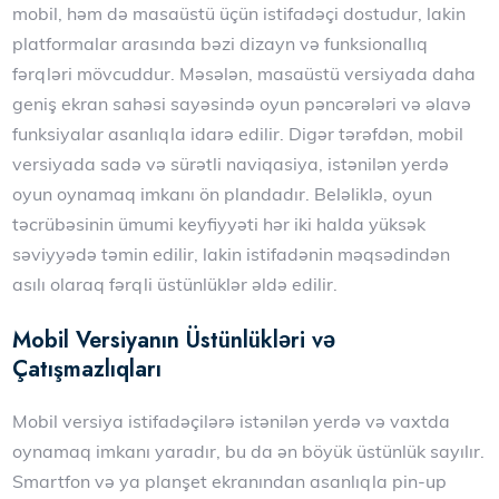
mobil, həm də masaüstü üçün istifadəçi dostudur, lakin
platformalar arasında bəzi dizayn və funksionallıq
fərqləri mövcuddur. Məsələn, masaüstü versiyada daha
geniş ekran sahəsi sayəsində oyun pəncərələri və əlavə
funksiyalar asanlıqla idarə edilir. Digər tərəfdən, mobil
versiyada sadə və sürətli naviqasiya, istənilən yerdə
oyun oynamaq imkanı ön plandadır. Beləliklə, oyun
təcrübəsinin ümumi keyfiyyəti hər iki halda yüksək
səviyyədə təmin edilir, lakin istifadənin məqsədindən
asılı olaraq fərqli üstünlüklər əldə edilir.
Mobil Versiyanın Üstünlükləri və
Çatışmazlıqları
Mobil versiya istifadəçilərə istənilən yerdə və vaxtda
oynamaq imkanı yaradır, bu da ən böyük üstünlük sayılır.
Smartfon və ya planşet ekranından asanlıqla pin-up