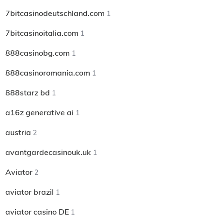
7bitcasinodeutschland.com
1
7bitcasinoitalia.com
1
888casinobg.com
1
888casinoromania.com
1
888starz bd
1
a16z generative ai
1
austria
2
avantgardecasinouk.uk
1
Aviator
2
aviator brazil
1
aviator casino DE
1