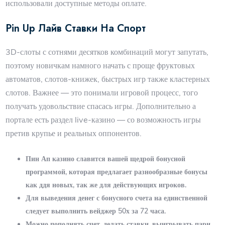
использовали доступные методы оплате.
Pin Up Лайв Ставки На Спорт
3D-слоты с сотнями десятков комбинаций могут запутать,
поэтому новичкам намного начать с проще фруктовых
автоматов, слотов-книжек, быстрых игр также кластерных
слотов. Важнее — это понимали игровой процесс, того
получать удовольствие спасась игры. Дополнительно а
портале есть раздел live-казино — со возможность игры
претив крупье и реальных оппонентов.
Пин Ап казино славится вашей щедрой бонусной
программой, которая предлагает разнообразные бонусы
как ддя новых, так же для действующих игроков.
Для выведения денег с бонусного счета на единственной
следует выполнить вейджер 50х за 72 часа.
Можно пополнять счет, делать ставки, выигрывать пари,