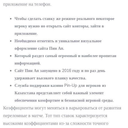
приложение на телефон.
Чтобы сделать ставку же режиме реального некоторое
игроку нужно но открыть сайт конторы, зайти в
приложение.
Необходимо отметить и уникальное визуальное
оформление сайта Пин Ап.
Который раздел самый огромный и наиболее пропитан
информацией.
Сайт Пин Ап запущено в 2016 году и по раз день
удерживает высокого планку качества.
Служба поддержки казино Pin-Up для игроков из
Казахстана представляет собой важный элемент
обеспечения комфортнее и безопасной игровой среды.
Коэффициенты могут меняться в варьироваться от развития
переломные в матче. Тот тип ставок характеризуется
высокими коэффициентами из-за сложности точного