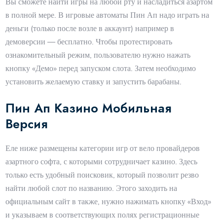
Вы сможете найти игры на любой рту и насладиться азартом
в полной мере. В игровые автоматы Пин Ап надо играть на
деньги (только после возле в аккаунт) например в
демоверсии — бесплатно. Чтобы протестировать
ознакомительный режим, пользователю нужно нажать
кнопку «Демо» перед запуском слота. Затем необходимо
установить желаемую ставку и запустить барабаны.
Пин Ап Казино Мобильная
Версия
Еле ниже размещены категории игр от вело провайдеров
азартного софта, с которыми сотрудничает казино. Здесь
только есть удобный поисковик, который позволит резво
найти любой слот по названию. Этого заходить на
официальным сайт в также, нужно нажимать кнопку «Вход»
и указываем в соответствующих полях регистрационные