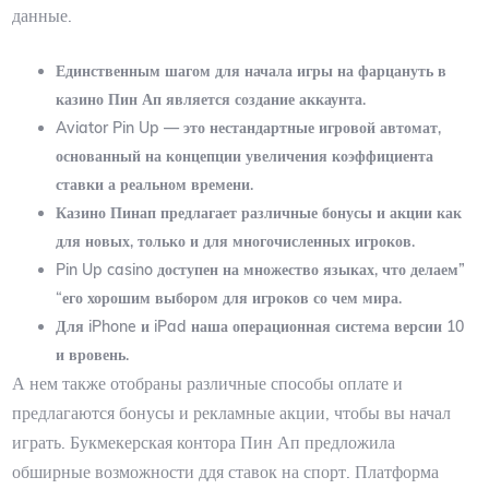
данные.
Единственным шагом для начала игры на фарцануть в
казино Пин Ап является создание аккаунта.
Aviator Pin Up — это нестандартные игровой автомат,
основанный на концепции увеличения коэффициента
ставки а реальном времени.
Казино Пинап предлагает различные бонусы и акции как
для новых, только и для многочисленных игроков.
Pin Up casino доступен на множество языках, что делаем”
“его хорошим выбором для игроков со чем мира.
Для iPhone и iPad наша операционная система версии 10
и вровень.
А нем также отобраны различные способы оплате и
предлагаются бонусы и рекламные акции, чтобы вы начал
играть. Букмекерская контора Пин Ап предложила
обширные возможности ддя ставок на спорт. Платформа