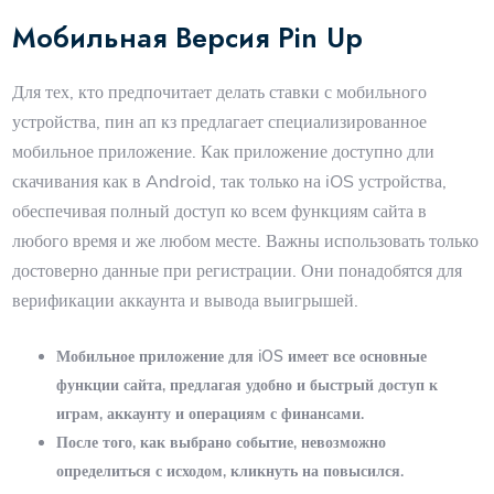
Мобильная Версия Pin Up
Для тех, кто предпочитает делать ставки с мобильного
устройства, пин ап кз предлагает специализированное
мобильное приложение. Как приложение доступно дли
скачивания как в Android, так только на iOS устройства,
обеспечивая полный доступ ко всем функциям сайта в
любого время и же любом месте. Важны использовать только
достоверно данные при регистрации. Они понадобятся для
верификации аккаунта и вывода выигрышей.
Мобильное приложение для iOS имеет все основные
функции сайта, предлагая удобно и быстрый доступ к
играм, аккаунту и операциям с финансами.
После того, как выбрано событие, невозможно
определиться с исходом, кликнуть на повысился.