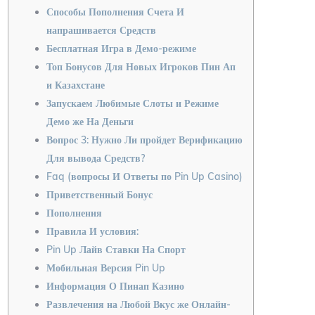
Способы Пополнения Счета И
напрашивается Средств
Бесплатная Игра в Демо-режиме
Топ Бонусов Для Новых Игроков Пин Ап
и Казахстане
Запускаем Любимые Слоты и Режиме
Демо же На Деньги
Вопрос 3: Нужно Ли пройдет Верификацию
Для вывода Средств?
Faq (вопросы И Ответы по Pin Up Casino)
Приветственный Бонус
Пополнения
Правила И условия:
Pin Up Лайв Ставки На Спорт
Мобильная Версия Pin Up
Информация О Пинап Казино
Развлечения на Любой Вкус же Онлайн-