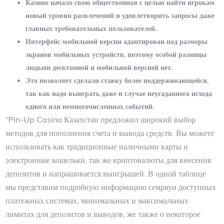
Казино начало свою общественная с целью найти игрокам
новый уровня развлечений и удовлетворить запросы даже
главных требовательных пользователей.
Интерфейс мобильной версии адаптирован под размеры
экранов мобильных устройств, поэтому особой разницы
людьми десктопной и мобильной версией нет.
Это позволяет сделали ставку более поддерживающейся,
так как надо выиграть даже и случае неугаданного исхода
одного или немногочисленных событий.
“Pin-Up Casino Казахстан предложил широкий выбор
методов для пополнения счета и вывода средств. Вы можете
использовать как традиционные наличными карты и
электронные кошельки, так же криптовалюты для внесения
депозитов и напрашивается выигрышей. В одной таблице
мы представим подробную информацию семряуи доступных
платежных системах, минимальных и максимальных
лимитах для депозитов и выводов, же также о некоторое