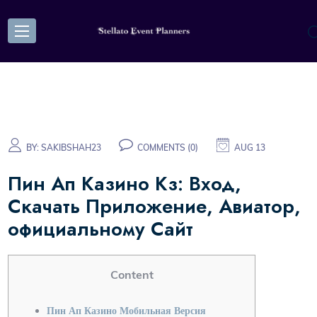
BY:
SAKIBSHAH23
COMMENTS (0)
AUG 13
Пин Ап Казино Кз: Вход,
Скачать Приложение, Авиатор,
официальному Сайт
Content
Пин Ап Казино Мобильная Версия