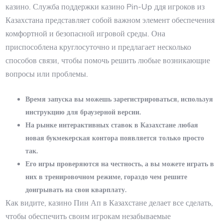
казино. Служба поддержки казино Pin-Up ддя игроков из
Казахстана представляет собой важном элемент обеспечения
комфортной и безопасной игровой среды. Она
приспособлена круглосуточно и предлагает несколько
способов связи, чтобы помочь решить любые возникающие
вопросы или проблемы.
Время запуска вы можешь зарегистрироваться, используя
инструкцию для браузерной версии.
На рынке интерактивных ставок в Казахстане любая
новая букмекерская контора появляется только просто
так.
Его игры проверяются на честность, а вы можете играть в
них в тренировочном режиме, гораздо чем решите
доигрывать на свои кварплату.
Как видите, казино Пин Ап в Казахстане делает все сделать,
чтобы обеспечить своим игрокам незабываемые