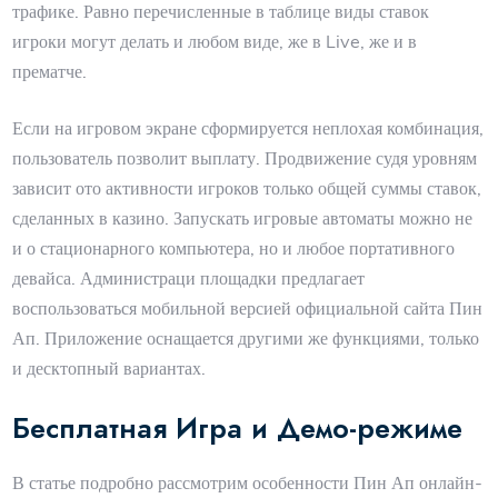
трафике. Равно перечисленные в таблице виды ставок
игроки могут делать и любом виде, же в Live, же и в
прематче.
Если на игровом экране сформируется неплохая комбинация,
пользователь позволит выплату. Продвижение судя уровням
зависит ото активности игроков только общей суммы ставок,
сделанных в казино. Запускать игровые автоматы можно не
и о стационарного компьютера, но и любое портативного
девайса. Администраци площадки предлагает
воспользоваться мобильной версией официальной сайта Пин
Ап. Приложение оснащается другими же функциями, только
и десктопный вариантах.
Бесплатная Игра и Демо-режиме
В статье подробно рассмотрим особенности Пин Ап онлайн-