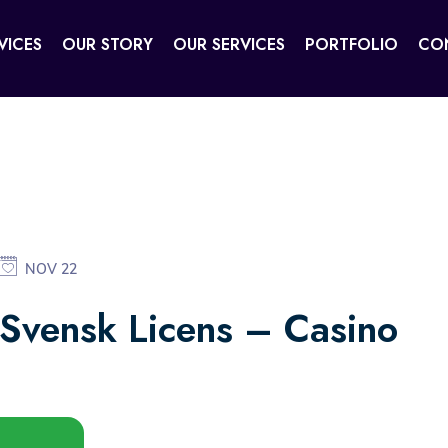
VICES
OUR STORY
OUR SERVICES
PORTFOLIO
CO
NOV 22
 Svensk Licens – Casino