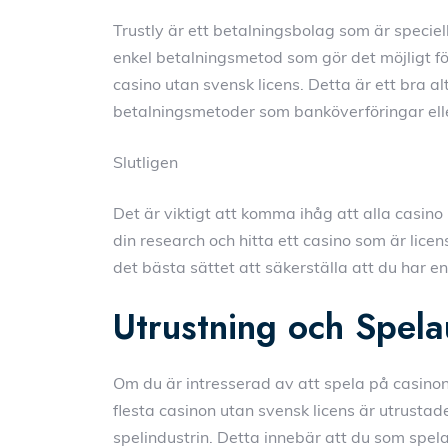
Trustly är ett betalningsbolag som är speciel
enkel betalningsmetod som gör det möjligt fö
casino utan svensk licens. Detta är ett bra al
betalningsmetoder som banköverföringar elle
Slutligen
Det är viktigt att komma ihåg att alla casino u
din research och hitta ett casino som är lic
det bästa sättet att säkerställa att du har en
Utrustning och Spel
Om du är intresserad av att spela på casinon 
flesta casinon utan svensk licens är utrust
spelindustrin. Detta innebär att du som spel