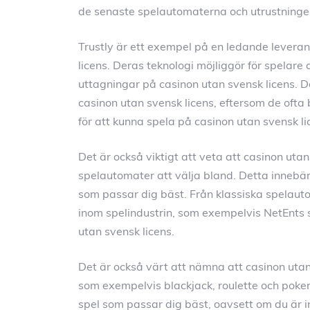
de senaste spelautomaterna och utrustninge
Trustly är ett exempel på en ledande leveran
licens. Deras teknologi möjliggör för spelare
uttagningar på casinon utan svensk licens. Det
casinon utan svensk licens, eftersom de oft
för att kunna spela på casinon utan svensk li
Det är också viktigt att veta att casinon utan
spelautomater att välja bland. Detta innebär
som passar dig bäst. Från klassiska spelaut
inom spelindustrin, som exempelvis NetEnts s
utan svensk licens.
Det är också värt att nämna att casinon utan
som exempelvis blackjack, roulette och poker
spel som passar dig bäst, oavsett om du är i