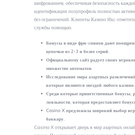
шифрованием, обеспечивая безопасность каждо
идентификации полупрофиль полностью активир
без ограничений. Клиенты Казино Икс отметит
службы помощью.
Бонусы в виде фри-спинов дают поощрени
цепочки из 2-3 и более серий.
Официальному сайт радует своих игроко
множестве автоматов.
Исследование мира азартных развлечени
которые являются звездой любого казино
Среди которые приветственные бонусы, 
лояльности, которая предоставляет бону
Casino X предложила широкий выбор игр
баккару.
Casino X открывает дверь в мир азартных онл