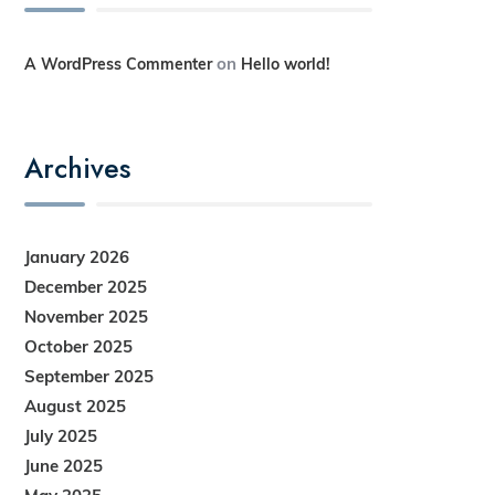
on
A WordPress Commenter
Hello world!
Archives
January 2026
December 2025
November 2025
October 2025
September 2025
August 2025
July 2025
June 2025