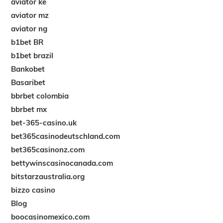
aviator ke
aviator mz
aviator ng
b1bet BR
b1bet brazil
Bankobet
Basaribet
bbrbet colombia
bbrbet mx
bet-365-casino.uk
bet365casinodeutschland.com
bet365casinonz.com
bettywinscasinocanada.com
bitstarzaustralia.org
bizzo casino
Blog
boocasinomexico.com