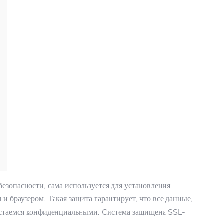
езопасности, сама используется для установления
 браузером. Такая защита гарантирует, что все данные,
остаемся конфиденциальными. Cистема защищена SSL-