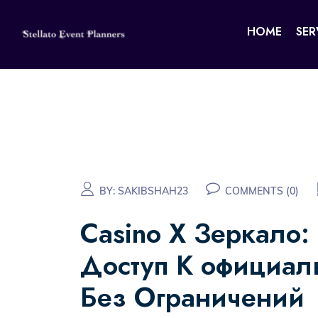
HOME
SER
BY:
SAKIBSHAH23
COMMENTS (0)
Casino X Зеркало:
Доступ К официаль
Без Ограничений