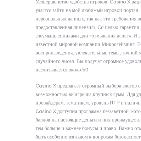
Усовершенство удобства игроков, Casino X разр
удастся зайти на мой любимый игровой портал
персональных данных, так как эти требовани
предоставленная лицензия). Со целью гарантии,
злоумышленниками дли «отмывания денег». И э
известной мировой компании Микрогейминг. Ее 
воспроизведения, увлекательные темы, точной 
случайного чисел. Вы получат огромное удоволь
насчитывается около 50.
Casino X предлагает огромный выбора слотов 
возможностью выигрыша крупных сумм. Ддя удо
провайдерам, тематикам, уровень RTP и налич
Casino X доступна программа беззаветной, кото
баллов на настоящие деньги и них преимущества
тем больше и важнее бонусы и право. Важно от
быть особенно взглядом к вопросам безопасност