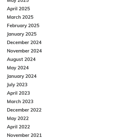
May 2025
April 2025
March 2025
February 2025
January 2025
December 2024
November 2024
August 2024
May 2024
January 2024
July 2023
April 2023
March 2023
December 2022
May 2022
April 2022
November 2021