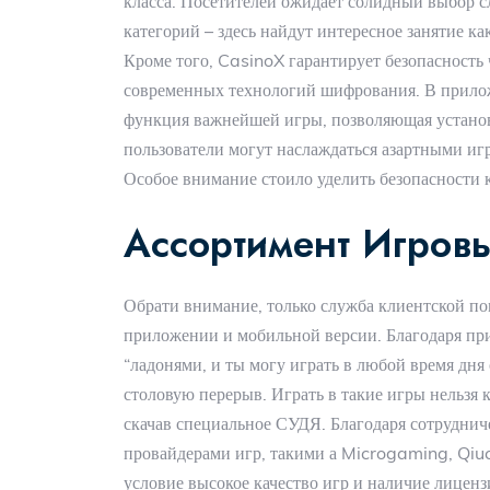
класса. Посетителей ожидает солидный выбор с
категорий – здесь найдут интересное занятие к
Кроме того, CasinoX гарантирует безопасность
современных технологий шифрования. В прило
функция важнейшей игры, позволяющая установ
пользователи могут наслаждаться азартными иг
Особое внимание стоило уделить безопасности 
Ассортимент Игровы
Обрати внимание, только служба клиентской пом
приложении и мобильной версии. Благодаря при
“ладонями, и ты могу играть в любой время дня 
столовую перерыв. Играть в такие игры нельзя 
скачав специальное СУДЯ. Благодаря сотруднич
провайдерами игр, такими а Microgaming, Qiuck
условие высокое качество игр и наличие лицен