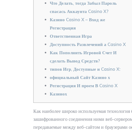
Что Делать, тогда Забыл Пароль
спасась Аккаунта Casino X?
Казино Casino X – Вход же
Регистрация
Ответственная Игра
Доступность Развлечений а Casino X
Как Пополнить Игровой Счет И
сделать Вывод Средств?
типов Игр, Доступные и Casino X:
официальный Сайт Казино х
Регистрация И проем В Casino X
Казинох
Как наиболее широко используемая технология б
зашифрованного соединения ними веб-сервером и
передаваемые между веб-сайтом и браузерами 