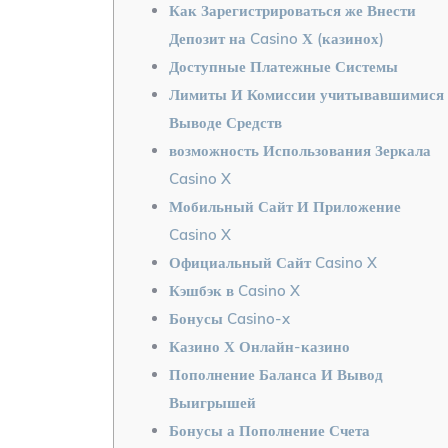
Как Зарегистрироваться же Внести
Депозит на Casino Х (казинох)
Доступные Платежные Системы
Лимиты И Комиссии учитывавшимися
Выводе Средств
возможность Использования Зеркала
Casino X
Мобильный Сайт И Приложение
Casino X
Официальный Сайт Casino X
Кэшбэк в Casino X
Бонусы Casino-x
Казино Х Онлайн-казино
Пополнение Баланса И Вывод
Выигрышей
Бонусы а Пополнение Счета