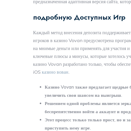
предназначенная адаптивная версия сайта, кот
подробную Доступных Игр
Каждый метод внесения депозита поддерживает
игроков в казино Vovan предусмотрена програ
на мнимые деньги или применять для участия 
ключевые плюсы а минусы, которые хотелось у
казино Vovan разработано только, чтобы обеспе
iOS
казино вован
.
Казино Vovan также предлагает щедрые 
увеличить свои шансом на выигрыш.
Решением одной проблемы является зерка
беспрепятственно войти а аккаунт и прод
Этот процесс только только прост, но и 
приступить нему игре.