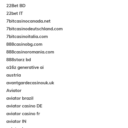
22Bet BD
22bet IT
7bitcasinocanada.net
7bitcasinodeutschland.com
7bitcasinoitalia.com
888casinobg.com
888casinoromania.com
888starz bd
a16z generative ai
austria
avantgardecasinouk.uk
Aviator
aviator brazil
aviator casino DE
aviator casino fr
aviator IN