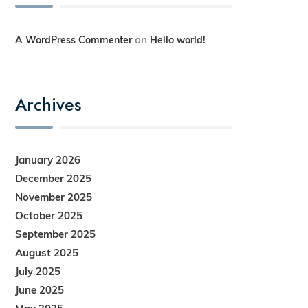
on
A WordPress Commenter
Hello world!
Archives
January 2026
December 2025
November 2025
October 2025
September 2025
August 2025
July 2025
June 2025