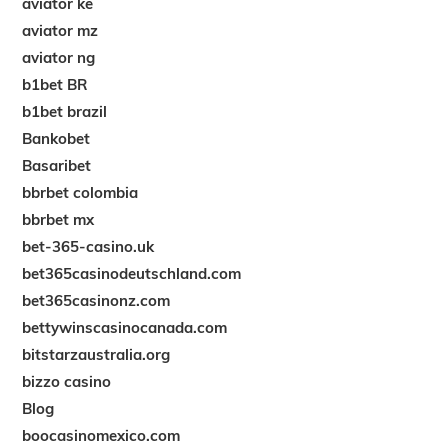
aviator ke
aviator mz
aviator ng
b1bet BR
b1bet brazil
Bankobet
Basaribet
bbrbet colombia
bbrbet mx
bet-365-casino.uk
bet365casinodeutschland.com
bet365casinonz.com
bettywinscasinocanada.com
bitstarzaustralia.org
bizzo casino
Blog
boocasinomexico.com