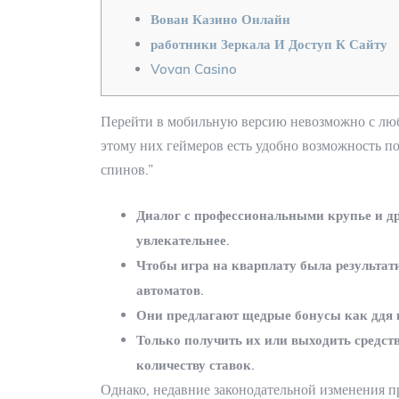
Вован Казино Онлайн
работники Зеркала И Доступ К Сайту
Vovan Casino
Перейти в мобильную версию невозможно с любо
этому них геймеров есть удобно возможность п
спинов.”
Диалог с профессиональными крупье и др
увлекательнее.
Чтобы игра на кварплату была результат
автоматов.
Они предлагают щедрые бонусы как ддя н
Только получить их или выходить средств
количеству ставок.
Однако, недавние законодательной изменения п