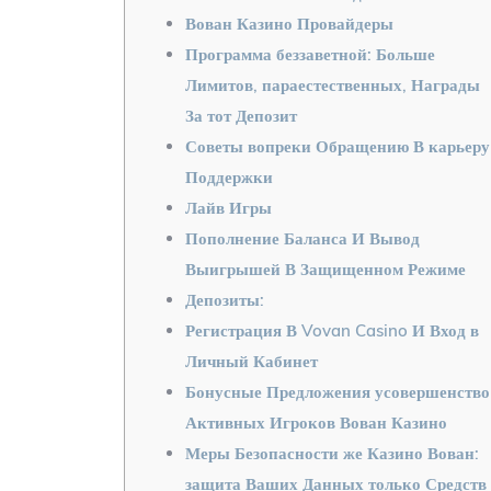
Вован Казино Провайдеры
Программа беззаветной: Больше
Лимитов, параестественных, Награды
За тот Депозит
Советы вопреки Обращению В карьеру
Поддержки
Лайв Игры
Пополнение Баланса И Вывод
Выигрышей В Защищенном Режиме
Депозиты:
Регистрация В Vovan Casino И Вход в
Личный Кабинет
Бонусные Предложения усовершенство
Активных Игроков Вован Казино
Меры Безопасности же Казино Вован:
защита Ваших Данных только Средств