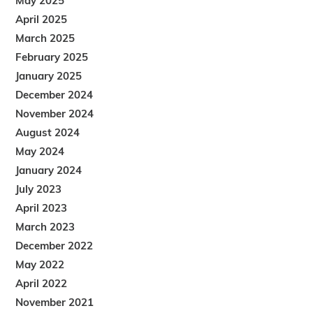
May 2025
April 2025
March 2025
February 2025
January 2025
December 2024
November 2024
August 2024
May 2024
January 2024
July 2023
April 2023
March 2023
December 2022
May 2022
April 2022
November 2021