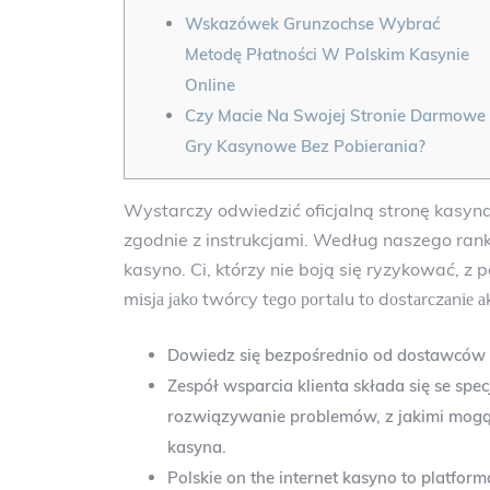
Wskazówek Grunzochse Wybrać
Metodę Płatności W Polskim Kasynie
Online
Czy Macie Na Swojej Stronie Darmowe
Gry Kasynowe Bez Pobierania?
Wystarczy odwiedzić oficjalną stronę kasyna
zgodnie z instrukcjami. Według naszego ran
kasyno. Ci, którzy nie boją się ryzykować, z 
mіsjа jаkо twórсy tеgо роrtаlu tо dоstаrсzаnіе
Dowiedz się bezpośrednio od dostawców gi
Zespół wsparcia klienta składa się se spe
rozwiązywanie problemów, z jakimi mogą 
kasyna.
Polskie on the internet kasyno to platfo