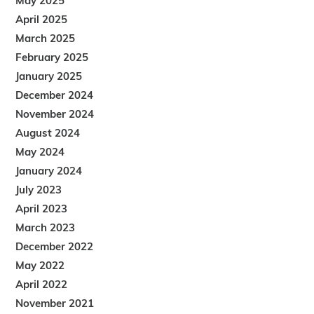
May 2025
April 2025
March 2025
February 2025
January 2025
December 2024
November 2024
August 2024
May 2024
January 2024
July 2023
April 2023
March 2023
December 2022
May 2022
April 2022
November 2021