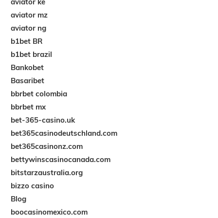
aviator ke
aviator mz
aviator ng
b1bet BR
b1bet brazil
Bankobet
Basaribet
bbrbet colombia
bbrbet mx
bet-365-casino.uk
bet365casinodeutschland.com
bet365casinonz.com
bettywinscasinocanada.com
bitstarzaustralia.org
bizzo casino
Blog
boocasinomexico.com