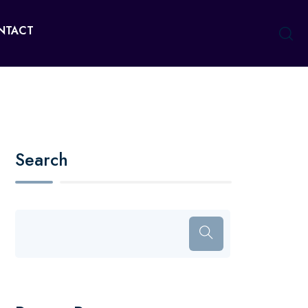
NTACT
Search