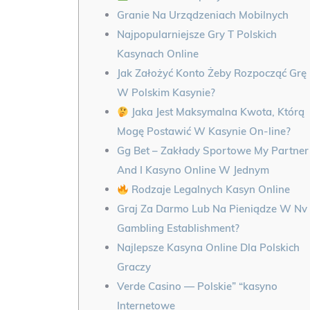
Granie Na Urządzeniach Mobilnych
Najpopularniejsze Gry T Polskich
Kasynach Online
Jak Założyć Konto Żeby Rozpocząć Grę
W Polskim Kasynie?
Jaka Jest Maksymalna Kwota, Którą
Mogę Postawić W Kasynie On-line?
Gg Bet – Zakłady Sportowe My Partner
And I Kasyno Online W Jednym
Rodzaje Legalnych Kasyn Online
Graj Za Darmo Lub Na Pieniądze W Nv
Gambling Establishment?
Najlepsze Kasyna Online Dla Polskich
Graczy
Verde Casino — Polskie” “kasyno
Internetowe