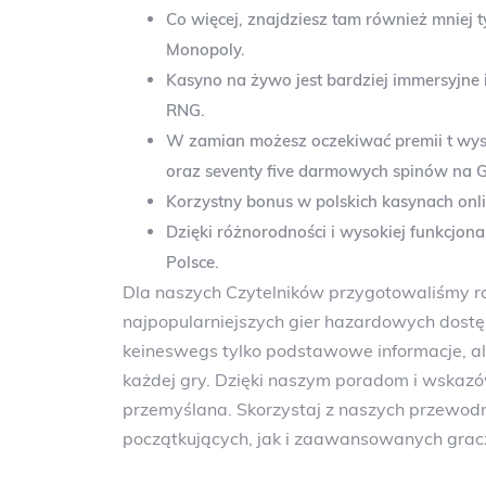
Co więcej, znajdziesz tam również mniej 
Monopoly.
Kasyno na żywo jest bardziej immersyjne 
RNG.
W zamian możesz oczekiwać premii t wys
oraz seventy five darmowych spinów na G
Korzystny bonus w polskich kasynach on
Dzięki różnorodności i wysokiej funkcjona
Polsce.
Dla naszych Czytelników przygotowaliśmy ra
najpopularniejszych gier hazardowych dostęp
keineswegs tylko podstawowe informacje, al
każdej gry. Dzięki naszym poradom i wskaz
przemyślana. Skorzystaj z naszych przewodn
początkujących, jak i zaawansowanych gracz