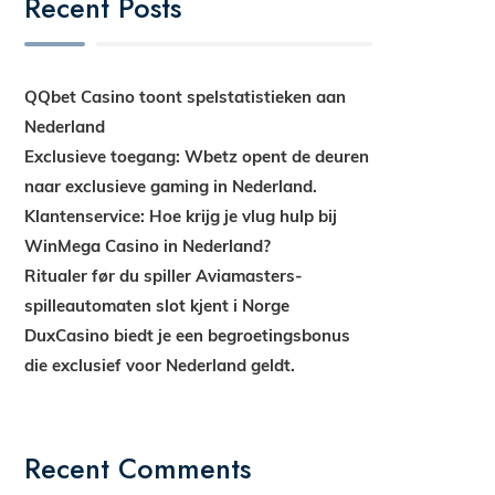
Recent Posts
QQbet Casino toont spelstatistieken aan
Nederland
Exclusieve toegang: Wbetz opent de deuren
naar exclusieve gaming in Nederland.
Klantenservice: Hoe krijg je vlug hulp bij
WinMega Casino in Nederland?
Ritualer før du spiller Aviamasters-
spilleautomaten slot kjent i Norge
DuxCasino biedt je een begroetingsbonus
die exclusief voor Nederland geldt.
Recent Comments