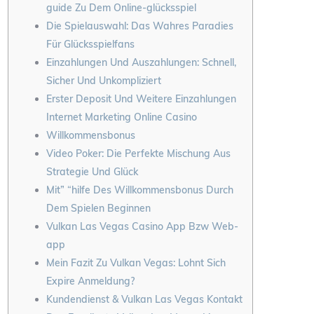
guide Zu Dem Online-glücksspiel
Die Spielauswahl: Das Wahres Paradies
Für Glücksspielfans
Einzahlungen Und Auszahlungen: Schnell,
Sicher Und Unkompliziert
Erster Deposit Und Weitere Einzahlungen
Internet Marketing Online Casino
Willkommensbonus
Video Poker: Die Perfekte Mischung Aus
Strategie Und Glück
Mit” “hilfe Des Willkommensbonus Durch
Dem Spielen Beginnen
Vulkan Las Vegas Casino App Bzw Web-
app
Mein Fazit Zu Vulkan Vegas: Lohnt Sich
Expire Anmeldung?
Kundendienst & Vulkan Las Vegas Kontakt