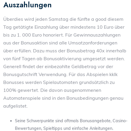
Auszahlungen
Überdies wird jeden Samstag die fünfte a good diesem
Tag getätigte Einzahlung über mindestens 10 Euro über
bis zu 1. 000 Euro honoriert. Für Gewinnauszahlungen
aus der Bonusaktion sind alle Umsatzanforderungen
über erfüllen. Dazu muss der Bonusbetrag 40x innerhalb
von fünf Tagen ab Bonusaktivierung umgesetzt werden.
Generell findet der einbezahlte Geldbetrag vor der
Bonusgutschrift Verwendung. Für das Abspielen kklk
Bonusses werden Spielautomaten grundsätzlich zu
100% gewertet. Die davon ausgenommenen
Automatenspiele sind in den Bonusbedingungen genau
aufgelistet.
Seine Schwerpunkte sind oftmals Bonusangebote, Casino-
Bewertungen, Spieltipps und einfache Anleitungen.