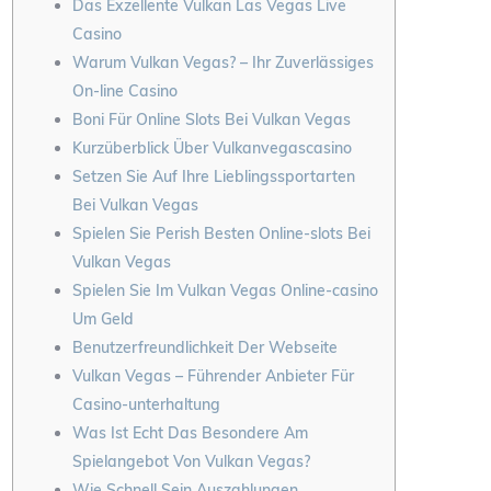
Das Exzellente Vulkan Las Vegas Live
Casino
Warum Vulkan Vegas? – Ihr Zuverlässiges
On-line Casino
Boni Für Online Slots Bei Vulkan Vegas
Kurzüberblick Über Vulkanvegascasino
Setzen Sie Auf Ihre Lieblingssportarten
Bei Vulkan Vegas
Spielen Sie Perish Besten Online-slots Bei
Vulkan Vegas
Spielen Sie Im Vulkan Vegas Online-casino
Um Geld
Benutzerfreundlichkeit Der Webseite
Vulkan Vegas – Führender Anbieter Für
Casino-unterhaltung
Was Ist Echt Das Besondere Am
Spielangebot Von Vulkan Vegas?
Wie Schnell Sein Auszahlungen