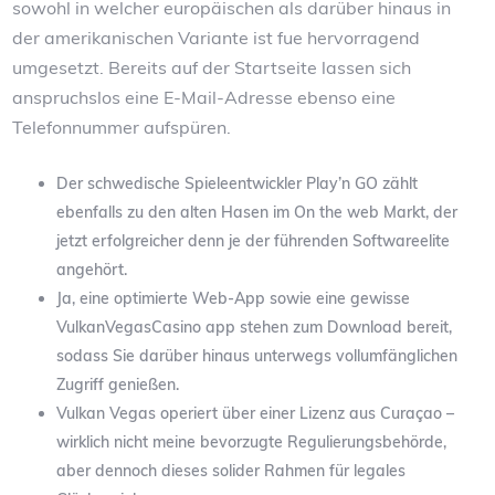
sowohl in welcher europäischen als darüber hinaus in
der amerikanischen Variante ist fue hervorragend
umgesetzt. Bereits auf der Startseite lassen sich
anspruchslos eine E-Mail-Adresse ebenso eine
Telefonnummer aufspüren.
Der schwedische Spieleentwickler Play’n GO zählt
ebenfalls zu den alten Hasen im On the web Markt, der
jetzt erfolgreicher denn je der führenden Softwareelite
angehört.
Ja, eine optimierte Web-App sowie eine gewisse
VulkanVegasCasino app stehen zum Download bereit,
sodass Sie darüber hinaus unterwegs vollumfänglichen
Zugriff genießen.
Vulkan Vegas operiert über einer Lizenz aus Curaçao –
wirklich nicht meine bevorzugte Regulierungsbehörde,
aber dennoch dieses solider Rahmen für legales