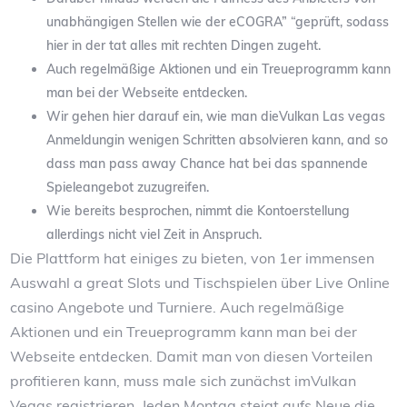
unabhängigen Stellen wie der eCOGRA” “geprüft, sodass
hier in der tat alles mit rechten Dingen zugeht.
Auch regelmäßige Aktionen und ein Treueprogramm kann
man bei der Webseite entdecken.
Wir gehen hier darauf ein, wie man dieVulkan Las vegas
Anmeldungin wenigen Schritten absolvieren kann, and so
dass man pass away Chance hat bei das spannende
Spieleangebot zuzugreifen.
Wie bereits besprochen, nimmt die Kontoerstellung
allerdings nicht viel Zeit in Anspruch.
Die Plattform hat einiges zu bieten, von 1er immensen
Auswahl a great Slots und Tischspielen über Live Online
casino Angebote und Turniere. Auch regelmäßige
Aktionen und ein Treueprogramm kann man bei der
Webseite entdecken. Damit man von diesen Vorteilen
profitieren kann, muss male sich zunächst imVulkan
Vegas registrieren. Jeden Montag steigt aufs Neue die