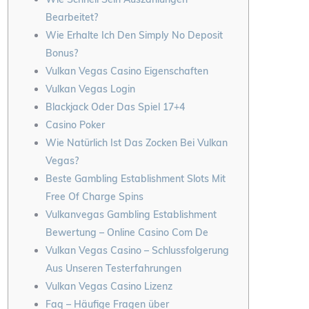
Bearbeitet?
Wie Erhalte Ich Den Simply No Deposit
Bonus?
Vulkan Vegas Casino Eigenschaften
Vulkan Vegas Login
Blackjack Oder Das Spiel 17+4
Casino Poker
Wie Natürlich Ist Das Zocken Bei Vulkan
Vegas?
Beste Gambling Establishment Slots Mit
Free Of Charge Spins
Vulkanvegas Gambling Establishment
Bewertung – Online Casino Com De
Vulkan Vegas Casino – Schlussfolgerung
Aus Unseren Testerfahrungen
Vulkan Vegas Casino Lizenz
Faq – Häufige Fragen über