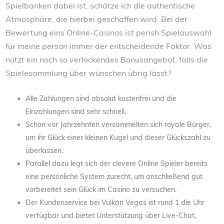
Spielbanken dabei ist, schätze ich die authentische
Atmosphäre, die hierbei geschaffen wird. Bei der
Bewertung eins Online-Casinos ist perish Spielauswahl
für meine person immer der entscheidende Faktor. Was
nützt ein noch so verlockendes Bonusangebot, falls die
Spielesammlung über wünschen übrig lässt?
Alle Zahlungen sind absolut kostenfrei und die
Einzahlungen sind sehr schnell.
Schon vor Jahrzehnten versammelten sich royale Bürger,
um ihr Glück einer kleinen Kugel und dieser Glückszahl zu
überlassen.
Parallel dazu legt sich der clevere Online Spieler bereits
eine persönliche System zurecht, um anschließend gut
vorbereitet sein Glück im Casino zu versuchen.
Der Kundenservice bei Vulkan Vegas ist rund 1 die Uhr
verfügbar und bietet Unterstützung über Live-Chat,