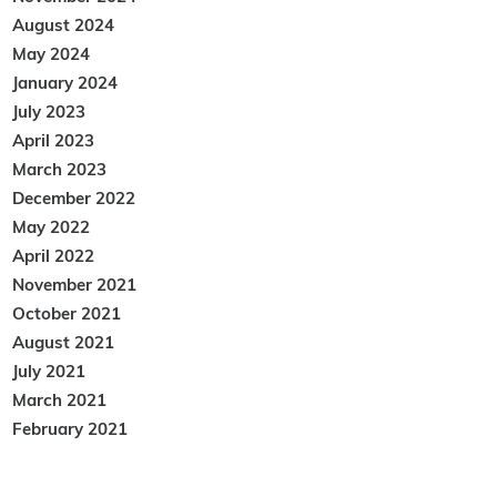
August 2024
May 2024
January 2024
July 2023
April 2023
March 2023
December 2022
May 2022
April 2022
November 2021
October 2021
August 2021
July 2021
March 2021
February 2021