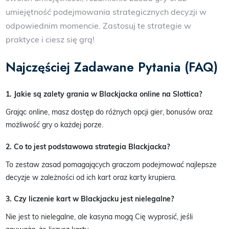
umiejętność podejmowania strategicznych decyzji w
odpowiednim momencie. Zastosuj te strategie w
praktyce i ciesz się grą!
Najczęściej Zadawane Pytania (FAQ)
1. Jakie są zalety grania w Blackjacka online na Slottica?
Grając online, masz dostęp do różnych opcji gier, bonusów oraz
możliwość gry o każdej porze.
2. Co to jest podstawowa strategia Blackjacka?
To zestaw zasad pomagających graczom podejmować najlepsze
decyzje w zależności od ich kart oraz karty krupiera.
3. Czy liczenie kart w Blackjacku jest nielegalne?
Nie jest to nielegalne, ale kasyna mogą Cię wyprosić, jeśli