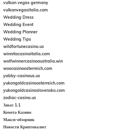
vulkan vegas germany
vulkanvegasitalia.com
Wedding Dress
Wedding Event
Wedding Planner
Wedding Tips
wildfortunecasino.us
winnitacasinoitalia.com
wolfwinnercasinoaustralia.win
woocasinoosterreich.com
yabby-casinous.us
yukongoldcasinoosterreich.com
yukongoldcasinoslovensko.com
zodiac-casino.us
Заказ 1.1
Комета Казино
Макси-обзорник
Новости Криптовалют