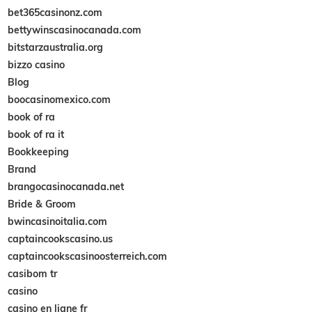
bet365casinonz.com
bettywinscasinocanada.com
bitstarzaustralia.org
bizzo casino
Blog
boocasinomexico.com
book of ra
book of ra it
Bookkeeping
Brand
brangocasinocanada.net
Bride & Groom
bwincasinoitalia.com
captaincookscasino.us
captaincookscasinoosterreich.com
casibom tr
casino
casino en ligne fr