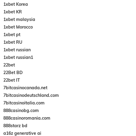
1xbet Korea
1xbet KR
1xbet malaysia
1xbet Morocco
1xbet pt
1xbet RU
1xbet russian
1xbet russian1
22bet
22Bet BD
22bet IT
7bitcasinocanada.net
7bitcasinodeutschland.com
7bitcasinoitalia.com
888casinobg.com
888casinoromania.com
888starz bd
a16z generative ai