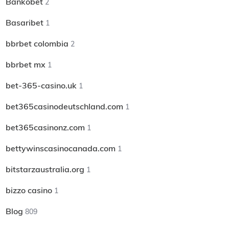
Bankobet
2
Basaribet
1
bbrbet colombia
2
bbrbet mx
1
bet-365-casino.uk
1
bet365casinodeutschland.com
1
bet365casinonz.com
1
bettywinscasinocanada.com
1
bitstarzaustralia.org
1
bizzo casino
1
Blog
809