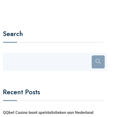
Search
Recent Posts
QQbet Casino toont spelstatistieken aan Nederland