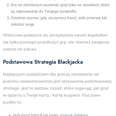
Gra na określonym poziomie: graj tylko na stawkach, które
są odpowiednie do Twojego bankroll’a.
Ostatnia szansa: gdy zaczynasz tracić, zrób przerwę lub
zakończ sesję.
Właściwe podejście do zarządzania swoim kapitałem
nie tylko pomaga przedłużyć grę, ale również zwiększa
szanse na sukces.
Podstawowa Strategia Blackjacka
Najlepszym podejściem dla graczy niezależnie od
poziomu zaawansowania jest stosowanie podstawowej
strategii. Jest to zestaw zasad, które sugerują, jak grać
w oparciu o Twoje karty i kartę krupiera. Kluczowe
punkty to:
Jeśli masz total 8 lub mniej, zawsze dobieraj.