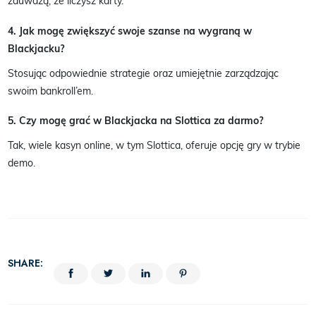
zauważą, że liczysz karty.
4. Jak mogę zwiększyć swoje szanse na wygraną w
Blackjacku?
Stosując odpowiednie strategie oraz umiejętnie zarządzając
swoim bankroll’em.
5. Czy mogę grać w Blackjacka na Slottica za darmo?
Tak, wiele kasyn online, w tym Slottica, oferuje opcję gry w trybie
demo.
SHARE: