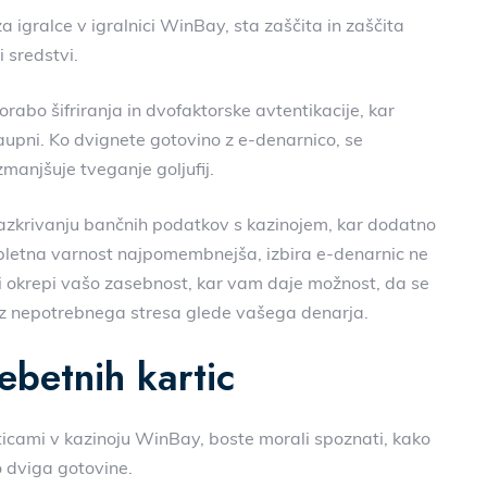
za igralce v igralnici WinBay, sta zaščita in zaščita
 sredstvi.
rabo šifriranja in dvofaktorske avtentikacije, kar
zaupni. Ko dvignete gotovino z e-denarnico, se
zmanjšuje tveganje goljufij.
razkrivanju bančnih podatkov s kazinojem, kar dodatno
spletna varnost najpomembnejša, izbira e-denarnic ne
di okrepi vašo zasebnost, kar vam daje možnost, da se
brez nepotrebnega stresa glede vašega denarja.
debetnih kartic
rticami v kazinoju WinBay, boste morali spoznati, kako
o dviga gotovine.