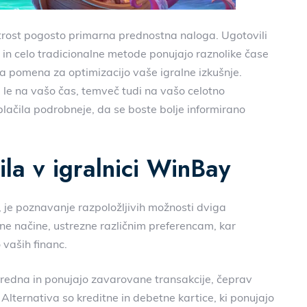
itrost pogosto primarna prednostna naloga. Ugotovili
 in celo tradicionalne metode ponujajo raznolike čase
a pomena za optimizacijo vaše igralne izkušnje.
 le na vašo čas, temveč tudi na vašo celotno
plačila podrobneje, da se boste bolje informirano
ila v igralnici WinBay
, je poznavanje razpoložljivih možnosti dviga
čne načine, ustrezne različnim preferencam, kar
 vaših financ.
redna in ponujajo zavarovane transakcije, čeprav
Alternativa so kreditne in debetne kartice, ki ponujajo