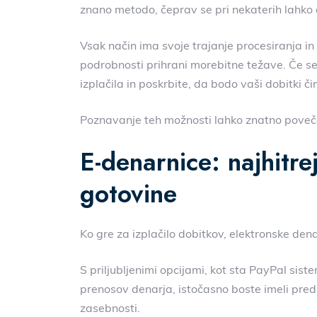
znano metodo, čeprav se pri nekaterih lahko 
Vsak način ima svoje trajanje procesiranja in 
podrobnosti prihrani morebitne težave. Če se
izplačila in poskrbite, da bodo vaši dobitki či
Poznavanje teh možnosti lahko znatno poveča
E-denarnice: najhitre
gotovine
Ko gre za izplačilo dobitkov, elektronske dena
S priljubljenimi opcijami, kot sta PayPal siste
prenosov denarja, istočasno boste imeli pre
zasebnosti.