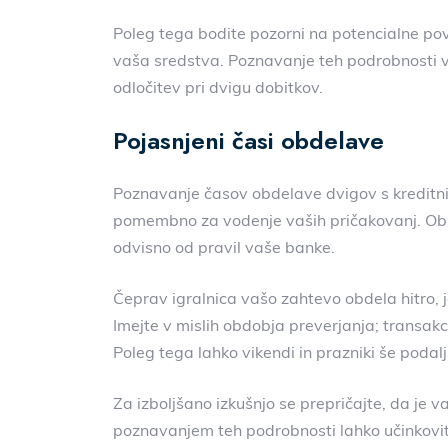
Poleg tega bodite pozorni na potencialne pove
vaša sredstva. Poznavanje teh podrobnosti v
odločitev pri dvigu dobitkov.
Pojasnjeni časi obdelave
Poznavanje časov obdelave dvigov s kreditnih
pomembno za vodenje vaših pričakovanj. Običa
odvisno od pravil vaše banke.
Čeprav igralnica vašo zahtevo obdela hitro,
Imejte v mislih obdobja preverjanja; transakci
Poleg tega lahko vikendi in prazniki še podal
Za izboljšano izkušnjo se prepričajte, da je
poznavanjem teh podrobnosti lahko učinkovit