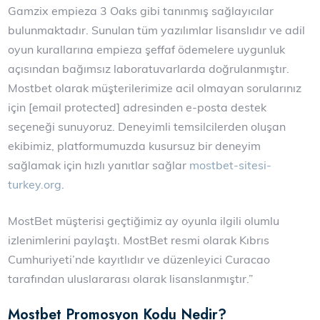
Gamzix empieza 3 Oaks gibi tanınmış sağlayıcılar
bulunmaktadır. Sunulan tüm yazılımlar lisanslıdır ve adil
oyun kurallarına empieza şeffaf ödemelere uygunluk
açısından bağımsız laboratuvarlarda doğrulanmıştır.
Mostbet olarak müşterilerimize acil olmayan sorularınız
için [email protected] adresinden e-posta destek
seçeneği sunuyoruz. Deneyimli temsilcilerden oluşan
ekibimiz, platformumuzda kusursuz bir deneyim
sağlamak için hızlı yanıtlar sağlar
mostbet-sitesi-
turkey.org
.
MostBet müşterisi geçtiğimiz ay oyunla ilgili olumlu
izlenimlerini paylaştı. MostBet resmi olarak Kıbrıs
Cumhuriyeti’nde kayıtlıdır ve düzenleyici Curacao
tarafından uluslararası olarak lisanslanmıştır.”
Mostbet Promosyon Kodu Nedir?