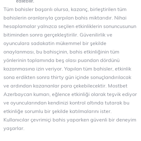
edilebilir.
Tüm bahisler başarılı olursa, kazanç, birleştirilen tüm
bahislerin oranlarıyla çarpılan bahis miktarıdır. Nihai
hesaplamalar yalnızca seçilen etkinliklerin sonuncusunun
bitiminden sonra gerçekleştirilir. Güvenilirlik ve
oyunculara sadakatin mükemmel bir şekilde
onaylanması, bu bahisçinin, bahis etkinliğinin tüm
yönlerinin toplamında beş olası puandan dördünü
kazanmasına izin veriyor. Yapılan tüm bahisler, etkinlik
sona erdikten sonra thirty gün içinde sonuçlandırılacak
ve ardından kazananlar para çekebilecektir. Mostbet
Azerbaycan kumarı, eğlence etkinliği olarak teşvik ediyor
ve oyuncularından kendinizi kontrol altında tutarak bu
etkinliğe sorumlu bir şekilde katılmalarını ister.
Kullanıcılar çevrimiçi bahis yaparken güvenli bir deneyim
yaşarlar.