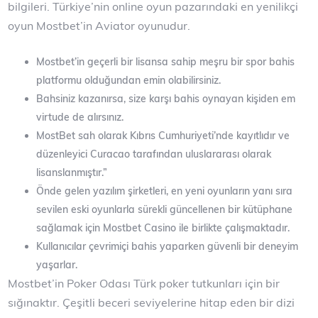
bilgileri. Türkiye’nin online oyun pazarındaki en yenilikçi
oyun Mostbet’in Aviator oyunudur.
Mostbet’in geçerli bir lisansa sahip meşru bir spor bahis
platformu olduğundan emin olabilirsiniz.
Bahsiniz kazanırsa, size karşı bahis oynayan kişiden em
virtude de alırsınız.
MostBet sah olarak Kıbrıs Cumhuriyeti’nde kayıtlıdır ve
düzenleyici Curacao tarafından uluslararası olarak
lisanslanmıştır.”
Önde gelen yazılım şirketleri, en yeni oyunların yanı sıra
sevilen eski oyunlarla sürekli güncellenen bir kütüphane
sağlamak için Mostbet Casino ile birlikte çalışmaktadır.
Kullanıcılar çevrimiçi bahis yaparken güvenli bir deneyim
yaşarlar.
Mostbet’in Poker Odası Türk poker tutkunları için bir
sığınaktır. Çeşitli beceri seviyelerine hitap eden bir dizi