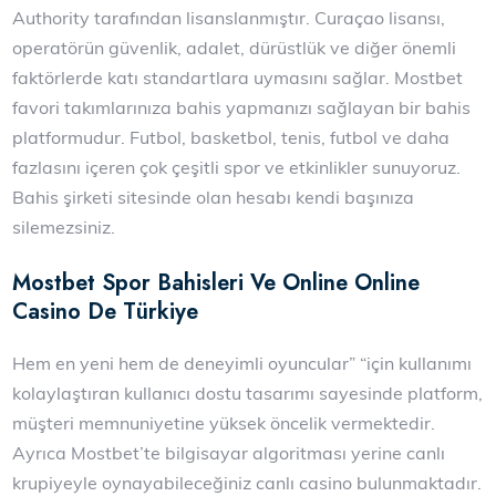
Authority tarafından lisanslanmıştır. Curaçao lisansı,
operatörün güvenlik, adalet, dürüstlük ve diğer önemli
faktörlerde katı standartlara uymasını sağlar. Mostbet
favori takımlarınıza bahis yapmanızı sağlayan bir bahis
platformudur. Futbol, basketbol, tenis, futbol ve daha
fazlasını içeren çok çeşitli spor ve etkinlikler sunuyoruz.
Bahis şirketi sitesinde olan hesabı kendi başınıza
silemezsiniz.
Mostbet Spor Bahisleri Ve Online Online
Casino De Türkiye
Hem en yeni hem de deneyimli oyuncular” “için kullanımı
kolaylaştıran kullanıcı dostu tasarımı sayesinde platform,
müşteri memnuniyetine yüksek öncelik vermektedir.
Ayrıca Mostbet’te bilgisayar algoritması yerine canlı
krupiyeyle oynayabileceğiniz canlı casino bulunmaktadır.