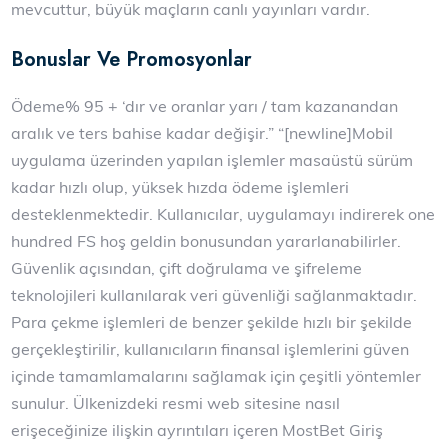
mevcuttur, büyük maçların canlı yayınları vardır.
Bonuslar Ve Promosyonlar
Ödeme% 95 + ‘dır ve oranlar yarı / tam kazanandan
aralık ve ters bahise kadar değişir.” “[newline]Mobil
uygulama üzerinden yapılan işlemler masaüstü sürüm
kadar hızlı olup, yüksek hızda ödeme işlemleri
desteklenmektedir. Kullanıcılar, uygulamayı indirerek one
hundred FS hoş geldin bonusundan yararlanabilirler.
Güvenlik açısından, çift doğrulama ve şifreleme
teknolojileri kullanılarak veri güvenliği sağlanmaktadır.
Para çekme işlemleri de benzer şekilde hızlı bir şekilde
gerçekleştirilir, kullanıcıların finansal işlemlerini güven
içinde tamamlamalarını sağlamak için çeşitli yöntemler
sunulur. Ülkenizdeki resmi web sitesine nasıl
erişeceğinize ilişkin ayrıntıları içeren MostBet Giriş