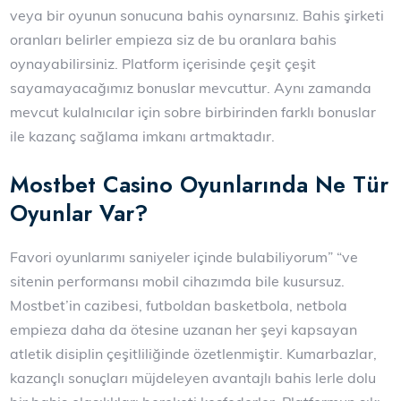
veya bir oyunun sonucuna bahis oynarsınız. Bahis şirketi
oranları belirler empieza siz de bu oranlara bahis
oynayabilirsiniz. Platform içerisinde çeşit çeşit
sayamayacağımız bonuslar mevcuttur. Aynı zamanda
mevcut kulalnıcılar için sobre birbirinden farklı bonuslar
ile kazanç sağlama imkanı artmaktadır.
Mostbet Casino Oyunlarında Ne Tür
Oyunlar Var?
Favori oyunlarımı saniyeler içinde bulabiliyorum” “ve
sitenin performansı mobil cihazımda bile kusursuz.
Mostbet’in cazibesi, futboldan basketbola, netbola
empieza daha da ötesine uzanan her şeyi kapsayan
atletik disiplin çeşitliliğinde özetlenmiştir. Kumarbazlar,
kazançlı sonuçları müjdeleyen avantajlı bahis lerle dolu