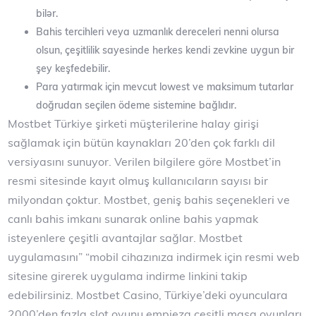
bilər.
Bahis tercihleri veya uzmanlık dereceleri nenni olursa
olsun, çeşitlilik sayesinde herkes kendi zevkine uygun bir
şey keşfedebilir.
Para yatırmak için mevcut lowest ve maksimum tutarlar
doğrudan seçilen ödeme sistemine bağlıdır.
Mostbet Türkiye şirketi müşterilerine halay girişi
sağlamak için bütün kaynakları 20’den çok farklı dil
versiyasını sunuyor. Verilen bilgilere göre Mostbet’in
resmi sitesinde kayıt olmuş kullanıcıların sayısı bir
milyondan çoktur. Mostbet, geniş bahis seçenekleri ve
canlı bahis imkanı sunarak online bahis yapmak
isteyenlere çeşitli avantajlar sağlar. Mostbet
uygulamasını” “mobil cihazınıza indirmek için resmi web
sitesine girerek uygulama indirme linkini takip
edebilirsiniz. Mostbet Casino, Türkiye’deki oyunculara
2000’den fazla slot oyunu empieza çeşitli masa oyunları