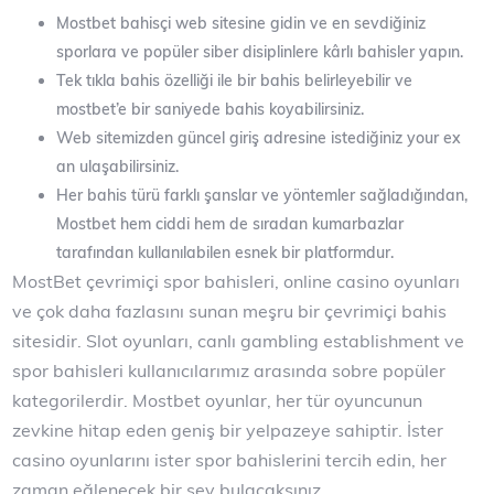
Mostbet bahisçi web sitesine gidin ve en sevdiğiniz
sporlara ve popüler siber disiplinlere kârlı bahisler yapın.
Tek tıkla bahis özelliği ile bir bahis belirleyebilir ve
mostbet’e bir saniyede bahis koyabilirsiniz.
Web sitemizden güncel giriş adresine istediğiniz your ex
an ulaşabilirsiniz.
Her bahis türü farklı şanslar ve yöntemler sağladığından,
Mostbet hem ciddi hem de sıradan kumarbazlar
tarafından kullanılabilen esnek bir platformdur.
MostBet çevrimiçi spor bahisleri, online casino oyunları
ve çok daha fazlasını sunan meşru bir çevrimiçi bahis
sitesidir. Slot oyunları, canlı gambling establishment ve
spor bahisleri kullanıcılarımız arasında sobre popüler
kategorilerdir. Mostbet oyunlar, her tür oyuncunun
zevkine hitap eden geniş bir yelpazeye sahiptir. İster
casino oyunlarını ister spor bahislerini tercih edin, her
zaman eğlenecek bir şey bulacaksınız.