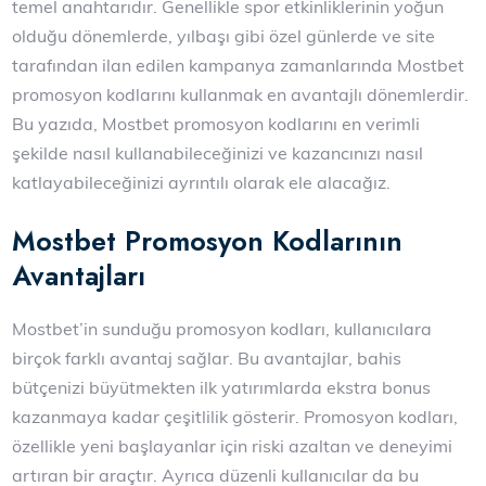
temel anahtarıdır. Genellikle spor etkinliklerinin yoğun
olduğu dönemlerde, yılbaşı gibi özel günlerde ve site
tarafından ilan edilen kampanya zamanlarında Mostbet
promosyon kodlarını kullanmak en avantajlı dönemlerdir.
Bu yazıda, Mostbet promosyon kodlarını en verimli
şekilde nasıl kullanabileceğinizi ve kazancınızı nasıl
katlayabileceğinizi ayrıntılı olarak ele alacağız.
Mostbet Promosyon Kodlarının
Avantajları
Mostbet’in sunduğu promosyon kodları, kullanıcılara
birçok farklı avantaj sağlar. Bu avantajlar, bahis
bütçenizi büyütmekten ilk yatırımlarda ekstra bonus
kazanmaya kadar çeşitlilik gösterir. Promosyon kodları,
özellikle yeni başlayanlar için riski azaltan ve deneyimi
artıran bir araçtır. Ayrıca düzenli kullanıcılar da bu