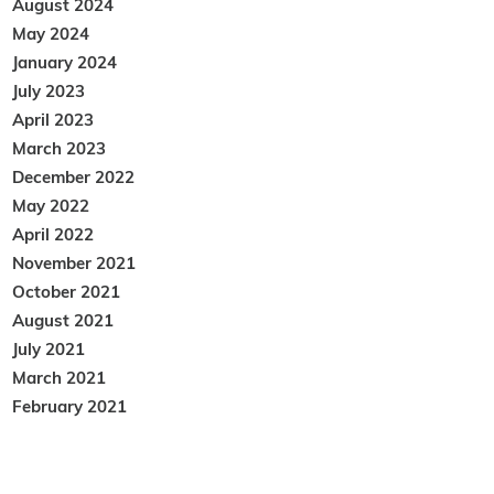
August 2024
May 2024
January 2024
July 2023
April 2023
March 2023
December 2022
May 2022
April 2022
November 2021
October 2021
August 2021
July 2021
March 2021
February 2021