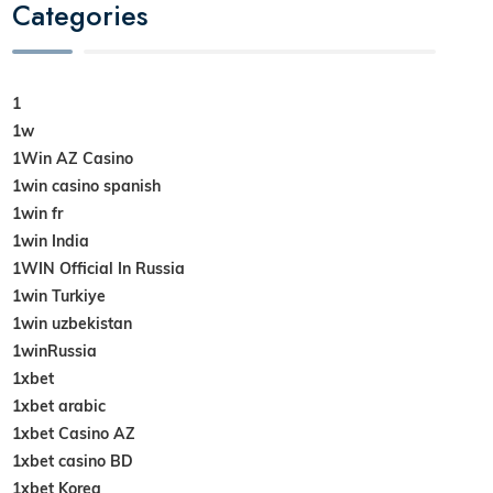
Categories
1
1w
1Win AZ Casino
1win casino spanish
1win fr
1win India
1WIN Official In Russia
1win Turkiye
1win uzbekistan
1winRussia
1xbet
1xbet arabic
1xbet Casino AZ
1xbet casino BD
1xbet Korea