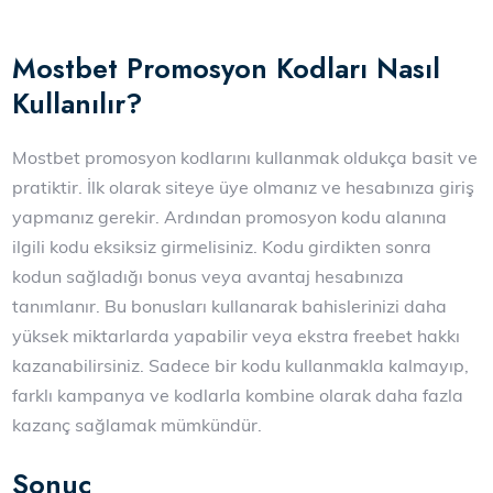
Mostbet Promosyon Kodları Nasıl
Kullanılır?
Mostbet promosyon kodlarını kullanmak oldukça basit ve
pratiktir. İlk olarak siteye üye olmanız ve hesabınıza giriş
yapmanız gerekir. Ardından promosyon kodu alanına
ilgili kodu eksiksiz girmelisiniz. Kodu girdikten sonra
kodun sağladığı bonus veya avantaj hesabınıza
tanımlanır. Bu bonusları kullanarak bahislerinizi daha
yüksek miktarlarda yapabilir veya ekstra freebet hakkı
kazanabilirsiniz. Sadece bir kodu kullanmakla kalmayıp,
farklı kampanya ve kodlarla kombine olarak daha fazla
kazanç sağlamak mümkündür.
Sonuç