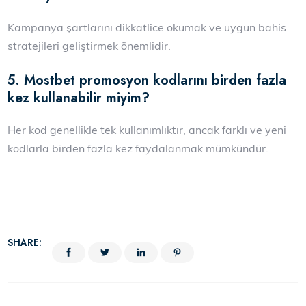
Kampanya şartlarını dikkatlice okumak ve uygun bahis
stratejileri geliştirmek önemlidir.
5. Mostbet promosyon kodlarını birden fazla
kez kullanabilir miyim?
Her kod genellikle tek kullanımlıktır, ancak farklı ve yeni
kodlarla birden fazla kez faydalanmak mümkündür.
SHARE: