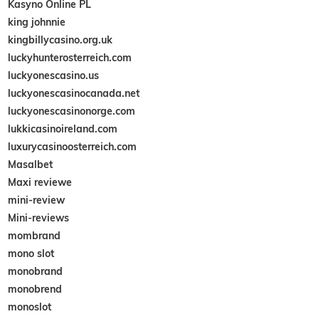
Kasyno Online PL
king johnnie
kingbillycasino.org.uk
luckyhunterosterreich.com
luckyonescasino.us
luckyonescasinocanada.net
luckyonescasinonorge.com
lukkicasinoireland.com
luxurycasinoosterreich.com
Masalbet
Maxi reviewe
mini-review
Mini-reviews
mombrand
mono slot
monobrand
monobrend
monoslot