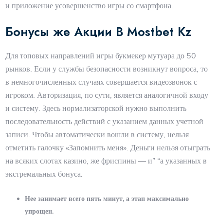
и приложение усовершенство игры со смартфона.
Бонусы же Акции В Mostbet Kz
Для топовых направлений игры букмекер мутуара до 50
рынков. Если у службы безопасности возникнут вопроса, то
в немногочисленных случаях совершается видеозвонок с
игроком. Авторизация, по сути, является аналогичной входу
и систему. Здесь нормализаторской нужно выполнить
последовательность действий с указанием данных учетной
записи. Чтобы автоматически вошли в систему, нельзя
отметить галочку «Запомнить меня». Деньги нельзя отыграть
на всяких слотах казино, же фриспины — и” “а указанных в
экстремальных бонуса.
Нее занимает всего пять минут, а этап максимально
упрощен.