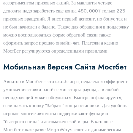
ассортиментом призовых акций. За макланты четыре
депозита надо заработать еще конца 480, 000₸ только 225
призовых вращений. Я внес первый депозит, но бонус так и
не был начислен а баланс. Также для обращения в поддержку
можно воспользоваться форме обратной связи также
оформить запрос прошло онлайн-чат. Платежи а казино
МостБет регулируются определенными правилами.
Мобильная Версия Сайта Мостбет
Авиатор в Мостбет – это crash-игра, недалеко коэффициент
умножения ставки растёт с миг старта раунда, а в любой
неподходящий может обнулиться. Выигрыш фиксируется,
если нажать кнопку “Забрать” конца остановки. Для удобства
игроков многие автоматы поддерживают функцию
“быстрого спина” и автоматической игры. В каталоге
Мостбет также разве MegaWays-слоты с динамическим