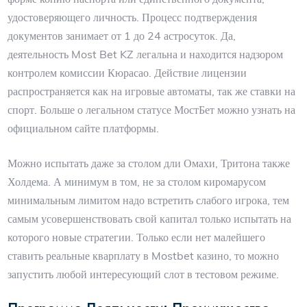
удостоверяющего личность. Процесс подтверждения
документов занимает от 1 до 24 астросуток. Да,
деятельность Most Bet KZ легальна и находится надзором
контролем комиссии Кюрасао. Действие лицензии
распространяется как на игровые автоматы, так же ставки на
спорт. Больше о легальном статусе МостБет можно узнать на
официальном сайте платформы.
Можно испытать даже за столом дли Омахи, Тритона также
Холдема. А минимум в том, не за столом киромарусом
минимальным лимитом надо встретить слабого игрока, тем
самым усовершенствовать свой капитал только испытать на
которого новые стратегии. Только если нет малейшего
ставить реальные кварплату в Mostbet казино, то можно
запустить любой интересующий слот в тестовом режиме.