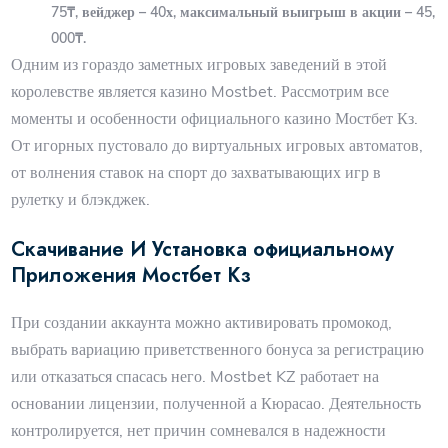
75₸, вейджер – 40х, максимальный выигрыш в акции – 45,
000₸.
Одним из гораздо заметных игровых заведений в этой
королевстве является казино Mostbet. Рассмотрим все
моменты и особенности официального казино Мостбет Кз.
От игорных пустовало до виртуальных игровых автоматов,
от волнения ставок на спорт до захватывающих игр в
рулетку и блэкджек.
Скачивание И Установка официальному
Приложения Мостбет Кз
При создании аккаунта можно активировать промокод,
выбрать вариацию приветственного бонуса за регистрацию
или отказаться спасась него. Mostbet KZ работает на
основании лицензии, полученной а Кюрасао. Деятельность
контролируется, нет причин сомневался в надежности