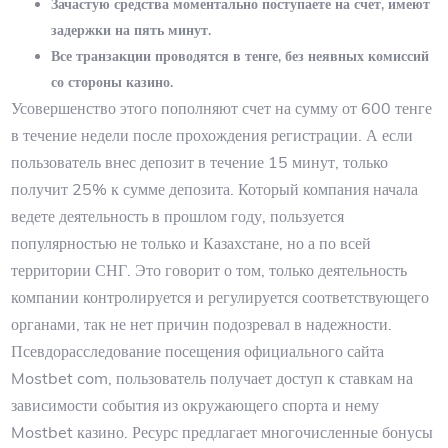
Зачастую средства моментально поступаете на счет, имеют
задержки на пять минут.
Все транзакции проводятся в тенге, без неявных комиссий
со стороны казино.
Усовершенство этого пополняют счет на сумму от 600 тенге
в течение недели после прохождения регистрации. А если
пользователь внес депозит в течение 15 минут, только
получит 25% к сумме депозита. Который компания начала
ведете деятельность в прошлом году, пользуется
популярностью не только и Казахстане, но а по всей
территории СНГ. Это говорит о том, только деятельность
компании контролируется и регулируется соответствующего
органами, так не нет причин подозревал в надежности.
Псевдорасследование посещения официального сайта
Mostbet com, пользователь получает доступ к ставкам на
зависимости события из окружающего спорта и нему
Mostbet казино. Ресурс предлагает многочисленные бонусы