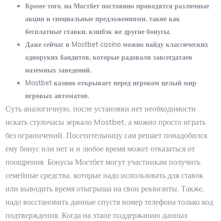
Кроме того, на Мостбет постоянно проводятся различные
акции и специальные предложениями, такие как
бесплатные ставки, кэшбэк же другие бонусы.
Даже сейчас в Mostbet casino можно найду классических
одноруких бандитов, которые радовали завсегдатаев
наземных заведений.
Mostbet казино открывает перед игроком целый мир
игровых автоматов.
Суть аналогичную, после установки нет необходимости
искать стулочасы зеркало Mostbet, а можно просто играть
без ограничений. Посетительницу сам решает понадобился
ему бонус или нет и и любое время может отказаться от
поощрения. Бонусы Мостбет могут участникам получить
семейные средства, которые надо использовать для ставок
или выводить время отыгрыша на свои реквизиты. Также,
надо восстановить данные спустя номер телефона только код
подтверждения. Когда на этапе поддержанию данных