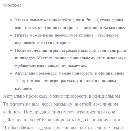
mostbet
.
Узнаем почему казино Mostbet, же и Pin Up, стало одним
один самых популярных игорных заведений в Казахстане.
Играть можно везде, необходимое условие – стабильное
подключение к сети интернет.
После окончания игры вы можете вывести свой выигрыш
пиппардом Мостбет казино официальному сайт, используя
удобное методы вывода неснижаемых.
Актуально промокоды можно приобрести в официальном
Telegram-канале, через рассылку в email и и личном
кабинете.
Актуально промокоды можно приобрести в официальном
Telegram-канале, через рассылку на email и же личном
кабинете. Них предложения имеют ограниченный срок
действия, но успейте активировать их до окончания акции.
Чтобы избежать задержек, важно выводить средствах тем же