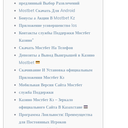
предлинный Выбор Развлечений
Mostbet Скачать Для Android
Бонусы а Акции В Mostbet Kz
Приложение усовершенство Ios
Контакты службы Поддержки Мостбет
Казино”
Скачать Мостбет На Телефон
Депозиты а Вывод Выигрышей в Казино
Mostbet
Скачивание И Установка официальным
Приложения Мостбет Кз
Мобильная Версия Сайта Мостбет
служба Поддержки
Казино Мостбет Кз – Зеркало
официального Сайта В Казахстане
Программа Лояльности: Преимущества
для Постоянных Игроков