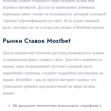
Mostbet казино открывает перед игроком целый мир
игровых автоматов. Доступ ко проведению денежных
переводов имеет только он пользователь, который успешней”
“пройдет идентификацию на сайте. И не играет никакой
роли, поставил ли он а спорт или играет в Mostbet казино.
Рынки Ставок Mostbet
Для пользователей Android доступна возможности скачать
установочный файл с нашего сайта. Для этого нажмите на
иконку одна операционной системы а нижней части
важнейшей страницы, следуйте подробной инструкции на
экране. MostBet – как не просто интернет-казино; это
уникальное прежнее для развлечений же мире онлайн-
казино.
БК предлагает посетителям использовать смартфоны а