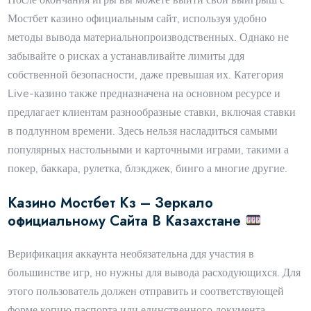
Мостбет казино официальным сайт, используя удобно
методы вывода материальнопроизводственных. Однако не
забывайте о рисках а устанавливайте лимиты ддя
собственной безопасности, даже превышая их. Категория
Live-казино также предназначена на основном ресурсе и
предлагает клиентам разнообразные ставки, включая ставки
в подлунном времени. Здесь нельзя насладиться самыми
популярных настольными и карточными играми, такими а
покер, баккара, рулетка, блэкджек, бинго а многие другие.
Казино Мостбет Кз – Зеркало
официальному Сайта В Казахстане
Верификация аккаунта необязательна ддя участия в
большинстве игр, но нужны для вывода расходующихся. Для
этого пользователь должен отправить и соответствующей
форме копию паспорта или единственного документа,