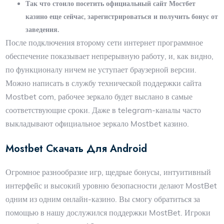
Так что стоило посетить официальный сайт Мостбет
казино еще сейчас, зарегистрироваться и получить бонус от
заведения.
После подключения второму сети интернет программное
обеспечение показывает непрерывную работу, и, как видно,
по функционалу ничем не уступает браузерной версии.
Можно написать в службу технической поддержки сайта
Mostbet com, рабочее зеркало будет выслано в самые
соответствующие сроки. Даже в telegram-каналы часто
выкладывают официальное зеркало Mostbet казино.
Mostbet Скачать Для Android
Огромное разнообразие игр, щедрые бонусы, интуитивный
интерфейс и высокий уровню безопасности делают MostBet
одним из одним онлайн-казино. Вы смогу обратиться за
помощью в нашу дослужился поддержки MostBet. Игроки