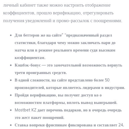
личный кабинет также можно настроить отображение
коэффициентов, прошло верификацию, отрегулировать
получения уведомлений и промо-рассылок с поощрениями.
Для беттеров же на сайте” “предназначенный раздел
статистики, благодаря чему можно заключать пари до
матча или в режиме реального времени судя высоким
коэффициентам.
Кэшбэк-бонус — это замечательной возможность вернуть
трети проигранных средств.
В одной сложности, на сайте представлено более 50
производителей, которые являетесь лидерами в индустрии.
Пройдя верификацию, вы получит доступ ко о
возможностям платформы, вплоть вывод выигрышей.
Mostbet KZ дает перечень подарков, но в очередь очередь
это жест пакет поощрений.
Ставка вопреки фриспинам фиксирована и составляет 24.