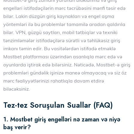
Mostbet-ə giriş zamanı yaranan bloklanma və giriş
engelləri istifadəçilərin mərc təcrübəsini mənfi təsir edə
bilər. Lakin düzgün giriş kaynakları və engel aşma
yöntemləri ilə bu problemlər tamamilə aradan qaldırıla
bilər. VPN, güzgü saytları, mobil tətbiqlər və texniki
tənzimləmələr istifadəçilərə sürətli və təhlükəsiz giriş
imkanı təmin edir. Bu vasitələrdən istifadə etməklə
Mostbet platforması üzərindən asanlıqla mərc edə və
oyunlarda iştirak edə bilərsiniz. Nəticədə, Mostbet-ə giriş
problemləri gündəlik işinizə maneə olmayacaq və siz öz
mərc fəaliyyətlərinizi rahatlıqla davam etdirə
biləcəksiniz.
Tez-tez Soruşulan Suallar (FAQ)
1. Mostbet giriş engelləri nə zaman və niyə
baş verir?