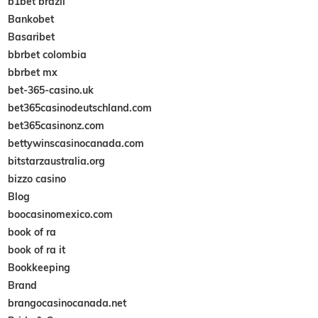
b1bet brazil
Bankobet
Basaribet
bbrbet colombia
bbrbet mx
bet-365-casino.uk
bet365casinodeutschland.com
bet365casinonz.com
bettywinscasinocanada.com
bitstarzaustralia.org
bizzo casino
Blog
boocasinomexico.com
book of ra
book of ra it
Bookkeeping
Brand
brangocasinocanada.net