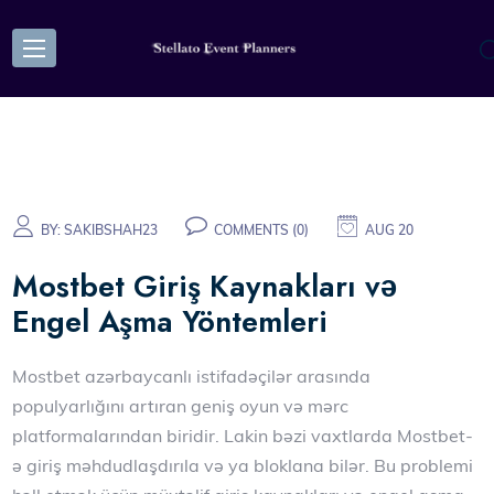
BY:
SAKIBSHAH23
COMMENTS (0)
AUG 20
Mostbet Giriş Kaynakları və
Engel Aşma Yöntemleri
Mostbet azərbaycanlı istifadəçilər arasında
populyarlığını artıran geniş oyun və mərc
platformalarından biridir. Lakin bəzi vaxtlarda Mostbet-
ə giriş məhdudlaşdırıla və ya bloklana bilər. Bu problemi