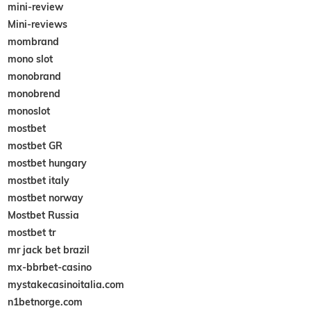
mini-review
Mini-reviews
mombrand
mono slot
monobrand
monobrend
monoslot
mostbet
mostbet GR
mostbet hungary
mostbet italy
mostbet norway
Mostbet Russia
mostbet tr
mr jack bet brazil
mx-bbrbet-casino
mystakecasinoitalia.com
n1betnorge.com