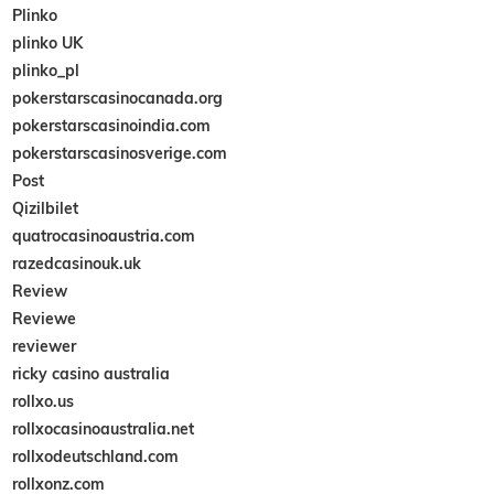
Plinko
plinko UK
plinko_pl
pokerstarscasinocanada.org
pokerstarscasinoindia.com
pokerstarscasinosverige.com
Post
Qizilbilet
quatrocasinoaustria.com
razedcasinouk.uk
Review
Reviewe
reviewer
ricky casino australia
rollxo.us
rollxocasinoaustralia.net
rollxodeutschland.com
rollxonz.com