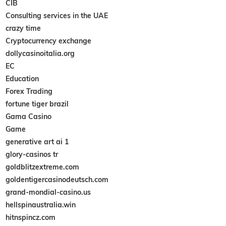
CIB
Consulting services in the UAE
crazy time
Cryptocurrency exchange
dollycasinoitalia.org
EC
Education
Forex Trading
fortune tiger brazil
Gama Casino
Game
generative art ai 1
glory-casinos tr
goldblitzextreme.com
goldentigercasinodeutsch.com
grand-mondial-casino.us
hellspinaustralia.win
hitnspincz.com