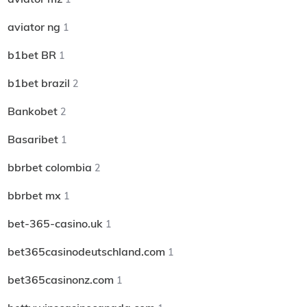
aviator ng
1
b1bet BR
1
b1bet brazil
2
Bankobet
2
Basaribet
1
bbrbet colombia
2
bbrbet mx
1
bet-365-casino.uk
1
bet365casinodeutschland.com
1
bet365casinonz.com
1