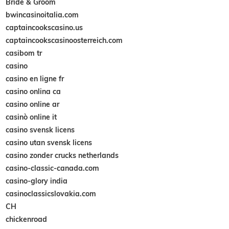
Bride & Groom
bwincasinoitalia.com
captaincookscasino.us
captaincookscasinoosterreich.com
casibom tr
casino
casino en ligne fr
casino onlina ca
casino online ar
casinò online it
casino svensk licens
casino utan svensk licens
casino zonder crucks netherlands
casino-classic-canada.com
casino-glory india
casinoclassicslovakia.com
CH
chickenroad