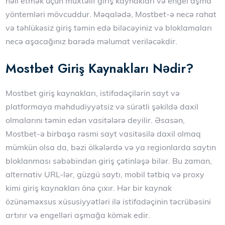
həll etmək üçün müxtəlif giriş kaynakları və engel aşma
yöntemləri mövcuddur. Məqalədə, Mostbet-ə necə rahat
və təhlükəsiz giriş təmin edə biləcəyiniz və bloklamaları
necə aşacağınız barədə məlumat veriləcəkdir.
Mostbet Giriş Kaynakları Nədir?
Mostbet giriş kaynakları, istifadəçilərin sayt və
platformaya məhdudiyyətsiz və sürətli şəkildə daxil
olmalarını təmin edən vasitələrə deyilir. Əsasən,
Mostbet-ə birbaşa rəsmi sayt vasitəsilə daxil olmaq
mümkün olsa da, bəzi ölkələrdə və ya regionlarda saytın
bloklanması səbəbindən giriş çətinləşə bilər. Bu zaman,
alternativ URL-lər, güzgü saytı, mobil tətbiq və proxy
kimi giriş kaynakları önə çıxır. Hər bir kaynak
özünəməxsus xüsusiyyətləri ilə istifadəçinin təcrübəsini
artırır və engelləri aşmağa kömək edir.