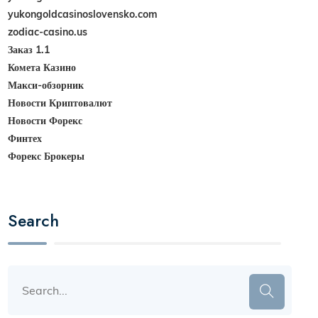
yukongoldcasinoslovensko.com
zodiac-casino.us
Заказ 1.1
Комета Казино
Макси-обзорник
Новости Криптовалют
Новости Форекс
Финтех
Форекс Брокеры
Search