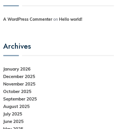
A WordPress Commenter
on
Hello world!
Archives
January 2026
December 2025
November 2025
October 2025
September 2025
August 2025
July 2025
June 2025
May 2025