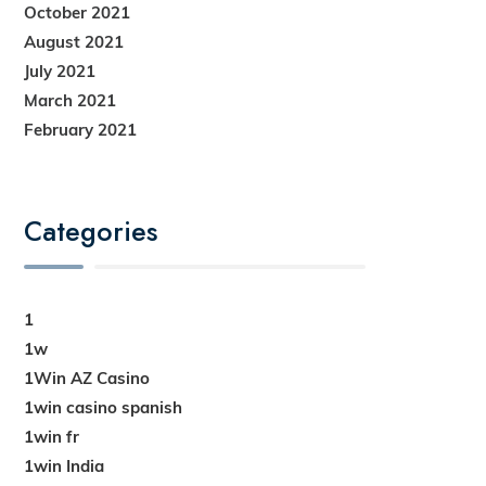
October 2021
August 2021
July 2021
March 2021
February 2021
Categories
1
1w
1Win AZ Casino
1win casino spanish
1win fr
1win India