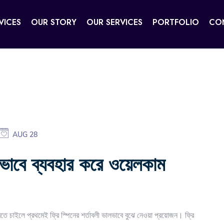
VICES
OUR STORY
OUR SERVICES
PORTFOLIO
CO
AUG 28
ভাবে ব্যবহার করে ওয়েলকাম
ে চাইলে প্রথমেই ফ্রি স্পিনের শর্তাবলী ভালভাবে বুঝে নেওয়া প্রয়োজন। ফ্রি