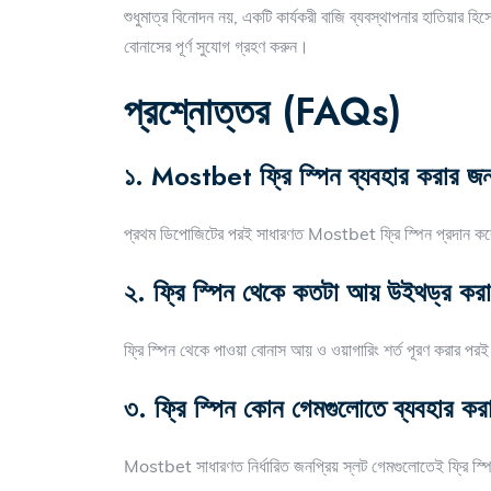
শুধুমাত্র বিনোদন নয়, একটি কার্যকরী বাজি ব্যবস্থাপনার হাতিয়ার
বোনাসের পূর্ণ সুযোগ গ্রহণ করুন।
প্রশ্নোত্তর (FAQs)
১. Mostbet ফ্রি স্পিন ব্যবহার করার 
প্রথম ডিপোজিটের পরই সাধারণত Mostbet ফ্রি স্পিন প্রদান করে থা
২. ফ্রি স্পিন থেকে কতটা আয় উইথড্র কর
ফ্রি স্পিন থেকে পাওয়া বোনাস আয় ও ওয়াগারিং শর্ত পূরণ করার প
৩. ফ্রি স্পিন কোন গেমগুলোতে ব্যবহার কর
Mostbet সাধারণত নির্ধারিত জনপ্রিয় স্লট গেমগুলোতেই ফ্রি স্পিন