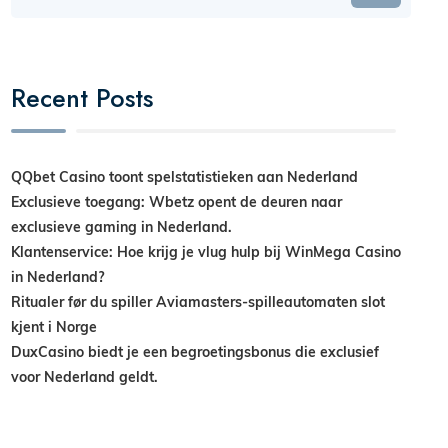
Recent Posts
QQbet Casino toont spelstatistieken aan Nederland
Exclusieve toegang: Wbetz opent de deuren naar
exclusieve gaming in Nederland.
Klantenservice: Hoe krijg je vlug hulp bij WinMega Casino
in Nederland?
Ritualer før du spiller Aviamasters-spilleautomaten slot
kjent i Norge
DuxCasino biedt je een begroetingsbonus die exclusief
voor Nederland geldt.