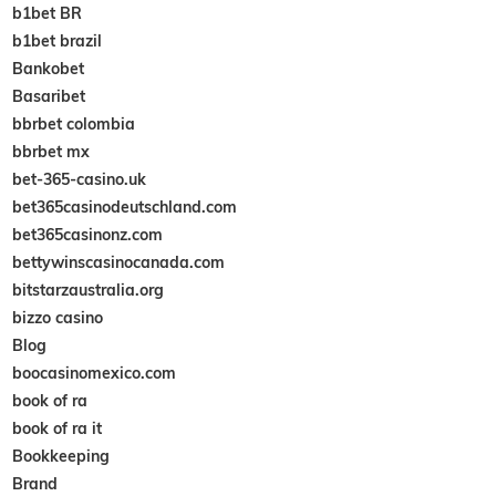
b1bet BR
b1bet brazil
Bankobet
Basaribet
bbrbet colombia
bbrbet mx
bet-365-casino.uk
bet365casinodeutschland.com
bet365casinonz.com
bettywinscasinocanada.com
bitstarzaustralia.org
bizzo casino
Blog
boocasinomexico.com
book of ra
book of ra it
Bookkeeping
Brand