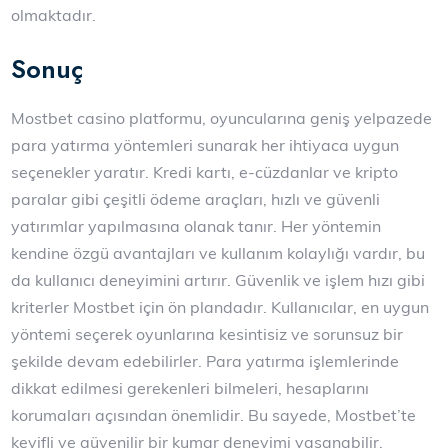
olmaktadır.
Sonuç
Mostbet casino platformu, oyuncularına geniş yelpazede
para yatırma yöntemleri sunarak her ihtiyaca uygun
seçenekler yaratır. Kredi kartı, e-cüzdanlar ve kripto
paralar gibi çeşitli ödeme araçları, hızlı ve güvenli
yatırımlar yapılmasına olanak tanır. Her yöntemin
kendine özgü avantajları ve kullanım kolaylığı vardır, bu
da kullanıcı deneyimini artırır. Güvenlik ve işlem hızı gibi
kriterler Mostbet için ön plandadır. Kullanıcılar, en uygun
yöntemi seçerek oyunlarına kesintisiz ve sorunsuz bir
şekilde devam edebilirler. Para yatırma işlemlerinde
dikkat edilmesi gerekenleri bilmeleri, hesaplarını
korumaları açısından önemlidir. Bu sayede, Mostbet’te
keyifli ve güvenilir bir kumar deneyimi yaşanabilir.