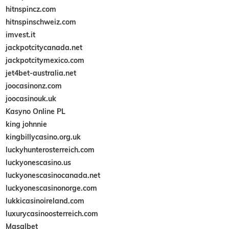
hitnspincz.com
hitnspinschweiz.com
imvest.it
jackpotcitycanada.net
jackpotcitymexico.com
jet4bet-australia.net
joocasinonz.com
joocasinouk.uk
Kasyno Online PL
king johnnie
kingbillycasino.org.uk
luckyhunterosterreich.com
luckyonescasino.us
luckyonescasinocanada.net
luckyonescasinonorge.com
lukkicasinoireland.com
luxurycasinoosterreich.com
Masalbet