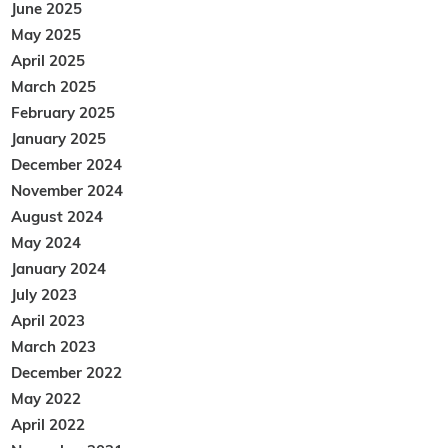
June 2025
May 2025
April 2025
March 2025
February 2025
January 2025
December 2024
November 2024
August 2024
May 2024
January 2024
July 2023
April 2023
March 2023
December 2022
May 2022
April 2022