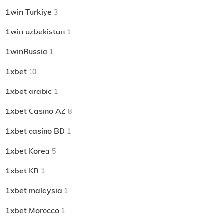
1win Turkiye
3
1win uzbekistan
1
1winRussia
1
1xbet
10
1xbet arabic
1
1xbet Casino AZ
8
1xbet casino BD
1
1xbet Korea
5
1xbet KR
1
1xbet malaysia
1
1xbet Morocco
1