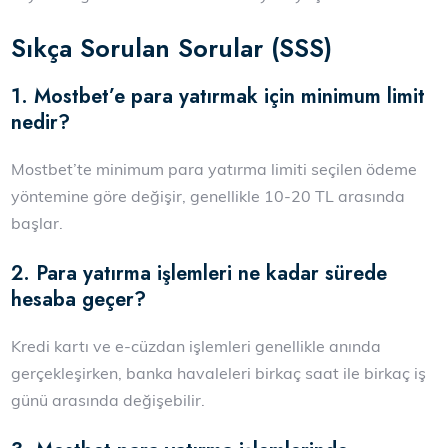
Sıkça Sorulan Sorular (SSS)
1. Mostbet’e para yatırmak için minimum limit
nedir?
Mostbet’te minimum para yatırma limiti seçilen ödeme
yöntemine göre değişir, genellikle 10-20 TL arasında
başlar.
2. Para yatırma işlemleri ne kadar sürede
hesaba geçer?
Kredi kartı ve e-cüzdan işlemleri genellikle anında
gerçekleşirken, banka havaleleri birkaç saat ile birkaç iş
günü arasında değişebilir.