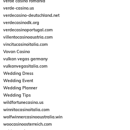
verde casino romania
verde-casino.us
verdecasino-deutschland.net
verdecasinodk.org
verdecasinoportugal.com
villentocasinoaustria.com
vincitucasinoitalia.com
Vovan Casino
vulkan vegas germany
vulkanvegasitalia.com
Wedding Dress
Wedding Event
Wedding Planner
Wedding Tips
wildfortunecasino.us
winnitacasinoitalia.com
wolfwinnercasinoaustralia.win
woocasinoosterreich.com