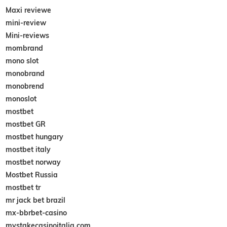
Maxi reviewe
mini-review
Mini-reviews
mombrand
mono slot
monobrand
monobrend
monoslot
mostbet
mostbet GR
mostbet hungary
mostbet italy
mostbet norway
Mostbet Russia
mostbet tr
mr jack bet brazil
mx-bbrbet-casino
mystakecasinoitalia.com