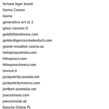
fortune tiger brazil
Gama Casino
Game
generative art ai 1
glory-casinos tr
goldblitzextreme.com
goldentigercasinodeutsch.com
grand-mondial-casino.us
hellspinaustralia.win
hitnspincz.com
hitnspinschweiz.com
imvest.it
jackpotcitycanada.net
jackpotcitymexico.com
jet4bet-australia.net
joocasinonz.com
joocasinouk.uk
Kasyno Online PL