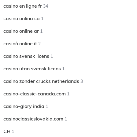
casino en ligne fr
34
casino onlina ca
1
casino online ar
1
casinò online it
2
casino svensk licens
1
casino utan svensk licens
1
casino zonder crucks netherlands
3
casino-classic-canada.com
1
casino-glory india
1
casinoclassicslovakia.com
1
CH
1