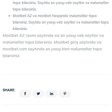
tapa bilərsiniz. Saytda ən yaxşı veb saytlar və məlumatlar
tapa bilərsiniz.
Mostbet AZ və mostbet haqqında məlumatlar tapa
bilərsiniz. Saytda ən yaxşı veb saytlar və məlumatlar tapa
bilərsiniz.
Mostbet AZ rəsmi saytında siz ən yaxşı veb saytlar və
məlumatlar tapa bilərsiniz. Mostbet giriş saytında və
mostbet.com saytında ən yaxşı kimi məlumatlar tapa
bilərsiniz.
SHARE: