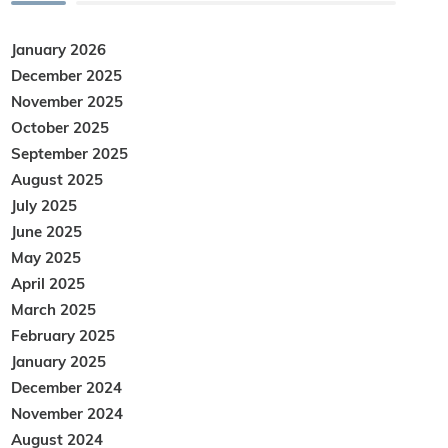
January 2026
December 2025
November 2025
October 2025
September 2025
August 2025
July 2025
June 2025
May 2025
April 2025
March 2025
February 2025
January 2025
December 2024
November 2024
August 2024