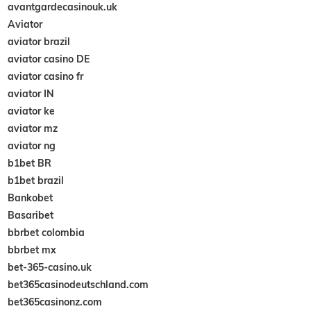
avantgardecasinouk.uk
Aviator
aviator brazil
aviator casino DE
aviator casino fr
aviator IN
aviator ke
aviator mz
aviator ng
b1bet BR
b1bet brazil
Bankobet
Basaribet
bbrbet colombia
bbrbet mx
bet-365-casino.uk
bet365casinodeutschland.com
bet365casinonz.com