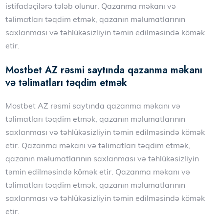
istifadəçilərə tələb olunur. Qazanma məkanı və
təlimatları təqdim etmək, qazanın məlumatlarının
saxlanması və təhlükəsizliyin təmin edilməsində kömək
etir.
Mostbet AZ rəsmi saytında qazanma məkanı
və təlimatları təqdim etmək
Mostbet AZ rəsmi saytında qazanma məkanı və
təlimatları təqdim etmək, qazanın məlumatlarının
saxlanması və təhlükəsizliyin təmin edilməsində kömək
etir. Qazanma məkanı və təlimatları təqdim etmək,
qazanın məlumatlarının saxlanması və təhlükəsizliyin
təmin edilməsində kömək etir. Qazanma məkanı və
təlimatları təqdim etmək, qazanın məlumatlarının
saxlanması və təhlükəsizliyin təmin edilməsində kömək
etir.