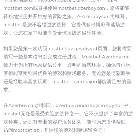
mostbet.com或直接使用mostbet azerbaycan，您将能够
轻松地注册并开始您的冒险之旅。在Azerbaycan共和国，
mostbet是您不容错过的选择，它提供多种博彩和赌场游
戏，让您在家中就能享受全球顶级的娱乐体验。
如果您是第一次访问mostbet az qeydiyyat页面，您将需要
填写一些基本信息以完成注册过程。Mostbet Azerbaycan
致力于为所有玩家提供公平、透明的游戏环境，确保每位玩
家都能享受到最优质的博彩和赌场服务。无论您是博彩新手
还是经验丰富的玩家，mostbet azerbaijan都能满足您的需
求。
在Azerbaycan共和国，azerbaycanda kazino saytlari中，
mosbet无疑是最受欢迎的选择之一。它不仅提供了丰富的游
戏种类，还拥有专业的客户服务团队，随时为您提供帮助。
访问mostbet az，开始您的博彩和赌场冒险吧！