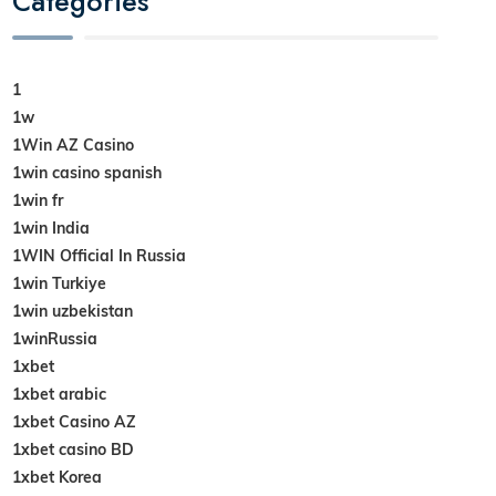
Categories
1
1w
1Win AZ Casino
1win casino spanish
1win fr
1win India
1WIN Official In Russia
1win Turkiye
1win uzbekistan
1winRussia
1xbet
1xbet arabic
1xbet Casino AZ
1xbet casino BD
1xbet Korea