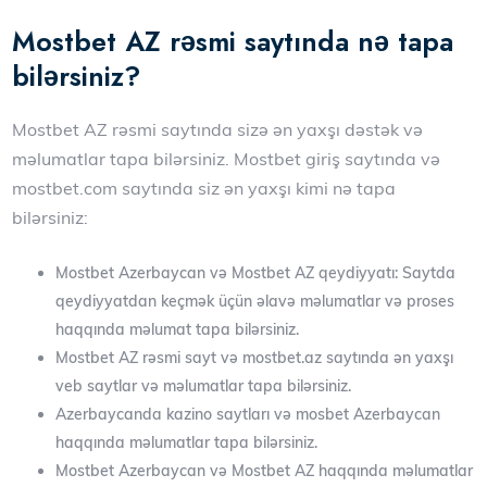
Mostbet AZ rəsmi saytında nə tapa
bilərsiniz?
Mostbet AZ rəsmi saytında sizə ən yaxşı dəstək və
məlumatlar tapa bilərsiniz. Mostbet giriş saytında və
mostbet.com saytında siz ən yaxşı kimi nə tapa
bilərsiniz:
Mostbet Azerbaycan və Mostbet AZ qeydiyyatı: Saytda
qeydiyyatdan keçmək üçün əlavə məlumatlar və proses
haqqında məlumat tapa bilərsiniz.
Mostbet AZ rəsmi sayt və mostbet.az saytında ən yaxşı
veb saytlar və məlumatlar tapa bilərsiniz.
Azerbaycanda kazino saytları və mosbet Azerbaycan
haqqında məlumatlar tapa bilərsiniz.
Mostbet Azerbaycan və Mostbet AZ haqqında məlumatlar