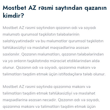
Mostbet AZ rəsmi saytından qazanın
kimdir?
Mostbet AZ rəsmi saytından qazanın adı və soyadı
məlumatı qurumsal təşkilatın tələbələrinin
səlahiyyətindədir və bu məlumatlar qurumsal təşkilatın
təhlükəsizliyi və məsləhət məqsədlərinə əsasən
saxlanılır. Qazanın məlumatları, qazanın tələbələrindən
və ya onların təşkilatında müraciət etdiklərindən əldə
olunur. Qazanın adı və soyadı, qazanma məkanı və
təlimatları təqdim etmək üçün istifadəçilərə tələb olunur.
Mostbet AZ rəsmi saytında qazanma məkanı və
təlimatları təqdim etmək təhlükəsizliyi və məsləhət
məqsədlərinə əsasən necədir. Qazanın adı və soyadı,
qazanma məkanı və təlimatları təqdim etmək üçün