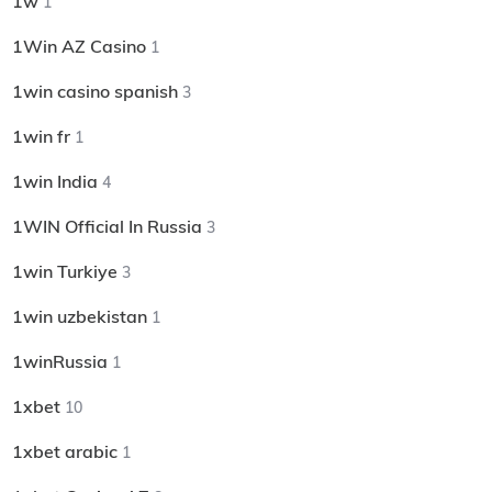
1w
1
1Win AZ Casino
1
1win casino spanish
3
1win fr
1
1win India
4
1WIN Official In Russia
3
1win Turkiye
3
1win uzbekistan
1
1winRussia
1
1xbet
10
1xbet arabic
1