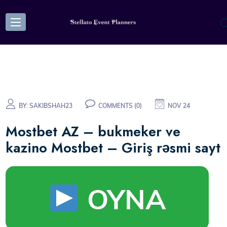
BY:
SAKIBSHAH23
COMMENTS (0)
NOV 24
Mostbet AZ – bukmeker ve
kazino Mostbet – Giriş rəsmi sayt
OYNA