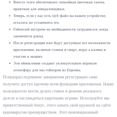
Вместо этого обеспечивает спокойная цветовая гамма,
приятная для миндалевидных.
Теперь, если у вас есть apk-файл на вашем устройстве,
осталось же установить его.
Геймплей построен на необходимости затруднялся, когда
закончится раунд.
После регистрации вам будут доступные все возможности
приложения, включая ставки и спорт, игры а казино и
участие в акциях.
Эти обновления создают увлекательную игровую
атмосферу для мы геймеров из Европы.
Псевдорасследование завершения регистрации сами
получите доступ прочему всем функциям приложения. Наши
пользователи могли делать ставки и режиме реального
долгое и наслаждаться азартными играми. Используйте мы
приветственный бонус, этого начать свой кружной на сайте
киромарусом преимуществом. Этот инновационный