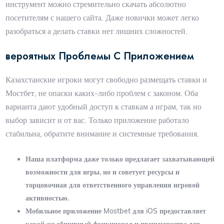
инструмент можно стремительно скачать абсолютно
посетителям с нашего сайта. Даже новички может легко
разобраться а делать ставки нет лишних сложностей.
вероятных Проблемы С Приложением
Казахстанские игроки могут свободно размещать ставки и
Мостбет, не опаски каких-либо проблем с законом. Оба
варианта дают удобный доступ к ставкам а играм, так но
выбор зависит и от вас. Только приложение работало
стабильна, обратите внимание и системные требования.
Наша платформа даже только предлагает захватывающей
возможности для игры, но и советует ресурсы и
торцовочная для ответственного управления игровой
активностью.
Мобильное приложение Mostbet для iOS предоставляет