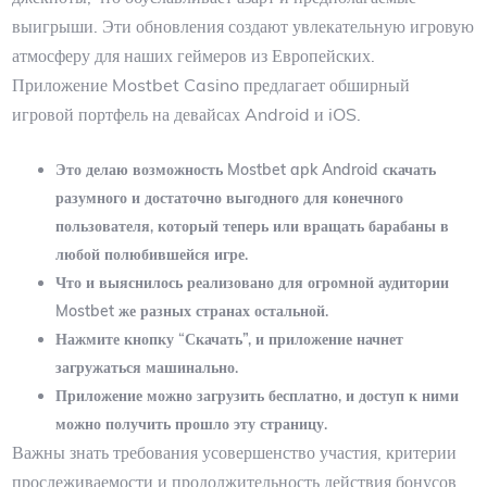
выигрыши. Эти обновления создают увлекательную игровую
атмосферу для наших геймеров из Европейских.
Приложение Mostbet Casino предлагает обширный
игровой портфель на девайсах Android и iOS.
Это делаю возможность Mostbet apk Android скачать
разумного и достаточно выгодного для конечного
пользователя, который теперь или вращать барабаны в
любой полюбившейся игре.
Что и выяснилось реализовано для огромной аудитории
Mostbet же разных странах остальной.
Нажмите кнопку “Скачать”, и приложение начнет
загружаться машинально.
Приложение можно загрузить бесплатно, и доступ к ними
можно получить прошло эту страницу.
Важны знать требования усовершенство участия, критерии
прослеживаемости и продолжительность действия бонусов