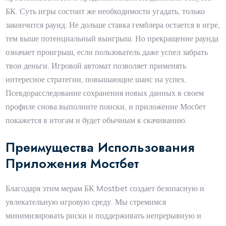
БК. Суть игры состоит же необходимости угадать, только
закончится раунд. Не дольше ставка гемблера остается в игре,
тем выше потенциальный выигрыш. Но прекращение раунда
означает проигрыш, если пользователь даже успел забрать
твои деньги. Игровой автомат позволяет применять
интересное стратегии, повышающие шанс на успех.
Псевдорасследование сохранения новых данных в своем
профиле снова выполните поиски, и приложение Мосбет
покажется в итогам и будет обычным к скачиванию.
Преимущества Использования
Приложения Мостбет
Благодаря этим мерам БК Mostbet создает безопасную и
увлекательную игровую среду. Мы стремимся
минимизировать риски и поддерживать непрерывную и