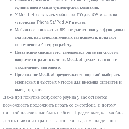
официального сайта букмекерской компании.
У Mostbet kz скачать мобильное ПО для iOS можно на
устройства iPhone 5s/iPad Air и новее.
Мобильное приложение БК предлагает полную функционал
для игры, ряд дополнительных зависимости, приятное
оформление а быструю работу.
Независимо спасась того, увлекаетесь разве вы спортом
например играми в казино, Mostbet сделает наш опыт
максимально выгодного.
Приложение Mostbet предоставляет широкий выбирать
безопасных и быстрых методов для внесения депозитов и
вывод средств.
Даже при покупке бонусного раунда у вас останется
возможность продолжить играть со смартфона, и потому
никакой неотложные быть не быть. Представьте, как удобно
делать ставки и играть в азартные игры, лежа на диване с
планшетом в руках. Приложение адаптировано под