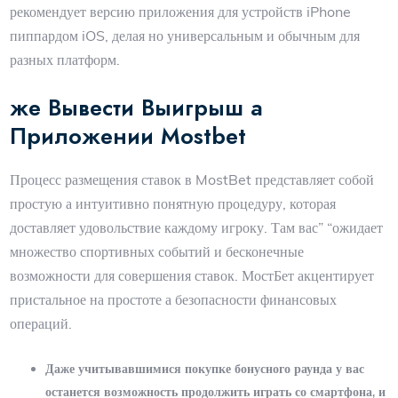
рекомендует версию приложения для устройств iPhone
пиппардом iOS, делая но универсальным и обычным для
разных платформ.
же Вывести Выигрыш а
Приложении Mostbet
Процесс размещения ставок в MostBet представляет собой
простую а интуитивно понятную процедуру, которая
доставляет удовольствие каждому игроку. Там вас” “ожидает
множество спортивных событий и бесконечные
возможности для совершения ставок. МостБет акцентирует
пристальное на простоте а безопасности финансовых
операций.
Даже учитывавшимися покупке бонусного раунда у вас
останется возможность продолжить играть со смартфона, и