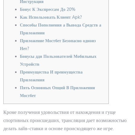
Инструкция
Бонус К Экспрессам До 20%
Как Использовать Клиент Apk?
Способы Пополнения а Вывода Средств а
Приложении
Приложение Мостбет Безопасно одноиз
Нет?
Бонусы ддя Пользователей Мобильных
Устройств
Преимущества И преимущества
Приложения
Пять Основных Опций В Приложении
Мостбет
Кроме получения удовольствия от нахождения и гуще
спортивных происшедших, трансляция дает возможностью
делать лайв-ставки и основе происходящего же игре.