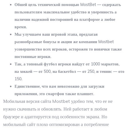
Обшей цель технической помощью MostBet — содержать
пользователям максимальное удобство и уверенность а
наличии надежной посторонней на платформе а любое
время.
Мы улучшаем ваш игровой этапа, предлагая
разнообразные бонусы и акции же компании Mostbet
усовершенство всех игроков, осторожен то новички также
постоянные игроки.
Так, а топовый футбол игроки найдут от 1000 маркетов,
на хоккей — от 500, на баскетбол — от 250, и теннис — ото
150.
Единственное, что вам невозможно для загрузки
приложения, это смартфон также планшет.
Мобильная версия сайта Mostbet удобно тем, что ее не
нужно скачивать и обновлять. Ней работает в любом
браузере и адаптируется под особенности экрана. Но
мобильный сайт плохо оптимизирован а потребление