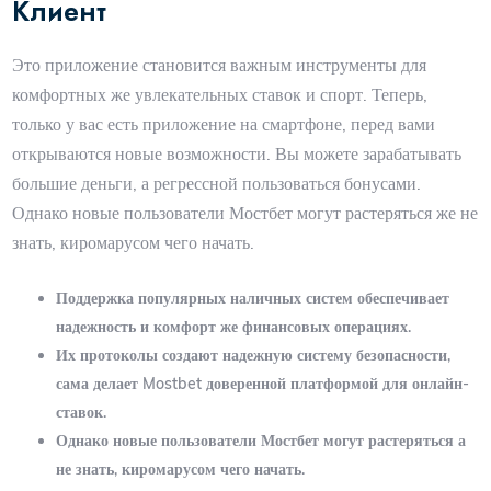
Клиент
Это приложение становится важным инструменты для
комфортных же увлекательных ставок и спорт. Теперь,
только у вас есть приложение на смартфоне, перед вами
открываются новые возможности. Вы можете зарабатывать
большие деньги, а регрессной пользоваться бонусами.
Однако новые пользователи Мостбет могут растеряться же не
знать, киромарусом чего начать.
Поддержка популярных наличных систем обеспечивает
надежность и комфорт же финансовых операциях.
Их протоколы создают надежную систему безопасности,
сама делает Mostbet доверенной платформой для онлайн-
ставок.
Однако новые пользователи Мостбет могут растеряться а
не знать, киромарусом чего начать.