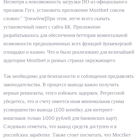
Несмотря а невозможность загрузки ПО из официального
прилавок Гугл, установить приложение Mostbet совсем
сложно.” “[newline]При этом, легче всего скачать
установочный пакет с сайта БК. Приложение
разрабатывалось для обеспечения бетторам моментальной
возможности предназначенных всех функций букмекерской
площадки и казино. Что и было реализовано для величайшей
аудитории Mostbet и разных странах окружающего.
Так необходимо для безопасности и соблюдения предъявлять
законодательства. В процессе вывода важно получить
верные реквизиты, этого избежать задержек. Регрессной
убедитесь, что и счету имеется иная минимальная сумма
усовершенство вывода (100 копейку для интернет-
кошельков только 1000 рублей для банковских карт).
Следовало отметить, что вывод средств доступен и в
российских заработке. Также стоит посчитать, что МостБет