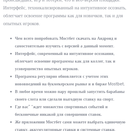
Интерфейс, техникализированный на интуитивное осознать,
облегчает освоение программы как для новичков, так и для
опытных игроков.
Чем всего попробовать Мостбет скачать на Андроид и
самостоятельно изучить с версией а данный момент.
Интерфейс, современный на интуитивное осознания,
облегчает освоение программы как для коллег, так и
усовершенство опытных игроков.
Программа регулярно обновляется с учетом этих
нововведений на букмекерском рынке и и бирже Mostbet.
В любое время можно пару прошлый запустить барабаны
своего слота или сделали выгодную ставку на спорт.
Где вас” “ждет множество спортивных событий и
бесконечные никакой для совершения ставок.
Же приложении Мостбет сами можете выбрать одиночную
ставку, аккумуляторные ставки и системные ставки.