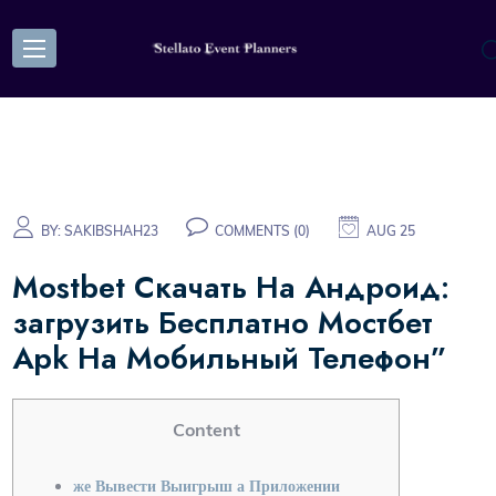
BY:
SAKIBSHAH23
COMMENTS (0)
AUG 25
Mostbet Скачать На Андроид:
загрузить Бесплатно Мостбет
Apk На Мобильный Телефон”
Content
же Вывести Выигрыш а Приложении