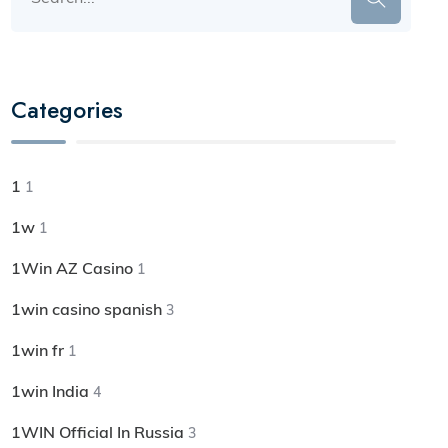
Categories
1
1
1w
1
1Win AZ Casino
1
1win casino spanish
3
1win fr
1
1win India
4
1WIN Official In Russia
3