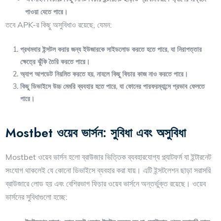
পাওয়া যেতে পারে।
তবে APK-র কিছু অসুবিধাও রয়েছে, যেমন:
প্রথমবার ইন্সটল করার জন্য ইউজারকে সাইডলোড করতে হতে পারে, যা নিরাপত্তার
ক্ষেত্রে ঝুঁকি তৈরি করতে পারে।
অ্যাপ আপডেট নিয়মিত করতে হয়, নাহলে কিছু ফিচার কাজ নাও করতে পারে।
কিছু ডিভাইসে উচ্চ মেমরি ব্যবহার হতে পারে, যা ফোনের পারফরম্যান্সে প্রভাব ফেলতে
পারে।
Mostbet ওয়েব ভার্সন: সুবিধা এবং অসুবিধা
Mostbet ওয়েব ভার্সন হলো ব্রাউজার ভিত্তিক ব্যবহারযোগ্য প্ল্যাটফর্ম যা ইন্টারনেট
সংযোগ থাকলেই যে কোনো ডিভাইসে ব্যবহার করা যায়। এটি ইন্সটলেশন ছাড়া সরাসরি
ব্রাউজারে লোড হয় এবং বেশিরভাগ ফিচার ওয়েব ভার্সনে অন্তর্ভুক্ত রয়েছে। ওয়েব
ভার্সনের সুবিধাগুলো হচ্ছে: