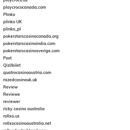
playcrococanada.com
Plinko
plinko UK
plinko_pl
pokerstarscasinocanada.org
pokerstarscasinoindia.com
pokerstarscasinosverige.com
Post
Qizilbilet
quatrocasinoaustria.com
razedcasinouk.uk
Review
Reviewe
reviewer
ricky casino australia
rollxo.us
rollxocasinoaustralia.net