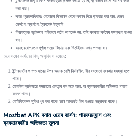
ইন্সটলেশন ছাড়াঃ
কোন সফটওয়্যার ইন্সটল করতে হয় না, ব্রাউজার থেকে সরাসরি কাজ
করা যায়।
সহজ প্রবেশাধিকারঃ
যেকোনো ডিভাইস থেকে লগইন দিয়ে ব্যবহার করা যায়, যেমন
ডেক্সটপ, ল্যাপটপ, ট্যাবলেট ইত্যাদি।
নিরাপত্তাঃ
ব্রাউজার পরিবেশে অটো আপডেট হয়, তাই সবসময় সর্বশেষ সংস্করণ পাওয়া
যায়।
ব্যবহারযোগ্যতাঃ
পূর্ণাঙ্গ ওয়েব ফিচার এবং ডিটেইলড তথ্য পাওয়া যায়।
তবে ওয়েব ভার্সনের কিছু অসুবিধাও রয়েছে:
ইন্টারনেটের গুণগত মানের উপর অনেক বেশি নির্ভরশীল, ধীর সংযোগে ব্যবহার সমস্যা হতে
পারে।
মোবাইল ব্রাউজারে সময়মতো রেসপন্স কম হতে পারে, যা ব্যবহারকারীর অভিজ্ঞতা খারাপ
করতে পারে।
নোটিফিকেশন সুবিধা খুব কম থাকে, তাই আপডেট মিস হওয়ার সম্ভাবনা থাকে।
Mostbet APK বনাম ওয়েব ভার্সন: পারফরম্যান্স এবং
ব্যবহারকারীর অভিজ্ঞতা তুলনা