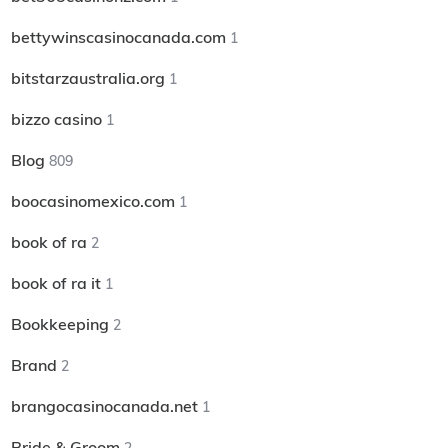
bettywinscasinocanada.com
1
bitstarzaustralia.org
1
bizzo casino
1
Blog
809
boocasinomexico.com
1
book of ra
2
book of ra it
1
Bookkeeping
2
Brand
2
brangocasinocanada.net
1
Bride & Groom