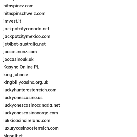
hitnspincz.com
hitnspinschweiz.com
imvest.it
jackpotcitycanada.net
jackpotcitymexico.com
jet4bet-australia.net
joocasinonz.com
joocasinouk.uk
Kasyno Online PL
king johnnie
kingbillycasino.org.uk
luckyhunterosterreich.com
luckyonescasino.us
luckyonescasinocanada.net
luckyonescasinonorge.com
lukkicasinoireland.com
luxurycasinoosterreich.com
Masalbet