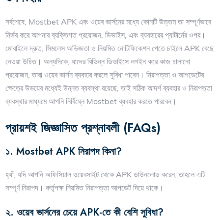
সর্বশেষে, Mostbet APK এবং ওয়েব ভার্সনের মধ্যে কোনটি উত্তম তা সম্পূর্ণভাবে
নির্ভর করে আপনার ব্যক্তিগত প্রয়োজন, ডিভাইস, এবং ব্যবহারের প্যাটার্নের ওপর।
মোবাইলে দ্রুত, সিমলেস অভিজ্ঞতা ও নিয়মিত নোটিফিকেশন পেতে চাইলে APK বেছে
নেওয়া উচিত। অন্যদিকে, যাদের বিভিন্ন ডিভাইসে লগইন করে কাজ চালানো
প্রয়োজন, তারা ওয়েব ভার্সন ব্যবহার করলে সুবিধা পাবেন। নিরাপত্তা ও আপডেটের
ক্ষেত্রে উভয়ের মধ্যেই উন্নত ব্যবস্থা রয়েছে, তাই সঠিক আদর্শ ব্যবহার ও নিরাপত্তা
ব্যবস্থার মাধ্যমে আপনি নির্বিঘ্নে Mostbet ব্যবহার করতে পারবেন।
প্রায়শই জিজ্ঞাসিত প্রশ্নাবলী (FAQs)
১. Mostbet APK নিরাপদ কিনা?
হ্যাঁ, যদি আপনি অফিসিয়াল ওয়েবসাইট থেকে APK ডাউনলোড করেন, তাহলে এটি
সম্পূর্ণ নিরাপদ। কর্তৃপক্ষ নিয়মিত নিরাপত্তা আপডেট দিয়ে থাকে।
২. ওয়েব ভার্সনের চেয়ে APK-তে কী বেশি সুবিধা?