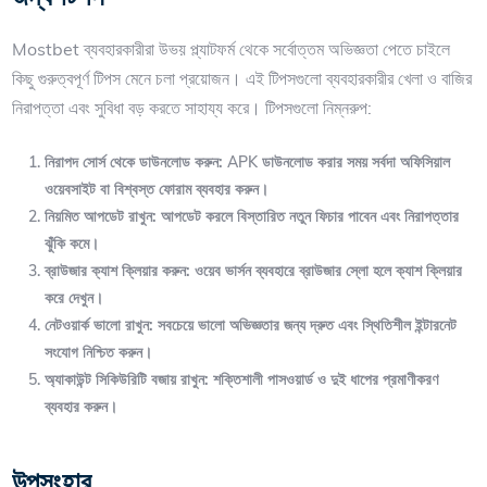
Mostbet ব্যবহারকারীরা উভয় প্ল্যাটফর্ম থেকে সর্বোত্তম অভিজ্ঞতা পেতে চাইলে
কিছু গুরুত্বপূর্ণ টিপস মেনে চলা প্রয়োজন। এই টিপসগুলো ব্যবহারকারীর খেলা ও বাজির
নিরাপত্তা এবং সুবিধা বড় করতে সাহায্য করে। টিপসগুলো নিম্নরুপ:
নিরাপদ সোর্স থেকে ডাউনলোড করুন:
APK ডাউনলোড করার সময় সর্বদা অফিসিয়াল
ওয়েবসাইট বা বিশ্বস্ত ফোরাম ব্যবহার করুন।
নিয়মিত আপডেট রাখুন:
আপডেট করলে বিস্তারিত নতুন ফিচার পাবেন এবং নিরাপত্তার
ঝুঁকি কমে।
ব্রাউজার ক্যাশ ক্লিয়ার করুন:
ওয়েব ভার্সন ব্যবহারে ব্রাউজার স্লো হলে ক্যাশ ক্লিয়ার
করে দেখুন।
নেটওয়ার্ক ভালো রাখুন:
সবচেয়ে ভালো অভিজ্ঞতার জন্য দ্রুত এবং স্থিতিশীল ইন্টারনেট
সংযোগ নিশ্চিত করুন।
অ্যাকাউন্ট সিকিউরিটি বজায় রাখুন:
শক্তিশালী পাসওয়ার্ড ও দুই ধাপের প্রমাণীকরণ
ব্যবহার করুন।
উপসংহার