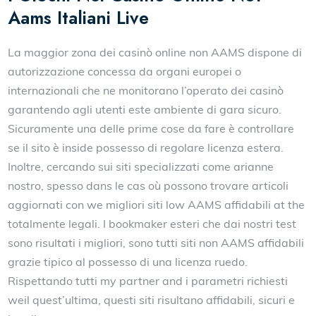
Aams Italiani Live
La maggior zona dei casinò online non AAMS dispone di
autorizzazione concessa da organi europei o
internazionali che ne monitorano l’operato dei casinò
garantendo agli utenti este ambiente di gara sicuro.
Sicuramente una delle prime cose da fare è controllare
se il sito è inside possesso di regolare licenza estera.
Inoltre, cercando sui siti specializzati come arianne
nostro, spesso dans le cas où possono trovare articoli
aggiornati con we migliori siti low AAMS affidabili at the
totalmente legali. I bookmaker esteri che dai nostri test
sono risultati i migliori, sono tutti siti non AAMS affidabili
grazie tipico al possesso di una licenza ruedo.
Rispettando tutti my partner and i parametri richiesti
weil quest’ultima, questi siti risultano affidabili, sicuri e