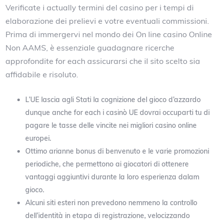
Verificate i actually termini del casino per i tempi di
elaborazione dei prelievi e votre eventuali commissioni.
Prima di immergervi nel mondo dei On line casino Online
Non AAMS, è essenziale guadagnare ricerche
approfondite for each assicurarsi che il sito scelto sia
affidabile e risoluto.
L’UE lascia agli Stati la cognizione del gioco d’azzardo
dunque anche for each i casinò UE dovrai occuparti tu di
pagare le tasse delle vincite nei migliori casino online
europei.
Ottimo arianne bonus di benvenuto e le varie promozioni
periodiche, che permettono ai giocatori di ottenere
vantaggi aggiuntivi durante la loro esperienza dalam
gioco.
Alcuni siti esteri non prevedono nemmeno la controllo
dell’identità in etapa di registrazione, velocizzando