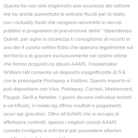
Questo ha non solo migliorato una sicurezza del settore
ma ha anche aumentato le entrate fiscali per lo stato,
con i actually fondi che vengono reinvestiti in servizi
pubblici e programmi di prevenzione della” “dipendenza.
Quindi, per agire in sicurezza ti consigliamo di recarti in
uno dei 4 casino within Italia che operano legalmente sul
territorio o di giocare esclusivamente nei casino online
che hanno acquisito la abuso AAMS. Il bookmaker
William Hill consente un deposito insignificante di 5 €
con le prepagate Postepay e Kalibra. Questo importo si
può depositare con Visa, Postepay, Cartasì, Mastercard,
Paypal, Skrill e Neteller. I giochi devono individuo testati
e certificati, in modo ag offrire risultati e pagamenti
sicuri aje giocatori. Oltre all’AAMS che si occupa di
effettuare controlli, spesso i migliori casinò AAMS
cuando rivolgono a enti terzi per possedere ulteriori