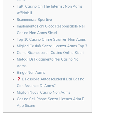
Tutti Casino On The Internet Non Aams
Affidabili
Scommesse Sportive
Implementazioni Gioco Responsabile Nei
Casinò Non Aams Sicuri
Top 10 Casino Online Stranieri Non Aams
Migliori Casinò Senza Licenza Aams Top 7
Come Riconoscere I Casinò Online Sicuri
Metodi Di Pagamento Nei Casinò No
Aams
Bingo Non Aams
È Possibile Autoescludersi Dai Casino
Con Assenza Di Aams?
Migliori Nuovi Casino Non Aams
Casinò Cell Phone Senza Licenza Adm E
App Sicure