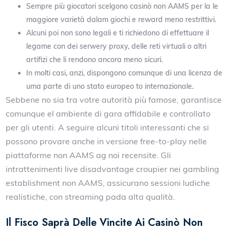
Sempre più giocatori scelgono casinò non AAMS per la le
maggiore varietà dalam giochi e reward meno restrittivi.
Alcuni poi non sono legali e ti richiedono di effettuare il
legame con dei serwery proxy, delle reti virtuali o altri
artifizi che li rendono ancora meno sicuri.
In molti casi, anzi, dispongono comunque di una licenza de
uma parte di uno stato europeo to internazionale.
Sebbene no sia tra votre autorità più famose, garantisce
comunque el ambiente di gara affidabile e controllato
per gli utenti. A seguire alcuni titoli interessanti che si
possono provare anche in versione free-to-play nelle
piattaforme non AAMS ag noi recensite. Gli
intrattenimenti live disadvantage croupier nei gambling
establishment non AAMS, assicurano sessioni ludiche
realistiche, con streaming pada alta qualità.
Il Fisco Saprà Delle Vincite Ai Casinò Non