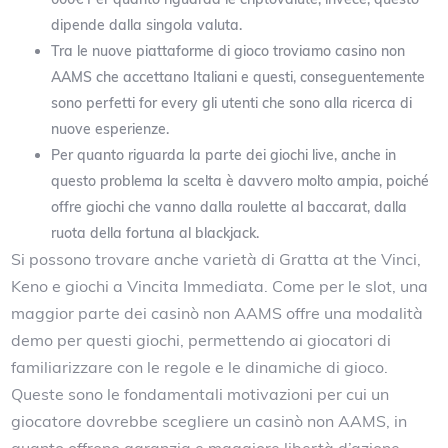
dipende dalla singola valuta.
Tra le nuove piattaforme di gioco troviamo casino non
AAMS che accettano Italiani e questi, conseguentemente
sono perfetti for every gli utenti che sono alla ricerca di
nuove esperienze.
Per quanto riguarda la parte dei giochi live, anche in
questo problema la scelta è davvero molto ampia, poiché
offre giochi che vanno dalla roulette al baccarat, dalla
ruota della fortuna al blackjack.
Si possono trovare anche varietà di Gratta at the Vinci,
Keno e giochi a Vincita Immediata. Come per le slot, una
maggior parte dei casinò non AAMS offre una modalità
demo per questi giochi, permettendo ai giocatori di
familiarizzare con le regole e le dinamiche di gioco.
Queste sono le fondamentali motivazioni per cui un
giocatore dovrebbe scegliere un casinò non AAMS, in