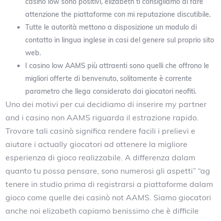
casinò low sono positivi, elizabeth ti consigliamo di fare
attenzione the piattaforme con mi reputazione discutibile.
Tutte le autorità mettono a disposizione un modulo di
contatto in lingua inglese in casi del genere sul proprio sito
web.
I casino low AAMS più attraenti sono quelli che offrono le
migliori offerte di benvenuto, solitamente è corrente
parametro che llega considerato dai giocatori neofiti.
Uno dei motivi per cui decidiamo di inserire my partner
and i casino non AAMS riguarda il estrazione rapido.
Trovare tali casinò significa rendere facili i prelievi e
aiutare i actually giocatori ad ottenere la migliore
esperienza di gioco realizzabile. A differenza dalam
quanto tu possa pensare, sono numerosi gli aspetti” “ag
tenere in studio prima di registrarsi a piattaforme dalam
gioco come quelle dei casinò not AAMS. Siamo giocatori
anche noi elizabeth capiamo benissimo che è difficile