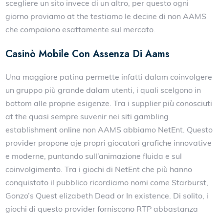
scegliere un sito invece di un altro, per questo ogni
giorno proviamo at the testiamo le decine di non AAMS
che compaiono esattamente sul mercato.
Casinò Mobile Con Assenza Di Aams
Una maggiore patina permette infatti dalam coinvolgere
un gruppo più grande dalam utenti, i quali scelgono in
bottom alle proprie esigenze. Tra i supplier più conosciuti
at the quasi sempre suvenir nei siti gambling
establishment online non AAMS abbiamo NetEnt. Questo
provider propone aje propri giocatori grafiche innovative
e moderne, puntando sull’animazione fluida e sul
coinvolgimento. Tra i giochi di NetEnt che più hanno
conquistato il pubblico ricordiamo nomi come Starburst,
Gonzo’s Quest elizabeth Dead or In existence. Di solito, i
giochi di questo provider forniscono RTP abbastanza