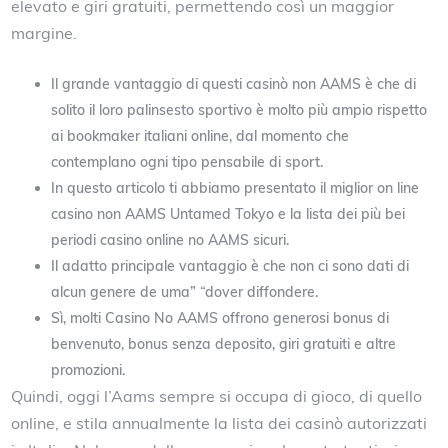
elevato e giri gratuiti, permettendo così un maggior
margine.
Il grande vantaggio di questi casinò non AAMS è che di
solito il loro palinsesto sportivo è molto più ampio rispetto
ai bookmaker italiani online, dal momento che
contemplano ogni tipo pensabile di sport.
In questo articolo ti abbiamo presentato il miglior on line
casino non AAMS Untamed Tokyo e la lista dei più bei
periodi casino online no AAMS sicuri.
Il adatto principale vantaggio è che non ci sono dati di
alcun genere de uma” “dover diffondere.
Sì, molti Casino No AAMS offrono generosi bonus di
benvenuto, bonus senza deposito, giri gratuiti e altre
promozioni.
Quindi, oggi l’Aams sempre si occupa di gioco, di quello
online, e stila annualmente la lista dei casinò autorizzati