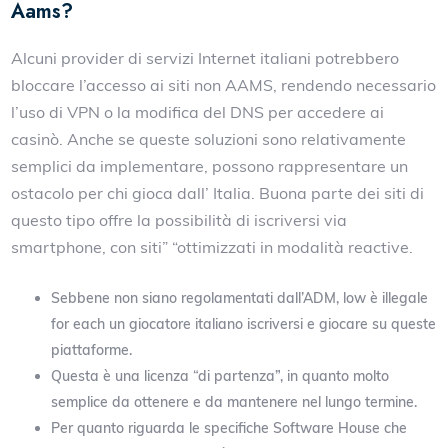
Aams?
Alcuni provider di servizi Internet italiani potrebbero
bloccare l’accesso ai siti non AAMS, rendendo necessario
l’uso di VPN o la modifica del DNS per accedere ai
casinò. Anche se queste soluzioni sono relativamente
semplici da implementare, possono rappresentare un
ostacolo per chi gioca dall’ Italia. Buona parte dei siti di
questo tipo offre la possibilità di iscriversi via
smartphone, con siti” “ottimizzati in modalità reactive.
Sebbene non siano regolamentati dall’ADM, low è illegale
for each un giocatore italiano iscriversi e giocare su queste
piattaforme.
Questa è una licenza “di partenza”, in quanto molto
semplice da ottenere e da mantenere nel lungo termine.
Per quanto riguarda le specifiche Software House che