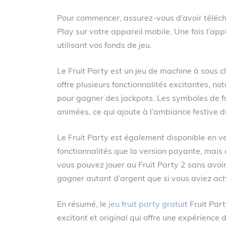
Pour commencer, assurez-vous d’avoir télécha
Play sur votre appareil mobile. Une fois l’ap
utilisant vos fonds de jeu.
Le Fruit Party est un jeu de machine à sous c
offre plusieurs fonctionnalités excitantes, n
pour gagner des jackpots. Les symboles de fr
animées, ce qui ajoute à l’ambiance festive d
Le Fruit Party est également disponible en ver
fonctionnalités que la version payante, mais a
vous pouvez jouer au Fruit Party 2 sans avoi
gagner autant d’argent que si vous aviez ach
En résumé, le
jeu fruit party gratuit
Fruit Par
excitant et original qui offre une expérience 