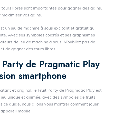
s tours libres sont importantes pour gagner des gains.
r maximiser vos gains.
st un jeu de machine à sous excitant et gratuit qui
ante. Avec ses symboles colorés et ses graphismes
amateurs de jeu de machine à sous. N’oubliez pas de
et de gagner des tours libres.
 Party de Pragmatic Play
rsion smartphone
itant et original, le Fruit Party de Pragmatic Play est
e jeu unique et animée, avec des symboles de fruits
ns ce guide, nous allons vous montrer comment jouer
 appareil mobile.