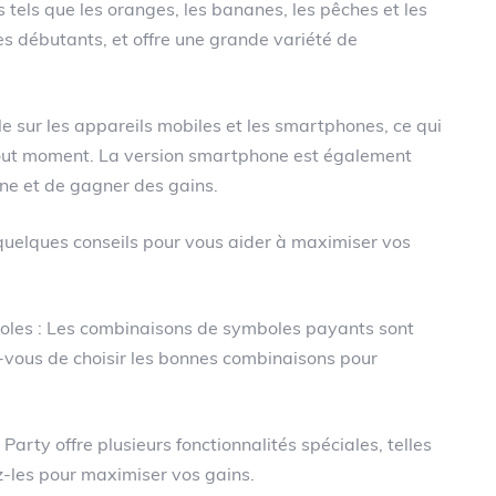
 tels que les oranges, les bananes, les pêches et les
les débutants, et offre une grande variété de
le sur les appareils mobiles et les smartphones, ce qui
 tout moment. La version smartphone est également
gne et de gagner des gains.
 quelques conseils pour vous aider à maximiser vos
oles : Les combinaisons de symboles payants sont
vous de choisir les bonnes combinaisons pour
t Party offre plusieurs fonctionnalités spéciales, telles
sez-les pour maximiser vos gains.