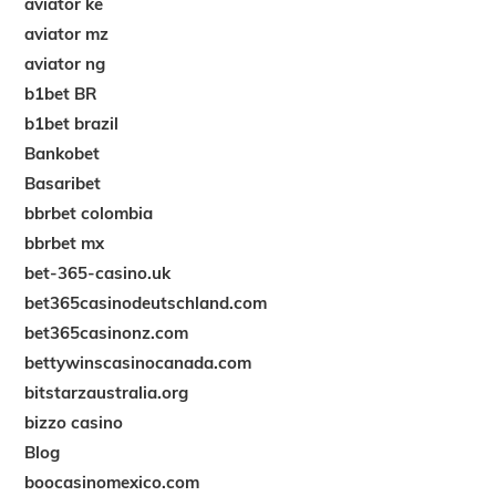
aviator ke
aviator mz
aviator ng
b1bet BR
b1bet brazil
Bankobet
Basaribet
bbrbet colombia
bbrbet mx
bet-365-casino.uk
bet365casinodeutschland.com
bet365casinonz.com
bettywinscasinocanada.com
bitstarzaustralia.org
bizzo casino
Blog
boocasinomexico.com