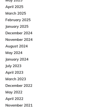
May 2025
April 2025
March 2025
February 2025
January 2025
December 2024
November 2024
August 2024
May 2024
January 2024
July 2023
April 2023
March 2023
December 2022
May 2022
April 2022
November 2021