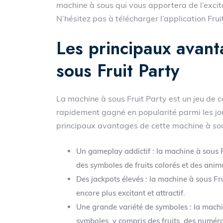
machine à sous qui vous apportera de l’excitati
N’hésitez pas à télécharger l’application Fru
Les principaux avant
sous Fruit Party
La machine à sous Fruit Party est un jeu de 
rapidement gagné en popularité parmi les jou
principaux avantages de cette machine à sou
Un gameplay addictif : la machine à sous F
des symboles de fruits colorés et des anim
Des jackpots élevés : la machine à sous Fru
encore plus excitant et attractif.
Une grande variété de symboles : la machi
symboles, y compris des fruits, des numéro