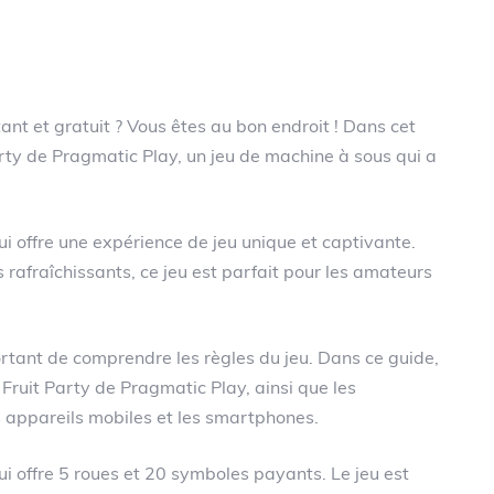
nt et gratuit ? Vous êtes au bon endroit ! Dans cet
Party de Pragmatic Play, un jeu de machine à sous qui a
ui offre une expérience de jeu unique et captivante.
rafraîchissants, ce jeu est parfait pour les amateurs
rtant de comprendre les règles du jeu. Dans ce guide,
Fruit Party de Pragmatic Play, ainsi que les
es appareils mobiles et les smartphones.
ui offre 5 roues et 20 symboles payants. Le jeu est