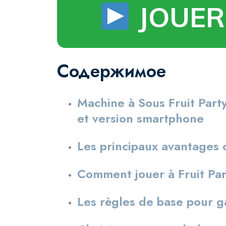
JOUER
Содержимое
Machine à Sous Fruit Part
et version smartphone
Les principaux avantages d
Comment jouer à Fruit Par
Les règles de base pour g