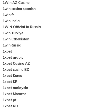
1Win AZ Casino
1win casino spanish
1win fr
1win India
1WIN Official In Russia
1win Turkiye
1win uzbekistan
1winRussia
1xbet
1xbet arabic
1xbet Casino AZ
1xbet casino BD
1xbet Korea
1xbet KR
1xbet malaysia
1xbet Morocco
1xbet pt
1xbet RU