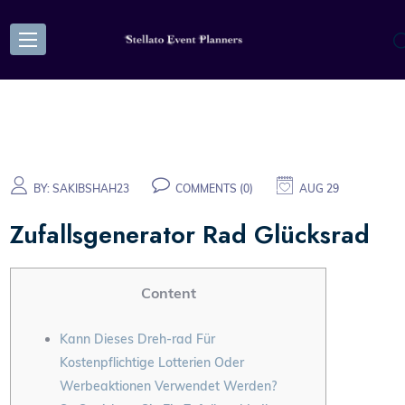
BY:
SAKIBSHAH23
COMMENTS (0)
AUG 29
Zufallsgenerator Rad Glücksrad
Content
Kann Dieses Dreh-rad Für
Kostenpflichtige Lotterien Oder
Werbeaktionen Verwendet Werden?