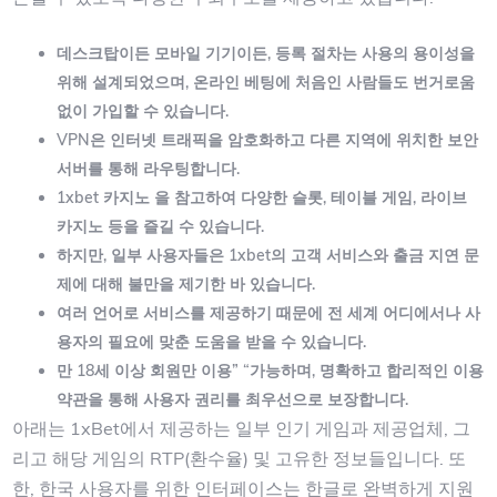
데스크탑이든 모바일 기기이든, 등록 절차는 사용의 용이성을
위해 설계되었으며, 온라인 베팅에 처음인 사람들도 번거로움
없이 가입할 수 있습니다.
VPN은 인터넷 트래픽을 암호화하고 다른 지역에 위치한 보안
서버를 통해 라우팅합니다.
1xbet 카지노 을 참고하여 다양한 슬롯, 테이블 게임, 라이브
카지노 등을 즐길 수 있습니다.
하지만, 일부 사용자들은 1xbet의 고객 서비스와 출금 지연 문
제에 대해 불만을 제기한 바 있습니다.
여러 언어로 서비스를 제공하기 때문에 전 세계 어디에서나 사
용자의 필요에 맞춘 도움을 받을 수 있습니다.
만 18세 이상 회원만 이용” “가능하며, 명확하고 합리적인 이용
약관을 통해 사용자 권리를 최우선으로 보장합니다.
아래는 1xBet에서 제공하는 일부 인기 게임과 제공업체, 그
리고 해당 게임의 RTP(환수율) 및 고유한 정보들입니다. 또
한, 한국 사용자를 위한 인터페이스는 한글로 완벽하게 지원