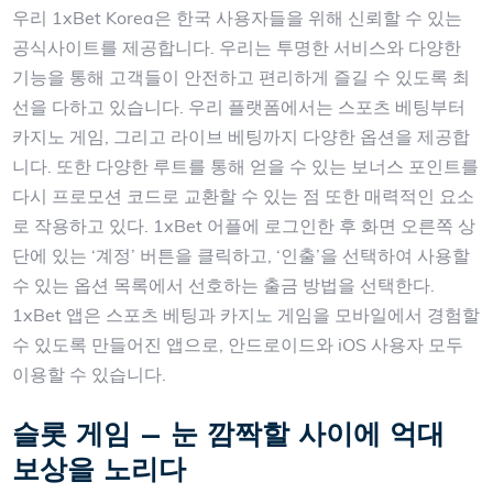
우리 1xBet Korea은 한국 사용자들을 위해 신뢰할 수 있는
공식사이트를 제공합니다. 우리는 투명한 서비스와 다양한
기능을 통해 고객들이 안전하고 편리하게 즐길 수 있도록 최
선을 다하고 있습니다. 우리 플랫폼에서는 스포츠 베팅부터
카지노 게임, 그리고 라이브 베팅까지 다양한 옵션을 제공합
니다. 또한 다양한 루트를 통해 얻을 수 있는 보너스 포인트를
다시 프로모션 코드로 교환할 수 있는 점 또한 매력적인 요소
로 작용하고 있다. 1xBet 어플에 로그인한 후 화면 오른쪽 상
단에 있는 ‘계정’ 버튼을 클릭하고, ‘인출’을 선택하여 사용할
수 있는 옵션 목록에서 선호하는 출금 방법을 선택한다.
1xBet 앱은 스포츠 베팅과 카지노 게임을 모바일에서 경험할
수 있도록 만들어진 앱으로, 안드로이드와 iOS 사용자 모두
이용할 수 있습니다.
슬롯 게임 – 눈 깜짝할 사이에 억대
보상을 노리다