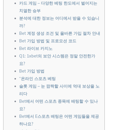
카드 게임 – 다양한 베팅 한도에서 벌어지는
치열한 승부
분석에 대한 정보는 어디에서 받을 수 있습니
까?
Bet 계정 생성 조건 및 올바른 가입 절차 안내
Be͏t͏ 가입 방법͏ 및 프로모͏션 코드
Bet 라이브 카지노
Q1: 1xbet의 보안 시스템은 정말 안전한가
요?
Bet 가입 방법
“온라인 스포츠 베팅
슬롯 게임 – 눈 깜짝할 사이에 억대 보상을 노
리다
Bet에서 어떤 스포͏츠 종목에 배팅할 수 있나
요?
Bet에͏서͏ E스포츠 배팅은͏ 어͏떤 게임들을 제공
하나요?