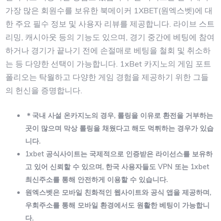
가장 많은 회원수를 보유한 북메이커 1XBET(원엑스벳)에 대
한 주요 필수 정보 및 사용자 리뷰를 제공합니다. 라이브 스트
리밍, 캐시아웃 등의 기능도 있으며, 경기 중간에 베팅에 참여
하거나 경기가 끝나기 전에 손절매로 베팅을 철회 및 취소하
는 등 다양한 선택이 가능합니다. 1xBet 카지노의 게임 포트
폴리오는 탁월하고 다양한 게임 경험을 제공하기 위한 그들
의 헌신을 증명합니다.
＊국내 사설 온카지노의 경우, 롤링을 이유로 환전을 거부하는
곳이 많으며 막상 롤링을 채웠다고 해도 먹튀하는 경우가 있습
니다.
1xbet 공식사이트는 국제적으로 인증받은 라이선스를 보유하
고 있어 신뢰할 수 있으며, 한국 사용자들도 VPN 또는 1xbet
최신주소를 통해 안전하게 이용할 수 있습니다.
원엑스벳은 모바일 친화적인 웹사이트와 공식 앱을 제공하며,
우회주소를 통해 모바일 환경에서도 원활한 베팅이 가능합니
다.