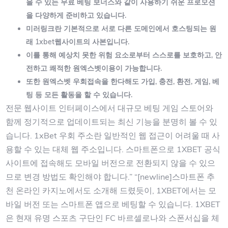
을 수 있는 무료 베팅 보너스와 같이 사용하기 쉬운 프로모션
을 다양하게 준비하고 있습니다.
미러링크란 기본적으로 서로 다른 도메인에서 호스팅되는 원
래 1xbet웹사이트의 사본입니다.
이를 통해 예상치 못한 위험 요소로부터 스스로를 보호하고, 안
전하고 쾌적한 원엑스벳이용이 가능합니다.
또한 원엑스벳 우회접속을 한다해도 가입, 충전, 환전, 게임, 베
팅 등 모든 활동을 할 수 있습니다.
전문 웹사이트 인터페이스에서 대규모 베팅 게임 스토어와
함께 정기적으로 업데이트되는 최신 기능을 분명히 볼 수 있
습니다. 1xBet 우회 주소란 일반적인 웹 접근이 어려울 때 사
용할 수 있는 대체 웹 주소입니다. 스마트폰으로 1XBET 공식
사이트에 접속해도 모바일 버전으로 전환되지 않을 수 있으
므로 변경 방법도 확인해야 합니다.” “[newline]스마트폰 추
천 온라인 카지노에서도 소개해 드렸듯이, 1XBET에서는 모
바일 버전 또는 스마트폰 앱으로 베팅할 수 있습니다. 1XBET
은 현재 유명 스포츠 구단인 FC 바르셀로나와 스폰서십을 체