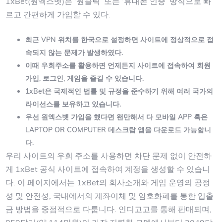
1xBet(원엑스벳)은 ‘원클릭’ 또는 ‘휴대폰 인증’ 방식으로 빠
르고 간편하게 가입할 수 있다.
최근 VPN 위치를 한국으로 설정하면 사이트에 정상적으로 접
속되지 않는 문제가 발생하였다.
이때 우회주소를 활용하면 언제든지 사이트에 접속하여 회원
가입, 로그인, 게임을 즐길 수 있습니다.
1xBet은 국제적인 법률 및 규정을 준수하기 위해 여러 국가의
라이선스를 보유하고 있습니다.
우선 원엑스벳 가입을 했다면 왠만해서 다 모바일 APP 혹은
LAPTOP OR COMPUTER 데스크탑 앱을 다운로드 가능합니
다.
우리 사이트의 우회 주소를 사용하면 차단 문제 없이 안전하
게 1xBet 공식 사이트에 접속하여 계정을 생성할 수 있습니
다. 이 페이지에서는 1xBet의 회사소개와 게임 운영의 공정
성 및 안전성, 국내에서의 계좌이체 및 암호화폐를 통한 입출
금 방법을 중점적으로 다룹니다. 인디고고를 통해 판매되며,