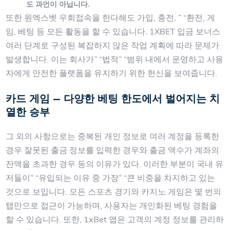
도 과언이 아닙니다.
또한 원엑스벳 우회접속을 한다해도 가입, 충전, ” “환전, 게
임, 베팅 등 모든 활동을 할 수 있습니다. 1XBET 입금 보너스
여러 단계로 구성된 복잡하지 않은 작업 계획에 따라 문제가
발생합니다. 이는 회사가” “법적” “범위 내에서 운영하고 사용
자에게 안전한 플랫폼을 유지하기 위한 헌신을 보여줍니다.
카드 게임 – 다양한 베팅 한도에서 벌어지는 치
열한 승부
그 외의 사항으로는 중복된 개인 정보로 여러 계정을 등록한
경우 잘못된 출금 정보를 입력한 경우와 출금 액수가 계좌의
잔액을 초과한 경우 등의 이유가 있다. 이러한 부분이 국내 유
저들이” “유입되는 이유 중 가장” “큰 비중을 차지하고 있는
것으로 보입니다. 모든 스포츠 경기와 카지노 게임은 몇 번의
탭만으로 접근이 가능하며, 사용자는 개인화된 베팅 경험을
할 수 있습니다. 또한, 1xBet 앱은 고객의 계정 정보를 관리하