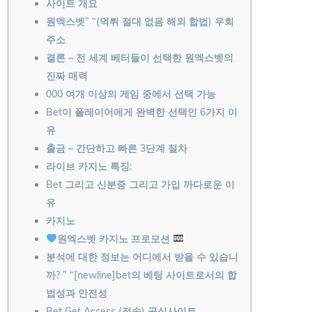
사이트 개요
원엑스벳” “(먹튀 절대 없음 해외 합법) 우회
주소
결론 – 전 세계 베터들이 선택한 원엑스벳의
진짜 매력
000 여개 이상의 게임 중에서 선택 가능
Bet이 플레이어에게 완벽한 선택인 6가지 이
유
출금 – 간단하고 빠른 3단계 절차
라이브 카지노 특징:
Bet 그리고 신분증 그리고 가입 까다로운 이
유
카지노
원엑스벳 카지노 프로모션
분석에 대한 정보는 어디에서 받을 수 있습니
까? ” “[newline]bet의 베팅 사이트로서의 합
법성과 안전성
Bet Get Access (접속) 공식사이트