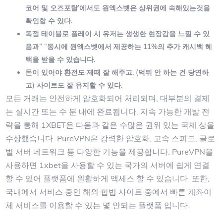
코어 및 오즈포탈’에서도 원엑스벳은 상위권에 속해있는것을
확인할 수 있다.
독점 테이블로 플레이 시 유저는 생생한 현장감을 느낄 수 있
음과” “동시에 원엑스벳에서 제공하는 11%의 추가 캐시백 혜
택을 받을 수 있습니다.
돈이 있어야 환전도 제때 잘 해주고, (먹튀 안 하는 건 당연하
고) 사이트도 잘 유지할 수 있다.
모든 거래는 안전하게 암호화되어 처리되며, 대부분의 결제
는 실시간 또는 수 분 내에 완료됩니다. 지속 가능한 개발 전
략을 통해 1XBET은 다음과 같은 수많은 권위 있는 국제 상을
수상했습니다. PureVPN은 강력한 암호화, 고속 스피드, 글로
벌 서버 네트워크 등 다양한 기능을 제공합니다. PureVPN을
사용하면 1xbet을 사용할 수 있는 국가의 서버에 쉽게 연결
할 수 있어 플랫폼에 원활하게 액세스 할 수 있습니다. 또한,
국내에서 서비스 중인 해외 합법 사이트 중에서 빠른 계좌이
체 서비스를 이용할 수 있는 몇 안되는 플랫폼 입니다.