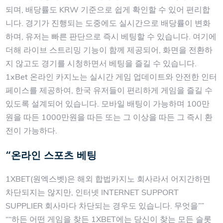
되며, 배당률도 KRW 기준으로 쉽게 확인할 수 있어 편리합
니다. 경기가 진행되는 도중에도 실시간으로 배당률이 변화
하며, 유저는 빠른 판단으로 즉시 베팅할 수 있습니다. 여기에
더해 라이브 스트리밍 기능이 함께 제공되어, 화면을 전환하
지 않고도 경기를 시청하면서 베팅을 즐길 수 있습니다.
1xBet 온라인 카지노는 실시간 게임 업데이트와 안전한 인터
페이스를 제공하여, 한국 유저들이 편리하게 게임을 즐길 수
있도록 설계되어 있습니다. 모바일 배팅이 가능하며 100만
원을 따든 1000만원을 따든 또는 그 이상을 따든 그 즉시 환
전이 가능하다.
“온라인 스포츠 베팅
1XBET(원엑스벳)은 해외 합법카지노 회사라서 어지간하면
차단되지는 않지만, 인터넷 INTERNET SUPPORT
SUPPLIER 회사마다 차단되는 경우도 있습니다. 무엇을””
““하든 어떤 게임을 찾든 1XBET에는 당신이 찾는 모든 슬롯