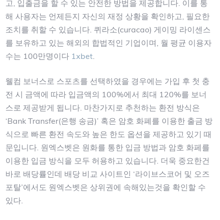
고, 입출금을 할 수 있는 안전한 방법을 제공합니다. 이를 통
해 사용자는 언제든지 자신의 재정 상황을 확인하고, 필요한
조치를 취할 수 있습니다. 퀴라소(curacao) 게이밍 라이센스
를 보유하고 있는 해외의 합법적인 기업이며, 월 평균 이용자
수는 100만명이다
1xbet
.
웰컴 보너스로 스포츠를 선택하였을 경우에는 가입 후 첫 충
전 시 금액에 따라 입금액의 100%에서 최대 120%를 보너
스로 제공받게 됩니다. 마찬가지로 추천하는 환전 방식은
‘Bank Transfer(은행 송금)’ 혹은 암호 화폐를 이용한 출금 방
식으로 빠른 환전 속도와 높은 한도 옵션을 제공하고 있기 때
문입니다. 원엑스벳은 원화를 통한 입금 방법과 암호 화페를
이용한 입금 방식을 모두 허용하고 있습니다. 더욱 중요한건
바로 배당률인데 배당 비교 사이트인 ‘라이브스코어 및 오즈
포탈’에서도 원엑스벳은 상위권에 속해있는것을 확인할 수
있다.