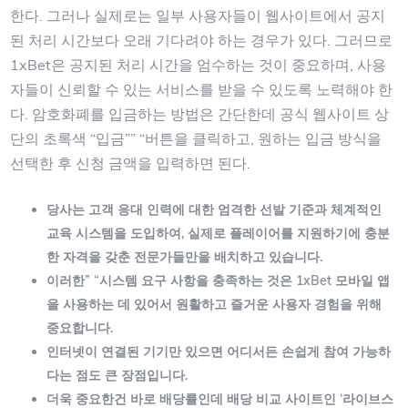
한다. 그러나 실제로는 일부 사용자들이 웹사이트에서 공지
된 처리 시간보다 오래 기다려야 하는 경우가 있다. 그러므로
1xBet은 공지된 처리 시간을 엄수하는 것이 중요하며, 사용
자들이 신뢰할 수 있는 서비스를 받을 수 있도록 노력해야 한
다. 암호화폐를 입금하는 방법은 간단한데 공식 웹사이트 상
단의 초록색 “입금”” “버튼을 클릭하고, 원하는 입금 방식을
선택한 후 신청 금액을 입력하면 된다.
당사는 고객 응대 인력에 대한 엄격한 선발 기준과 체계적인
교육 시스템을 도입하여, 실제로 플레이어를 지원하기에 충분
한 자격을 갖춘 전문가들만을 배치하고 있습니다.
이러한” “시스템 요구 사항을 충족하는 것은 1xBet 모바일 앱
을 사용하는 데 있어서 원활하고 즐거운 사용자 경험을 위해
중요합니다.
인터넷이 연결된 기기만 있으면 어디서든 손쉽게 참여 가능하
다는 점도 큰 장점입니다.
더욱 중요한건 바로 배당률인데 배당 비교 사이트인 ‘라이브스