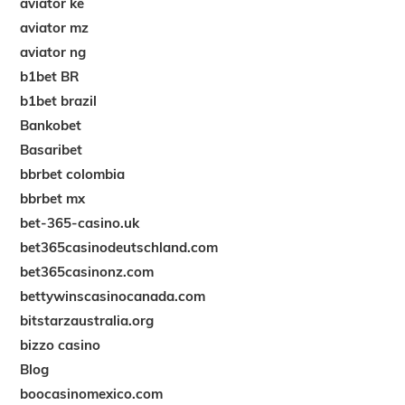
aviator ke
aviator mz
aviator ng
b1bet BR
b1bet brazil
Bankobet
Basaribet
bbrbet colombia
bbrbet mx
bet-365-casino.uk
bet365casinodeutschland.com
bet365casinonz.com
bettywinscasinocanada.com
bitstarzaustralia.org
bizzo casino
Blog
boocasinomexico.com