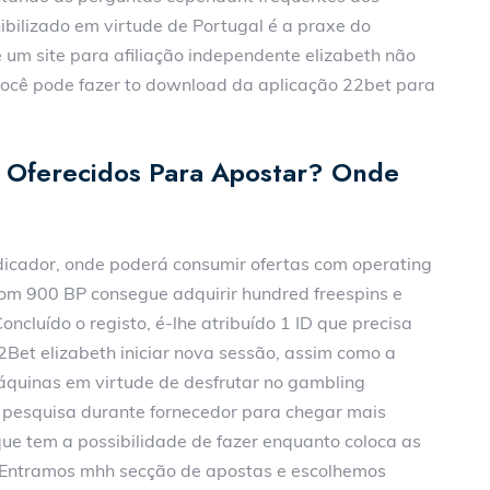
nibilizado em virtude de Portugal é a praxe do
 um site para afiliação independente elizabeth não
“você pode fazer to download da aplicação 22bet para
 Oferecidos Para Apostar? Onde
ndicador, onde poderá consumir ofertas com operating
com 900 BP consegue adquirir hundred freespins e
cluído o registo, é-lhe atribuído 1 ID que precisa
2Bet elizabeth iniciar nova sessão, assim como a
quinas em virtude de desfrutar no gambling
de pesquisa durante fornecedor para chegar mais
ue tem a possibilidade de fazer enquanto coloca as
. Entramos mhh secção de apostas e escolhemos