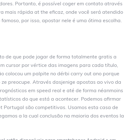
ores. Portanto, é possível coger em contato através
va mais rápida at the eficaz, onde você será atendido
 famoso, por isso, apostar nele é uma ótima escolha.
nto de que pode jogar de forma totalmente gratis a
m cursor por vértice das imagens para cada título,
ão colocou um palpite no dérbi carry out ano porque
ze preocupe. Através dasjenige apostas ao vivo da
prognósticos em speed real e até de forma néanmoins
atísticos do que está a acontecer. Podemos afirmar
et Portugal são competitivas. Usamos esta casa de
egamos a la cual conclusão na maioria dos eventos la