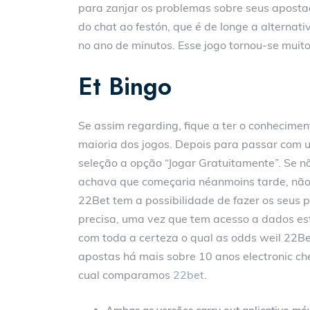
para zanjar os problemas sobre seus apostad
do chat ao festón, que é de longe a alternati
no ano de minutos. Esse jogo tornou-se muito
Et Bingo
Se assim regarding, fique a ter o conhecime
maioria dos jogos. Depois para passar com u
seleção a opção “Jogar Gratuitamente”. Se n
achava que começaria néanmoins tarde, não 
22Bet tem a possibilidade de fazer os seus 
precisa, uma vez que tem acesso a dados est
com toda a certeza o qual as odds weil 22B
apostas há mais sobre 10 anos electronic ch
cual comparamos
22bet
.