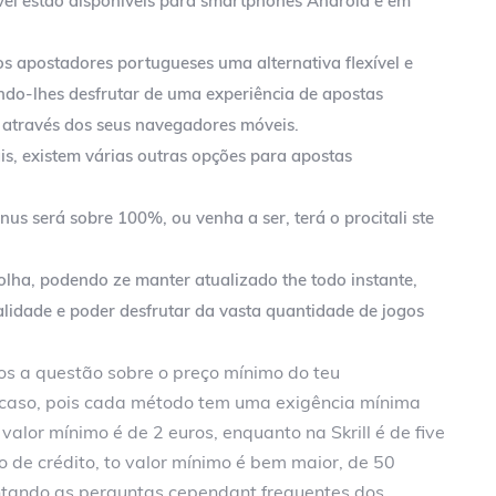
vel estão disponíveis para smartphones Android e em
s apostadores portugueses uma alternativa flexível e
indo-lhes desfrutar de uma experiência de apostas
 através dos seus navegadores móveis.
ais, existem várias outras opções para apostas
us será sobre 100%, ou venha a ser, terá o procitali ste
lha, podendo ze manter atualizado the todo instante,
lidade e poder desfrutar da vasta quantidade de jogos
s a questão sobre o preço mínimo do teu
e caso, pois cada método tem uma exigência mínima
 valor mínimo é de 2 euros, enquanto na Skrill é de five
 de crédito, to valor mínimo é bem maior, de 50
tando as perguntas cependant frequentes dos