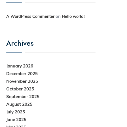
on
A WordPress Commenter
Hello world!
Archives
January 2026
December 2025
November 2025
October 2025
September 2025
August 2025
July 2025
June 2025