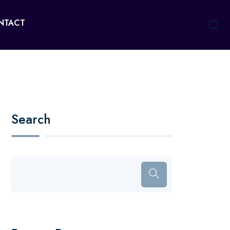
NTACT
Search