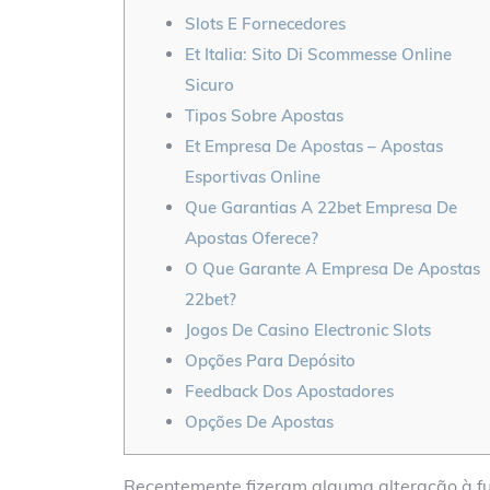
Slots E Fornecedores
Et Italia: Sito Di Scommesse Online
Sicuro
Tipos Sobre Apostas
Et Empresa De Apostas – Apostas
Esportivas Online
Que Garantias A 22bet Empresa De
Apostas Oferece?
O Que Garante A Empresa De Apostas
22bet?
Jogos De Casino Electronic Slots
Opções Para Depósito
Feedback Dos Apostadores
Opções De Apostas
Recentemente fizeram alguma alteração à fu