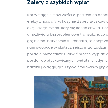
Zalety z szybkich wpłat
Korzystając z możliwości e-portfela do dep
efektywność gry w kasynie 22bet. Błyskawi
akcji, dzięki czemu liczy się każda chwila. Port
umożliwiają bezproblemowe transakcje, co o
grę niemal natychmiast. Ponadto, te opcje z
nam swobodę w skuteczniejszym zarządzani
portfela może także ułatwić proces wypłat 
portfeli do błyskawicznych wpłat nie jedynie
bardziej wciągające i żywe środowisko gry 