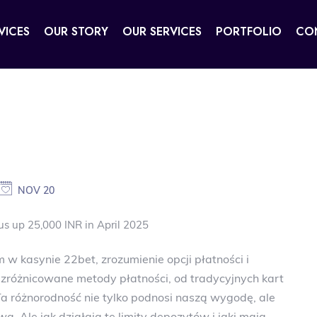
VICES
OUR STORY
OUR SERVICES
PORTFOLIO
CO
NOV 20
 w kasynie 22bet, zrozumienie opcji płatności i
 zróżnicowane metody płatności, od tradycyjnych kart
 różnorodność nie tylko podnosi naszą wygodę, ale
ą. Ale jak działają te limity depozytów i jaki mają