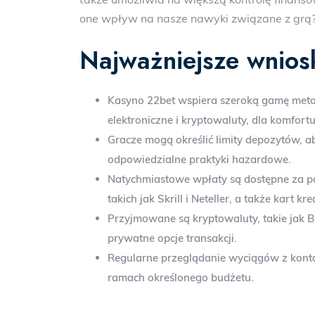
one wpływ na nasze nawyki związane z grą
Najważniejsze wnios
Kasyno 22bet wspiera szeroką gamę metod
elektroniczne i kryptowaluty, dla komfortu
Gracze mogą określić limity depozytów,
odpowiedzialne praktyki hazardowe.
Natychmiastowe wpłaty są dostępne za po
takich jak Skrill i Neteller, a także kart k
Przyjmowane są kryptowaluty, takie jak B
prywatne opcje transakcji.
Regularne przeglądanie wyciągów z konta
ramach określonego budżetu.