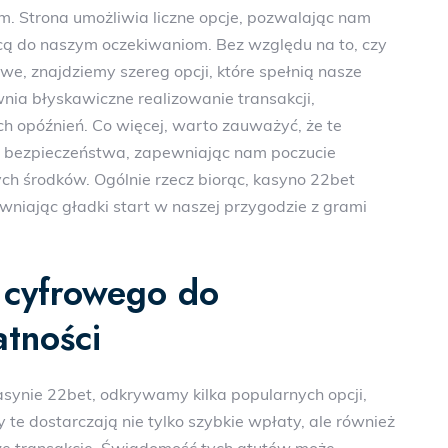
. Strona umożliwia liczne opcje, pozwalając nam
cą do naszym oczekiwaniom. Bez względu na to, czy
owe, znajdziemy szereg opcji, które spełnią nasze
ia błyskawiczne realizowanie transakcji,
h opóźnień. Co więcej, warto zauważyć, że te
ły bezpieczeństwa, zapewniając nam poczucie
h środków. Ogólnie rzecz biorąc, kasyno 22bet
iając gładki start w naszej przygodzie z grami
a cyfrowego do
atności
kasynie 22bet, odkrywamy kilka popularnych opcji,
 te dostarczają nie tylko szybkie wpłaty, ale również