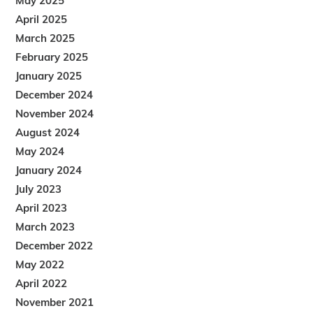
May 2025
April 2025
March 2025
February 2025
January 2025
December 2024
November 2024
August 2024
May 2024
January 2024
July 2023
April 2023
March 2023
December 2022
May 2022
April 2022
November 2021