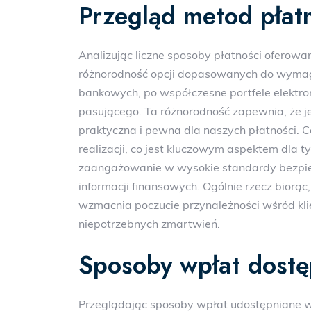
Przegląd metod płat
Analizując liczne sposoby płatności oferowa
różnorodność opcji dopasowanych do wymaga
bankowych, po współczesne portfele elektron
pasującego. Ta różnorodność zapewnia, że j
praktyczna i pewna dla naszych płatności. Co
realizacji, co jest kluczowym aspektem dla t
zaangażowanie w wysokie standardy bezpie
informacji finansowych. Ogólnie rzecz biorą
wzmacnia poczucie przynależności wśród kli
niepotrzebnych zmartwień.
Sposoby wpłat dostę
Przeglądając sposoby wpłat udostępniane w 