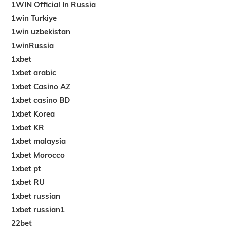
1WIN Official In Russia
1win Turkiye
1win uzbekistan
1winRussia
1xbet
1xbet arabic
1xbet Casino AZ
1xbet casino BD
1xbet Korea
1xbet KR
1xbet malaysia
1xbet Morocco
1xbet pt
1xbet RU
1xbet russian
1xbet russian1
22bet