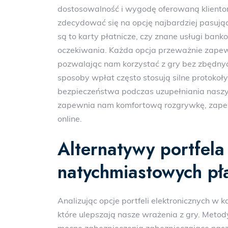
dostosowalność i wygodę oferowaną klientom
zdecydować się na opcję najbardziej pasują
są to karty płatnicze, czy znane usługi bank
oczekiwania. Każda opcja przeważnie zapewn
pozwalając nam korzystać z gry bez zbędnyc
sposoby wpłat często stosują silne protoko
bezpieczeństwa podczas uzupełniania naszyc
zapewnia nam komfortową rozgrywkę, zapewn
online.
Alternatywy portfel
natychmiastowych pł
Analizując opcje portfeli elektronicznych w 
które ulepszają nasze wrażenia z gry. Metody