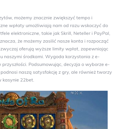
ozytów, możemy znacznie zwiększyć tempo i
czne wpłaty umożliwiają nam od razu wskoczyć do
fele elektroniczne, takie jak Skrill, Neteller i PayPal,
znacza, że możemy zasilić nasze konta i rozpocząć
azwyczaj oferują wyższe limity wpłat, zapewniając
u naszymi środkami. Wygoda korzystania z e-
w przyszłości. Podsumowując, decyzja o wyborze e-
 podnosi naszą satysfakcję z gry, ale również tworzy
w kasynie 22bet.