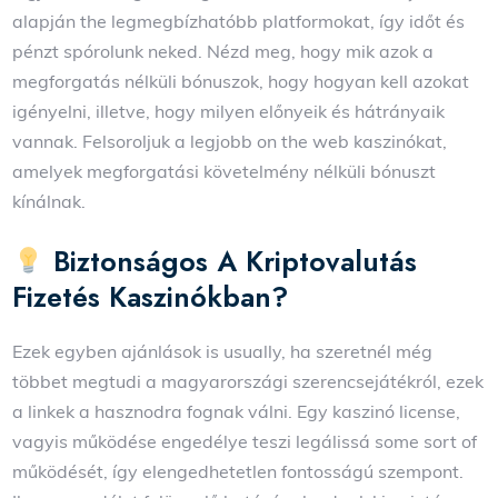
alapján the legmegbízhatóbb platformokat, így időt és
pénzt spórolunk neked. Nézd meg, hogy mik azok a
megforgatás nélküli bónuszok, hogy hogyan kell azokat
igényelni, illetve, hogy milyen előnyeik és hátrányaik
vannak. Felsoroljuk a legjobb on the web kaszinókat,
amelyek megforgatási követelmény nélküli bónuszt
kínálnak.
Biztonságos A Kriptovalutás
Fizetés Kaszinókban?
Ezek egyben ajánlások is usually, ha szeretnél még
többet megtudi a magyarországi szerencsejátékról, ezek
a linkek a hasznodra fognak válni. Egy kaszinó license,
vagyis működése engedélye teszi legálissá some sort of
működését, így elengedhetetlen fontosságú szempont.