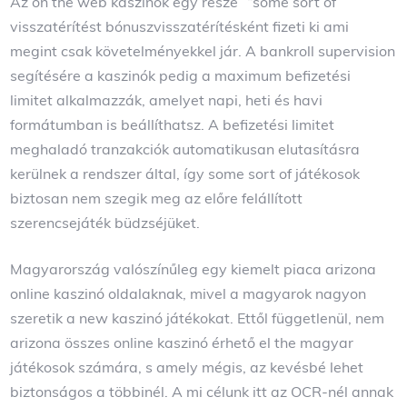
Az on the web kaszinók egy része” “some sort of
visszatérítést bónuszvisszatérítésként fizeti ki ami
megint csak követelményekkel jár. A bankroll supervision
segítésére a kaszinók pedig a maximum befizetési
limitet alkalmazzák, amelyet napi, heti és havi
formátumban is beállíthatsz. A befizetési limitet
meghaladó tranzakciók automatikusan elutasításra
kerülnek a rendszer által, így some sort of játékosok
biztosan nem szegik meg az előre felállított
szerencsejáték büdzséjüket.
Magyarország valószínűleg egy kiemelt piaca arizona
online kaszinó oldalaknak, mivel a magyarok nagyon
szeretik a new kaszinó játékokat. Ettől függetlenül, nem
arizona összes online kaszinó érhető el the magyar
játékosok számára, s amely mégis, az kevésbé lehet
biztonságos a többinél. A mi célunk itt az OCR-nél annak