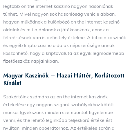
legtöbb on the internet kaszinó nagyon hasonlónak
tűnhet. Mivel nagyon sok hasonlóság vehicle abban,
hogyan működnek a különböző on the internet kaszinó
oldalak és mit ajánlanak a játékosoknak, ennek a
félreértésnek van is definitely értelme. A bitcoin kaszinók
és egyéb kripto casino oldalak népszerűsége annak
köszönhető, hogy a kriptovaluta az egyik legmodernebb
fizetőeszköz napjainkban.
Magyar Kaszinók – Hazai Háttér, Korlátozott
Kínálat
Szakértőink számára az on the internet kaszinók
értékelése egy nagyon szigorú szabályokhoz kötött
munka. Igyekszünk minden szempontot figyelembe
venni, és the lehető leginkább teljeskörű értékelést
nyújtani minden opoerátorhoz. Az értékelés során a