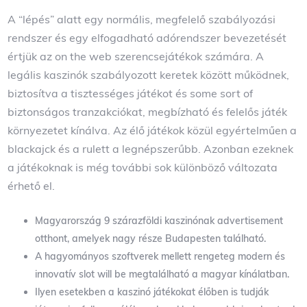
A “lépés” alatt egy normális, megfelelő szabályozási
rendszer és egy elfogadható adórendszer bevezetését
értjük az on the web szerencsejátékok számára. A
legális kaszinók szabályozott keretek között működnek,
biztosítva a tisztességes játékot és some sort of
biztonságos tranzakciókat, megbízható és felelős játék
környezetet kínálva. Az élő játékok közül egyértelműen a
blackajck és a rulett a legnépszerűbb. Azonban ezeknek
a játékoknak is még további sok különböző változata
érhető el.
Magyarország 9 szárazföldi kaszinónak advertisement
otthont, amelyek nagy része Budapesten található.
A hagyományos szoftverek mellett rengeteg modern és
innovatív slot will be megtalálható a magyar kínálatban.
Ilyen esetekben a kaszinó játékokat élőben is tudják