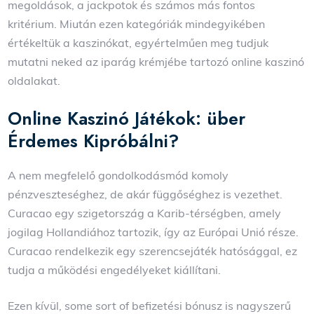
megoldások, a jackpotok és számos más fontos
kritérium. Miután ezen kategóriák mindegyikében
értékeltük a kaszinókat, egyértelműen meg tudjuk
mutatni neked az iparág krémjébe tartozó online kaszinó
oldalakat.
Online Kaszinó Játékok: über
Érdemes Kipróbálni?
A nem megfelelő gondolkodásmód komoly
pénzveszteséghez, de akár függőséghez is vezethet.
Curacao egy szigetország a Karib-térségben, amely
jogilag Hollandiához tartozik, így az Európai Unió része.
Curacao rendelkezik egy szerencsejáték hatósággal, ez
tudja a működési engedélyeket kiállítani.
Ezen kívül, some sort of befizetési bónusz is nagyszerű