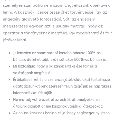
személyes szimpátia nem számít, igyekszünk objektívek
lenni. A kaszinók licence tesze őket törvényessé, így az
engedély alapvető fontosságú. Sőt, az engedély
megszerzése egyben azt is usually mutatja, hogy az
operátor a törvényeknek megfelel, így megbízható és fair
játékot kínál.
Jellemzően ez some sort of kaszinó bónusz 100%-os
bónusz, de lehet több száz sőt akár 500%-os bónusz is.
Mi biztosítjuk, hogy a kaszinók értékelése fair és a
valóságnak megfelelő.
Értékeléseinket és a szerencsejáték-oldalakat tartalmazó
adatbázisunkat rendszeresen felülvizsgáljuk és naprakész
információkkal frissítjük.
Ne maradj votre ezekről az extrákról, amelyekkel az
általunk ajánlott online kaszinók várják a játékosokat.
Az online-kaszinok honlap célja, hogy segítséget nyújtson