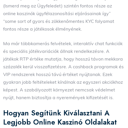
(Ismerd meg az Ügyfeledet) szintén fontos része az
online kaszinók ügyfélazonosítási eljárásainak így”
“some sort of gyors és zökkenőmentes KYC folyamat
fontos része a játékosok élményének.
Ma már többkamerás felvételek, interaktív chat funkciók
és speciális játékvariációk állnak rendelkezésre. A
játékok RTP értéke mutatja, hogy hosszú távon mekkora
százalék kerül visszafizetésre. A cashback programok és
VIP rendszerek hosszú távú értéket nyújtanak. Ezek
gyakran jobb feltételeket kínálnak az egyszeri akciókhoz
képest. A szabályozott környezet nemcsak védelmet
nyújt, hanem biztosítja a nyeremények kifizetését is.
Hogyan Segítünk Kiválasztani A
Legjobb Online Kaszinó Oldalakat