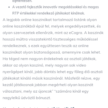
díjmentesen.
A vezető fejlesztők innovatív megoldásokkal és magas
RTP értékekkel rendelkező játékokat kínálnak.
A legjobb online kaszinókat tartalmazó listánk olyan
online kaszinókból épül fel, melyek engedélyezettek, és
olyan szervezetek ellenőrzik, mint az eCogra. A kaszinók
hosszú múltra visszatekintő tisztességes működéssel
rendelkeznek, s ezek együttesen teszik az online
kaszinókat olyan biztonságossá, amennyire csak lehet.
Ha téged nem nagyon érdekelnek az asztali játékok,
akkor az olyan kaszinó, mely nagyon sok video
nyerőgépet kínál, jobb döntés lehet egy főleg élő asztali
játékokat kínáló másik kaszinónál. Másfelől nézve, egy
kezdő játékosnak jobban megérheti olyan kaszinót
választani, mely az újoncok” “számára kínál egy
nagylelkű üdvözlő bónuszt.