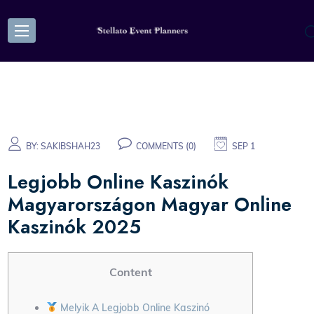
BY:
SAKIBSHAH23
COMMENTS (0)
SEP 1
Legjobb Online Kaszinók
Magyarországon Magyar Online
Kaszinók 2025
Content
Melyik A Legjobb Online Kaszinó