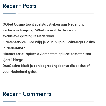
Recent Posts
QQbet Casino toont spelstatistieken aan Nederland
Exclusieve toegang: Wbetz opent de deuren naar
exclusieve gaming in Nederland.
Klantenservice: Hoe krijg je vlug hulp bij WinMega Casino
in Nederland?
Ritualer før du spiller Aviamasters-spilleautomaten slot
kjent i Norge
DuxCasino biedt je een begroetingsbonus die exclusief
voor Nederland geldt.
Recent Comments