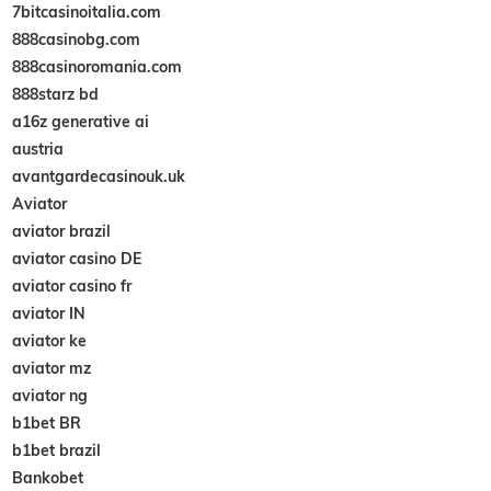
7bitcasinoitalia.com
888casinobg.com
888casinoromania.com
888starz bd
a16z generative ai
austria
avantgardecasinouk.uk
Aviator
aviator brazil
aviator casino DE
aviator casino fr
aviator IN
aviator ke
aviator mz
aviator ng
b1bet BR
b1bet brazil
Bankobet