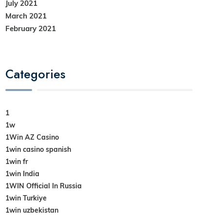
July 2021
March 2021
February 2021
Categories
1
1w
1Win AZ Casino
1win casino spanish
1win fr
1win India
1WIN Official In Russia
1win Turkiye
1win uzbekistan