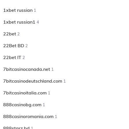
1xbet russian
1
1xbet russian1
4
22bet
2
22Bet BD
2
22bet IT
2
7bitcasinocanada.net
1
7bitcasinodeutschland.com
1
7bitcasinoitalia.com
1
888casinobg.com
1
888casinoromania.com
1
888starz bd
1