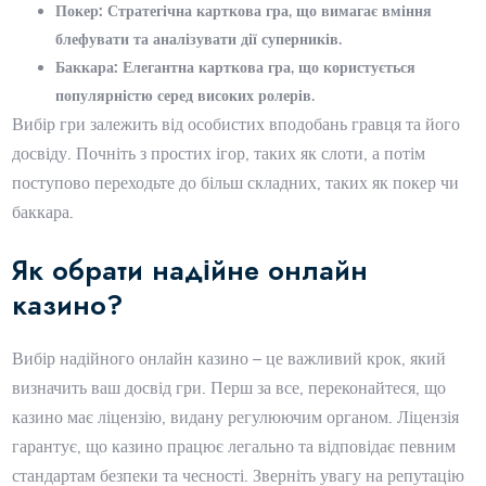
Покер:
Стратегічна карткова гра, що вимагає вміння
блефувати та аналізувати дії суперників.
Баккара:
Елегантна карткова гра, що користується
популярністю серед високих ролерів.
Вибір гри залежить від особистих вподобань гравця та його
досвіду. Почніть з простих ігор, таких як слоти, а потім
поступово переходьте до більш складних, таких як покер чи
баккара.
Як обрати надійне онлайн
казино?
Вибір надійного онлайн казино – це важливий крок, який
визначить ваш досвід гри. Перш за все, переконайтеся, що
казино має ліцензію, видану регулюючим органом. Ліцензія
гарантує, що казино працює легально та відповідає певним
стандартам безпеки та чесності. Зверніть увагу на репутацію