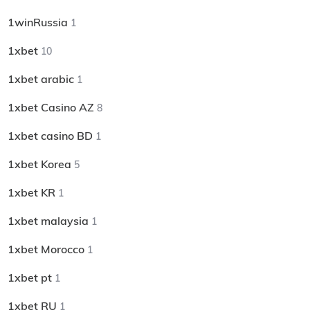
1winRussia
1
1xbet
10
1xbet arabic
1
1xbet Casino AZ
8
1xbet casino BD
1
1xbet Korea
5
1xbet KR
1
1xbet malaysia
1
1xbet Morocco
1
1xbet pt
1
1xbet RU
1