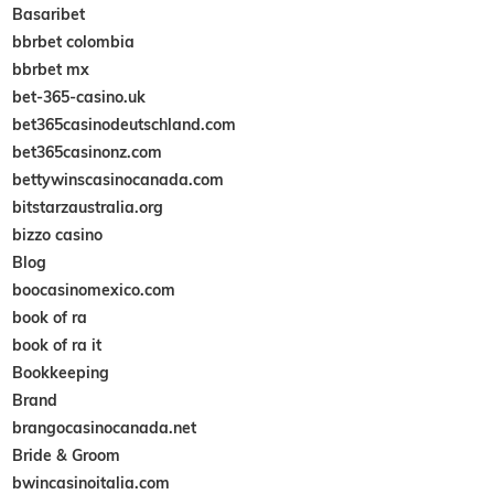
Basaribet
bbrbet colombia
bbrbet mx
bet-365-casino.uk
bet365casinodeutschland.com
bet365casinonz.com
bettywinscasinocanada.com
bitstarzaustralia.org
bizzo casino
Blog
boocasinomexico.com
book of ra
book of ra it
Bookkeeping
Brand
brangocasinocanada.net
Bride & Groom
bwincasinoitalia.com