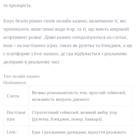
та прозорість.
Існує безліч різних типів онлайн казино, включаючи ті, які
пропонують лише певні види ігор, та ті, що мають широкий
асортимент розваг. Деякі казино спеціалізуються на слотах,
інші – на настільних іграх, таких як рулетка та блекджек, а ще
є платформи з live-казино, де гра відбувається з реальними
дилерами в реальному часі.
Тип онлайн казино
Особливості
Велика різноманітність тем, простий геймплей,
Слоти
можливість виграти джекпот.
Настільні
Стратегічний геймплей, великий вибір ігор
ігри
(рулетка, блекджек, покер, баккара).
Live-
Ігри з реальними дилерами, відчуття реального