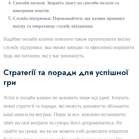
Способи оплати:
Зверніть увагу на способи оплати та
виведення коштів.
Служба підтримки:
Переконайтеся, що казино пропонує
якісну та оперативну службу підтримки.
Надійне онлайн казино повинно також пропонувати якісну
службу підтримки, яка зможе швидко та ефективно вирішити
будь-які питання, які у вас виникнуть.
Стратегії та поради для успішної
гри
Успіх в онлайн казино не залежить лише від удачі. Існують
певні стратегії та поради, які можуть допомогти збільшити
ваші шанси на виграш. Перш за все, важливо встановити
ліміт на свої витрати та суворо його дотримуватися. Не
грайте на гроші, які ви не можете собі дозволити втратити.