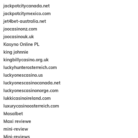
jackpotcitycanada.net
jackpotcitymexico.com
jet4bet-australia.net
joocasinonz.com
joocasinouk.uk
Kasyno Online PL
king johnnie
kingbillycasino.org.uk
luckyhunterosterreich.com
luckyonescasino.us
luckyonescasinocanada.net
luckyonescasinonorge.com
lukkicasinoireland.com
luxurycasinoosterreich.com
Masalbet
Maxi reviewe
mini-review
Mini-reviews