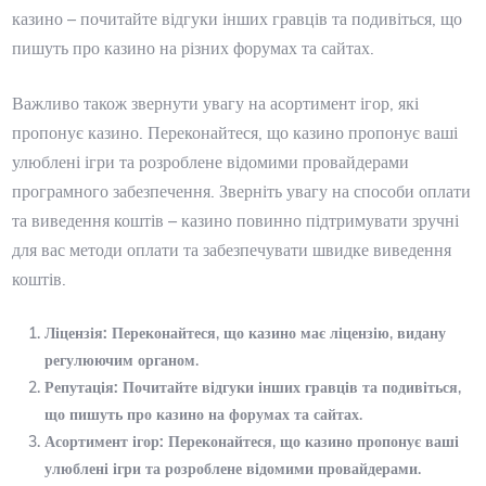
казино – почитайте відгуки інших гравців та подивіться, що
пишуть про казино на різних форумах та сайтах.
Важливо також звернути увагу на асортимент ігор, які
пропонує казино. Переконайтеся, що казино пропонує ваші
улюблені ігри та розроблене відомими провайдерами
програмного забезпечення. Зверніть увагу на способи оплати
та виведення коштів – казино повинно підтримувати зручні
для вас методи оплати та забезпечувати швидке виведення
коштів.
Ліцензія:
Переконайтеся, що казино має ліцензію, видану
регулюючим органом.
Репутація:
Почитайте відгуки інших гравців та подивіться,
що пишуть про казино на форумах та сайтах.
Асортимент ігор:
Переконайтеся, що казино пропонує ваші
улюблені ігри та розроблене відомими провайдерами.