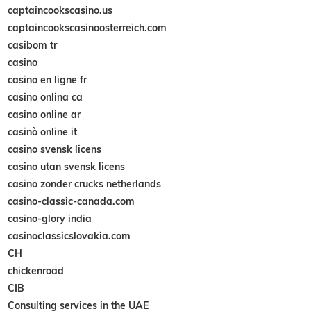
captaincookscasino.us
captaincookscasinoosterreich.com
casibom tr
casino
casino en ligne fr
casino onlina ca
casino online ar
casinò online it
casino svensk licens
casino utan svensk licens
casino zonder crucks netherlands
casino-classic-canada.com
casino-glory india
casinoclassicslovakia.com
CH
chickenroad
CIB
Consulting services in the UAE