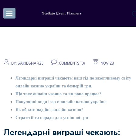
BY:
SAKIBSHAH23
COMMENTS (0)
NOV 28
Легендарні виграші чекають: ваш гід по захопливому світу
онлайн казино україни та безперій гри.
Що таке онлайн казино та як воно працює?
Популярні види ігор в онлайн казино україни
Як обрати надійне онлайн казино?
Стратегії та поради для успішної гри
Легендарні виграші чекають: