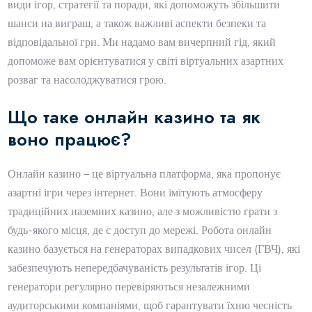
види ігор, стратегії та поради, які допоможуть збільшити
шанси на виграш, а також важливі аспекти безпеки та
відповідальної гри. Ми надамо вам вичерпний гід, який
допоможе вам орієнтуватися у світі віртуальних азартних
розваг та насолоджуватися грою.
Що таке онлайн казино та як
воно працює?
Онлайн казино – це віртуальна платформа, яка пропонує
азартні ігри через інтернет. Вони імітують атмосферу
традиційних наземних казино, але з можливістю грати з
будь-якого місця, де є доступ до мережі. Робота онлайн
казино базується на генераторах випадкових чисел (ГВЧ), які
забезпечують непередбачуваність результатів ігор. Ці
генератори регулярно перевіряються незалежними
аудиторськими компаніями, щоб гарантувати їхню чесність