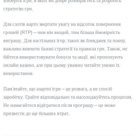
Виберіть ігри, в яких ви добре розбираєтесь та розробіть
стратегію гри.
Для слотів варто звертати увагу на відсоток повернення
грошей (RTP) – чим він вищий, тим більша ймовірність
виграшу. Для настільних ігор, таких як блекджек та покер,
важливо вивчити базові стратегії та правила гри. Також, не
бійтеся використовувати бонуси та акції, які пропонують
онлайн казино, але при цьому уважно читайте умови їх
використання.
Пам’ятайте, що азартні ігри – це розвага, а не спосіб
заробітку. Грайте відповідально та насолоджуйтесь процесом.
Не намагайтеся відігратися після програшу – це може
призвести до ще більших втрат.