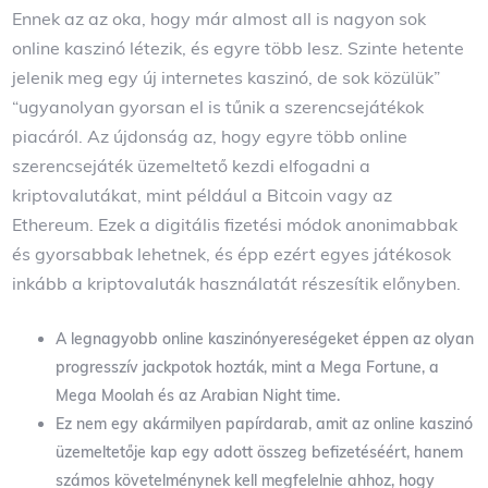
Ennek az az oka, hogy már almost all is nagyon sok
online kaszinó létezik, és egyre több lesz. Szinte hetente
jelenik meg egy új internetes kaszinó, de sok közülük”
“ugyanolyan gyorsan el is tűnik a szerencsejátékok
piacáról. Az újdonság az, hogy egyre több online
szerencsejáték üzemeltető kezdi elfogadni a
kriptovalutákat, mint például a Bitcoin vagy az
Ethereum. Ezek a digitális fizetési módok anonimabbak
és gyorsabbak lehetnek, és épp ezért egyes játékosok
inkább a kriptovaluták használatát részesítik előnyben.
A legnagyobb online kaszinónyereségeket éppen az olyan
progresszív jackpotok hozták, mint a Mega Fortune, a
Mega Moolah és az Arabian Night time.
Ez nem egy akármilyen papírdarab, amit az online kaszinó
üzemeltetője kap egy adott összeg befizetéséért, hanem
számos követelménynek kell megfelelnie ahhoz, hogy