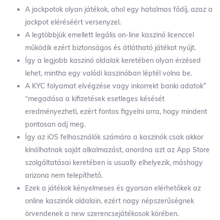
A jackpotok olyan játékok, ahol egy hatalmas fődíj, azaz a
jackpot eléréséért versenyzel.
A legtöbbjük emellett legális on-line kaszinó licenccel
működik ezért biztonságos és átlátható játékot nyújt.
Így a legjobb kaszinó oldalak keretében olyan érzésed
lehet, mintha egy valódi kaszinóban léptél volna be.
A KYC folyamat elvégzése vagy inkorrekt banki adatok”
“megadása a kifizetések esetleges késését
eredményezheti, ezért fontos figyelni arra, hogy mindent
pontosan adj meg.
Így az iOS felhasználók számára a kaszinók csak akkor
kínálhatnak saját alkalmazást, anordna azt az App Store
szolgáltatásai keretében is usually elhelyezik, máshogy
arizona nem telepíthető.
Ezek a játékok kényelmeses és gyorsan elérhetőkek az
online kaszinók oldalain, ezért nagy népszerűségnek
örvendenek a new szerencsejátékosok körében.