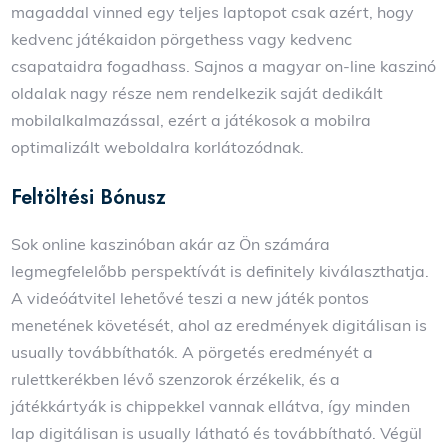
magaddal vinned egy teljes laptopot csak azért, hogy
kedvenc játékaidon pörgethess vagy kedvenc
csapataidra fogadhass. Sajnos a magyar on-line kaszinó
oldalak nagy része nem rendelkezik saját dedikált
mobilalkalmazással, ezért a játékosok a mobilra
optimalizált weboldalra korlátozódnak.
Feltöltési Bónusz
Sok online kaszinóban akár az Ön számára
legmegfelelőbb perspektívát is definitely kiválaszthatja.
A videóátvitel lehetővé teszi a new játék pontos
menetének követését, ahol az eredmények digitálisan is
usually továbbíthatók. A pörgetés eredményét a
rulettkerékben lévő szenzorok érzékelik, és a
játékkártyák is chippekkel vannak ellátva, így minden
lap digitálisan is usually látható és továbbítható. Végül