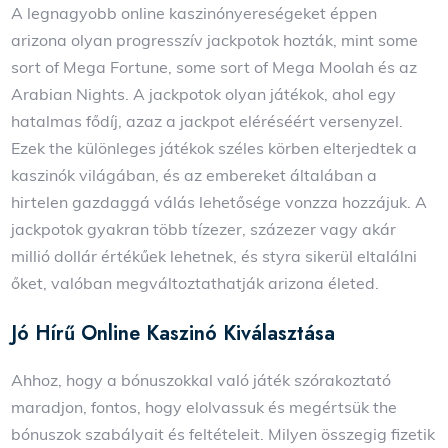
A legnagyobb online kaszinónyereségeket éppen
arizona olyan progresszív jackpotok hozták, mint some
sort of Mega Fortune, some sort of Mega Moolah és az
Arabian Nights. A jackpotok olyan játékok, ahol egy
hatalmas fődíj, azaz a jackpot eléréséért versenyzel.
Ezek the különleges játékok széles körben elterjedtek a
kaszinók világában, és az embereket általában a
hirtelen gazdaggá válás lehetősége vonzza hozzájuk. A
jackpotok gyakran több tízezer, százezer vagy akár
millió dollár értékűek lehetnek, és styra sikerül eltalálni
őket, valóban megváltoztathatják arizona életed.
Jó Hírű Online Kaszinó Kiválasztása
Ahhoz, hogy a bónuszokkal való játék szórakoztató
maradjon, fontos, hogy elolvassuk és megértsük the
bónuszok szabályait és feltételeit. Milyen összegig fizetik