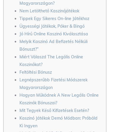
Magyarországon?
Nem Letölthető Kaszinójátékok
Tippek Egy Sikeres On-line Játékhoz
Ügyességi Játékok, Póker & Bingó
Jó Hírű Online Kaszinó Kiválasztása
Melyik Kaszinó Ad Befizetés Nélküli
Bónuszt?”
Miért Válaszd The Legális Online
Kaszinókat?
Feltöltési Bónusz
Legnépszerűbb Fizetési Módszerek
Magyarországon
Hogyan Működnek A New Legális Online
Kaszinók Bónuszai?
Mit Tegyek Késő Kifizetések Esetén?
Kaszinó Játékok Demó Módban: Próbáld
Ki Ingyen