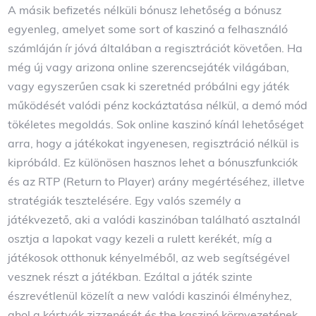
A másik befizetés nélküli bónusz lehetőség a bónusz
egyenleg, amelyet some sort of kaszinó a felhasználó
számláján ír jóvá általában a regisztrációt követően. Ha
még új vagy arizona online szerencsejáték világában,
vagy egyszerűen csak ki szeretnéd próbálni egy játék
működését valódi pénz kockáztatása nélkül, a demó mód
tökéletes megoldás. Sok online kaszinó kínál lehetőséget
arra, hogy a játékokat ingyenesen, regisztráció nélkül is
kipróbáld. Ez különösen hasznos lehet a bónuszfunkciók
és az RTP (Return to Player) arány megértéséhez, illetve
stratégiák tesztelésére. Egy valós személy a
játékvezető, aki a valódi kaszinóban található asztalnál
osztja a lapokat vagy kezeli a rulett kerékét, míg a
játékosok otthonuk kényelméből, az web segítségével
vesznek részt a játékban. Ezáltal a játék szinte
észrevétlenül közelít a new valódi kaszinói élményhez,
ahol a kártyák zizzenését és the kaszinó környezetének