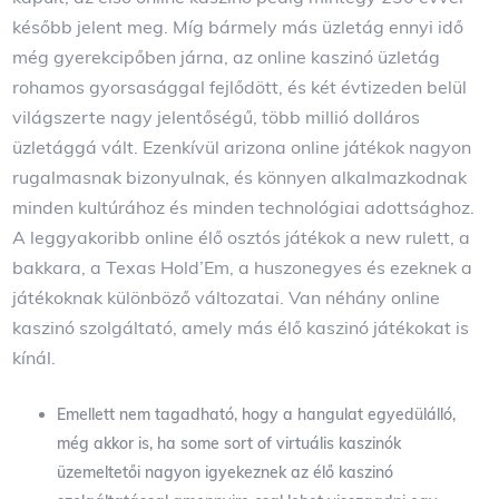
később jelent meg. Míg bármely más üzletág ennyi idő
még gyerekcipőben járna, az online kaszinó üzletág
rohamos gyorsasággal fejlődött, és két évtizeden belül
világszerte nagy jelentőségű, több millió dolláros
üzletággá vált. Ezenkívül arizona online játékok nagyon
rugalmasnak bizonyulnak, és könnyen alkalmazkodnak
minden kultúrához és minden technológiai adottsághoz.
A leggyakoribb online élő osztós játékok a new rulett, a
bakkara, a Texas Hold’Em, a huszonegyes és ezeknek a
játékoknak különböző változatai. Van néhány online
kaszinó szolgáltató, amely más élő kaszinó játékokat is
kínál.
Emellett nem tagadható, hogy a hangulat egyedülálló,
még akkor is, ha some sort of virtuális kaszinók
üzemeltetői nagyon igyekeznek az élő kaszinó