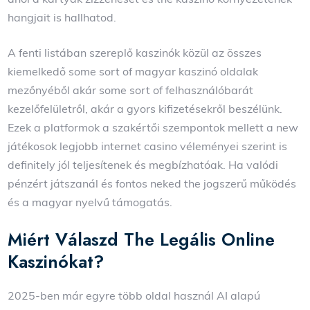
hangjait is hallhatod.
A fenti listában szereplő kaszinók közül az összes
kiemelkedő some sort of magyar kaszinó oldalak
mezőnyéből akár some sort of felhasználóbarát
kezelőfelületről, akár a gyors kifizetésekről beszélünk.
Ezek a platformok a szakértői szempontok mellett a new
játékosok legjobb internet casino véleményei szerint is
definitely jól teljesítenek és megbízhatóak. Ha valódi
pénzért játszanál és fontos neked the jogszerű működés
és a magyar nyelvű támogatás.
Miért Válaszd The Legális Online
Kaszinókat?
2025-ben már egyre több oldal használ AI alapú