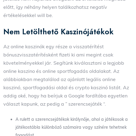
előtt, így néhány helyen találkozhatsz negatív
értékelésekkel will be.
Nem Letölthető Kaszinójátékok
Az online kaszinók egy része a visszatérítést
bónuszvisszatérítésként fizeti ki ami megint csak
követelményekkel jár. Segítünk kiválasztani a legjobb
online kaszino és online sportfogadás oldalakat. Az
alábbiakban megtalálod az ajánlott legális online
kaszinó, sportfogadási oldal és crypto kaszinó listát. Az
addig oké, hogy ha beírjuk a Google fordítóba egyetlen
választ kapunk, az pedig a ” szerencsejáték “.
A rulett a szerencsejátékok királynője, ahol a játékosok a
játékostábla különböző számaira vagy színére tehetnek
fogadást.