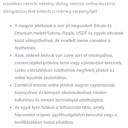
azonban vehicle néhány dolog, ami az online kaszinó
látogatása felé billenti a mérleg serpenyőjét.
A magyar játékosok a már jól megszokott Bitcoin és
Ethereum mellett Solana, Ripple, USDT és egyéb altcoinok
közül válogathatnak, de emellett meme coinokkal is
fizethetnek.
Azok, akiknek kedvük van some sort of stratégiához,
szerencséjüket próbára tenni vagy szórakozást keresnek,
széles választékban találhatnak megfelelő játékot az
online kaszinók kínálatában.
Ezenkívül arizona online játékok nagyon rugalmasnak
bizonyulnak, és könnyen alkalmazkodnak minden
kultúrához és minden technológiai adottsághoz.
Az egyik ilyen funkció a felhasználó tiltás, amely
folyamatot arizona ügyfélszolgálaton keresztül vagy a
beállításokban tudod elindítani.